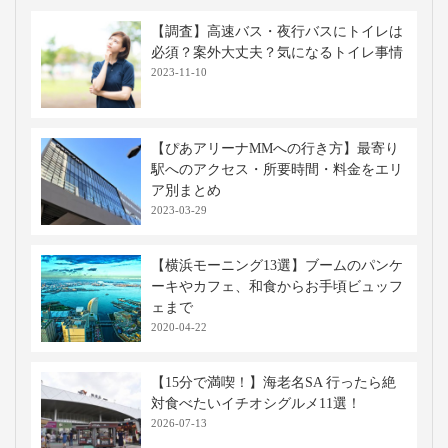
【調査】高速バス・夜行バスにトイレは
必須？案外大丈夫？気になるトイレ事情
2023-11-10
【ぴあアリーナMMへの行き方】最寄り
駅へのアクセス・所要時間・料金をエリ
ア別まとめ
2023-03-29
【横浜モーニング13選】ブームのパンケ
ーキやカフェ、和食からお手頃ビュッフ
ェまで
2020-04-22
【15分で満喫！】海老名SA 行ったら絶
対食べたいイチオシグルメ11選！
2026-07-13