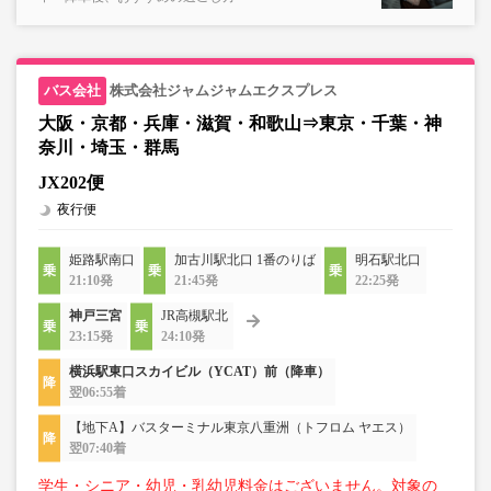
株式会社ジャムジャムエクスプレス
大阪・京都・兵庫・滋賀・和歌山⇒東京・千葉・神
奈川・埼玉・群馬
JX202便
夜行便
姫路駅南口
加古川駅北口 1番のりば
明石駅北口
21:10発
21:45発
22:25発
神戸三宮
JR高槻駅北
23:15発
24:10発
横浜駅東口スカイビル（YCAT）前（降車）
翌06:55着
【地下A】バスターミナル東京八重洲（トフロム ヤエス）
翌07:40着
学生・シニア・幼児・乳幼児料金はございません。対象の