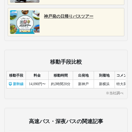
神戸発の日帰りバスツアー
移動手段比較
移動手段
料金
移動時間
出発地
到着地
コメント
新幹線
14,090円〜
約2時間20分
新神戸
新横浜
特大荷物
※当社調べ
高速バス・深夜バスの関連記事