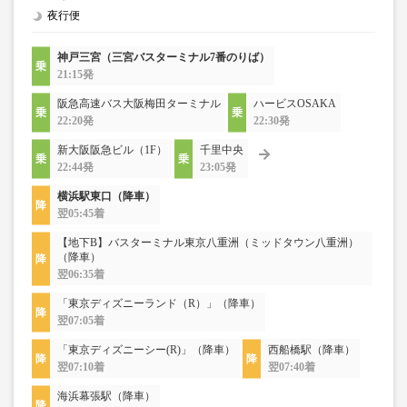
夜行便
神戸三宮（三宮バスターミナル7番のりば）
21:15発
阪急高速バス大阪梅田ターミナル
ハービスOSAKA
22:20発
22:30発
新大阪阪急ビル（1F）
千里中央
22:44発
23:05発
横浜駅東口（降車）
翌05:45着
【地下B】バスターミナル東京八重洲（ミッドタウン八重洲）
（降車）
翌06:35着
「東京ディズニーランド（R）」（降車）
翌07:05着
「東京ディズニーシー(R)」（降車）
西船橋駅（降車）
翌07:10着
翌07:40着
海浜幕張駅（降車）