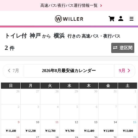
高速バス/夜行バス運行情報一覧
トイレ付
神戸
横浜
から
行きの
高速バス・夜行バス
2
件
逆区間
7月
2026年8月最安値カレンダー
9月
日
月
火
水
木
金
土
26
27
28
29
30
31
1
2
3
4
5
6
7
8
9
10
11
12
13
14
15
￥11,400
￥12,200
￥12,700
￥9,700
￥12,400
￥13,000
￥13,600
16
17
18
19
20
21
22