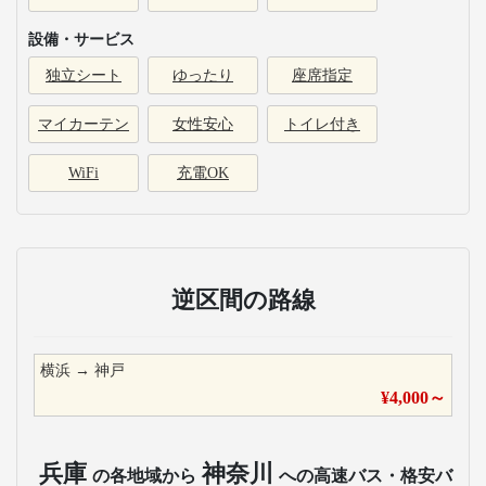
設備・サービス
独立シート
ゆったり
座席指定
マイカーテン
女性安心
トイレ付き
WiFi
充電OK
逆区間の路線
横浜
→
神戸
¥
4,000
～
兵庫
神奈川
の各地域から
への高速バス・格安バ