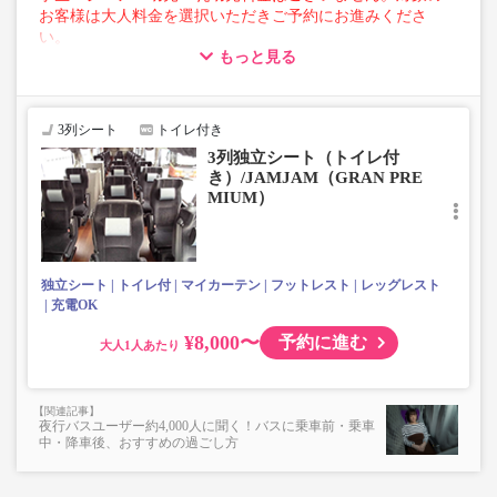
お客様は大人料金を選択いただきご予約にお進みくださ
い。
もっと見る
【荷物について】
■トランクにてお預かりできる荷物
・3辺合計160cm以内、かつ10kg以下のものをおひとり様1
3列シート
トイレ付き
点
3列独立シート（トイレ付
■お預かりできない荷物（貴重品以外は車内持ち込みも不
き）/JAMJAM（GRAN PRE
可）
MIUM）
楽器・自転車（折りたたみ含む）・ボード等の大きな荷
物、壊れ物、危険物、貴重品、ペット、
上記「トランクにてお預かりできる荷物」の条件を満たさ
ないもの
独立シート
トイレ付
マイカーテン
フットレスト
レッグレスト
充電OK
¥8,000〜
予約に進む
大人
夜行バスユーザー約4,000人に聞く！バスに乗車前・乗車
中・降車後、おすすめの過ごし方