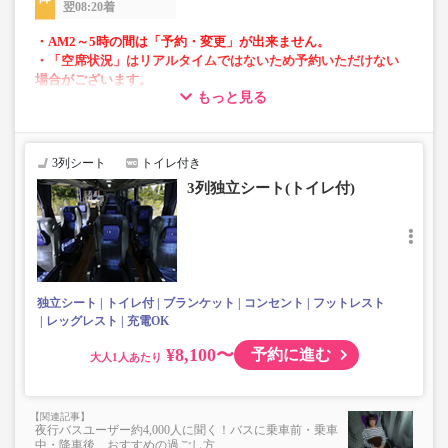
翌08:20着
・AM2～5時の間は「予約・変更」が出来ません。
・「空席状況」はリアルタイムではないため予約いただけない
場合がございます。
もっと見る
・車内は常時換気し、清掃・除菌を徹底。
3列シート
トイレ付き
3列独立シート(トイレ付)
独立シート
トイレ付
ブランケット
コンセント
フットレスト
レッグレスト
充電OK
¥8,100〜
予約に進む
大人
夜行バスユーザー約4,000人に聞く！バスに乗車前・乗車
中・降車後、おすすめの過ごし方