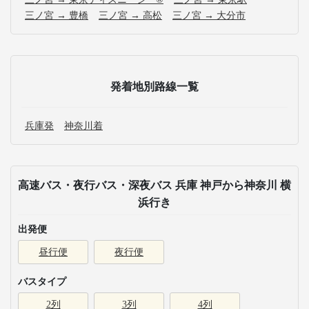
三ノ宮 → 豊橋
三ノ宮 → 高松
三ノ宮 → 大分市
発着地別路線一覧
兵庫発
神奈川着
高速バス・夜行バス・深夜バス 兵庫 神戸から神奈川 横
浜行き
出発便
昼行便
夜行便
バスタイプ
2列
3列
4列