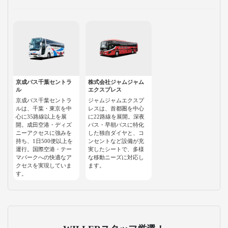
京成バス千葉セントラ
株式会社ジャムジャム
ル
エクスプレス
京成バス千葉セントラ
ジャムジャムエクスプ
ルは、千葉・東京を中
レスは、首都圏を中心
心に35路線以上を展
に22路線を展開。深夜
開。成田空港・ディズ
バス・早朝バスに特化
ニーアクセスに強みを
した独自ダイヤと、コ
持ち、1日500便以上を
ンセントなど設備が充
運行。国際空港・テー
実したシートで、多様
マパークへの快適なア
な移動ニーズに対応し
クセスを実現していま
ます。
す。