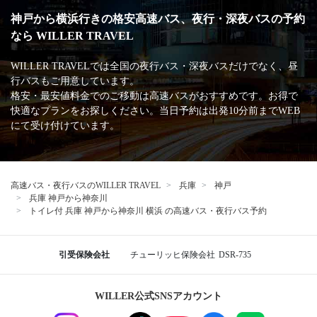
神戸から横浜行きの格安高速バス、夜行・深夜バスの予約
なら WILLER TRAVEL
WILLER TRAVELでは全国の夜行バス・深夜バスだけでなく、昼
行バスもご用意しています。
格安・最安値料金でのご移動は高速バスがおすすめです。お得で
快適なプランをお探しください。当日予約は出発10分前までWEB
にて受け付けています。
高速バス・夜行バスのWILLER TRAVEL
兵庫
神戸
兵庫 神戸から神奈川
トイレ付 兵庫 神戸から神奈川 横浜 の高速バス・夜行バス予約
引受保険会社
チューリッヒ保険会社
DSR-735
WILLER公式SNSアカウント