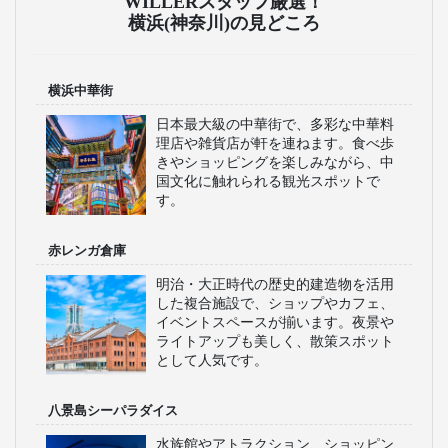
WILLERスタッフ厳選！
横浜(神奈川)の見どころ
横浜中華街
日本最大級の中華街で、多彩な中華料
理店や雑貨店が軒を連ねます。食べ歩
きやショッピングを楽しみながら、中
国文化に触れられる観光スポットで
す。
赤レンガ倉庫
明治・大正時代の歴史的建造物を活用
した複合施設で、ショップやカフェ、
イベントスペースが揃います。夜景や
ライトアップも美しく、散策スポット
として人気です。
八景島シーパラダイス
水族館やアトラクション、ショッピン