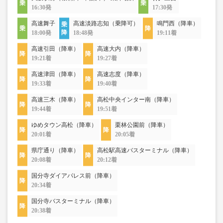
16:30発
17:30発
高速舞子
高速淡路志知（乗降可）
鳴門西（降車）
18:00発
18:48発
19:11着
高速引田（降車）
高速大内（降車）
19:21着
19:27着
高速津田（降車）
高速志度（降車）
19:33着
19:40着
高速三木（降車）
高松中央インター南（降車）
19:44着
19:51着
ゆめタウン高松（降車）
栗林公園前（降車）
20:01着
20:05着
県庁通り（降車）
高松駅高速バスターミナル（降車）
20:08着
20:12着
国分寺ダイアパレス前（降車）
20:34着
国分寺バスターミナル（降車）
20:38着