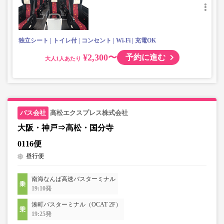
独立シート
トイレ付
コンセント
Wi-Fi
充電OK
¥2,300〜
予約に進む
大人
高松エクスプレス株式会社
大阪・神戸⇒高松・国分寺
0116便
昼行便
南海なんば高速バスターミナル
19:10発
湊町バスターミナル（OCAT 2F）
19:25発