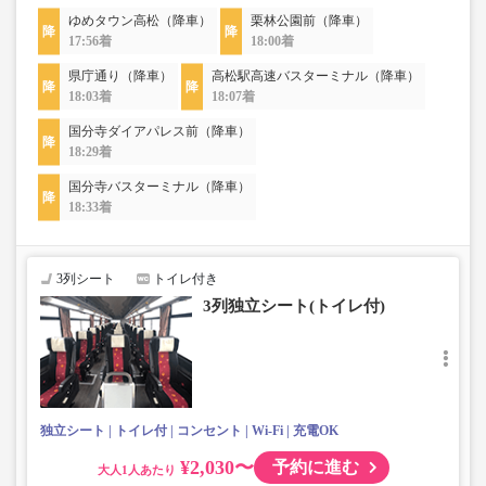
ゆめタウン高松（降車）
栗林公園前（降車）
17:56着
18:00着
県庁通り（降車）
高松駅高速バスターミナル（降車）
18:03着
18:07着
国分寺ダイアパレス前（降車）
18:29着
国分寺バスターミナル（降車）
18:33着
3列シート
トイレ付き
3列独立シート(トイレ付)
独立シート
トイレ付
コンセント
Wi-Fi
充電OK
¥2,030〜
予約に進む
大人