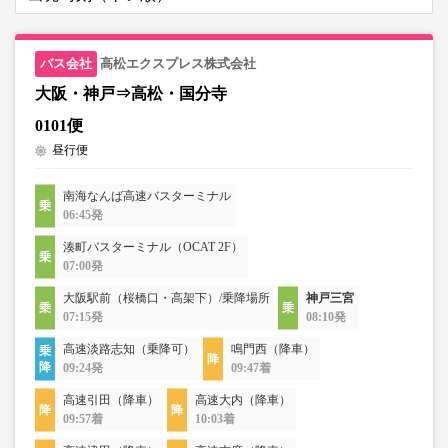
高松エクスプレス株式会社
大阪・神戸⇒高松・国分寺
0101便
昼行便
南海なんば高速バスターミナル
06:45発
湊町バスターミナル（OCAT 2F）
07:00発
大阪駅前（桜橋口・高架下）/乗降場所
神戸三宮
07:15発
08:10発
高速淡路志知（乗降可）
鳴門西（降車）
09:24発
09:47着
高速引田（降車）
高速大内（降車）
09:57着
10:03着