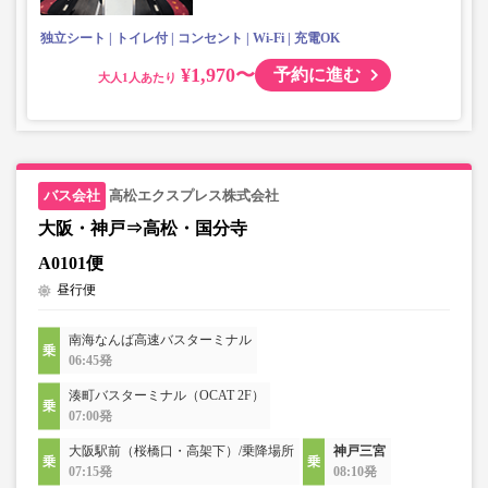
独立シート
トイレ付
コンセント
Wi-Fi
充電OK
¥1,970〜
予約に進む
大人
高松エクスプレス株式会社
大阪・神戸⇒高松・国分寺
A0101便
昼行便
南海なんば高速バスターミナル
06:45発
湊町バスターミナル（OCAT 2F）
07:00発
大阪駅前（桜橋口・高架下）/乗降場所
神戸三宮
07:15発
08:10発