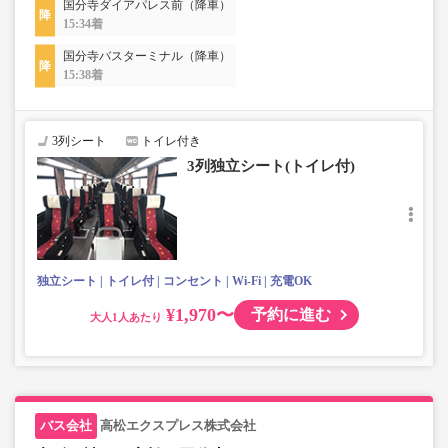
国分寺ダイアパレス前（降車）
15:34着
国分寺バスターミナル（降車）
15:38着
3列シート
トイレ付き
3列独立シート(トイレ付)
独立シート
トイレ付
コンセント
Wi-Fi
充電OK
¥1,970〜
予約に進む
大人
高松エクスプレス株式会社