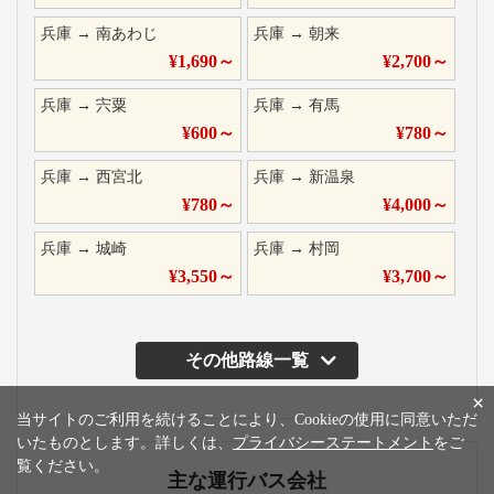
兵庫
→
南あわじ
兵庫
→
朝来
¥
1,690
～
¥
2,700
～
兵庫
→
宍粟
兵庫
→
有馬
¥
600
～
¥
780
～
兵庫
→
西宮北
兵庫
→
新温泉
¥
780
～
¥
4,000
～
兵庫
→
城崎
兵庫
→
村岡
¥
3,550
～
¥
3,700
～
その他路線一覧
×
当サイトのご利用を続けることにより、Cookieの使用に同意いただ
いたものとします。詳しくは、
プライバシーステートメント
をご
覧ください。
主な運行バス会社