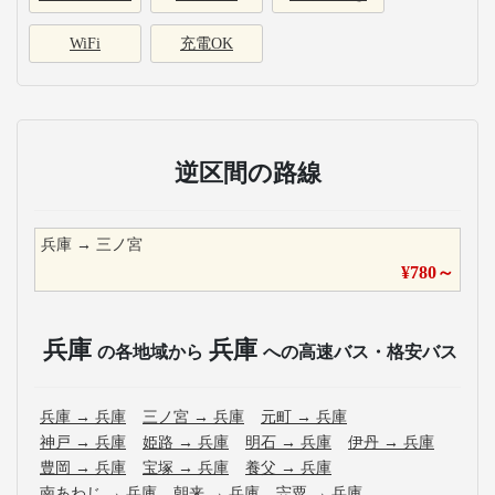
WiFi
充電OK
逆区間の路線
兵庫
→
三ノ宮
¥
780
～
兵庫
兵庫
の各地域から
への高速バス・格安バス
兵庫
→
兵庫
三ノ宮
→
兵庫
元町
→
兵庫
神戸
→
兵庫
姫路
→
兵庫
明石
→
兵庫
伊丹
→
兵庫
豊岡
→
兵庫
宝塚
→
兵庫
養父
→
兵庫
南あわじ
→
兵庫
朝来
→
兵庫
宍粟
→
兵庫