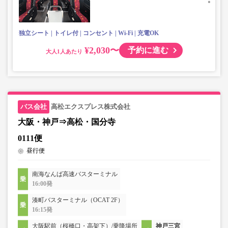
独立シート
トイレ付
コンセント
Wi-Fi
充電OK
¥2,030〜
予約に進む
大人
高松エクスプレス株式会社
大阪・神戸⇒高松・国分寺
0111便
昼行便
南海なんば高速バスターミナル
16:00発
湊町バスターミナル（OCAT 2F）
16:15発
大阪駅前（桜橋口・高架下）/乗降場所
神戸三宮