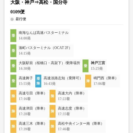
大阪・神戸⇒高松・国分寺
0109便
昼行便
南海なんば高速バスターミナル
14:00発
湊町バスターミナル（OCAT 2F）
14:15発
大阪駅前（桜橋口・高架下）/乗降場所
神戸三宮
14:30発
15:25発
高速舞子
高速淡路志知（乗降可）
鳴門西（降車）
15:55発
16:43発
17:06着
高速引田（降車）
高速大内（降車）
17:16着
17:22着
高速津田（降車）
高速志度（降車）
17:28着
17:35着
高速三木（降車）
高松中央インター南（降車）
17:39着
17:46着