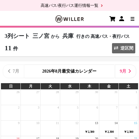
高速バス/夜行バス運行情報一覧
3列シート
三ノ宮
兵庫
から
行きの
高速バス・夜行バス
11
件
逆区間
7月
2026年8月最安値カレンダー
9月
日
月
火
水
木
金
土
26
27
28
29
30
31
1
2
3
4
5
6
7
8
9
10
11
12
13
14
15
￥2,300
￥2,300
￥2,300
16
17
18
19
20
21
22