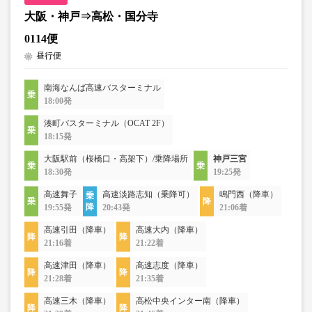
大阪・神戸⇒高松・国分寺
0114便
昼行便
南海なんば高速バスターミナル
18:00発
湊町バスターミナル（OCAT 2F）
18:15発
大阪駅前（桜橋口・高架下）/乗降場所
神戸三宮
18:30発
19:25発
高速舞子
高速淡路志知（乗降可）
鳴門西（降車）
19:55発
20:43発
21:06着
高速引田（降車）
高速大内（降車）
21:16着
21:22着
高速津田（降車）
高速志度（降車）
21:28着
21:35着
高速三木（降車）
高松中央インター南（降車）