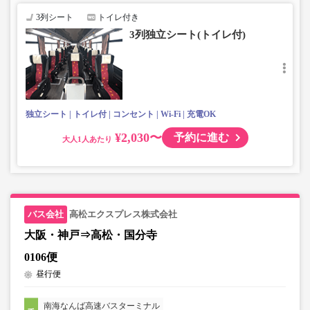
3列シート
トイレ付き
3列独立シート(トイレ付)
独立シート
トイレ付
コンセント
Wi-Fi
充電OK
¥2,030〜
予約に進む
大人
高松エクスプレス株式会社
大阪・神戸⇒高松・国分寺
0106便
昼行便
南海なんば高速バスターミナル