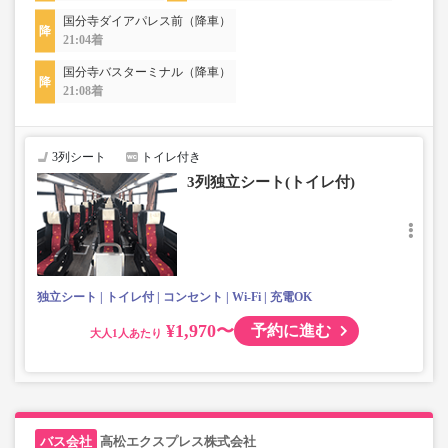
国分寺ダイアパレス前（降車）
21:04着
国分寺バスターミナル（降車）
21:08着
3列シート
トイレ付き
3列独立シート(トイレ付)
独立シート
トイレ付
コンセント
Wi-Fi
充電OK
¥1,970〜
予約に進む
大人
高松エクスプレス株式会社