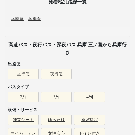
発着地別路線一覧
兵庫発
兵庫着
高速バス・夜行バス・深夜バス 兵庫 三ノ宮から兵庫行
き
出発便
昼行便
夜行便
バスタイプ
2列
3列
4列
設備・サービス
独立シート
ゆったり
座席指定
マイカーテン
女性安心
トイレ付き