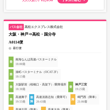
大人
高松エクスプレス株式会社
大阪・神戸⇒高松・国分寺
A0114便
昼行便
南海なんば高速バスターミナル
18:00発
湊町バスターミナル（OCAT 2F）
18:15発
大阪駅前（桜橋口・高架下）/乗降場所
神戸三宮
18:30発
19:25発
高速舞子
高速淡路志知（乗降可）
鳴門西（降車）
19:55発
20:43発
21:06着
高速引田（降車）
高速大内（降車）