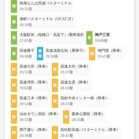
南海なんば高速バスターミナル
16:35発
湊町バスターミナル（OCAT 2F）
16:50発
大阪駅前（桜橋口・高架下）/乗降場所
神戸三宮
17:05発
18:00発
高速舞子
高速淡路志知（乗降可）
鳴門西（降車）
18:30発
19:18発
19:41着
高速引田（降車）
高速大内（降車）
19:51着
19:57着
高速津田（降車）
高速志度（降車）
20:03着
20:10着
高速三木（降車）
高松中央インター南（降車）
20:14着
20:21着
ゆめタウン高松（降車）
栗林公園前（降車）
20:31着
20:35着
県庁通り（降車）
高松駅高速バスターミナル（降車）
20:38着
20:42着