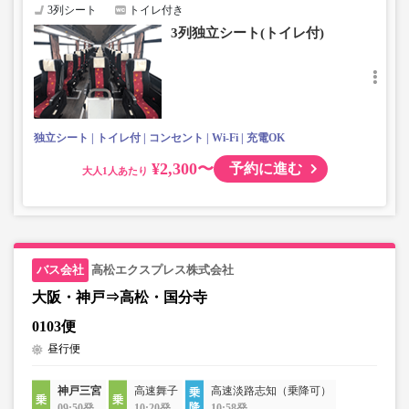
3列シート
トイレ付き
3列独立シート(トイレ付)
独立シート
トイレ付
コンセント
Wi-Fi
充電OK
¥2,300〜
予約に進む
大人
高松エクスプレス株式会社
大阪・神戸⇒高松・国分寺
0103便
昼行便
神戸三宮
高速舞子
高速淡路志知（乗降可）
09:50発
10:20発
10:58発