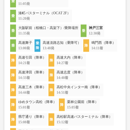
11:05発
湊町バスターミナル（OCAT 2F）
11:20発
大阪駅前（桜橋口・高架下）/乗降場所
神戸三宮
11:35発
12:30発
高速舞子
高速淡路志知（乗降可）
鳴門西（降車）
13:00発
13:48発
14:11着
高速引田（降車）
高速大内（降車）
14:21着
14:27着
高速津田（降車）
高速志度（降車）
14:33着
14:40着
高速三木（降車）
高松中央インター南（降車）
14:44着
14:51着
ゆめタウン高松（降車）
栗林公園前（降車）
15:01着
15:05着
県庁通り（降車）
高松駅高速バスターミナル（降車）
15:08着
15:12着