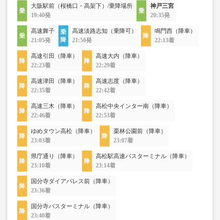
大阪駅前（桜橋口・高架下）/乗降場所
神戸三宮
19:40発
20:35発
高速舞子
高速淡路志知（乗降可）
鳴門西（降車）
21:05発
21:50発
22:13着
高速引田（降車）
高速大内（降車）
22:23着
22:29着
高速津田（降車）
高速志度（降車）
22:35着
22:42着
高速三木（降車）
高松中央インター南（降車）
22:46着
22:53着
ゆめタウン高松（降車）
栗林公園前（降車）
23:03着
23:07着
県庁通り（降車）
高松駅高速バスターミナル（降車）
23:10着
23:14着
国分寺ダイアパレス前（降車）
23:36着
国分寺バスターミナル（降車）
23:40着