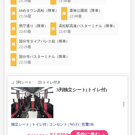
21:39着
21:46着
ゆめタウン高松（降車）
栗林公園前（降車）
21:56着
22:00着
県庁通り（降車）
高松駅高速バスターミナル（降車）
22:03着
22:07着
国分寺ダイアパレス前（降車）
22:29着
国分寺バスターミナル（降車）
22:33着
3列シート
トイレ付き
3列独立シート(トイレ付)
独立シート
トイレ付
コンセント
Wi-Fi
充電OK
¥2,030〜
予約に進む