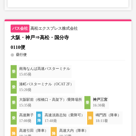
高松エクスプレス株式会社
大阪・神戸⇒高松・国分寺
0110便
昼行便
南海なんば高速バスターミナル
15:05発
湊町バスターミナル（OCAT 2F）
15:20発
大阪駅前（桜橋口・高架下）/乗降場所
神戸三宮
15:35発
16:30発
高速舞子
高速淡路志知（乗降可）
鳴門西（降車）
17:00発
17:48発
18:11着
高速引田（降車）
高速大内（降車）