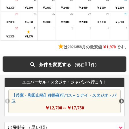
￥2,300
￥2,300
￥2,030
￥2,030
￥2,030
￥2,030
￥2,300
23
24
25
26
27
28
29
￥2,030
￥2,030
￥2,030
￥2,030
￥2,030
￥2,300
￥2,300
30
31
1
2
3
4
5
￥2,300
￥1,970
★
は2026年8月の最安値
￥1,970
です。
11
条件を変更する
ユニバーサル・スタジオ・ジャパンへ行こう！
【兵庫・和田山発】往路夜行バス＋１デイ・スタジオ・パ
ス
￥
12,700
～￥
17,750