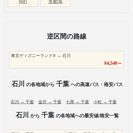
WiFi
充電OK
逆区間の路線
東京ディズニーランド®
→
石川
¥
4,540
～
石川
千葉
の各地域から
への高速バス・格安バス
石川
→
千葉
金沢
→
千葉
七尾
→
千葉
小松
→
千葉
石川
千葉
から
の各地域への最安値/格安一覧