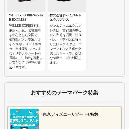
WILLER EXPRESS/STA
株式会社ジャムジャム
R EXPRESS
エクスプレス
WILLER EXPRESSは、
ジャムジャムエクスプ
東京～大阪、名古屋間
レスは、首都圏を中心
を中心とした全国で、
に22路線を展開。深夜
都市間バスと空港バス
バス・早朝バスに特化
を22路線・1日200便運
した独自ダイヤと、コ
行。自社開発した快適
ンセントなど設備が充
なオリジナルシートや
実したシートで、多様
最新のIoT技術を活用し
な移動ニーズに対応し
た安全運行で好評の高
ます。
速バスです。
おすすめのテーマパーク特集
東京ディズニーリゾート®特集