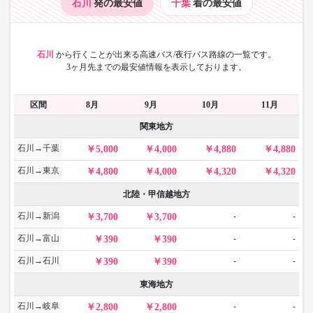
石川
発の最安値
千葉
着の最安値
石川
から
行くことが出来る高速バス/夜行バス路線の一覧です。
3ヶ月先までの最安値情報を表示しております。
区間
8月
9月
10月
11月
関東地方
石川→千葉
5,000
4,000
4,880
4,880
石川→東京
4,800
4,000
4,320
4,320
北陸・甲信越地方
石川→新潟
-
-
3,700
3,700
石川→富山
-
-
390
390
石川→石川
-
-
390
390
東海地方
石川→岐阜
-
-
2,800
2,800