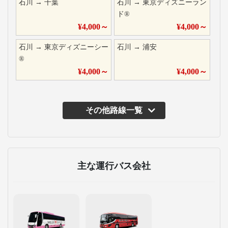
石川
→
千葉
石川
→
東京ディズニーラン
ド®
¥
4,000
～
¥
4,000
～
石川
→
東京ディズニーシー
石川
→
浦安
®
¥
4,000
～
¥
4,000
～
その他路線一覧
主な運行バス会社