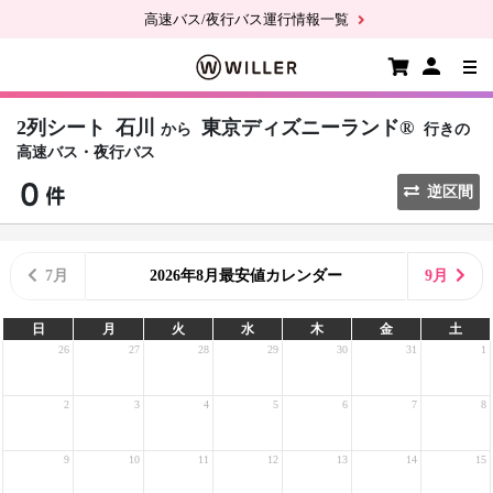
高速バス/夜行バス運行情報一覧
2列シート
石川
東京ディズニーランド®
から
行きの
高速バス・夜行バス
逆区間
7月
2026年8月最安値カレンダー
9月
日
月
火
水
木
金
土
26
27
28
29
30
31
1
2
3
4
5
6
7
8
9
10
11
12
13
14
15