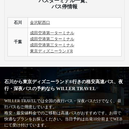
バスターミナル一覧、
バス停情報
石川
金沢駅西口
成田空港第一ターミナル
成田空港第二ターミナル
千葉
成田空港第三ターミナル
東京ディズニーランドR
石川から東京ディズニーランド®行きの格安高速バス、夜
行・深夜バスの予約なら WILLER TRAVEL
WILLER TRAVELでは全国の夜行バス・深夜バスだけでなく、昼
行バスもご用意しています。
格安・最安値料金でのご移動は高速バスがおすすめです。お得で
快適なプランをお探しください。当日予約は出発10分前までWEB
にて受け付けています。