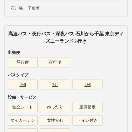
石川発
千葉着
高速バス・夜行バス・深夜バス 石川から千葉 東京ディ
ズニーランド®行き
出発便
昼行便
夜行便
バスタイプ
2列
3列
4列
設備・サービス
独立シート
ゆったり
座席指定
マイカーテン
女性安心
トイレ付き