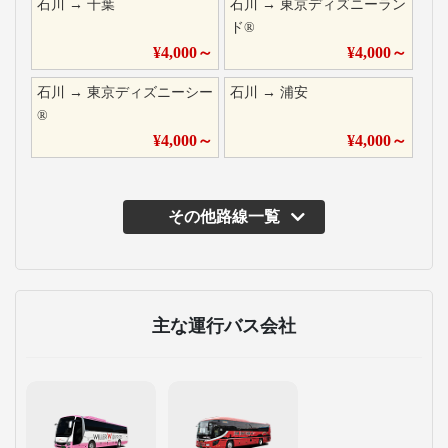
石川
→
千葉
石川
→
東京ディズニーラン
ド®
¥
4,000
～
¥
4,000
～
石川
→
東京ディズニーシー
石川
→
浦安
®
¥
4,000
～
¥
4,000
～
その他路線一覧
主な運行バス会社