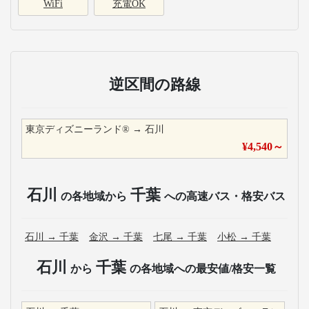
WiFi
充電OK
逆区間の路線
東京ディズニーランド®
→
石川
¥
4,540
～
石川
千葉
の各地域から
への高速バス・格安バス
石川
→
千葉
金沢
→
千葉
七尾
→
千葉
小松
→
千葉
石川
千葉
から
の各地域への最安値/格安一覧