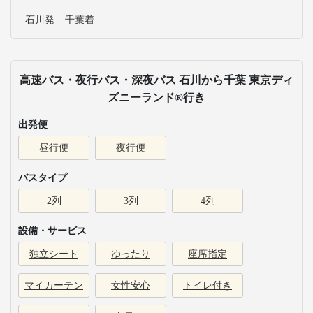
石川発
千葉着
高速バス・夜行バス・深夜バス 石川から千葉 東京ディ
ズニーランド®行き
出発便
昼行便
夜行便
バスタイプ
2列
3列
4列
設備・サービス
独立シート
ゆったり
座席指定
マイカーテン
女性安心
トイレ付き