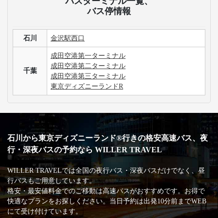
バスターミナル一覧、
バス停情報
石川
金沢駅西口
成田空港第一ターミナル
成田空港第二ターミナル
千葉
成田空港第三ターミナル
東京ディズニーランドR
石川から東京ディズニーランド®行きの格安高速バス、夜
行・深夜バスの予約なら WILLER TRAVEL
WILLER TRAVELでは全国の夜行バス・深夜バスだけでなく、昼
行バスもご用意しています。
格安・最安値料金でのご移動は高速バスがおすすめです。お得で
快適なプランをお探しください。当日予約は出発10分前までWEB
にて受け付けています。