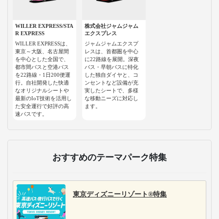
WILLER EXPRESS/STA
株式会社ジャムジャム
R EXPRESS
エクスプレス
WILLER EXPRESSは、
ジャムジャムエクスプ
東京～大阪、名古屋間
レスは、首都圏を中心
を中心とした全国で、
に22路線を展開。深夜
都市間バスと空港バス
バス・早朝バスに特化
を22路線・1日200便運
した独自ダイヤと、コ
行。自社開発した快適
ンセントなど設備が充
なオリジナルシートや
実したシートで、多様
最新のIoT技術を活用し
な移動ニーズに対応し
た安全運行で好評の高
ます。
速バスです。
おすすめのテーマパーク特集
東京ディズニーリゾート®特集