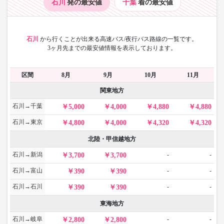
石川
発の最安値
千葉
着の最安値
石川
から
行くことが出来る高速バス/夜行バス路線の一覧です。
3ヶ月先までの最安値情報を表示しております。
区間
8月
9月
10月
11月
関東地方
石川→千葉
5,000
4,000
4,880
4,880
石川→東京
4,800
4,000
4,320
4,320
北陸・甲信越地方
石川→新潟
-
-
3,700
3,700
石川→富山
-
-
390
390
石川→石川
-
-
390
390
東海地方
石川→岐阜
-
-
2,800
2,800