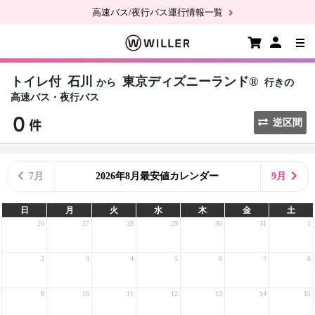
高速バス/夜行バス運行情報一覧
トイレ付
石川
東京ディズニーランド®
から
行きの
高速バス・夜行バス
逆区間
7月
2026年8月最安値カレンダー
9月
日
月
火
水
木
金
土
26
27
28
29
30
31
1
2
3
4
5
6
7
8
9
10
11
12
13
14
15