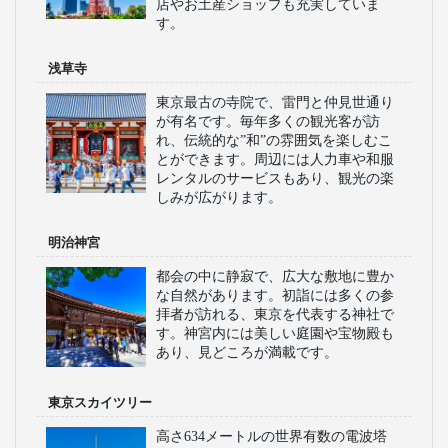
店やお土産ショップも充実していま
す。
浅草寺
東京最古の寺院で、雷門と仲見世通り
が有名です。毎年多くの観光客が訪
れ、伝統的な”和”の雰囲気を楽しむこ
とができます。周辺には人力車や和服
レンタルのサービスもあり、観光の楽
しみが広がります。
明治神宮
都会の中に静寂で、広大な敷地に豊か
な自然があります。初詣には多くの参
拝者が訪れる、東京を代表する神社で
す。神宮内には美しい庭園や宝物殿も
あり、見どころが満載です。
東京スカイツリー
高さ634メートルの世界有数の電波塔