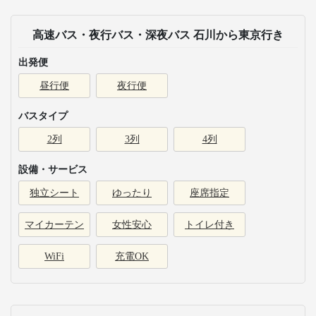
高速バス・夜行バス・深夜バス 石川から東京行き
出発便
昼行便
夜行便
バスタイプ
2列
3列
4列
設備・サービス
独立シート
ゆったり
座席指定
マイカーテン
女性安心
トイレ付き
WiFi
充電OK