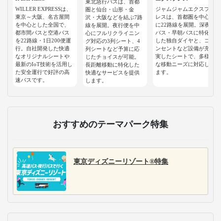
東北急行バスは、首都
WILLER EXPRESSは、
ジャムジャムエクスプ
圏と仙台・山形・金
東京～大阪、名古屋間
レスは、首都圏を中心
沢・大阪などを結ぶ7路
を中心とした全国で、
に22路線を展開。深夜
線を展開。夜行便を中
都市間バスと空港バス
バス・早朝バスに特化
心にフルリクライニン
を22路線・1日200便運
した独自ダイヤと、コ
グ対応の3列シート、4
行。自社開発した快適
ンセントなど設備が充
列シートなど予算に応
なオリジナルシートや
実したシートで、多様
じたチョイスが可能。
最新のIoT技術を活用し
な移動ニーズに対応し
長距離移動に特化した
た安全運行で好評の高
ます。
快適なサービスを提供
速バスです。
します。
おすすめのテーマパーク特集
東京ディズニーリゾート®特集