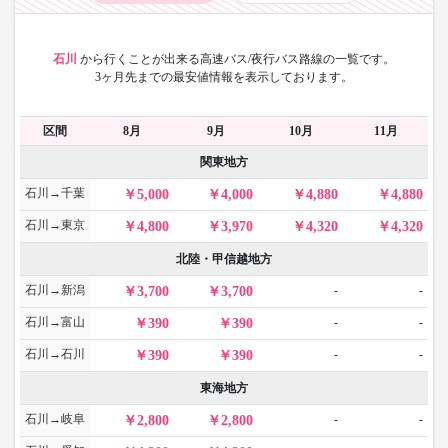
石川
から
行くことが出来る高速バス/夜行バス路線の一覧です。
3ヶ月先までの最安値情報を表示しております。
区間
8月
9月
10月
11月
関東地方
石川→千葉
5,000
4,000
4,880
4,880
石川→東京
4,800
3,970
4,320
4,320
北陸・甲信越地方
石川→新潟
-
-
3,700
3,700
石川→富山
-
-
390
390
石川→石川
-
-
390
390
東海地方
石川→岐阜
-
-
2,800
2,800