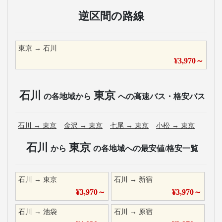
逆区間の路線
東京
→
石川
¥
3,970
～
石川
東京
の各地域から
への高速バス・格安バス
石川
→
東京
金沢
→
東京
七尾
→
東京
小松
→
東京
石川
東京
から
の各地域への最安値/格安一覧
石川
→
東京
石川
→
新宿
¥
3,970
～
¥
3,970
～
石川
→
池袋
石川
→
原宿