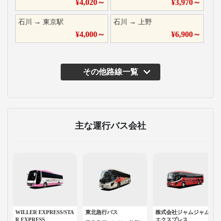
¥
4,020
～
¥
3,970
～
石川
→
東京駅
石川
→
上野
¥
4,000
～
¥
6,900
～
その他路線一覧
主な運行バス会社
WILLER EXPRESS/STA
東北急行バス
株式会社ジャムジャム
R EXPRESS
エクスプレス