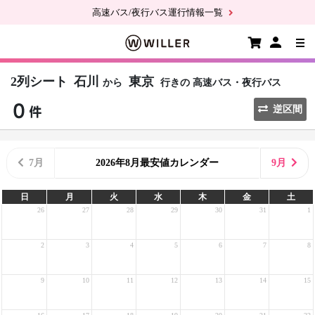
高速バス/夜行バス運行情報一覧
2列シート
石川
東京
から
行きの
高速バス・夜行バス
逆区間
7月
2026年8月最安値カレンダー
9月
日
月
火
水
木
金
土
26
27
28
29
30
31
1
2
3
4
5
6
7
8
9
10
11
12
13
14
15