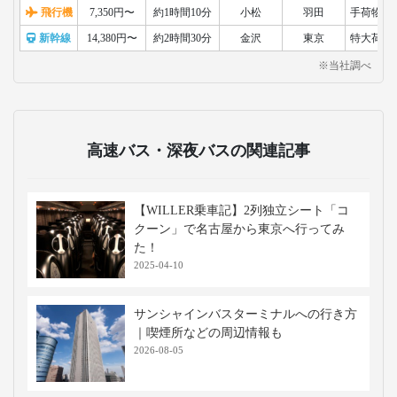
飛行機
7,350円〜
約1時間10分
小松
羽田
手荷物検
新幹線
14,380円〜
約2時間30分
金沢
東京
特大荷物
※当社調べ
高速バス・深夜バスの関連記事
【WILLER乗車記】2列独立シート「コ
クーン」で名古屋から東京へ行ってみ
た！
2025-04-10
サンシャインバスターミナルへの行き方
｜喫煙所などの周辺情報も
2026-08-05