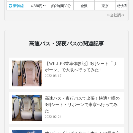
新幹線
14,380円〜
約2時間30分
金沢
東京
特大荷物
※当社調べ
高速バス・深夜バスの関連記事
【WILLER乗車体験記】3列シート「リ
ボーン」で大阪へ行ってみた！
2022-03-17
高速バス・夜行バスで出張！快適と噂の
3列シート・リボーンで東京へ行ってみ
た
2022-02-24