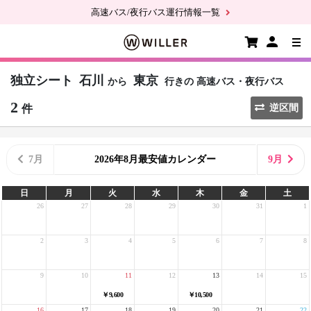
高速バス/夜行バス運行情報一覧
独立シート
石川
東京
から
行きの
高速バス・夜行バス
2
件
逆区間
7月
2026年8月最安値カレンダー
9月
日
月
火
水
木
金
土
26
27
28
29
30
31
1
2
3
4
5
6
7
8
9
10
11
12
13
14
15
￥9,600
￥10,500
16
17
18
19
20
21
22