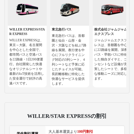
WILLER EXPRESS/STA
東北急行バス
株式会社ジャムジャム
R EXPRESS
エクスプレス
東北急行バスは、首都
WILLER EXPRESSは、
ジャムジャムエクスプ
圏と仙台・山形・金
東京～大阪、名古屋間
レスは、首都圏を中心
沢・大阪などを結ぶ7路
を中心とした全国で、
に22路線を展開。深夜
線を展開。夜行便を中
都市間バスと空港バス
バス・早朝バスに特化
心にフルリクライニン
を22路線・1日200便運
した独自ダイヤと、コ
グ対応の3列シート、4
行。自社開発した快適
ンセントなど設備が充
列シートなど予算に応
なオリジナルシートや
実したシートで、多様
じたチョイスが可能。
最新のIoT技術を活用し
な移動ニーズに対応し
長距離移動に特化した
た安全運行で好評の高
ます。
快適なサービスを提供
速バスです。
します。
WILLER/STAR EXPRESSの割引
大人基本運賃より
100円割引
学生割引運賃