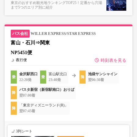
東京のおすすめ観光地ランキングTOP25！定番から穴場
まで5つのエリア別に紹介
WILLER EXPRESS/STAR EXPRESS
富山・石川⇒関東
NP5451便
夜行便
時刻表を見る
金沢駅西口
富山駅北口
池袋サンシャイン
22:20発
23:40発
翌06:30着
バスタ新宿（新宿駅南口）おりば
翌07:00着
「東京ディズニーランド(R)」
翌07:45着
3列シート