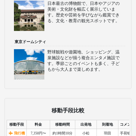
日本最古の博物館で、日本やアジアの
美術・文化財を幅広く展示していま
す。歴史や芸術を学びながら鑑賞でき
る、文化・教育の観光スポットです。
東京ドームシティ
野球観戦や遊園地、ショッピング、温
泉施設などが揃う複合エンタメ施設で
す。季節ごとのイベントも多く、子ど
もから大人まで楽しめます。
移動手段比較
移動手段
料金
移動時間
出発地
到着地
コメント
飛行機
7,350円〜
約1時間10分
小松
羽田
手荷物検