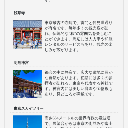
す。
浅草寺
東京最古の寺院で、雷門と仲見世通り
が有名です。毎年多くの観光客が訪
れ、伝統的な”和”の雰囲気を楽しむこ
とができます。周辺には人力車や和服
レンタルのサービスもあり、観光の楽
しみが広がります。
明治神宮
都会の中に静寂で、広大な敷地に豊か
な自然があります。初詣には多くの参
拝者が訪れる、東京を代表する神社で
す。神宮内には美しい庭園や宝物殿も
あり、見どころが満載です。
東京スカイツリー
高さ634メートルの世界有数の電波塔
で、展望台からは東京の街並みや富士