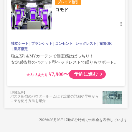
プレミア割引
コモド
独立シート
ブランケット
コンセント
レッグレスト
充電OK
座席指定
独立3列＆MYカーテンで個室感はばっちり！
安定感抜群のバケット型ヘッドレストで眠りもサポート。
¥7,900〜
予約に進む
大人
バスタ新宿のパウダールームは？設備の詳細や早朝から
コテを使う方法を紹介
2026年08月08日17時43分
時点での料金を表示しています