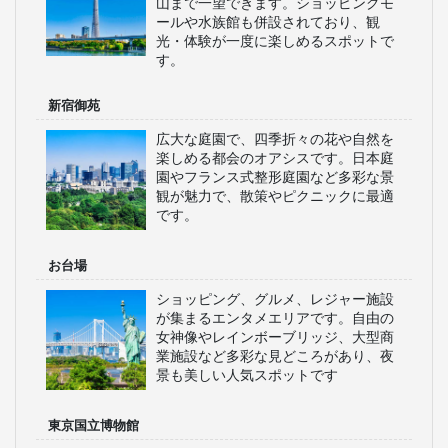
山まで一望できます。ショッピングモ
ールや水族館も併設されており、観
光・体験が一度に楽しめるスポットで
す。
新宿御苑
広大な庭園で、四季折々の花や自然を
楽しめる都会のオアシスです。日本庭
園やフランス式整形庭園など多彩な景
観が魅力で、散策やピクニックに最適
です。
お台場
ショッピング、グルメ、レジャー施設
が集まるエンタメエリアです。自由の
女神像やレインボーブリッジ、大型商
業施設など多彩な見どころがあり、夜
景も美しい人気スポットです
東京国立博物館