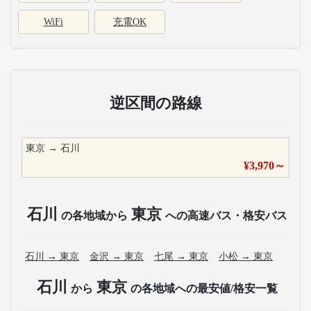
WiFi
充電OK
逆区間の路線
東京
→
石川
¥
3,970
～
石川
東京
の各地域から
への高速バス・格安バス
石川
→
東京
金沢
→
東京
七尾
→
東京
小松
→
東京
石川
東京
から
の各地域への最安値/格安一覧