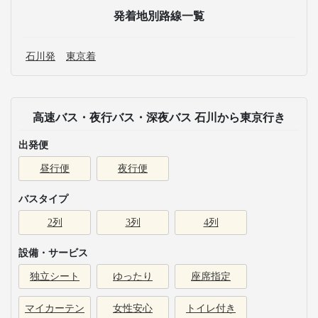
発着地別路線一覧
石川発
東京着
高速バス・夜行バス・深夜バス 石川から東京行き
出発便
昼行便
夜行便
バスタイプ
2列
3列
4列
設備・サービス
独立シート
ゆったり
座席指定
マイカーテン
女性安心
トイレ付き