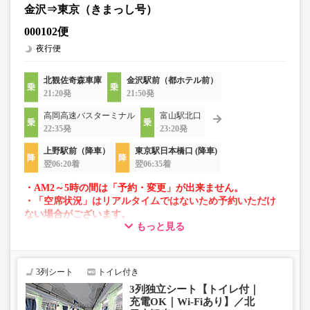
金沢⇒東京（きまっし号）
000102便
夜行便
北観佐奇森車庫
金沢駅前（都ホテル前）
21:20発
21:50発
高岡高速バスターミナル
富山駅北口
22:35発
23:20発
上野駅前（降車）
東京駅日本橋口 (降車)
翌06:20着
翌06:35着
・AM2～5時の間は「予約・変更」が出来ません。
・「空席状況」はリアルタイムではないため予約いただけ
ない場合がございます。
もっと見る
・車両は予告なく変更となる場合がございます。これに伴
い、座席やシート設備が変更となる場合がございますの
で、あらかじめご了承ください。
3列シート
トイレ付き
3列独立シート【トイレ付｜
充電OK｜Wi-Fiあり】／北