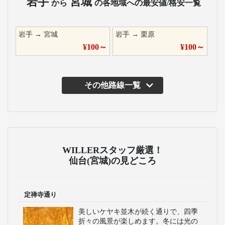
岩手
宮城
から
の各地域への最安値/格安一覧
岩手
→
宮城
岩手
→
栗原
¥
100
～
¥
100
～
その他路線一覧
WILLERスタッフ厳選！
仙台(宮城)の見どころ
定禅寺通り
美しいケヤキ並木が続く通りで、四季
折々の風景が楽しめます。冬には光の