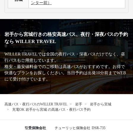
ンター前）
岩手から宮城行きの格安高速バス、夜行・深夜バスの予約
なら WILLER TRAVEL
WILLER TRAVELでは全国の夜行バス・深夜バスだけでなく、昼
行バスもご用意しています。
格安・最安値料金でのご移動は高速バスがおすすめです。お得で
快適なプランをお探しください。当日予約は出発10分前までWEB
にて受け付けています。
高速バス・夜行バスのWILLER TRAVEL
岩手
岩手から宮城
充電OK 岩手から宮城 の高速バス・夜行バス予約
引受保険会社
チューリッヒ保険会社
DSR-735