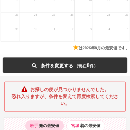
16
17
18
19
20
21
22
23
24
25
26
27
28
29
30
31
1
2
3
4
5
★
は2026年8月の最安値です。
0
条件を変更する
お探しの便が見つかりませんでした。
恐れ入りますが、条件を変えて再度検索してくださ
い。
岩手
発の最安値
宮城
着の最安値