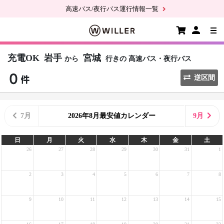
高速バス/夜行バス運行情報一覧
充電OK
岩手
宮城
から
行きの
高速バス・夜行バス
逆区間
7月
2026年8月最安値カレンダー
9月
日
月
火
水
木
金
土
26
27
28
29
30
31
1
2
3
4
5
6
7
8
9
10
11
12
13
14
15