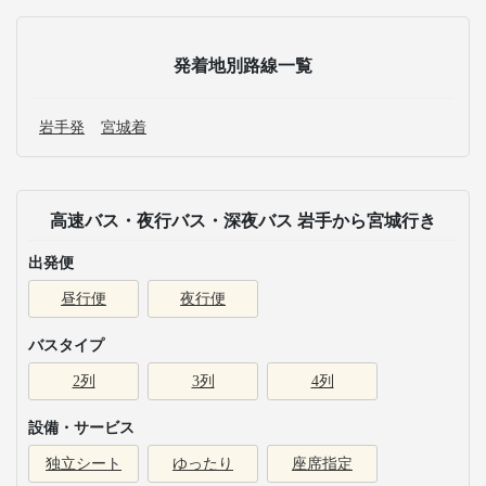
発着地別路線一覧
岩手発
宮城着
高速バス・夜行バス・深夜バス 岩手から宮城行き
出発便
昼行便
夜行便
バスタイプ
2列
3列
4列
設備・サービス
独立シート
ゆったり
座席指定