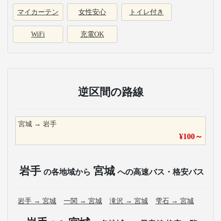
マイカーテン
女性安心
トイレ付き
WiFi
充電OK
逆区間の路線
宮城
→
岩手
¥
100
～
岩手
宮城
の各地域から
への高速バス・格安バス
岩手
→
宮城
一関
→
宮城
滝沢
→
宮城
雫石
→
宮城