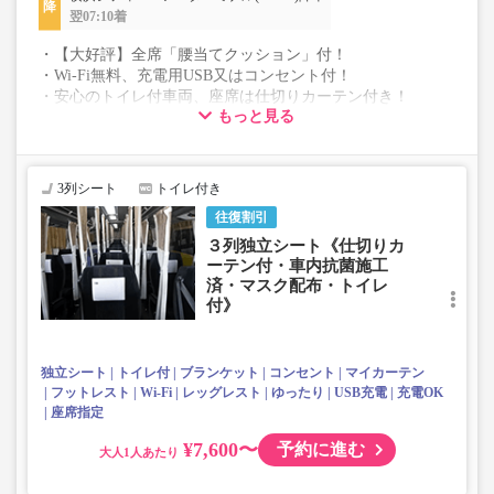
翌07:10着
・【大好評】全席「腰当てクッション」付！
・Wi-Fi無料、充電用USB又はコンセント付！
・安心のトイレ付車両、座席は仕切りカーテン付き！
もっと見る
・《抗菌、消臭、抗ウイルス》車内コーティング施工車両
・《クリーニング済、包装》ブランケットの貸出♪
・空気清浄機付＋外気導入常時換気にて５分で空気入替
・《マスク無料配布》乗降口にご用意しております
3列シート
トイレ付き
・ヘッドレスト、フットレスト、使い捨てスリッパ付☆
往復割引
３列独立シート《仕切りカ
ーテン付・車内抗菌施工
済・マスク配布・トイレ
付》
独立シート
トイレ付
ブランケット
コンセント
マイカーテン
フットレスト
Wi-Fi
レッグレスト
ゆったり
USB充電
充電OK
座席指定
¥7,600〜
予約に進む
大人