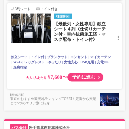
3列シート
トイレ付き
往復割引
【最後列・女性専用】独立
シート４列《仕切りカーテ
ン付・車内抗菌施工済・マ
スク配布・トイレ付》
独立シート
トイレ付
ブランケット
コンセント
マイカーテン
Wi-Fi
レッグレスト
ゆったり
女性安心
USB充電
充電OK
座席指定
¥7,600〜
予約に進む
大人
東京のおすすめ観光地ランキングTOP25！定番から穴場
まで5つのエリア別に紹介
岩手県北自動車株式会社