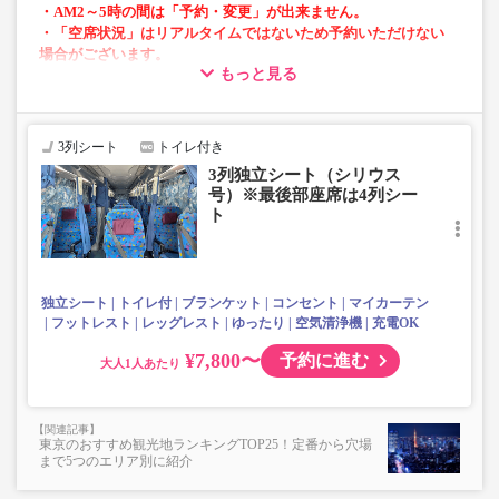
・AM2～5時の間は「予約・変更」が出来ません。
・「空席状況」はリアルタイムではないため予約いただけない
場合がございます。
もっと見る
・長時間の移動でも安心の車内トイレあり
・快適な3列シート設備
・車内を常時換気、車内を清掃、除菌
3列シート
トイレ付き
・乗務員2名にて運行
3列独立シート（シリウス
・充電設備（USBまたはコンセント）あり
号）※最後部座席は4列シー
・フットレスト全席、空気清浄機付
ト
・感染防止に有効な仕切りカーテンあり
独立シート
トイレ付
ブランケット
コンセント
マイカーテン
フットレスト
レッグレスト
ゆったり
空気清浄機
充電OK
¥7,800〜
予約に進む
大人
東京のおすすめ観光地ランキングTOP25！定番から穴場
まで5つのエリア別に紹介