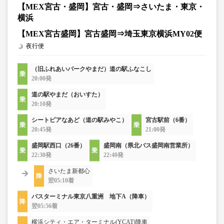
【MEX宮古・盛岡】宮古・盛岡⇒さいたま・東京・
横浜
【MEX宮古盛岡】宮古盛岡⇒埼玉東京横浜MY02便
夜行便
（旧ふれあいパークやまだ）道の駅ふなこし
20:00発
道の駅やまだ（おいすた）
20:10発
シートピアなあど（道の駅みやこ）
宮古駅前（6番）
20:45発
21:00発
盛岡駅西口（26番）
盛岡南（県北バス盛岡南営業所）
22:30発
22:40発
さいたま新都心
翌05:10着
バスターミナル東京八重洲 地下A（降車）
翌05:56着
横浜シティ・エア・ターミナル(YCAT)降車