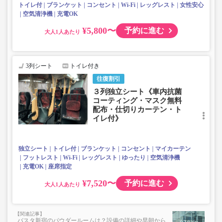
トイレ付
ブランケット
コンセント
Wi-Fi
レッグレスト
女性安心
空気清浄機
充電OK
¥5,800〜
予約に進む
大人
3列シート
トイレ付き
往復割引
３列独立シート《車内抗菌
コーティング・マスク無料
配布・仕切りカーテン・ト
イレ付》
独立シート
トイレ付
ブランケット
コンセント
マイカーテン
フットレスト
Wi-Fi
レッグレスト
ゆったり
空気清浄機
充電OK
座席指定
¥7,520〜
予約に進む
大人
バスタ新宿のパウダールームは？設備の詳細や早朝から