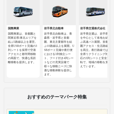
国際興業
岩手県北自動車
岩手県交通株式会社
国際興業は、首都圏と
岩手県北自動車は、青
岩手県交通は、岩手県
関東近県/東北エリアを
森県・岩手県と首都
を中心として各地を結
結ぶ5路線以上を運営。
圏、東北主要都市を結
ぶ高速バス展開。首都
全席USBポート完備の3
ぶ10路線以上を展開。U
圏アクセス・生活路線
列シートを採用で空港
SBポート完備や夜行便
を両立。夜行路線では
アクセスと都市間移動
における3列独立シー
全席リクライニング対
の両面で、快適な長距
ト、フード付き4列シー
応の3列シートと安全運
離移動を提供します。
トなどの充実設備で
転で、地域の移動を支
様々な移動ニーズに快
えています。
適な移動体験を提供し
ます。
おすすめのテーマパーク特集