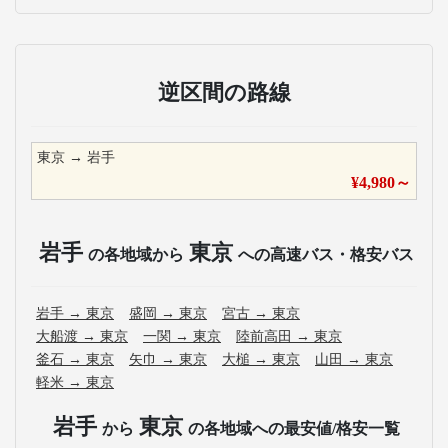
逆区間の路線
東京
→
岩手
¥
4,980
～
岩手
東京
の各地域から
への高速バス・格安バス
岩手
→
東京
盛岡
→
東京
宮古
→
東京
大船渡
→
東京
一関
→
東京
陸前高田
→
東京
釜石
→
東京
矢巾
→
東京
大槌
→
東京
山田
→
東京
軽米
→
東京
岩手
東京
から
の各地域への最安値/格安一覧