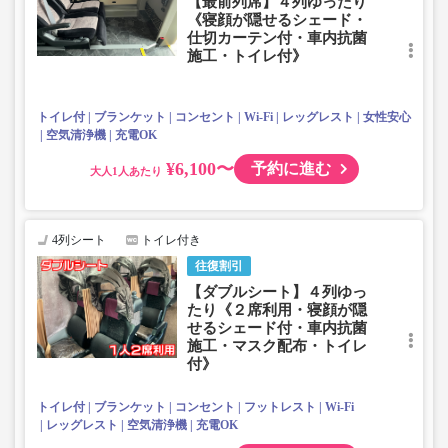
【最前列席】４列ゆったり
《寝顔が隠せるシェード・
仕切カーテン付・車内抗菌
施工・トイレ付》
トイレ付
ブランケット
コンセント
Wi-Fi
レッグレスト
女性安心
空気清浄機
充電OK
¥6,100〜
予約に進む
大人
4列シート
トイレ付き
往復割引
【ダブルシート】４列ゆっ
たり《２席利用・寝顔が隠
せるシェード付・車内抗菌
施工・マスク配布・トイレ
付》
トイレ付
ブランケット
コンセント
フットレスト
Wi-Fi
レッグレスト
空気清浄機
充電OK