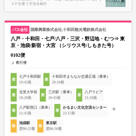
コテを使う方法を紹介
国際興業株式会社,十和田観光電鉄株式会社
八戸・十和田・七戸/八戸・三沢・野辺地・むつ⇒ 東
京・池袋/新宿・大宮 （シリウス号/しもきた号）
0102便
夜行便
七戸十和田駅
十和田市まちなか交通広場（乗車）
19:45発
20:10発
北里大学前
三沢駅（乗車）
八戸ラピア
20:20発
20:45発
21:20発
八戸駅西口（乗車）
かるまい文化交流センター
21:45発
22:15発
池袋駅
東京駅
翌06:25着
翌06:50着