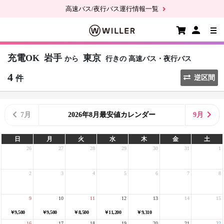
高速バス/夜行バス運行情報一覧
充電OK
岩手
東京
から
行きの
高速バス・夜行バス
4
件
逆区間
7月
2026年8月最安値カレンダー
9月
日
月
火
水
木
金
土
26
27
28
29
30
31
1
2
3
4
5
6
7
8
9
10
11
12
13
14
15
￥9,500
￥9,500
￥8,500
￥11,200
￥9,310
16
17
18
19
20
21
22