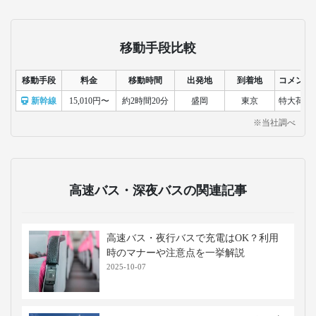
移動手段比較
移動手段
料金
移動時間
出発地
到着地
コメント
新幹線
15,010円〜
約2時間20分
盛岡
東京
特大荷物
※当社調べ
高速バス・深夜バスの関連記事
高速バス・夜行バスで充電はOK？利用
時のマナーや注意点を一挙解説
2025-10-07