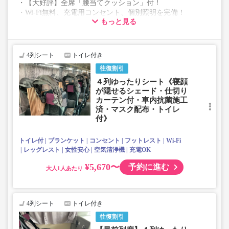
・【大好評】全席「腰当てクッション」付！
・Wi-Fi無料、充電用コンセント、個別照明を完備！
もっと見る
・《抗菌、消臭、抗ウイルス》車内コーティング施工車両
・《クリーニング済、包装》ブランケットの貸出♪
・空気清浄機付＋外気導入常時換気にて５分で空気入替
・《マスク無料配布》乗降口にご用意しております
4列シート
トイレ付き
・ヘッドレスト(上下移動・取外し可能）、レッグレスト有
往復割引
り☆
・フットレスト(一部無い席があります）、使い捨てスリッ
４列ゆったりシート《寝顔
パ付☆
が隠せるシェード・仕切り
※4列スタンダード車両・予備車の場合は下記と一部設備が
カーテン付・車内抗菌施工
済・マスク配布・トイレ
異なります。
付》
トイレ付
ブランケット
コンセント
フットレスト
Wi-Fi
レッグレスト
女性安心
空気清浄機
充電OK
¥5,670〜
予約に進む
大人
4列シート
トイレ付き
往復割引