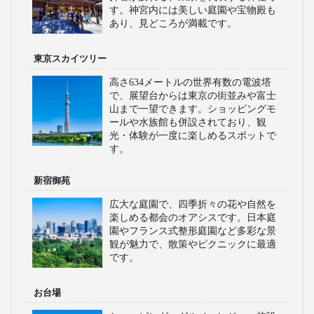
す。神宮内には美しい庭園や宝物殿も
あり、見どころが満載です。
東京スカイツリー
高さ634メートルの世界有数の電波塔
で、展望台からは東京の街並みや富士
山まで一望できます。ショッピングモ
ールや水族館も併設されており、観
光・体験が一度に楽しめるスポットで
す。
新宿御苑
広大な庭園で、四季折々の花や自然を
楽しめる都会のオアシスです。日本庭
園やフランス式整形庭園など多彩な景
観が魅力で、散策やピクニックに最適
です。
お台場