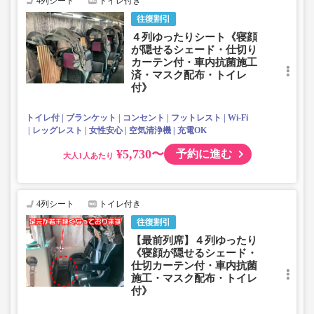
4列シート
トイレ付き
・空気清浄機付＋外気導入常時換気にて５分で空気入替
往復割引
・《マスク無料配布》乗降口にご用意しております
・ヘッドレスト(上下移動・取外し可能）、レッグレスト有
４列ゆったりシート《寝顔
り☆
が隠せるシェード・仕切り
・フットレスト(一部無い席があります）、使い捨てスリッ
カーテン付・車内抗菌施工
済・マスク配布・トイレ
パ付☆
付》
・安心の【トイレ付車両】
※4列スタンダード車両・予備車の場合は下記と一部設備が
異なります。
トイレ付
ブランケット
コンセント
フットレスト
Wi-Fi
レッグレスト
女性安心
空気清浄機
充電OK
¥5,730〜
予約に進む
大人
4列シート
トイレ付き
往復割引
【最前列席】４列ゆったり
《寝顔が隠せるシェード・
仕切カーテン付・車内抗菌
施工・マスク配布・トイレ
付》