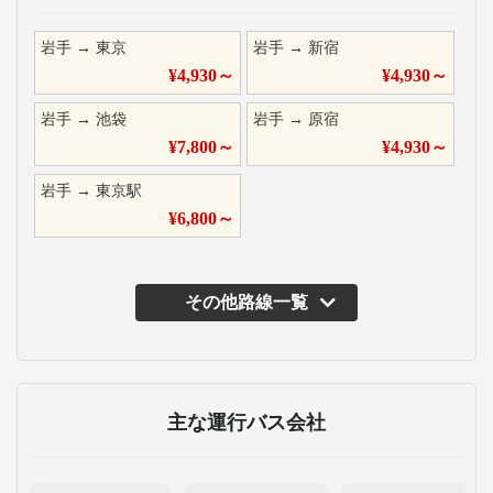
岩手
→
東京
岩手
→
新宿
¥
4,930
～
¥
4,930
～
岩手
→
池袋
岩手
→
原宿
¥
7,800
～
¥
4,930
～
岩手
→
東京駅
¥
6,800
～
その他路線一覧
主な運行バス会社