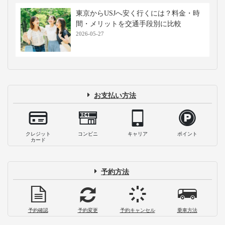
東京からUSJへ安く行くには？料金・時
間・メリットを交通手段別に比較
2026-05-27
お支払い方法
クレジット
コンビニ
キャリア
ポイント
カード
予約方法
予約確認
予約変更
予約キャンセル
乗車方法