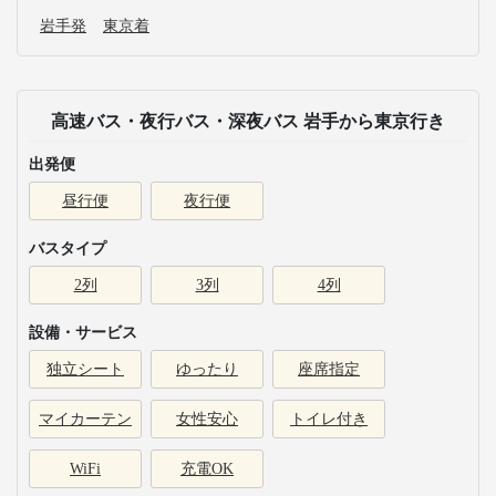
岩手発
東京着
高速バス・夜行バス・深夜バス 岩手から東京行き
出発便
昼行便
夜行便
バスタイプ
2列
3列
4列
設備・サービス
独立シート
ゆったり
座席指定
マイカーテン
女性安心
トイレ付き
WiFi
充電OK