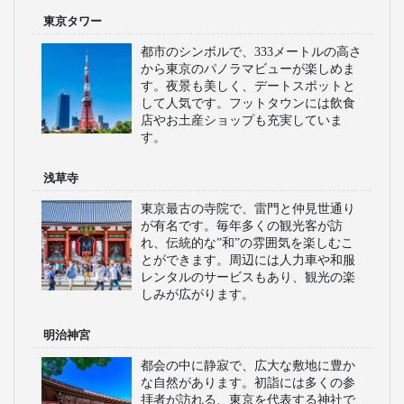
東京タワー
都市のシンボルで、333メートルの高さ
から東京のパノラマビューが楽しめま
す。夜景も美しく、デートスポットと
して人気です。フットタウンには飲食
店やお土産ショップも充実していま
す。
浅草寺
東京最古の寺院で、雷門と仲見世通り
が有名です。毎年多くの観光客が訪
れ、伝統的な”和”の雰囲気を楽しむこ
とができます。周辺には人力車や和服
レンタルのサービスもあり、観光の楽
しみが広がります。
明治神宮
都会の中に静寂で、広大な敷地に豊か
な自然があります。初詣には多くの参
拝者が訪れる、東京を代表する神社で