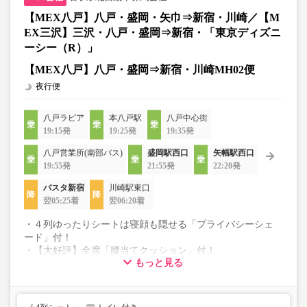
【MEX八戸】八戸・盛岡・矢巾⇒新宿・川崎／【M
EX三沢】三沢・八戸・盛岡⇒新宿・「東京ディズニ
ーシー（R）」
【MEX八戸】八戸・盛岡⇒新宿・川崎MH02便
夜行便
八戸ラピア
本八戸駅
八戸中心街
19:15発
19:25発
19:35発
八戸営業所(南部バス)
盛岡駅西口
矢幅駅西口
19:55発
21:55発
22:20発
バスタ新宿
川崎駅東口
翌05:25着
翌06:20着
・４列ゆったりシートは寝顔も隠せる「プライバシーシェ
ード」付！
・【大好評】全席「腰当てクッション」付！
もっと見る
・Wi-Fi無料、充電用コンセント、個別照明を完備！
・３列は★個別カーテン完備、４列は★仕切りカーテン付
・《抗菌、消臭、抗ウイルス》車内コーティング施工車両
・《クリーニング済、包装》ブランケットの貸出♪