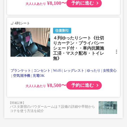
¥8,100〜
予約に進む
大人
4列シート
往復割引
４列ゆったりシート《仕切
りカーテン・プライバシー
シェード付・・車内抗菌施
工済・マスク配布・トイレ
無》
ブランケット
コンセント
Wi-Fi
レッグレスト
ゆったり
女性安心
空気清浄機
充電OK
¥8,500〜
予約に進む
大人
バスタ新宿のパウダールームは？設備の詳細や早朝から
コテを使う方法を紹介