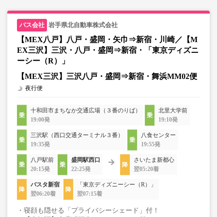
岩手県北自動車株式会社
【MEX八戸】八戸・盛岡・矢巾⇒新宿・川崎／【M
EX三沢】三沢・八戸・盛岡⇒新宿・「東京ディズニ
ーシー（R）」
【MEX三沢】三沢八戸・盛岡⇒新宿・舞浜MM02便
夜行便
十和田市まちなか交通広場（３番のりば）
北里大学前
19:00発
19:10発
三沢駅（西口交通ターミナル３番）
八食センター
19:35発
19:55発
八戸駅前
盛岡駅西口
さいたま新都心
20:15発
22:25発
翌05:20着
バスタ新宿
「東京ディズニーシー（R）」
翌06:20着
翌07:15着
・寝顔も隠せる「プライバシーシェード」付！