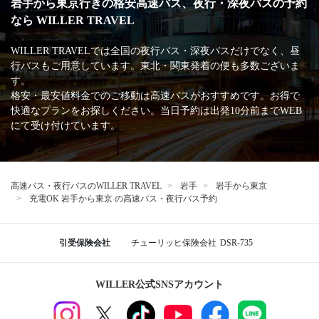
岩手から東京行きの格安高速バス、夜行・深夜バスの予約
なら WILLER TRAVEL
WILLER TRAVELでは全国の夜行バス・深夜バスだけでなく、昼
行バスもご用意しています。東北・関東発着の便も多数ございま
す。
格安・最安値料金でのご移動は高速バスがおすすめです。お得で
快適なプランをお探しください。当日予約は出発10分前までWEB
にて受け付けています。
高速バス・夜行バスのWILLER TRAVEL
岩手
岩手から東京
充電OK 岩手から東京 の高速バス・夜行バス予約
引受保険会社
チューリッヒ保険会社
DSR-735
WILLER公式SNSアカウント