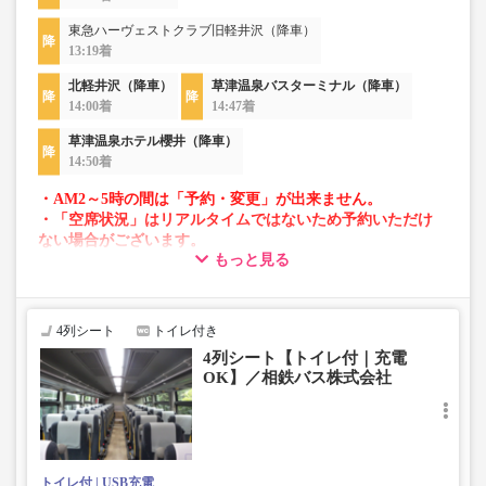
東急ハーヴェストクラブ旧軽井沢（降車）
13:19着
北軽井沢（降車）
草津温泉バスターミナル（降車）
14:00着
14:47着
草津温泉ホテル櫻井（降車）
14:50着
・AM2～5時の間は「予約・変更」が出来ません。
・「空席状況」はリアルタイムではないため予約いただけ
ない場合がございます。
もっと見る
・車両は予告なく変更となる場合がございます。これに伴
い、座席やシート設備が変更となる場合がございますの
で、あらかじめご了承ください。
4列シート
トイレ付き
4列シート【トイレ付｜充電
OK】／相鉄バス株式会社
トイレ付
USB充電