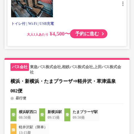
トイレ付
Wi-Fi
USB充電
¥4,500〜
予約に進む
大人
東急バス株式会社,相鉄バス株式会社,上田バス株式会
社
横浜・新横浜・たまプラーザ⇒軽井沢・草津温泉
002便
昼行便
横浜駅西口
新横浜駅
たまプラーザ駅
08:50発
09:15発
09:50発
軽井沢駅（降車）
13:15着