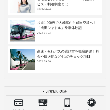
※当社調べ
高速バス・深夜バスの関連記事
バスタ新宿はどうやって行くの？高速バ
ス乗り場までの行き方と最新の施設案内
2026-07-21
仕切りカーテン付き高速バス・夜行バス
に乗車！メリットや使用マナーを解説
2023-12-12
【必見】高速バス・夜行バスが乗れば乗
るほどお得になる？WILLERの会員サー
ビス・割引制度とは