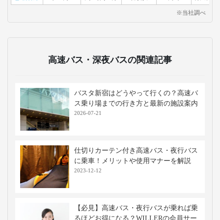
東急バス株式会社
東急バスは、東京都
心、神奈川と富士山エ
リア、軽井沢、草津、
藤枝などを結ぶ14路線
を展開しています。都
市間高速バスでは充電
設備、Wi-FI設備を完備
し通勤・観光の両面で
快適な移動手段を提供
します。
移動手段比較
移動手段
料金
移動時間
出発地
到着地
コメント
新幹線
5,990円〜
約1時間20分
新横浜
高崎
特大荷物