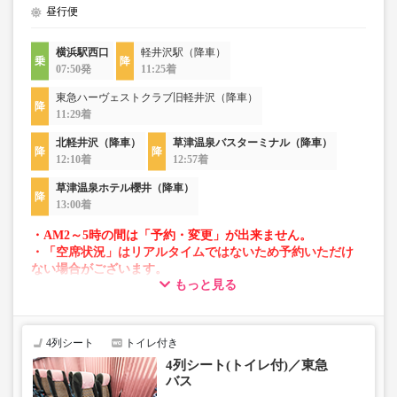
昼行便
横浜駅西口
軽井沢駅（降車）
07:50発
11:25着
東急ハーヴェストクラブ旧軽井沢（降車）
11:29着
北軽井沢（降車）
草津温泉バスターミナル（降車）
12:10着
12:57着
草津温泉ホテル櫻井（降車）
13:00着
・AM2～5時の間は「予約・変更」が出来ません。
・「空席状況」はリアルタイムではないため予約いただけ
ない場合がございます。
もっと見る
・車両は予告なく変更となる場合がございます。これに伴
い、座席やシート設備が変更となる場合がございますの
で、あらかじめご了承ください。
4列シート
トイレ付き
4列シート(トイレ付)／東急
バス