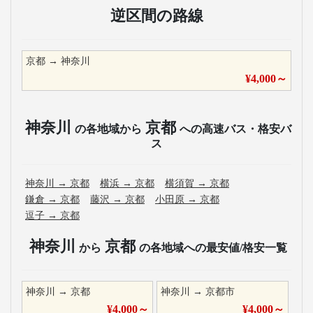
逆区間の路線
京都
→
神奈川
¥
4,000
～
神奈川
京都
の各地域から
への高速バス・格安バ
ス
神奈川
→
京都
横浜
→
京都
横須賀
→
京都
鎌倉
→
京都
藤沢
→
京都
小田原
→
京都
逗子
→
京都
神奈川
京都
から
の各地域への最安値/格安一覧
神奈川
→
京都
神奈川
→
京都市
¥
4,000
～
¥
4,000
～