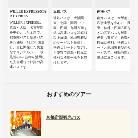
WILLER EXPRESS/STA
近鉄バス
南海バス
R EXPRESS
近鉄バスは、大阪関
南海バスは、大阪府、
WILLER EXPRESSは、
東、北陸、関西、中
和歌山県を中心に、関
東京～大阪、名古屋間
国、四国、九州方面を
東・信越・四国方面な
を中心とした全国で、
結ぶ高速バスを20路線
どの高速バスを展開。
都市間バスと空港バス
以上展開。地域密着型
便数も豊富で、通勤や
を22路線・1日200便運
のサービスを提供し、
観光に便利。快適なシ
行。自社開発した快適
快適なシートと安定し
ートと地域密着型のサ
なオリジナルシートや
た便数で通勤・観光に
ービスで、移動時間も
最新のIoT技術を活用し
便利な移動手段をお届
快適に過ごせます。
た安全運行で好評の高
けします。
速バスです。
おすすめのツアー
京都定期観光バス