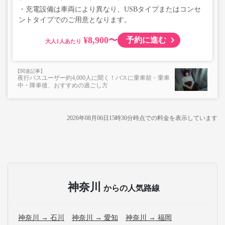
・充電設備は車両により異なり、USBタイプまたはコンセ
ントタイプでのご用意となります。
¥8,900〜
予約に進む
大人
夜行バスユーザー約4,000人に聞く！バスに乗車前・乗車
中・降車後、おすすめの過ごし方
2026年08月06日15時30分
時点での料金を表示しています
神奈川
からの人気路線
神奈川 → 石川
神奈川 → 愛知
神奈川 → 福岡