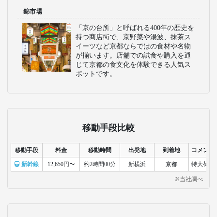
錦市場
「京の台所」と呼ばれる400年の歴史を
持つ商店街で、京野菜や湯波、抹茶ス
イーツなど京都ならではの食材や名物
が揃います。店舗での試食や購入を通
じて京都の食文化を体験できる人気ス
ポットです。
移動手段比較
移動手段
料金
移動時間
出発地
到着地
コメント
新幹線
12,650円〜
約2時間00分
新横浜
京都
特大荷物
※当社調べ