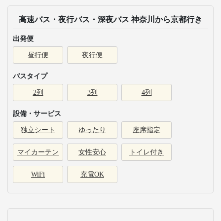
高速バス・夜行バス・深夜バス 神奈川から京都行き
出発便
昼行便
夜行便
バスタイプ
2列
3列
4列
設備・サービス
独立シート
ゆったり
座席指定
マイカーテン
女性安心
トイレ付き
WiFi
充電OK