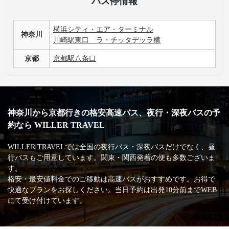
バス停情報
横浜シティ・エア・ターミナル
神奈川
川崎駅東口 ラ・チッタデッラ横
京都
京都駅八条口
神奈川から京都行きの格安高速バス、夜行・深夜バスの予
約なら WILLER TRAVEL
WILLER TRAVELでは全国の夜行バス・深夜バスだけでなく、昼
行バスもご用意しています。関東・関西発着の便も多数ございま
す。
格安・最安値料金でのご移動は高速バスがおすすめです。お得で
快適なプランをお探しください。当日予約は出発10分前までWEB
にて受け付けています。