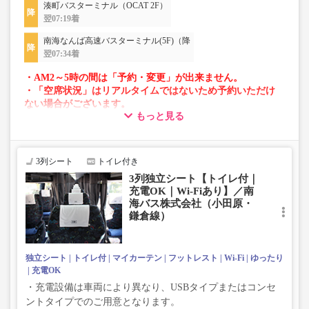
湊町バスターミナル（OCAT 2F）
翌07:19着
南海なんば高速バスターミナル(5F)（降
翌07:34着
・AM2～5時の間は「予約・変更」が出来ません。
・「空席状況」はリアルタイムではないため予約いただけ
ない場合がございます。
もっと見る
・車両は予告なく変更となる場合がございます。これに伴
い、座席やシート設備が変更となる場合がございますの
で、あらかじめご了承ください。
3列シート
トイレ付き
3列独立シート【トイレ付｜
充電OK｜Wi-Fiあり】／南
海バス株式会社（小田原・
鎌倉線）
独立シート
トイレ付
マイカーテン
フットレスト
Wi-Fi
ゆったり
充電OK
・充電設備は車両により異なり、USBタイプまたはコンセ
ントタイプでのご用意となります。