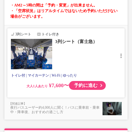
・AM2～5時の間は「予約・変更」が出来ません。
・「空席状況」はリアルタイムではないため予約いただけない
場合がございます。
3列シート
トイレ付き
3列シート（富士急）
トイレ付
マイカーテン
Wi-Fi
ゆったり
¥7,600〜
予約に進む
大人
夜行バスユーザー約4,000人に聞く！バスに乗車前・乗車
中・降車後、おすすめの過ごし方