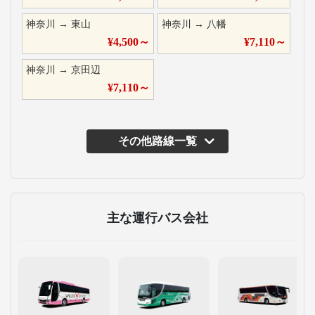
神奈川
→
東山
神奈川
→
八幡
¥
4,500
～
¥
7,110
～
神奈川
→
京田辺
¥
7,110
～
その他路線一覧
主な運行バス会社