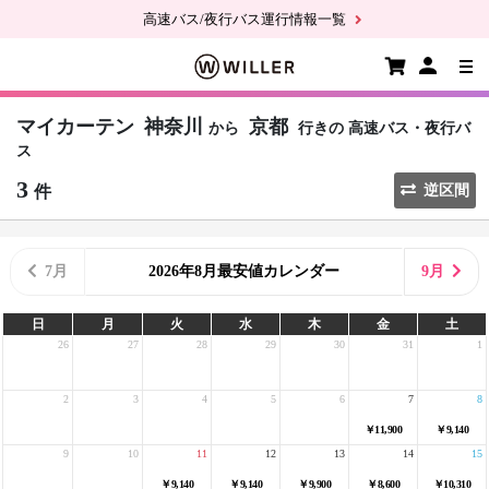
高速バス/夜行バス運行情報一覧
マイカーテン
神奈川
京都
から
行きの
高速バス・夜行バ
ス
3
件
逆区間
7月
2026年8月最安値カレンダー
9月
日
月
火
水
木
金
土
26
27
28
29
30
31
1
2
3
4
5
6
7
8
￥11,900
￥9,140
9
10
11
12
13
14
15
￥9,140
￥9,140
￥9,900
￥8,600
￥10,310