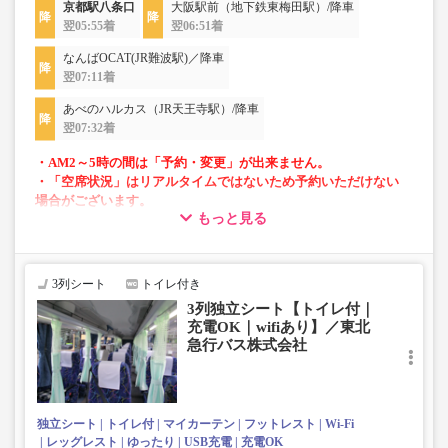
京都駅八条口
大阪駅前（地下鉄東梅田駅）/降車
翌05:55着
翌06:51着
なんばOCAT(JR難波駅)／降車
翌07:11着
あべのハルカス（JR天王寺駅）/降車
翌07:32着
・AM2～5時の間は「予約・変更」が出来ません。
・「空席状況」はリアルタイムではないため予約いただけない
場合がございます。
もっと見る
・車両は予告なく変更となる場合がございます。これに伴い、
座席やシート設備が変更となる場合がございますので、あらか
じめご了承ください。
3列シート
トイレ付き
3列独立シート【トイレ付｜
充電OK｜wifiあり】／東北
急行バス株式会社
独立シート
トイレ付
マイカーテン
フットレスト
Wi-Fi
レッグレスト
ゆったり
USB充電
充電OK