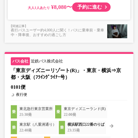
¥8,080〜
予約に進む
大人
夜行バスユーザー約4,000人に聞く！バスに乗車前・乗車
中・降車後、おすすめの過ごし方
近鉄バス株式会社
「東京ディズニーリゾート(R)」・東京・横浜⇒京
都・大阪（ﾌﾗｲﾝｸﾞﾗｲﾅｰ号）
0101便
夜行便
東北急行東京営業所
東京ディズニーランド(R)
21:30発
22:00発
東京駅（八重洲通り）
横浜駅西口22番のりば
22:40発
23:35発