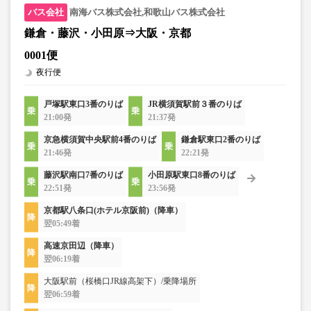
南海バス株式会社,和歌山バス株式会社
鎌倉・藤沢・小田原⇒大阪・京都
0001便
夜行便
戸塚駅東口3番のりば
JR横須賀駅前３番のりば
21:00発
21:37発
京急横須賀中央駅前4番のりば
鎌倉駅東口2番のりば
21:46発
22:21発
藤沢駅南口7番のりば
小田原駅東口8番のりば
22:51発
23:56発
京都駅八条口(ホテル京阪前)（降車）
翌05:49着
高速京田辺（降車）
翌06:19着
大阪駅前（桜橋口JR線高架下）/乗降場所
翌06:59着