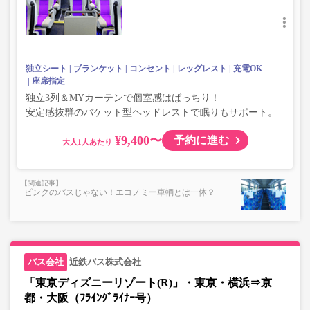
独立シート
ブランケット
コンセント
レッグレスト
充電OK
座席指定
独立3列＆MYカーテンで個室感はばっちり！
安定感抜群のバケット型ヘッドレストで眠りもサポート。
¥9,400〜
予約に進む
大人
ピンクのバスじゃない！エコノミー車輌とは一体？
近鉄バス株式会社
「東京ディズニーリゾート(R)」・東京・横浜⇒京
都・大阪（ﾌﾗｲﾝｸﾞﾗｲﾅｰ号）