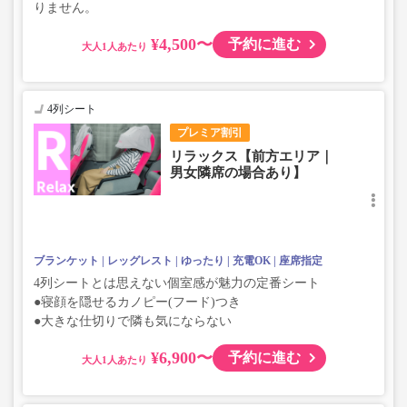
りません。
¥4,500〜
予約に進む
大人
4列シート
プレミア割引
リラックス【前方エリア｜
男女隣席の場合あり】
ブランケット
レッグレスト
ゆったり
充電OK
座席指定
4列シートとは思えない個室感が魅力の定番シート
●寝顔を隠せるカノピー(フード)つき
●大きな仕切りで隣も気にならない
¥6,900〜
予約に進む
大人