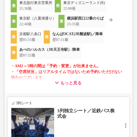
東北急行東京営業所
東京ディズニーランド(R)
21:30発
22:00発
東京駅（八重洲通り）
横浜駅西口22番のりば
22:40発
23:35発
京都駅八条口
なんばOCAT(JR難波駅)／降車
翌05:55着
翌07:11着
あべのハルカス（JR天王寺駅）/降車
翌07:32着
・AM2～5時の間は「予約・変更」が出来ません。
・「空席状況」はリアルタイムではないため予約いただけない
場合がございます。
もっと見る
・車両は予告なく変更となる場合がございます。これに伴い、
座席やシート設備が変更となる場合がございますので、あらか
じめご了承ください。
3列シート
・増便は日によって運行会社が異なる可能性がございま
3列独立シート／近鉄バス株
す。
式会
・ご予約の出発日・便の運行会社につきましては出発日間
際で決定しますので、カスタマーセンターまでお問い合わ
せをお願いいたします。