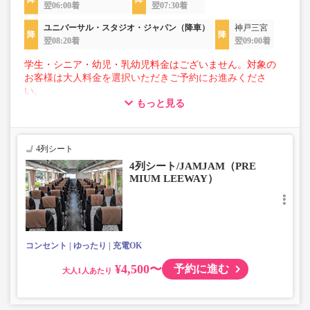
翌06:00着
翌07:30着
ユニバーサル・スタジオ・ジャパン（降車）
神戸三宮
翌08:20着
翌09:00着
学生・シニア・幼児・乳幼児料金はございません。対象の
お客様は大人料金を選択いただきご予約にお進みくださ
い。
もっと見る
【荷物について】
■トランクにてお預かりできる荷物
・3辺合計160cm以内、かつ10kg以下のものをおひとり様1
4列シート
点
4列シート/JAMJAM（PRE
■お預かりできない荷物（貴重品以外は車内持ち込みも不
MIUM LEEWAY）
可）
楽器・自転車（折りたたみ含む）・ボード等の大きな荷
物、壊れ物、危険物、貴重品、ペット、
上記「トランクにてお預かりできる荷物」の条件を満たさ
ないもの
コンセント
ゆったり
充電OK
¥4,500〜
予約に進む
大人