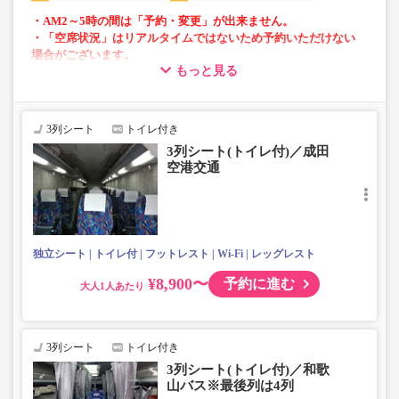
・AM2～5時の間は「予約・変更」が出来ません。
・「空席状況」はリアルタイムではないため予約いただけない
場合がございます。
もっと見る
・長旅も安心の車内トイレ完備
・全便フリーWi-Fi対応車両にて運行
・プラズマクラスター全車両搭載
3列シート
トイレ付き
・各座席にコンセントあり
3列シート(トイレ付)／成田
・車内を常時換気、車内を清掃、除菌
空港交通
・最後部は運行会社により４列シートとなる場合がありま
す
独立シート
トイレ付
フットレスト
Wi-Fi
レッグレスト
¥8,900〜
予約に進む
大人
3列シート
トイレ付き
3列シート(トイレ付)／和歌
山バス※最後列は4列