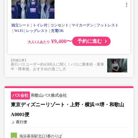
独立シート
トイレ付
コンセント
マイカーテン
フットレスト
Wi-Fi
レッグレスト
充電OK
¥9,400〜
予約に進む
大人
夜行バスユーザー約4,000人に聞く！バスに乗車前・乗車
中・降車後、おすすめの過ごし方
和歌山バス株式会社
東京ディズニーリゾート・上野・横浜⇒堺・和歌山
A0001便
夜行便
海浜幕張駅北口3番のりば