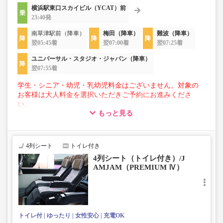
横浜駅東口スカイビル（YCAT）前
23:40発
南草津駅前（降車）
梅田（降車）
難波（降車）
翌05:45着
翌07:00着
翌07:25着
ユニバーサル・スタジオ・ジャパン（降車）
翌07:55着
学生・シニア・幼児・乳幼児料金はございません。対象の
お客様は大人料金を選択いただきご予約にお進みくださ
い。
もっと見る
【荷物について】
■トランクにてお預かりできる荷物
・3辺合計160cm以内、かつ10kg以下のものをおひとり様1
4列シート
トイレ付き
点
4列シート（トイレ付き）/J
■お預かりできない荷物（貴重品以外は車内持ち込みも不
AMJAM（PREMIUM Ⅳ）
可）
楽器・自転車（折りたたみ含む）・ボード等の大きな荷
物、壊れ物、危険物、貴重品、ペット、
上記「トランクにてお預かりできる荷物」の条件を満たさ
ないもの
トイレ付
ゆったり
女性安心
充電OK