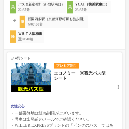
バスタ新宿4階（新宿駅南口）
YCAT（横浜駅東口）
22:35発
23:35発
祇園四条駅（京都河原町駅も徒歩圏）
翌07:00着
ＷＢＴ大阪梅田
翌08:40着
4列シート
プレミア割引
エコノミー ※観光バス型
シート
女性安心
・一部乗降地は販売制限がございます。
・号車は出発前のメールでご確認ください。
・WILLER EXPRESSブランドの「ピンクのバス」ではあ