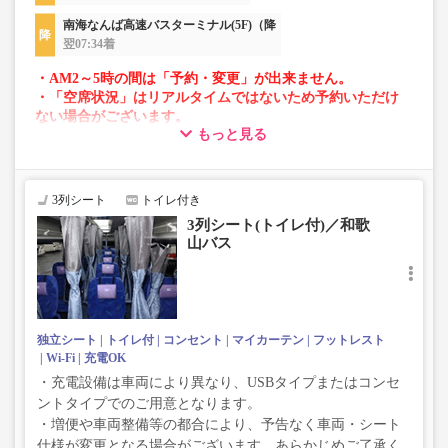
南海なんば高速バスターミナル(5F)（降
翌07:34着
・AM2～5時の間は「予約・変更」が出来ません。
・「空席状況」はリアルタイムではないため予約いただけ
ない場合がございます。
もっと見る
・車両は予告なく変更となる場合がございます。これに伴
い、座席やシート設備が変更となる場合がございますの
で、あらかじめご了承ください。
3列シート
トイレ付き
3列シート(トイレ付)／和歌
山バス
独立シート
トイレ付
コンセント
マイカーテン
フットレスト
Wi-Fi
充電OK
・充電設備は車両により異なり、USBタイプまたはコンセ
ントタイプでのご用意となります。
・増便や車両整備等の都合により、予告なく車両・シート
仕様が変更となる場合がございます。あらかじめご了承く