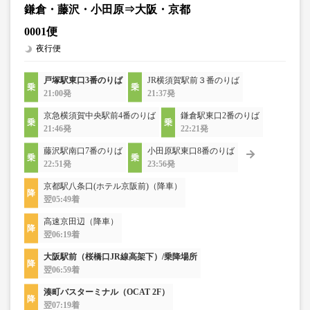
鎌倉・藤沢・小田原⇒大阪・京都
0001便
夜行便
戸塚駅東口3番のりば
JR横須賀駅前３番のりば
21:00発
21:37発
京急横須賀中央駅前4番のりば
鎌倉駅東口2番のりば
21:46発
22:21発
藤沢駅南口7番のりば
小田原駅東口8番のりば
22:51発
23:56発
京都駅八条口(ホテル京阪前)（降車）
翌05:49着
高速京田辺（降車）
翌06:19着
大阪駅前（桜橋口JR線高架下）/乗降場所
翌06:59着
湊町バスターミナル（OCAT 2F）
翌07:19着