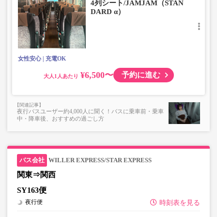
4列シート/JAMJAM（STAN
■お預かりできない荷物（貴重品以外は車内持ち込みも不
DARD α）
可）
楽器・自転車（折りたたみ含む）・ボード等の大きな荷
物、壊れ物、危険物、貴重品、ペット、
上記「トランクにてお預かりできる荷物」の条件を満たさ
ないもの
女性安心
充電OK
¥6,500〜
予約に進む
大人
夜行バスユーザー約4,000人に聞く！バスに乗車前・乗車
中・降車後、おすすめの過ごし方
WILLER EXPRESS/STAR EXPRESS
関東⇒関西
SY163便
夜行便
時刻表を見る