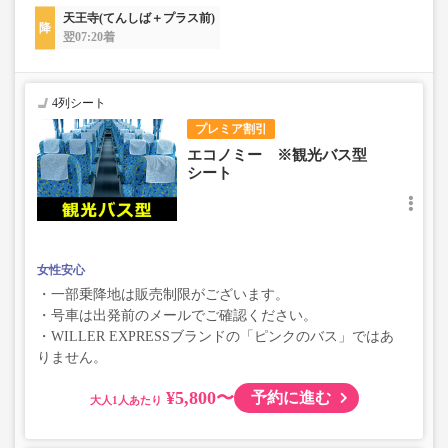
天王寺(てんしば＋プラス前)
翌07:20着
4列シート
プレミア割引
エコノミー ※観光バス型
シート
女性安心
・一部乗降地は販売制限がございます。
・号車は出発前のメールでご確認ください。
・WILLER EXPRESSブランドの「ピンクのバス」ではあ
りません。
¥5,800〜
予約に進む
大人