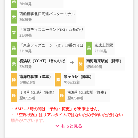
20:00発
西船橋駅北口高速バスターミナル
20:30発
「東京ディズニーランド(R)」22番のり
21:00発
「東京ディズニーシー(R)」10番のりば
京成上野駅
21:20発
22:00発
横浜駅（YCAT）1番のりば
南海堺東駅前（降車）
22:55発
翌06:00着
南海堺駅前（降車）
泉ヶ丘駅（降車）
翌06:10着
翌06:35着
ＪＲ和歌山駅（降車）
南海和歌山市駅（降車）
翌07:25着
翌07:40着
・AM2～5時の間は「予約・変更」が出来ません。
・「空席状況」はリアルタイムではないため予約いただけない
場合がございます。
もっと見る
・長旅も安心の車内トイレ完備