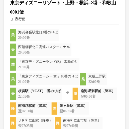
東京ディズニーリゾート・上野・横浜⇒堺・和歌山
0001便
夜行便
海浜幕張駅北口3番のりば
20:00発
西船橋駅北口高速バスターミナル
20:30発
「東京ディズニーランド(R)」22番のり
21:00発
「東京ディズニーシー(R)」10番のりば
京成上野駅
21:20発
22:00発
横浜駅（YCAT）1番のりば
南海堺東駅前（降車）
22:55発
翌06:00着
南海堺駅前（降車）
泉ヶ丘駅（降車）
翌06:10着
翌06:35着
ＪＲ和歌山駅（降車）
南海和歌山市駅（降車）
翌07:25着
翌07:40着