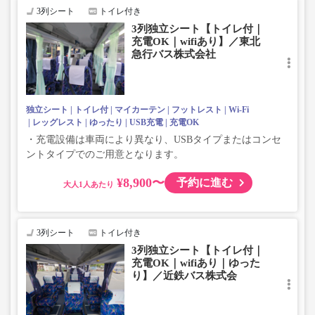
3列シート
トイレ付き
3列独立シート【トイレ付｜
充電OK｜wifiあり】／東北
急行バス株式会社
独立シート
トイレ付
マイカーテン
フットレスト
Wi-Fi
レッグレスト
ゆったり
USB充電
充電OK
・充電設備は車両により異なり、USBタイプまたはコンセ
ントタイプでのご用意となります。
¥8,900〜
予約に進む
大人
3列シート
トイレ付き
3列独立シート【トイレ付｜
充電OK｜wifiあり｜ゆった
り】／近鉄バス株式会