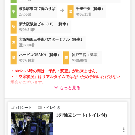
横浜駅東口17番のりば
千里中央（降車）
23:50発
翌06:31着
新大阪阪急ビル（1F）（降車）
翌06:51着
大阪梅田三番街バスターミナル（降車）
翌07:00着
ハービスOSAKA（降車）
神戸三宮（降車）
翌07:10着
翌08:00着
・AM2～5時の間は「予約・変更」が出来ません。
・「空席状況」はリアルタイムではないため予約いただけない
場合がございます。
もっと見る
・車内は常時換気し、清掃・除菌を徹底。
3列シート
トイレ付き
3列独立シート(トイレ付)