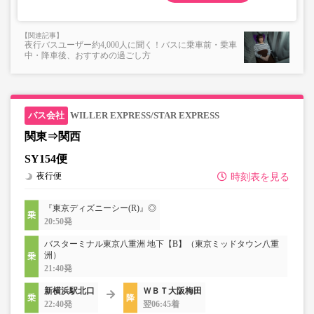
夜行バスユーザー約4,000人に聞く！バスに乗車前・乗車
中・降車後、おすすめの過ごし方
WILLER EXPRESS/STAR EXPRESS
関東⇒関西
SY154便
夜行便
時刻表を見る
『東京ディズニーシー(R)』◎
20:50発
バスターミナル東京八重洲 地下【B】（東京ミッドタウン八重
洲）
21:40発
新横浜駅北口
ＷＢＴ大阪梅田
22:40発
翌06:45着