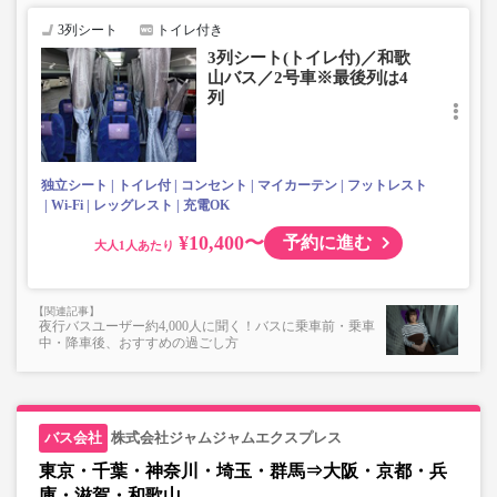
・全便フリーWi-Fi対応車両にて運行
・プラズマクラスター全車両搭載
3列シート
トイレ付き
・各座席にコンセントあり
3列シート(トイレ付)／和歌
・車内を常時換気、車内を清掃、除菌
山バス／2号車※最後列は4
・最後部は運行会社により４列シートとなる場合がありま
列
す
独立シート
トイレ付
コンセント
マイカーテン
フットレスト
Wi-Fi
レッグレスト
充電OK
¥10,400〜
予約に進む
大人
夜行バスユーザー約4,000人に聞く！バスに乗車前・乗車
中・降車後、おすすめの過ごし方
株式会社ジャムジャムエクスプレス
東京・千葉・神奈川・埼玉・群馬⇒大阪・京都・兵
庫・滋賀・和歌山