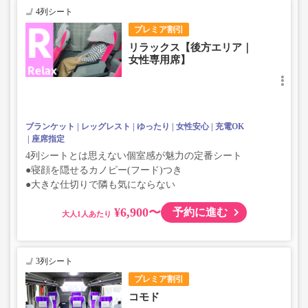
4列シート
プレミア割引
リラックス【後方エリア｜
女性専用席】
ブランケット
レッグレスト
ゆったり
女性安心
充電OK
座席指定
4列シートとは思えない個室感が魅力の定番シート
●寝顔を隠せるカノピー(フード)つき
●大きな仕切りで隣も気にならない
¥6,900〜
予約に進む
大人
3列シート
プレミア割引
コモド