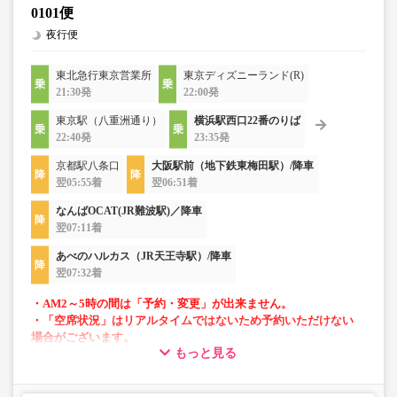
0101便
夜行便
東北急行東京営業所
東京ディズニーランド(R)
21:30発
22:00発
東京駅（八重洲通り）
横浜駅西口22番のりば
22:40発
23:35発
京都駅八条口
大阪駅前（地下鉄東梅田駅）/降車
翌05:55着
翌06:51着
なんばOCAT(JR難波駅)／降車
翌07:11着
あべのハルカス（JR天王寺駅）/降車
翌07:32着
・AM2～5時の間は「予約・変更」が出来ません。
・「空席状況」はリアルタイムではないため予約いただけない
場合がございます。
もっと見る
・車両は予告なく変更となる場合がございます。これに伴い、
座席やシート設備が変更となる場合がございますので、あらか
じめご了承ください。