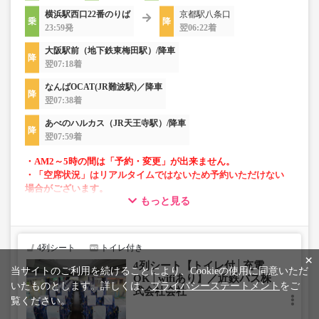
横浜駅西口22番のりば
京都駅八条口
23:59発
翌06:22着
大阪駅前（地下鉄東梅田駅）/降車
翌07:18着
なんばOCAT(JR難波駅)／降車
翌07:38着
あべのハルカス（JR天王寺駅）/降車
翌07:59着
・AM2～5時の間は「予約・変更」が出来ません。
・「空席状況」はリアルタイムではないため予約いただけない
場合がございます。
もっと見る
・車両は予告なく変更となる場合がございます。これに伴い、
座席やシート設備が変更となる場合がございますので、あらか
じめご了承ください。
4列シート
トイレ付き
×
4列シート【トイレ付│充電
当サイトのご利用を続けることにより、Cookieの使用に同意いただ
OK│wifiあり】／近鉄バス株
いたものとします。詳しくは、
プライバシーステートメント
をご
式会社会社
覧ください。