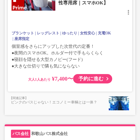
性専用席｜スマホOK】
ブランケット
レッグレスト
ゆったり
女性安心
充電OK
座席指定
個室感をさらにアップした次世代の定番！
●夜間のスマホOK。ホルダー付で手もらくらく
●寝顔を隠せる大型カノピー(フード)
●大きな仕切りで隣も気にならない
¥7,400〜
予約に進む
大人
ピンクのバスじゃない！エコノミー車輌とは一体？
和歌山バス株式会社