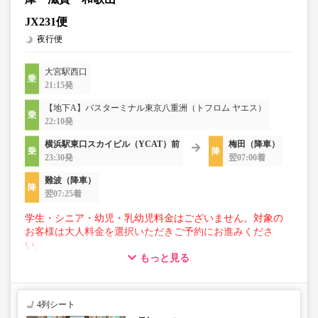
JX231便
夜行便
大宮駅西口
21:15発
【地下A】バスターミナル東京八重洲（トフロム ヤエス）
22:10発
横浜駅東口スカイビル（YCAT）前
梅田（降車）
23:30発
翌07:00着
難波（降車）
翌07:25着
学生・シニア・幼児・乳幼児料金はございません。対象の
お客様は大人料金を選択いただきご予約にお進みくださ
い。
もっと見る
【荷物について】
■トランクにてお預かりできる荷物
・3辺合計160cm以内、かつ10kg以下のものをおひとり様1
4列シート
点