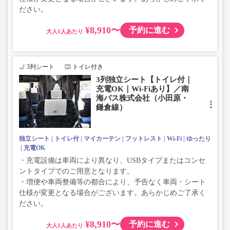
ださい。
¥8,910〜
予約に進む
大人
3列シート
トイレ付き
3列独立シート【トイレ付｜
充電OK｜Wi-Fiあり】／南
海バス株式会社（小田原・
鎌倉線）
独立シート
トイレ付
マイカーテン
フットレスト
Wi-Fi
ゆったり
充電OK
・充電設備は車両により異なり、USBタイプまたはコンセ
ントタイプでのご用意となります。
・増便や車両整備等の都合により、予告なく車両・シート
仕様が変更となる場合がございます。あらかじめご了承く
ださい。
¥8,910〜
予約に進む
大人