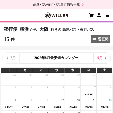
高速バス/夜行バス運行情報一覧
夜行便
横浜
大阪
から
行きの
高速バス・夜行バス
15
件
逆区間
7月
2026年8月最安値カレンダー
9月
日
月
火
水
木
金
土
26
27
28
29
30
31
1
2
3
4
5
6
7
8
￥12,900
9
10
11
12
13
14
15
￥13,700
￥7,900
￥7,200
￥5,800
￥5,400
￥6,900
￥6,900
16
17
18
19
20
21
22