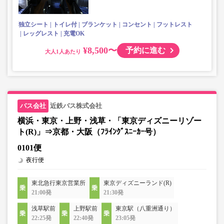
独立シート
トイレ付
ブランケット
コンセント
フットレスト
レッグレスト
充電OK
¥8,500〜
予約に進む
大人
近鉄バス株式会社
横浜・東京・上野・浅草・「東京ディズニーリゾー
ト(R)」⇒京都・大阪（ﾌﾗｲﾝｸﾞｽﾆｰｶｰ号）
0101便
夜行便
東北急行東京営業所
東京ディズニーランド(R)
21:00発
21:30発
浅草駅前
上野駅前
東京駅（八重洲通り）
22:25発
22:40発
23:05発