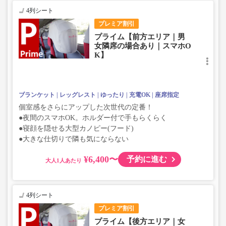
4列シート
プレミア割引
プライム【前方エリア｜男
女隣席の場合あり｜スマホO
K】
ブランケット
レッグレスト
ゆったり
充電OK
座席指定
個室感をさらにアップした次世代の定番！
●夜間のスマホOK。ホルダー付で手もらくらく
●寝顔を隠せる大型カノピー(フード)
●大きな仕切りで隣も気にならない
¥6,400〜
予約に進む
大人
4列シート
プレミア割引
プライム【後方エリア｜女