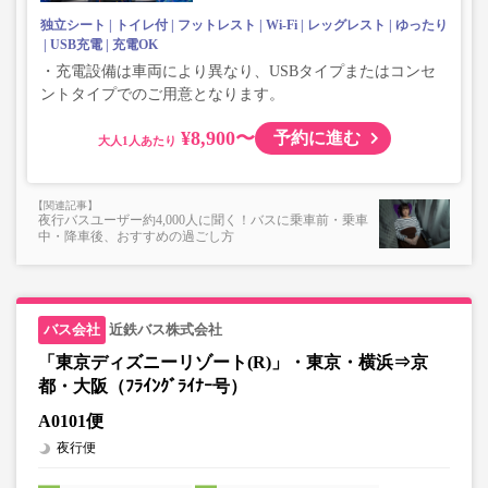
独立シート
トイレ付
フットレスト
Wi-Fi
レッグレスト
ゆったり
USB充電
充電OK
・充電設備は車両により異なり、USBタイプまたはコンセ
ントタイプでのご用意となります。
¥8,900〜
予約に進む
大人
夜行バスユーザー約4,000人に聞く！バスに乗車前・乗車
中・降車後、おすすめの過ごし方
近鉄バス株式会社
「東京ディズニーリゾート(R)」・東京・横浜⇒京
都・大阪（ﾌﾗｲﾝｸﾞﾗｲﾅｰ号）
A0101便
夜行便