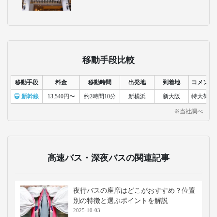
移動手段比較
移動手段
料金
移動時間
出発地
到着地
コメント
新幹線
13,540円〜
約2時間10分
新横浜
新大阪
特大荷物
※当社調べ
高速バス・深夜バスの関連記事
夜行バスの座席はどこがおすすめ？位置
別の特徴と選ぶポイントを解説
2025-10-03