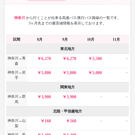
神奈川
から
行くことが出来る高速バス/夜行バス路線の一覧です。
3ヶ月先までの最安値情報を表示しております。
区間
8月
9月
10月
11月
東北地方
神奈川→青
-
6,270
6,270
5,500
森
神奈川→岩
-
5,800
5,800
5,000
手
関東地方
神奈川→群
-
-
3,900
3,900
馬
北陸・甲信越地方
神奈川→山
-
-
160
160
梨
神奈川→長
-
-