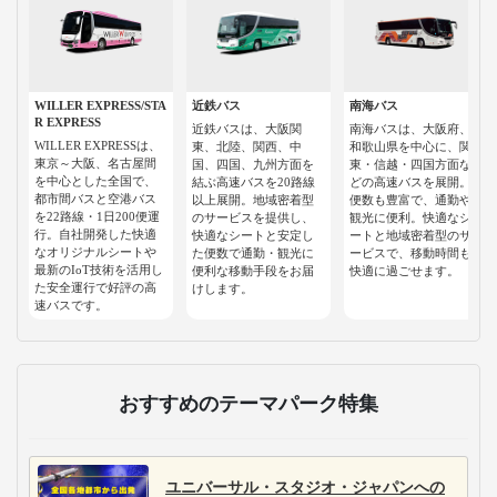
WILLER EXPRESS/STA
近鉄バス
南海バス
R EXPRESS
近鉄バスは、大阪関
南海バスは、大阪府、
WILLER EXPRESSは、
東、北陸、関西、中
和歌山県を中心に、関
東京～大阪、名古屋間
国、四国、九州方面を
東・信越・四国方面な
を中心とした全国で、
結ぶ高速バスを20路線
どの高速バスを展開。
都市間バスと空港バス
以上展開。地域密着型
便数も豊富で、通勤や
を22路線・1日200便運
のサービスを提供し、
観光に便利。快適なシ
行。自社開発した快適
快適なシートと安定し
ートと地域密着型のサ
なオリジナルシートや
た便数で通勤・観光に
ービスで、移動時間も
最新のIoT技術を活用し
便利な移動手段をお届
快適に過ごせます。
た安全運行で好評の高
けします。
速バスです。
おすすめのテーマパーク特集
ユニバーサル・スタジオ・ジャパンへの