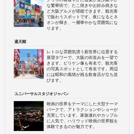
な繁華街で、たこ焼きやお好み焼きな
ど大阪グルメが堪能できます。観光客
で賑わうスポットです。夜になるとネ
オンが輝き、一層華やかな雰囲気にな
ります。
通天閣
レトロな雰囲気漂う新世界に位置する
展望タワーで、大阪の街並みを一望で
きます。ビリケン像も有名で、観光客
の写真スポットとして有名です。周辺
には昭和の風情が残る飲食店が立ち並
びます。
ユニバーサルスタジオジャパン
映画の世界をテーマにした大型テーマ
パークで、アトラクションやショーが
充実しています。家族連れやカップル
に人気で、ハリウッド映画の世界観を
体験できるのが魅力です。