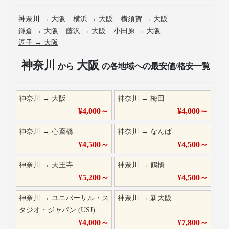
神奈川
→
大阪
横浜
→
大阪
横須賀
→
大阪
鎌倉
→
大阪
藤沢
→
大阪
小田原
→
大阪
逗子
→
大阪
神奈川
大阪
から
の各地域への最安値/格安一覧
神奈川
→
大阪
神奈川
→
梅田
¥
4,000
～
¥
4,000
～
神奈川
→
心斎橋
神奈川
→
なんば
¥
4,500
～
¥
4,500
～
神奈川
→
天王寺
神奈川
→
鶴橋
¥
5,200
～
¥
4,500
～
神奈川
→
ユニバーサル・ス
神奈川
→
新大阪
タジオ・ジャパン (USJ)
¥
4,000
～
¥
7,800
～