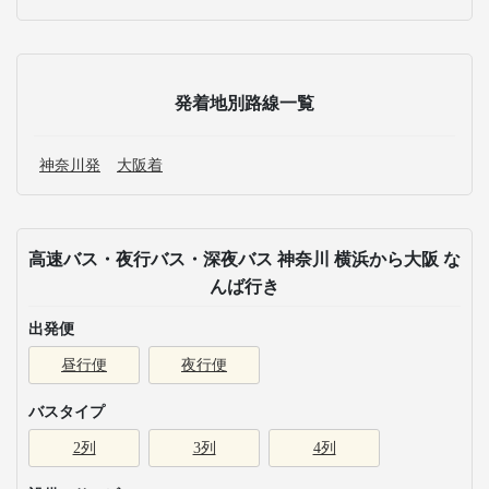
発着地別路線一覧
神奈川発
大阪着
高速バス・夜行バス・深夜バス 神奈川 横浜から大阪 な
んば行き
出発便
昼行便
夜行便
バスタイプ
2列
3列
4列