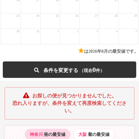
16
17
18
19
20
21
22
23
24
25
26
27
28
29
30
31
1
2
3
4
5
★
は2026年8月の最安値です。
0
条件を変更する
お探しの便が見つかりませんでした。
恐れ入りますが、条件を変えて再度検索してくださ
い。
神奈川
発の最安値
大阪
着の最安値