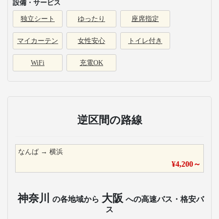
設備・サービス
独立シート
ゆったり
座席指定
マイカーテン
女性安心
トイレ付き
WiFi
充電OK
逆区間の路線
なんば
→
横浜
¥
4,200
～
神奈川
大阪
の各地域から
への高速バス・格安バ
ス