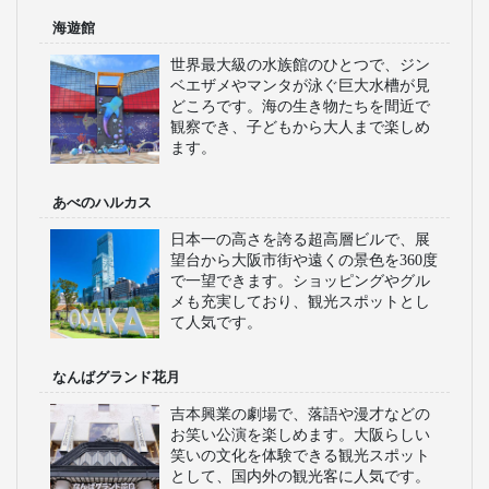
海遊館
世界最大級の水族館のひとつで、ジン
ベエザメやマンタが泳ぐ巨大水槽が見
どころです。海の生き物たちを間近で
観察でき、子どもから大人まで楽しめ
ます。
あべのハルカス
日本一の高さを誇る超高層ビルで、展
望台から大阪市街や遠くの景色を360度
で一望できます。ショッピングやグル
メも充実しており、観光スポットとし
て人気です。
なんばグランド花月
吉本興業の劇場で、落語や漫才などの
お笑い公演を楽しめます。大阪らしい
笑いの文化を体験できる観光スポット
として、国内外の観光客に人気です。