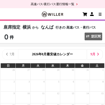
高速バス/夜行バス運行情報一覧
座席指定
横浜
なんば
から
行きの
高速バス・夜行バス
逆区間
7月
2026年8月最安値カレンダー
9月
日
月
火
水
木
金
土
26
27
28
29
30
31
1
2
3
4
5
6
7
8
9
10
11
12
13
14
15