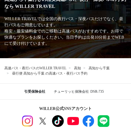
なら WILLER TRAVEL
WILLER TRAVELでは全国の夜行バス・深夜バスだけでなく、昼
行バスもご用意しています。
格安・最安値料金でのご移動は高速バスがおすすめです。お得で
快適なプランをお探しください。当日予約は出発10分前までWEB
にて受け付けています。
高速バス・夜行バスのWILLER TRAVEL
高知
高知から千葉
昼行便 高知から千葉 の高速バス・夜行バス予約
引受保険会社
チューリッヒ保険会社
DSR-735
WILLER公式SNSアカウント