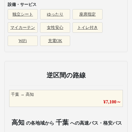
設備・サービス
独立シート
ゆったり
座席指定
マイカーテン
女性安心
トイレ付き
WiFi
充電OK
逆区間の路線
千葉
→
高知
¥
7,100
～
高知
千葉
の各地域から
への高速バス・格安バス