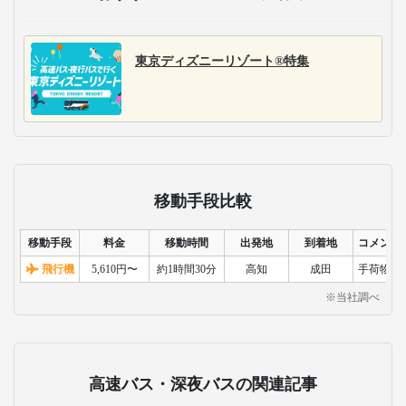
東京ディズニーリゾート®特集
移動手段比較
移動手段
料金
移動時間
出発地
到着地
コメント
飛行機
5,610円〜
約1時間30分
高知
成田
手荷物検
※当社調べ
高速バス・深夜バスの関連記事