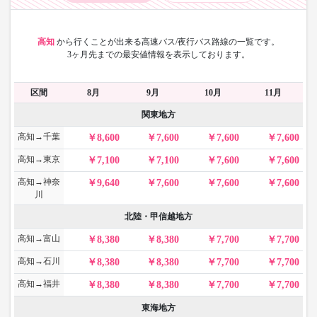
高知
から
行くことが出来る高速バス/夜行バス路線の一覧です。
3ヶ月先までの最安値情報を表示しております。
区間
8月
9月
10月
11月
関東地方
高知→千葉
8,600
7,600
7,600
7,600
高知→東京
7,100
7,100
7,600
7,600
高知→神奈
9,640
7,600
7,600
7,600
川
北陸・甲信越地方
高知→富山
8,380
8,380
7,700
7,700
高知→石川
8,380
8,380
7,700
7,700
高知→福井
8,380
8,380
7,700
7,700
東海地方