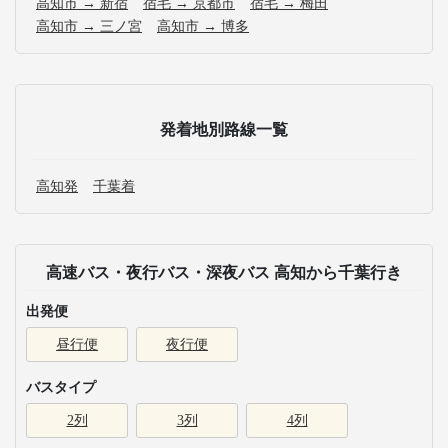
高知市 → 新宿
宿毛 → 京都市
宿毛 → 梅田
高知市 → 三ノ宮
高知市 → 博多
発着地別路線一覧
高知発
千葉着
高速バス・夜行バス・深夜バス 高知から千葉行き
出発便
昼行便
夜行便
バスタイプ
2列
3列
4列