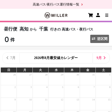
高速バス/夜行バス運行情報一覧
昼行便
高知
千葉
から
行きの
高速バス・夜行バス
逆区間
7月
2026年8月最安値カレンダー
9月
日
月
火
水
木
金
土
26
27
28
29
30
31
1
2
3
4
5
6
7
8
9
10
11
12
13
14
15