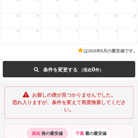
16
17
18
19
20
21
22
23
24
25
26
27
28
29
30
31
1
2
3
4
5
★
は2026年8月の最安値です。
0
条件を変更する
お探しの便が見つかりませんでした。
恐れ入りますが、条件を変えて再度検索してくださ
い。
高知
発の最安値
千葉
着の最安値