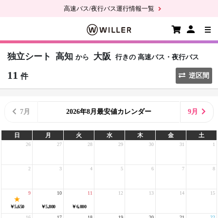
高速バス/夜行バス運行情報一覧
独立シート
高知
大阪
から
行きの
高速バス・夜行バス
11
件
逆区間
7月
2026年8月最安値カレンダー
9月
日
月
火
水
木
金
土
26
27
28
29
30
31
1
2
3
4
5
6
7
8
9
10
11
12
13
14
15
￥5,650
￥5,800
￥6,000
16
17
18
19
20
21
22