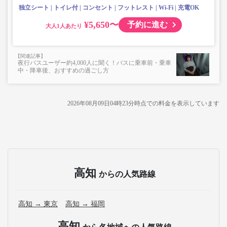
独立シート
トイレ付
コンセント
フットレスト
Wi-Fi
充電OK
¥5,650〜
予約に進む
大人
夜行バスユーザー約4,000人に聞く！バスに乗車前・乗車
中・降車後、おすすめの過ごし方
2026年08月09日04時23分
時点での料金を表示しています
高知
からの人気路線
高知 → 東京
高知 → 福岡
高知