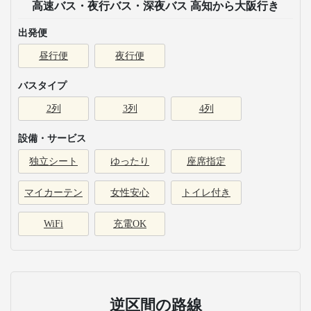
高速バス・夜行バス・深夜バス 高知から大阪行き
出発便
昼行便
夜行便
バスタイプ
2列
3列
4列
設備・サービス
独立シート
ゆったり
座席指定
マイカーテン
女性安心
トイレ付き
WiFi
充電OK
逆区間の路線