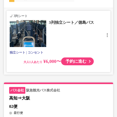
3列シート
3列独立シート／徳島バス
独立シート
コンセント
¥6,000〜
予約に進む
大人
阪急観光バス株式会社
高知⇒大阪
02便
昼行便