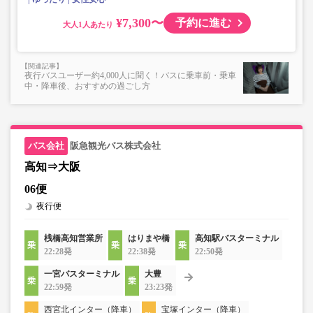
¥7,300〜
予約に進む
大人
夜行バスユーザー約4,000人に聞く！バスに乗車前・乗車
中・降車後、おすすめの過ごし方
阪急観光バス株式会社
高知⇒大阪
06便
夜行便
桟橋高知営業所
はりまや橋
高知駅バスターミナル
22:28発
22:38発
22:50発
一宮バスターミナル
大豊
22:59発
23:23発
西宮北インター（降車）
宝塚インター（降車）