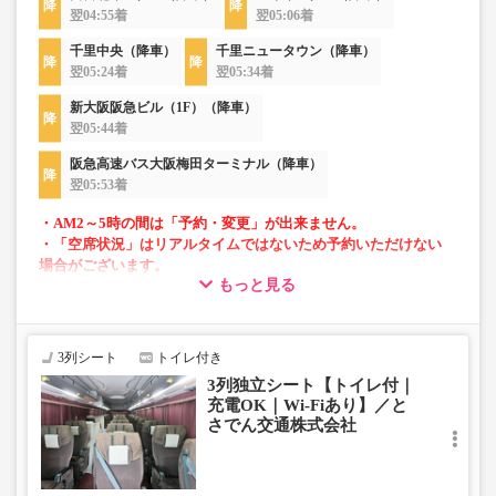
翌04:55着
翌05:06着
千里中央（降車）
千里ニュータウン（降車）
翌05:24着
翌05:34着
新大阪阪急ビル（1F）（降車）
翌05:44着
阪急高速バス大阪梅田ターミナル（降車）
翌05:53着
・AM2～5時の間は「予約・変更」が出来ません。
・「空席状況」はリアルタイムではないため予約いただけない
場合がございます。
もっと見る
■当面の間、一部便にて知寄町～安芸営業所間の運行がござ
いません。
3列シート
トイレ付き
3列独立シート【トイレ付｜
充電OK｜Wi-Fiあり】／と
さでん交通株式会社