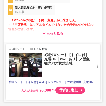
14:58着
新大阪阪急ビル（1F） (降車）
15:07着
・AM2～5時の間は「予約・変更」が出来ません。
・「空席状況」はリアルタイムではないため予約いただけない
場合がございます。
もっと見る
■当面の間、一部便にて知寄町～安芸営業所間の運行がござ
いません。
3列シート
トイレ付き
3列独立シート【トイレ付│
充電OK│Wi-Fiあり】／阪急
観光バス株式会社
独立シート
トイレ付
Wi-Fi
レッグレスト
空気清浄機
充電OK
¥6,900〜
予約に進む
大人