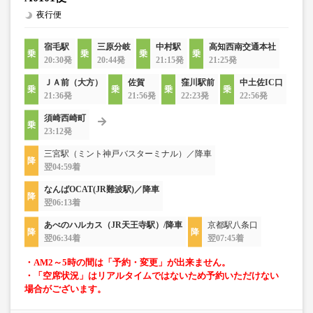
夜行便
宿毛駅
三原分岐
中村駅
高知西南交通本社
20:30発
20:44発
21:15発
21:25発
ＪＡ前（大方）
佐賀
窪川駅前
中土佐IC口
21:36発
21:56発
22:23発
22:56発
須崎西崎町
23:12発
三宮駅（ミント神戸バスターミナル）／降車
翌04:59着
なんばOCAT(JR難波駅)／降車
翌06:13着
あべのハルカス（JR天王寺駅）/降車
京都駅八条口
翌06:34着
翌07:45着
・AM2～5時の間は「予約・変更」が出来ません。
・「空席状況」はリアルタイムではないため予約いただけない
場合がございます。