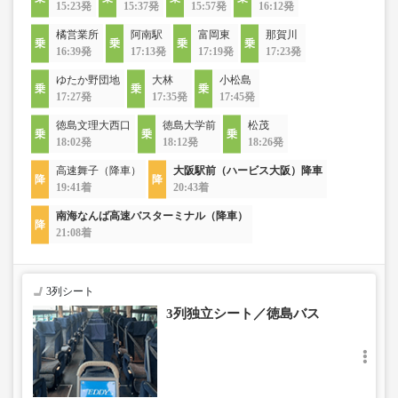
15:23発
15:37発
15:57発
16:12発
橘営業所
阿南駅
富岡東
那賀川
16:39発
17:13発
17:19発
17:23発
ゆたか野団地
大林
小松島
17:27発
17:35発
17:45発
徳島文理大西口
徳島大学前
松茂
18:02発
18:12発
18:26発
高速舞子（降車）
大阪駅前（ハービス大阪）降車
19:41着
20:43着
南海なんば高速バスターミナル（降車）
21:08着
3列シート
3列独立シート／徳島バス