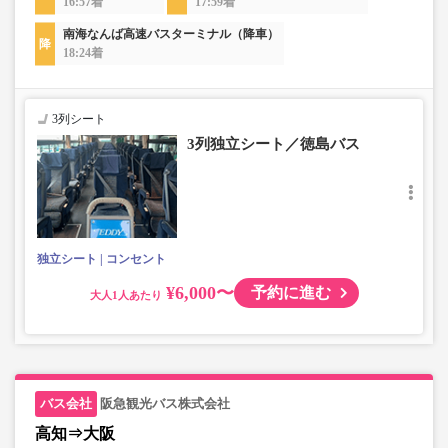
16:57着
17:59着
南海なんば高速バスターミナル（降車）
18:24着
3列シート
3列独立シート／徳島バス
独立シート
コンセント
¥6,000〜
予約に進む
大人
阪急観光バス株式会社
高知⇒大阪