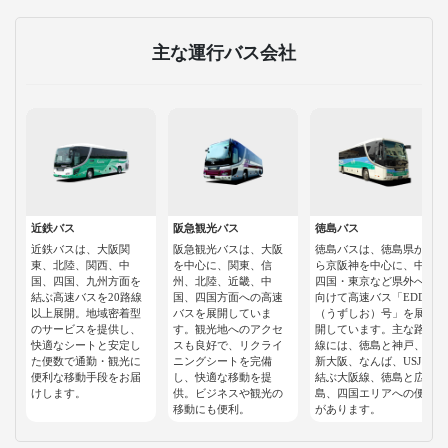
主な運行バス会社
近鉄バス
阪急観光バス
徳島バス
近鉄バスは、大阪関
阪急観光バスは、大阪
徳島バスは、徳島県か
東、北陸、関西、中
を中心に、関東、信
ら京阪神を中心に、中
国、四国、九州方面を
州、北陸、近畿、中
四国・東京など県外へ
結ぶ高速バスを20路線
国、四国方面への高速
向けて高速バス「EDDY
以上展開。地域密着型
バスを展開していま
（うずしお）号」を展
のサービスを提供し、
す。観光地へのアクセ
開しています。主な路
快適なシートと安定し
スも良好で、リクライ
線には、徳島と神戸、
た便数で通勤・観光に
ニングシートを完備
新大阪、なんば、USJを
便利な移動手段をお届
し、快適な移動を提
結ぶ大阪線、徳島と広
けします。
供。ビジネスや観光の
島、四国エリアへの便
移動にも便利。
があります。