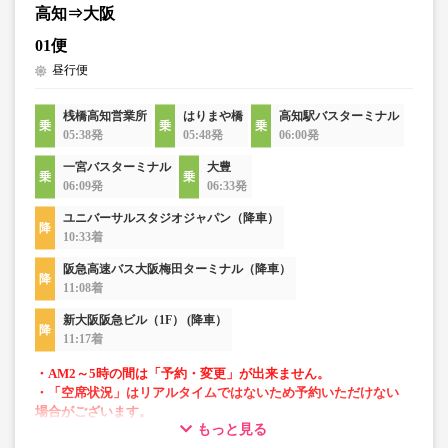
高知⇒大阪
01便
昼行便
桟橋高知営業所
はりまや橋
高知駅バスターミナル
05:38発
05:48発
06:00発
一宮バスターミナル
大豊
06:09発
06:33発
ユニバーサルスタジオジャパン（降車）
10:33着
阪急高速バス大阪梅田ターミナル（降車）
11:08着
新大阪阪急ビル（1F） (降車）
11:17着
・AM2～5時の間は「予約・変更」が出来ません。
・「空席状況」はリアルタイムではないため予約いただけない
場合がございます。
もっと見る