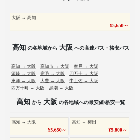
大阪
→
高知
¥
5,650
～
高知
大阪
の各地域から
への高速バス・格安バス
高知
→
大阪
高知市
→
大阪
室戸
→
大阪
須崎
→
大阪
宿毛
→
大阪
四万十
→
大阪
東洋
→
大阪
大豊
→
大阪
中土佐
→
大阪
四万十町
→
大阪
黒潮
→
大阪
高知
大阪
から
の各地域への最安値/格安一覧
高知
→
大阪
高知
→
梅田
¥
5,650
～
¥
5,800
～