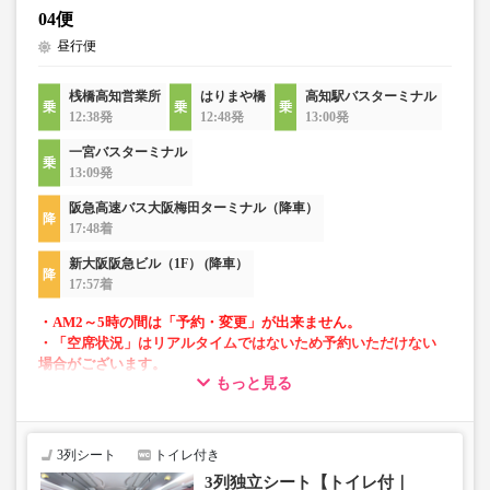
04便
昼行便
桟橋高知営業所
はりまや橋
高知駅バスターミナル
12:38発
12:48発
13:00発
一宮バスターミナル
13:09発
阪急高速バス大阪梅田ターミナル（降車）
17:48着
新大阪阪急ビル（1F） (降車）
17:57着
・AM2～5時の間は「予約・変更」が出来ません。
・「空席状況」はリアルタイムではないため予約いただけない
場合がございます。
もっと見る
■当面の間、一部便にて知寄町～安芸営業所間の運行がござ
いません。
3列シート
トイレ付き
3列独立シート【トイレ付｜