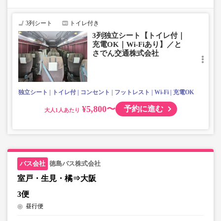
■当面の間、一部便にて知寄町～安芸営業所間の運行がござ
いません。
3列シート
トイレ付き
3列独立シート【トイレ付｜
充電OK｜Wi-Fiあり】／と
さでん交通株式会社
独立シート
トイレ付
コンセント
フットレスト
Wi-Fi
充電OK
¥5,800〜
予約に進む
大人
徳島バス株式会社
室戸・生見・橘⇒大阪
3便
昼行便