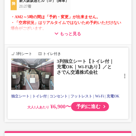
新大阪阪急ビル（1F） (降車）
21:27着
・AM2～5時の間は「予約・変更」が出来ません。
・「空席状況」はリアルタイムではないため予約いただけない
場合がございます。
もっと見る
■当面の間、一部便にて知寄町～安芸営業所間の運行がござ
いません。
3列シート
トイレ付き
3列独立シート【トイレ付｜
充電OK｜Wi-Fiあり】／と
さでん交通株式会社
独立シート
トイレ付
コンセント
フットレスト
Wi-Fi
充電OK
¥6,900〜
予約に進む
大人