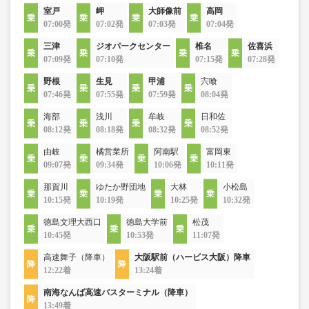
室戸
岬
大師像前
高岡
07:00発
07:02発
07:03発
07:04発
三津
ジオパークセンター
椎名
佐喜浜
07:09発
07:10発
07:15発
07:28発
野根
生見
甲浦
宍喰
07:46発
07:55発
07:59発
08:04発
海部
浅川
牟岐
日和佐
08:12発
08:18発
08:32発
08:52発
由岐
橘営業所
阿南駅
富岡東
09:07発
09:34発
10:06発
10:11発
那賀川
ゆたか野団地
大林
小松島
10:15発
10:19発
10:25発
10:32発
徳島文理大西口
徳島大学前
松茂
10:45発
10:53発
11:07発
高速舞子（降車）
大阪駅前（ハービス大阪）降車
12:22着
13:24着
南海なんば高速バスターミナル（降車）
13:49着