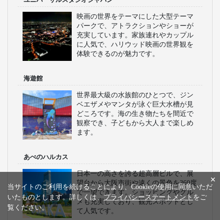
映画の世界をテーマにした大型テーマ
パークで、アトラクションやショーが
充実しています。家族連れやカップル
に人気で、ハリウッド映画の世界観を
体験できるのが魅力です。
海遊館
世界最大級の水族館のひとつで、ジン
ベエザメやマンタが泳ぐ巨大水槽が見
どころです。海の生き物たちを間近で
観察でき、子どもから大人まで楽しめ
ます。
あべのハルカス
日本一の高さを誇る超高層ビルで、展
×
望台から大阪市街や遠くの景色を360度
当サイトのご利用を続けることにより、Cookieの使用に同意いただ
で一望できます。ショッピングやグル
いたものとします。詳しくは、
プライバシーステートメント
をご
メも充実しており、観光スポットとし
覧ください。
て人気です。