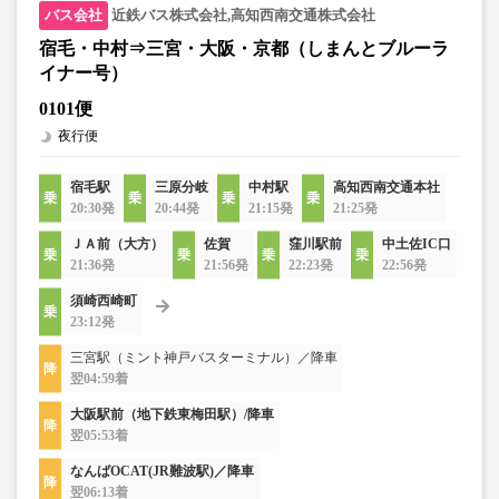
近鉄バス株式会社,高知西南交通株式会社
宿毛・中村⇒三宮・大阪・京都（しまんとブルーラ
イナー号）
0101便
夜行便
宿毛駅
三原分岐
中村駅
高知西南交通本社
20:30発
20:44発
21:15発
21:25発
ＪＡ前（大方）
佐賀
窪川駅前
中土佐IC口
21:36発
21:56発
22:23発
22:56発
須崎西崎町
23:12発
三宮駅（ミント神戸バスターミナル）／降車
翌04:59着
大阪駅前（地下鉄東梅田駅）/降車
翌05:53着
なんばOCAT(JR難波駅)／降車
翌06:13着