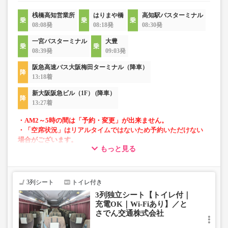
桟橋高知営業所
はりまや橋
高知駅バスターミナル
08:08発
08:18発
08:30発
一宮バスターミナル
大豊
08:39発
09:03発
阪急高速バス大阪梅田ターミナル（降車）
13:18着
新大阪阪急ビル（1F） (降車）
13:27着
・AM2～5時の間は「予約・変更」が出来ません。
・「空席状況」はリアルタイムではないため予約いただけない
場合がございます。
もっと見る
■当面の間、一部便にて知寄町～安芸営業所間の運行がござ
いません。
3列シート
トイレ付き
3列独立シート【トイレ付｜
充電OK｜Wi-Fiあり】／と
さでん交通株式会社