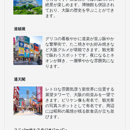
絶景が楽しめます。博物館も併設され
ており、大阪の歴史を学ぶことができ
ます。
道頓堀
グリコの看板やかに道楽が並ぶ賑やか
な繁華街で、たこ焼きやお好み焼きな
ど大阪グルメが堪能できます。観光客
で賑わうスポットです。夜になるとネ
オンが輝き、一層華やかな雰囲気にな
ります。
通天閣
レトロな雰囲気漂う新世界に位置する
展望タワーで、大阪の街並みを一望で
きます。ビリケン像も有名で、観光客
の写真スポットとして有名です。周辺
には昭和の風情が残る飲食店が立ち並
びます。
ユニバーサルスタジオジャパン