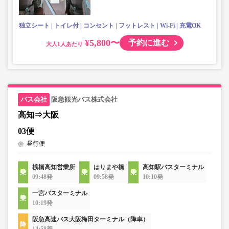
独立シート
トイレ付
コンセント
フットレスト
Wi-Fi
充電OK
¥5,800〜
予約に進む
大人
阪急観光バス株式会社
高知⇒大阪
03便
昼行便
桟橋高知営業所
はりまや橋
高知駅バスターミナル
09:48発
09:58発
10:10発
一宮バスターミナル
10:19発
阪急高速バス大阪梅田ターミナル（降車）