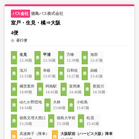
徳島バス株式会社
室戸・生見・橘⇒大阪
4便
昼行便
生見
甲浦
宍喰
海部
12:30発
12:34発
12:39発
12:47発
浅川
牟岐
日和佐
由岐
12:53発
13:07発
13:27発
13:42発
橘営業所
阿南駅
富岡東
那賀川
14:09発
14:41発
14:46発
14:50発
ゆたか野団地
大林
小松島
14:54発
15:00発
15:07発
徳島文理大西口
徳島大学前
松茂
15:20発
15:28発
15:42発
高速舞子（降車）
大阪駅前（ハービス大阪）降車