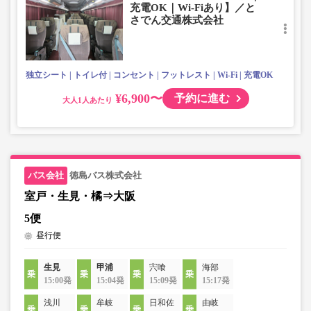
充電OK｜Wi-Fiあり】／と
さでん交通株式会社
独立シート
トイレ付
コンセント
フットレスト
Wi-Fi
充電OK
¥6,900〜
予約に進む
大人
徳島バス株式会社
室戸・生見・橘⇒大阪
5便
昼行便
生見
甲浦
宍喰
海部
15:00発
15:04発
15:09発
15:17発
浅川
牟岐
日和佐
由岐