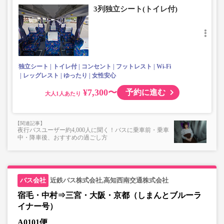
3列独立シート(トイレ付)
独立シート
トイレ付
コンセント
フットレスト
Wi-Fi
レッグレスト
ゆったり
女性安心
¥7,300〜
予約に進む
大人
夜行バスユーザー約4,000人に聞く！バスに乗車前・乗車
中・降車後、おすすめの過ごし方
近鉄バス株式会社,高知西南交通株式会社
宿毛・中村⇒三宮・大阪・京都（しまんとブルーラ
イナー号）
A0101便