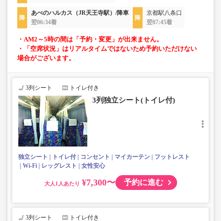
あべのハルカス（JR天王寺駅）/降車
京都駅八条口
翌06:34着
翌07:45着
・AM2～5時の間は「予約・変更」が出来ません。
・「空席状況」はリアルタイムではないため予約いただけない
場合がございます。
3列シート
トイレ付き
3列独立シート(トイレ付)
独立シート
トイレ付
コンセント
マイカーテン
フットレスト
Wi-Fi
レッグレスト
女性安心
¥7,300〜
予約に進む
大人
3列シート
トイレ付き