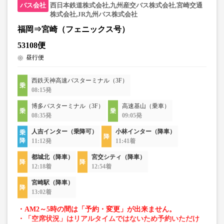
西日本鉄道株式会社,九州産交バス株式会社,宮崎交通
株式会社,JR九州バス株式会社
福岡⇒宮崎（フェニックス号）
53108便
昼行便
西鉄天神高速バスターミナル（3F）
08:15発
博多バスターミナル（3F）
高速基山（乗車）
08:35発
09:05発
人吉インター（乗降可）
小林インター（降車）
11:12発
11:41着
都城北（降車）
宮交シティ（降車）
12:18着
12:54着
宮崎駅（降車）
13:02着
・AM2～5時の間は「予約・変更」が出来ません。
・「空席状況」はリアルタイムではないため予約いただけ