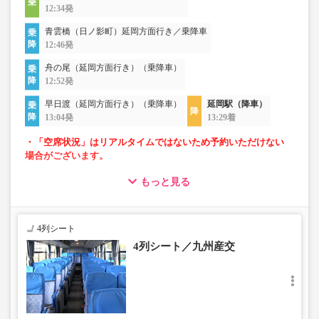
12:34発
青雲橋（日ノ影町）延岡方面行き／乗降車
12:46発
舟の尾（延岡方面行き）（乗降車）
12:52発
早日渡（延岡方面行き）（乗降車）
延岡駅（降車）
13:04発
13:29着
・「空席状況」はリアルタイムではないため予約いただけない
場合がございます。
もっと見る
・フリーWi-Fiが利用可能。※車両により異なります。
・車内は常時換気し、清掃・除菌を徹底。
4列シート
4列シート／九州産交