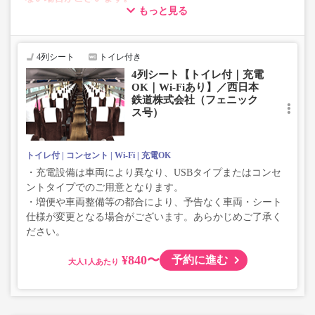
もっと見る
・車両は予告なく変更となる場合がございます。これに伴
い、座席やシート設備が変更となる場合がございますの
で、あらかじめご了承ください。
4列シート
トイレ付き
4列シート【トイレ付｜充電
OK｜Wi-Fiあり】／西日本
鉄道株式会社（フェニック
ス号）
トイレ付
コンセント
Wi-Fi
充電OK
・充電設備は車両により異なり、USBタイプまたはコンセ
ントタイプでのご用意となります。
・増便や車両整備等の都合により、予告なく車両・シート
仕様が変更となる場合がございます。あらかじめご了承く
ださい。
¥840〜
予約に進む
大人