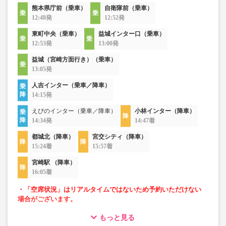
熊本県庁前（乗車）
自衛隊前（乗車）
12:48発
12:52発
東町中央（乗車）
益城インター口（乗車）
12:53発
13:00発
益城（宮崎方面行き）（乗車）
13:05発
人吉インター（乗車／降車）
14:15発
えびのインター（乗車／降車）
小林インター（降車）
14:34発
14:47着
都城北（降車）
宮交シティ（降車）
15:24着
15:57着
宮崎駅 （降車）
16:05着
・「空席状況」はリアルタイムではないため予約いただけない
場合がございます。
もっと見る
・車内トイレ完備で長旅でも安心。※車両により異なりま