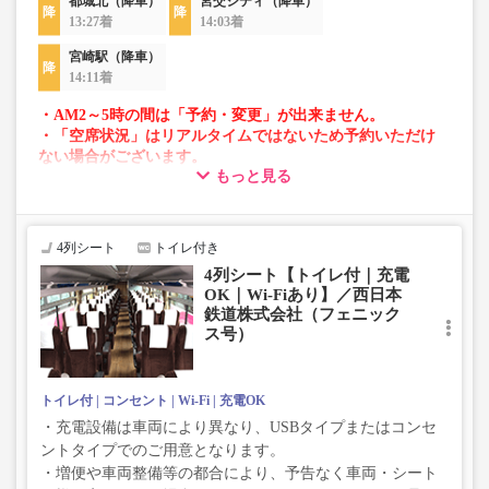
都城北（降車）
宮交シティ（降車）
13:27着
14:03着
宮崎駅（降車）
14:11着
・AM2～5時の間は「予約・変更」が出来ません。
・「空席状況」はリアルタイムではないため予約いただけ
ない場合がございます。
もっと見る
・車両は予告なく変更となる場合がございます。これに伴
い、座席やシート設備が変更となる場合がございますの
で、あらかじめご了承ください。
4列シート
トイレ付き
4列シート【トイレ付｜充電
OK｜Wi-Fiあり】／西日本
鉄道株式会社（フェニック
ス号）
トイレ付
コンセント
Wi-Fi
充電OK
・充電設備は車両により異なり、USBタイプまたはコンセ
ントタイプでのご用意となります。
・増便や車両整備等の都合により、予告なく車両・シート