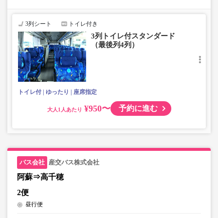
す。
・3列シートでゆったり快適なバス旅を。（最後尾は4列）
・車内は常時換気し、清掃・除菌を徹底。
3列シート
トイレ付き
3列トイレ付スタンダード
（最後列4列）
トイレ付
ゆったり
座席指定
¥950〜
予約に進む
大人
産交バス株式会社
阿蘇⇒高千穂
2便
昼行便