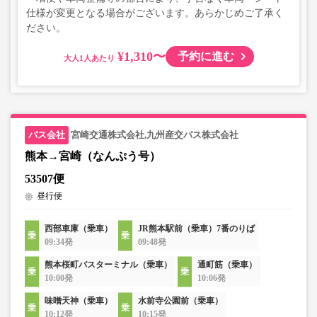
仕様が変更となる場合がございます。あらかじめご了承く
ださい。
¥1,310〜
予約に進む
大人
宮崎交通株式会社,九州産交バス株式会社
熊本→宮崎（なんぷう号）
53507便
昼行便
西部車庫（乗車）
JR熊本駅前（乗車）7番のりば
09:34発
09:48発
熊本桜町バスターミナル（乗車）
通町筋（乗車）
10:00発
10:06発
味噌天神（乗車）
水前寺公園前（乗車）
10:12発
10:15発