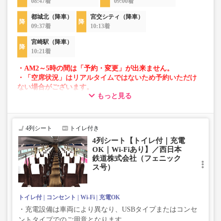
08:47着
09:00着
都城北（降車）
宮交シティ（降車）
09:37着
10:13着
宮崎駅（降車）
10:21着
・AM2～5時の間は「予約・変更」が出来ません。
・「空席状況」はリアルタイムではないため予約いただけ
ない場合がございます。
もっと見る
・車両は予告なく変更となる場合がございます。これに伴
い、座席やシート設備が変更となる場合がございますの
で、あらかじめご了承ください。
4列シート
トイレ付き
4列シート【トイレ付｜充電
OK｜Wi-Fiあり】／西日本
鉄道株式会社（フェニック
ス号）
トイレ付
コンセント
Wi-Fi
充電OK
・充電設備は車両により異なり、USBタイプまたはコンセ
ントタイプでのご用意となります。