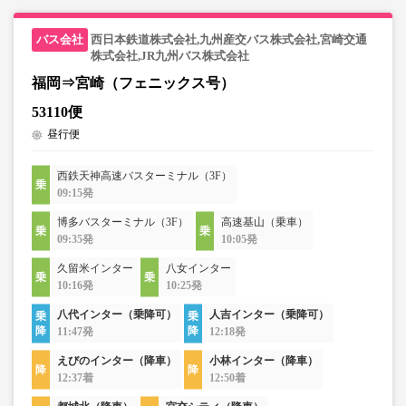
西日本鉄道株式会社,九州産交バス株式会社,宮崎交通
株式会社,JR九州バス株式会社
福岡⇒宮崎（フェニックス号）
53110便
昼行便
西鉄天神高速バスターミナル（3F）
09:15発
博多バスターミナル（3F）
高速基山（乗車）
09:35発
10:05発
久留米インター
八女インター
10:16発
10:25発
八代インター（乗降可）
人吉インター（乗降可）
11:47発
12:18発
えびのインター（降車）
小林インター（降車）
12:37着
12:50着