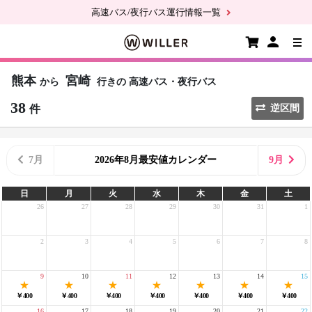
高速バス/夜行バス運行情報一覧
熊本
宮崎
から
行きの
高速バス・夜行バス
38
件
逆区間
7月
2026年8月最安値カレンダー
9月
日
月
火
水
木
金
土
26
27
28
29
30
31
1
2
3
4
5
6
7
8
9
10
11
12
13
14
15
￥400
￥400
￥400
￥400
￥400
￥400
￥400
16
17
18
19
20
21
22