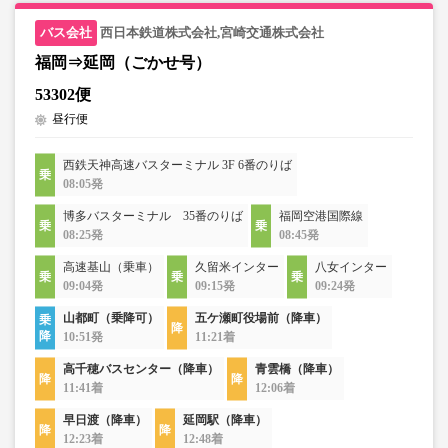
西日本鉄道株式会社,宮崎交通株式会社
福岡⇒延岡（ごかせ号）
53302便
昼行便
西鉄天神高速バスターミナル 3F 6番のりば
08:05発
博多バスターミナル 35番のりば
福岡空港国際線
08:25発
08:45発
高速基山（乗車）
久留米インター
八女インター
09:04発
09:15発
09:24発
山都町（乗降可）
五ケ瀬町役場前（降車）
10:51発
11:21着
高千穂バスセンター（降車）
青雲橋（降車）
11:41着
12:06着
早日渡（降車）
延岡駅（降車）
12:23着
12:48着