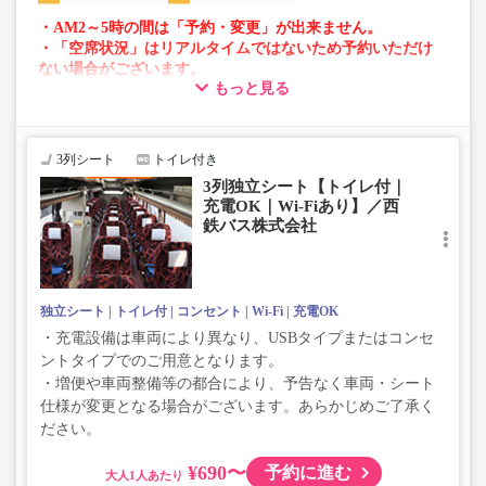
・AM2～5時の間は「予約・変更」が出来ません。
・「空席状況」はリアルタイムではないため予約いただけ
ない場合がございます。
もっと見る
・車両は予告なく変更となる場合がございます。これに伴
い、座席やシート設備が変更となる場合がございますの
で、あらかじめご了承ください。
3列シート
トイレ付き
3列独立シート【トイレ付｜
充電OK｜Wi-Fiあり】／西
鉄バス株式会社
独立シート
トイレ付
コンセント
Wi-Fi
充電OK
・充電設備は車両により異なり、USBタイプまたはコンセ
ントタイプでのご用意となります。
・増便や車両整備等の都合により、予告なく車両・シート
仕様が変更となる場合がございます。あらかじめご了承く
ださい。
¥690〜
予約に進む
大人