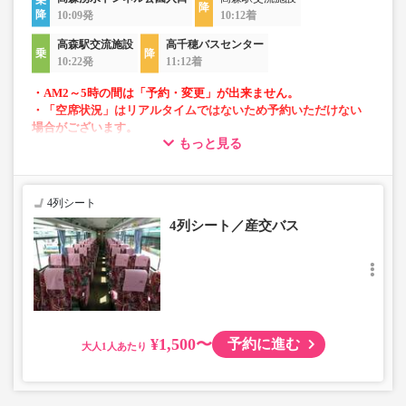
10:09発
10:12着
高森駅交流施設
高千穂バスセンター
10:22発
11:12着
・AM2～5時の間は「予約・変更」が出来ません。
・「空席状況」はリアルタイムではないため予約いただけない
場合がございます。
もっと見る
・車内を常時換気、車内を清掃、除菌
・フリーWi-Fi対応車両
4列シート
4列シート／産交バス
¥1,500〜
予約に進む
大人