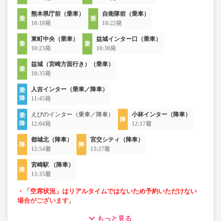
熊本県庁前（乗車）
自衛隊前（乗車）
10:18発
10:22発
東町中央（乗車）
益城インター口（乗車）
10:23発
10:30発
益城（宮崎方面行き）（乗車）
10:35発
人吉インター（乗車／降車）
11:45発
えびのインター（乗車／降車）
小林インター（降車）
12:04発
12:17着
都城北（降車）
宮交シティ（降車）
12:54着
13:27着
宮崎駅 （降車）
13:35着
・「空席状況」はリアルタイムではないため予約いただけない
場合がございます。
もっと見る
・車内トイレ完備で長旅でも安心。※車両により異なりま