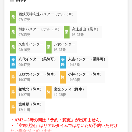
昼行便
西鉄天神高速バスターミナル（3F）
07:17発
博多バスターミナル（3F）
高速基山（乗車）
07:35発
08:05発
久留米インター
八女インター
08:16発
08:25発
八代インター（乗降可）
人吉インター（乗降可）
09:47発
10:18発
えびのインター（降車）
小林インター（降車）
10:37着
10:50着
都城北（降車）
宮交シティ（降車）
11:27着
12:03着
宮崎駅（降車）
12:11着
・AM2～5時の間は「予約・変更」が出来ません。
・「空席状況」はリアルタイムではないため予約いただけ
ない場合がございます。