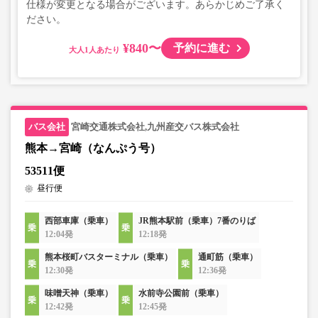
仕様が変更となる場合がございます。あらかじめご了承く
ださい。
¥840〜
予約に進む
大人
宮崎交通株式会社,九州産交バス株式会社
熊本→宮崎（なんぷう号）
53511便
昼行便
西部車庫（乗車）
JR熊本駅前（乗車）7番のりば
12:04発
12:18発
熊本桜町バスターミナル（乗車）
通町筋（乗車）
12:30発
12:36発
味噌天神（乗車）
水前寺公園前（乗車）
12:42発
12:45発