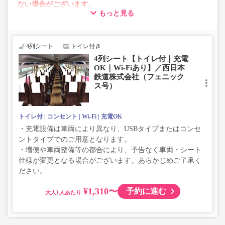
ない場合がございます。
もっと見る
・車両は予告なく変更となる場合がございます。これに伴
い、座席やシート設備が変更となる場合がございますの
で、あらかじめご了承ください。
4列シート
トイレ付き
4列シート【トイレ付｜充電
OK｜Wi-Fiあり】／西日本
鉄道株式会社（フェニック
ス号）
トイレ付
コンセント
Wi-Fi
充電OK
・充電設備は車両により異なり、USBタイプまたはコンセ
ントタイプでのご用意となります。
・増便や車両整備等の都合により、予告なく車両・シート
仕様が変更となる場合がございます。あらかじめご了承く
ださい。
¥1,310〜
予約に進む
大人