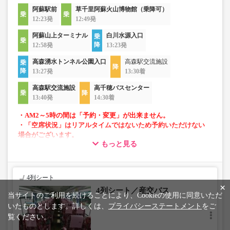
阿蘇駅前
草千里阿蘇火山博物館（乗降可）
12:23発
12:49発
阿蘇山上ターミナル
白川水源入口
12:58発
13:23発
高森湧水トンネル公園入口
高森駅交流施設
13:27発
13:30着
高森駅交流施設
高千穂バスセンター
13:40発
14:30着
・AM2～5時の間は「予約・変更」が出来ません。
・「空席状況」はリアルタイムではないため予約いただけない
場合がございます。
もっと見る
・車内を常時換気、車内を清掃、除菌
・フリーWi-Fi対応車両
4列シート
×
4列シート／産交バス
当サイトのご利用を続けることにより、Cookieの使用に同意いただ
いたものとします。詳しくは、
プライバシーステートメント
をご
覧ください。