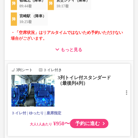
都城北（降車）
宮交シティ（降車）
09:44着
10:17着
宮崎駅 （降車）
10:25着
・「空席状況」はリアルタイムではないため予約いただけない
場合がございます。
もっと見る
・車内トイレ完備で長旅でも安心。※車両により異なりま
す。
・3列シートでゆったり快適なバス旅を。（最後尾は4列）
・車内は常時換気し、清掃・除菌を徹底。
3列シート
トイレ付き
3列トイレ付スタンダード
（最後列4列）
トイレ付
ゆったり
座席指定
¥950〜
予約に進む
大人