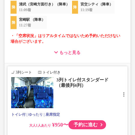
清武（宮崎方面行き）（降車）
宮交シティ（降車）
11:09着
11:19着
宮崎駅 （降車）
11:27着
・「空席状況」はリアルタイムではないため予約いただけない
場合がございます。
もっと見る
・車内トイレ完備で長旅でも安心。※車両により異なりま
す。
・3列シートでゆったり快適なバス旅を。（最後尾は4列）
・車内は常時換気し、清掃・除菌を徹底。
3列シート
トイレ付き
3列トイレ付スタンダード
（最後列4列）
トイレ付
ゆったり
座席指定
¥950〜
予約に進む
大人