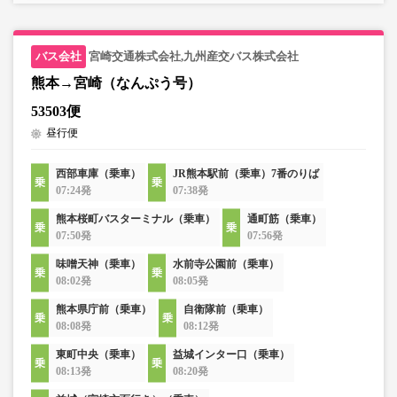
宮崎交通株式会社,九州産交バス株式会社
熊本→宮崎（なんぷう号）
53503便
昼行便
西部車庫（乗車）
JR熊本駅前（乗車）7番のりば
07:24発
07:38発
熊本桜町バスターミナル（乗車）
通町筋（乗車）
07:50発
07:56発
味噌天神（乗車）
水前寺公園前（乗車）
08:02発
08:05発
熊本県庁前（乗車）
自衛隊前（乗車）
08:08発
08:12発
東町中央（乗車）
益城インター口（乗車）
08:13発
08:20発