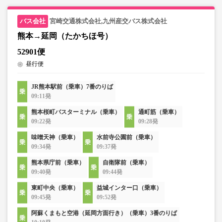
宮崎交通株式会社,九州産交バス株式会社
熊本→延岡（たかちほ号）
52901便
昼行便
JR熊本駅前（乗車）7番のりば
09:11発
熊本桜町バスターミナル（乗車）
通町筋（乗車）
09:22発
09:28発
味噌天神（乗車）
水前寺公園前（乗車）
09:34発
09:37発
熊本県庁前（乗車）
自衛隊前（乗車）
09:40発
09:44発
東町中央（乗車）
益城インター口（乗車）
09:45発
09:52発
阿蘇くまもと空港（延岡方面行き）（乗車）3番のりば