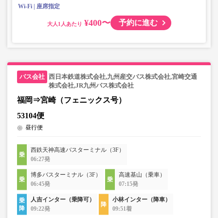
Wi-Fi
座席指定
¥400〜
予約に進む
大人
西日本鉄道株式会社,九州産交バス株式会社,宮崎交通
株式会社,JR九州バス株式会社
福岡⇒宮崎（フェニックス号）
53104便
昼行便
西鉄天神高速バスターミナル（3F）
06:27発
博多バスターミナル（3F）
高速基山（乗車）
06:45発
07:15発
人吉インター（乗降可）
小林インター（降車）
09:22発
09:51着