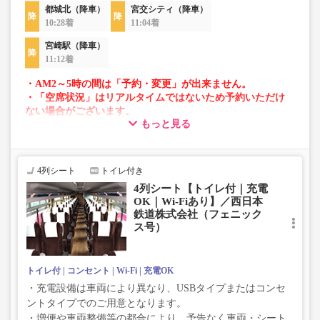
都城北（降車）
宮交シティ（降車）
10:28着
11:04着
宮崎駅（降車）
11:12着
・AM2～5時の間は「予約・変更」が出来ません。
・「空席状況」はリアルタイムではないため予約いただけ
ない場合がございます。
もっと見る
・車両は予告なく変更となる場合がございます。これに伴
い、座席やシート設備が変更となる場合がございますの
で、あらかじめご了承ください。
4列シート
トイレ付き
4列シート【トイレ付｜充電
OK｜Wi-Fiあり】／西日本
鉄道株式会社（フェニック
ス号）
トイレ付
コンセント
Wi-Fi
充電OK
・充電設備は車両により異なり、USBタイプまたはコンセ
ントタイプでのご用意となります。
・増便や車両整備等の都合により、予告なく車両・シート