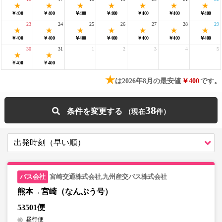
￥400
￥400
￥400
￥400
￥400
￥400
￥400
23
24
25
26
27
28
29
￥400
￥400
￥400
￥400
￥400
￥400
￥400
30
31
1
2
3
4
5
￥400
￥400
★
は2026年8月の最安値
￥400
です。
38
条件を変更する
宮崎交通株式会社,九州産交バス株式会社
熊本→宮崎（なんぷう号）
53501便
昼行便