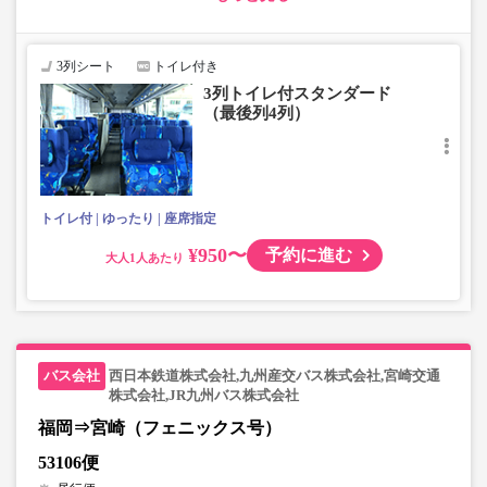
す。
・3列シートでゆったり快適なバス旅を。（最後尾は4列）
・車内は常時換気し、清掃・除菌を徹底。
3列シート
トイレ付き
3列トイレ付スタンダード
（最後列4列）
トイレ付
ゆったり
座席指定
¥950〜
予約に進む
大人
西日本鉄道株式会社,九州産交バス株式会社,宮崎交通
株式会社,JR九州バス株式会社
福岡⇒宮崎（フェニックス号）
53106便