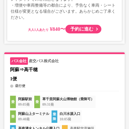
・増便や車両整備等の都合により、予告なく車両・シート
仕様が変更となる場合がございます。あらかじめご了承く
ださい。
¥840〜
予約に進む
大人
産交バス株式会社
阿蘇⇒高千穂
1便
昼行便
阿蘇駅前
草千里阿蘇火山博物館（乗降可）
09:05発
09:31発
阿蘇山上ターミナル
白川水源入口
09:40発
10:05発
高森湧水トンネル公園入口
高森駅交流施設