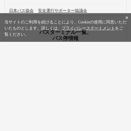
日本バス協会
安全運行サポーター協議会
×
当サイトのご利用を続けることにより、Cookieの使用に同意いただ
いたものとします。詳しくは、
プライバシーステートメント
をご
バスターミナル一覧、
覧ください。
バス停情報
京都
京都駅八条口
京都から愛媛行きの格安高速バス、夜行・深夜バスの予約
なら WILLER TRAVEL
WILLER TRAVELでは全国の夜行バス・深夜バスだけでなく、昼
行バスもご用意しています。
格安・最安値料金でのご移動は高速バスがおすすめです。お得で
快適なプランをお探しください。当日予約は出発10分前までWEB
にて受け付けています。