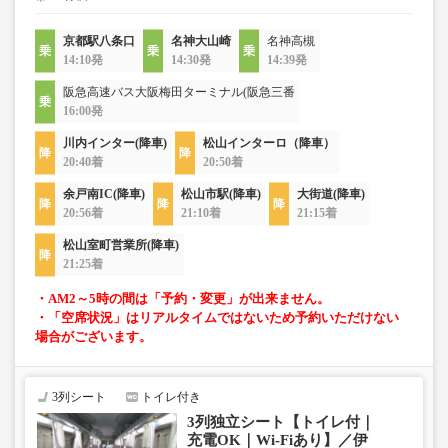
京都駅八条口
名神大山崎
名神高槻
14:10発
14:30発
14:39発
阪急高速バス大阪梅田ターミナル(阪急三番
16:00発
川内インター(降車)
松山インターロ（降車）
20:40着
20:50着
余戸南IC(降車)
松山市駅(降車)
大街道(降車)
20:56着
21:10着
21:15着
松山室町営業所(降車)
21:25着
・AM2～5時の間は「予約・変更」が出来ません。
・「空席状況」はリアルタイムではないため予約いただけない
場合がございます。
3列シート
トイレ付き
3列独立シート【トイレ付｜
充電OK｜Wi-Fiあり】／伊