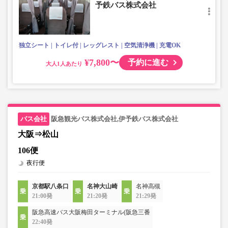
予鉄バス株式会社
独立シート
トイレ付
レッグレスト
空気清浄機
充電OK
¥7,800〜
予約に進む
大人
阪急観光バス株式会社,伊予鉄バス株式会社
大阪⇒松山
106便
夜行便
京都駅八条口
名神大山崎
名神高槻
21:00発
21:20発
21:29発
阪急高速バス大阪梅田ターミナル(阪急三番
22:40発