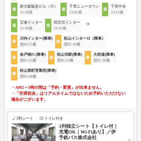
新大阪阪急ビル（1F）
千里ニュータウン
千里中央
22:50発
23:01発
23:11発
宝塚インター
西宮北インター
23:30発
23:41発
川内インター(降車)
松山インターロ（降車）
翌04:55着
翌05:10着
余戸南IC(降車)
松山市駅(降車)
大街道(降車)
翌05:15着
翌05:25着
翌05:30着
松山室町営業所(降車)
翌05:40着
・AM2～5時の間は「予約・変更」が出来ません。
・「空席状況」はリアルタイムではないため予約いただけない
場合がございます。
3列シート
トイレ付き
3列独立シート【トイレ付｜
充電OK｜Wi-Fiあり】／伊
予鉄バス株式会社