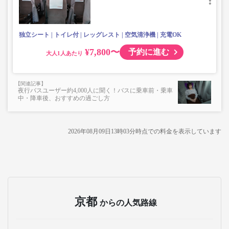
独立シート
トイレ付
レッグレスト
空気清浄機
充電OK
¥7,800〜
予約に進む
大人
夜行バスユーザー約4,000人に聞く！バスに乗車前・乗車
中・降車後、おすすめの過ごし方
2026年08月09日13時03分
時点での料金を表示しています
京都
からの人気路線