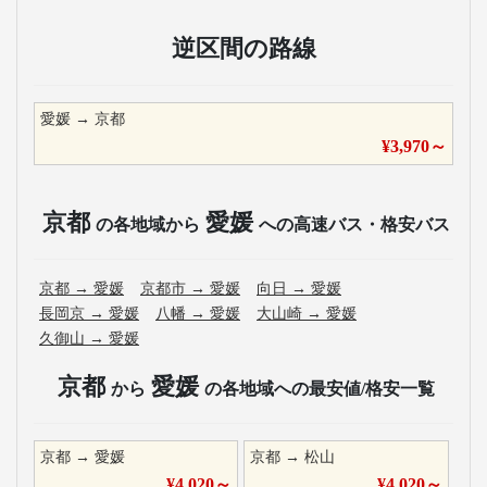
逆区間の路線
愛媛
→
京都
¥
3,970
～
京都
愛媛
の各地域から
への高速バス・格安バス
京都
→
愛媛
京都市
→
愛媛
向日
→
愛媛
長岡京
→
愛媛
八幡
→
愛媛
大山崎
→
愛媛
久御山
→
愛媛
京都
愛媛
から
の各地域への最安値/格安一覧
京都
→
愛媛
京都
→
松山
¥
4,020
～
¥
4,020
～