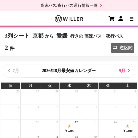
高速バス/夜行バス運行情報一覧
3列シート
京都
愛媛
から
行きの
高速バス・夜行バス
2
件
逆区間
7月
2026年8月最安値カレンダー
9月
日
月
火
水
木
金
土
26
27
28
29
30
31
1
2
3
4
5
6
7
8
9
10
11
12
13
14
15
￥7,800
￥7,800
16
17
18
19
20
21
22