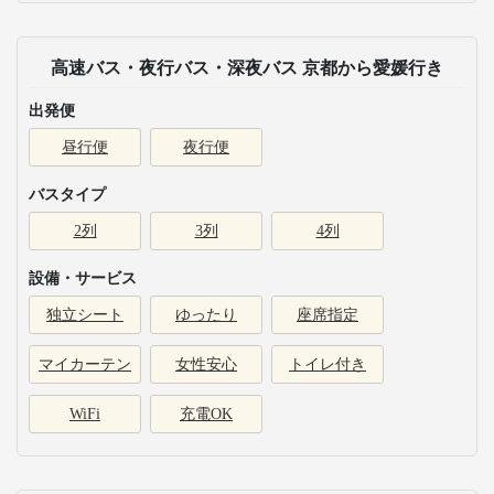
高速バス・夜行バス・深夜バス 京都から愛媛行き
出発便
昼行便
夜行便
バスタイプ
2列
3列
4列
設備・サービス
独立シート
ゆったり
座席指定
マイカーテン
女性安心
トイレ付き
WiFi
充電OK