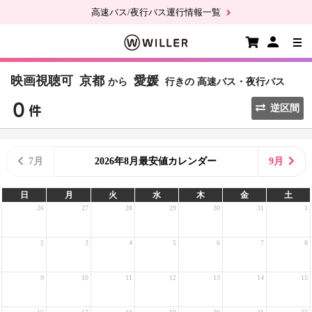
高速バス/夜行バス運行情報一覧
映画視聴可
京都
愛媛
から
行きの
高速バス・夜行バス
逆区間
7月
2026年8月最安値カレンダー
9月
日
月
火
水
木
金
土
26
27
28
29
30
31
1
2
3
4
5
6
7
8
9
10
11
12
13
14
15