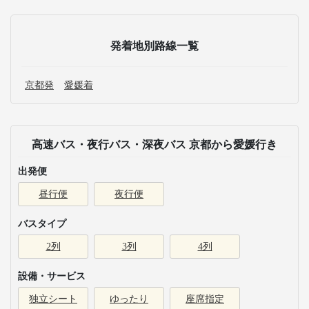
発着地別路線一覧
京都発
愛媛着
高速バス・夜行バス・深夜バス 京都から愛媛行き
出発便
昼行便
夜行便
バスタイプ
2列
3列
4列
設備・サービス
独立シート
ゆったり
座席指定