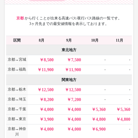
京都
から
行くことが出来る高速バス/夜行バス路線の一覧です。
3ヶ月先までの最安値情報を表示しております。
区間
8月
9月
10月
11月
東北地方
京都→宮城
-
-
8,500
7,500
京都→福島
-
-
11,900
11,900
関東地方
京都→栃木
-
-
12,500
12,500
京都→埼玉
-
-
8,200
7,200
京都→千葉
4,000
4,000
5,360
5,360
京都→東京
3,900
4,000
4,800
4,800
京都→神奈
-
4,000
4,000
6,900
川