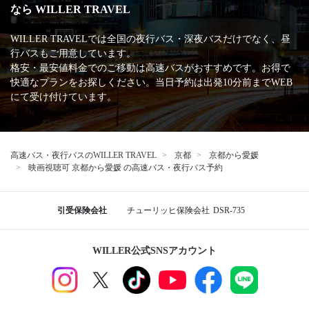
なら WILLER TRAVEL
WILLER TRAVELでは全国の夜行バス・深夜バスだけでなく、昼
行バスもご用意しています。
格安・最安値料金でのご移動は高速バスがおすすめです。お得で
快適なプランをお探しください。当日予約は出発10分前までWEB
にて受け付けています。
高速バス・夜行バスのWILLER TRAVEL
京都
京都から愛媛
映画視聴可 京都から愛媛 の高速バス・夜行バス予約
引受保険会社
チューリッヒ保険会社
DSR-735
WILLER公式SNSアカウント