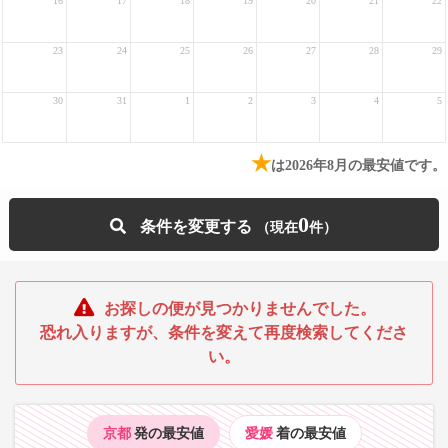
16
17
18
19
20
21
22
23
24
25
26
27
28
29
30
31
1
2
3
4
5
★
は2026年8月の最安値です。
0
条件を変更する
お探しの便が見つかりませんでした。
恐れ入りますが、条件を変えて再度検索してくださ
い。
京都
発の最安値
愛媛
着の最安値