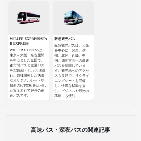
WILLER EXPRESS/STA
阪急観光バス
R EXPRESS
阪急観光バスは、大阪
WILLER EXPRESSは、
を中心に、関東、信
東京～大阪、名古屋間
州、北陸、近畿、中
を中心とした全国で、
国、四国方面への高速
都市間バスと空港バス
バスを展開していま
を22路線・1日200便運
す。観光地へのアクセ
行。自社開発した快適
スも良好で、リクライ
なオリジナルシートや
ニングシートを完備
最新のIoT技術を活用し
し、快適な移動を提
た安全運行で好評の高
供。ビジネスや観光の
速バスです。
移動にも便利。
高速バス・深夜バスの関連記事