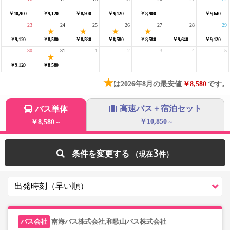
￥10,900
￥9,120
￥8,900
￥9,120
￥8,900
￥9,640
23
24
25
26
27
28
29
￥9,120
￥8,580
￥8,580
￥8,580
￥8,580
￥9,640
￥9,120
30
31
1
2
3
4
5
￥9,120
￥8,580
★
は2026年8月の最安値
￥8,580
です。
高速バス＋宿泊セット
バス単体
￥10,850
￥8,580
～
～
3
条件を変更する
南海バス株式会社,和歌山バス株式会社