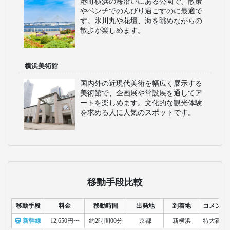
港町横浜の海沿いにある公園で、散策
やベンチでのんびり過ごすのに最適で
す。氷川丸や花壇、海を眺めながらの
散歩が楽しめます。
横浜美術館
国内外の近現代美術を幅広く展示する
美術館で、企画展や常設展を通してア
ートを楽しめます。文化的な観光体験
を求める人に人気のスポットです。
移動手段比較
移動手段
料金
移動時間
出発地
到着地
コメント
新幹線
12,650円〜
約2時間00分
京都
新横浜
特大荷物