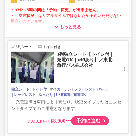
・AM2～5時の間は「予約・変更」が出来ません。
・「空席状況」はリアルタイムではないため予約いただけない
場合がございます。
もっと見る
・車両は予告なく変更となる場合がございます。これに伴い、
座席やシート設備が変更となる場合がございますので、あらか
じめご了承ください。
3列シート
トイレ付き
3列独立シート【トイレ付｜
充電OK｜wifiあり】／東北
急行バス株式会社
独立シート
トイレ付
マイカーテン
フットレスト
Wi-Fi
レッグレスト
ゆったり
USB充電
充電OK
・充電設備は車両により異なり、USBタイプまたはコンセ
ントタイプでのご用意となります。
¥8,900〜
予約に進む
大人