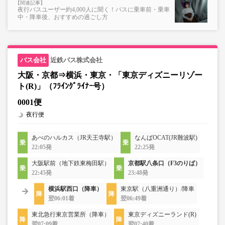
夜行バスユーザー約4,000人に聞く！バスに乗車前・乗車
中・降車後、おすすめの過ごし方
近鉄バス株式会社
大阪・京都⇒横浜・東京・「東京ディズニーリゾー
ト(R)」（ﾌﾗｲﾝｸﾞﾗｲﾅｰ号）
0001便
夜行便
あべのハルカス（JR天王寺駅）
なんばOCAT(JR難波駅)
22:05発
22:25発
大阪駅前（地下鉄東梅田駅）
京都駅八条口（F3のりば）
22:45発
23:48発
横浜駅西口（降車）
東京駅（八重洲通り）/降車
翌06:01着
翌06:49着
東北急行東京営業所（降車）
東京ディズニーランド(R)
翌07:09着
翌07:40着