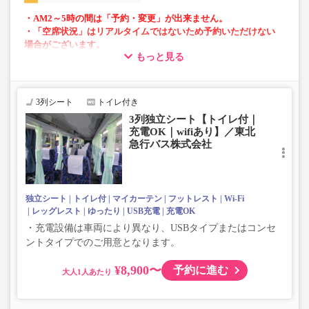
・AM2～5時の間は「予約・変更」が出来ません。
・「空席状況」はリアルタイムではないため予約いただけない
場合がございます。
もっと見る
・車両は予告なく変更となる場合がございます。これに伴い、
座席やシート設備が変更となる場合がございますので、あらか
じめご了承ください。
3列シート
トイレ付き
・増便は日によって運行会社が異なる可能性がございま
3列独立シート【トイレ付｜
す。
充電OK｜wifiあり】／東北
・ご予約の出発日・便の運行会社につきましては出発日間
急行バス株式会社
際で決定しますので、カスタマーセンターまでお問い合わ
せをお願いいたします。
独立シート
トイレ付
マイカーテン
フットレスト
Wi-Fi
レッグレスト
ゆったり
USB充電
充電OK
・充電設備は車両により異なり、USBタイプまたはコンセ
ントタイプでのご用意となります。
¥8,900〜
予約に進む
大人