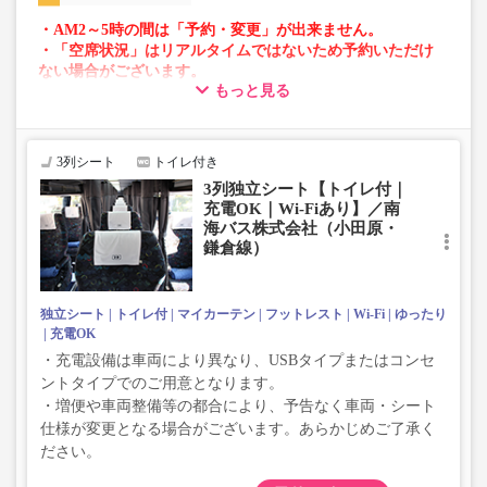
・AM2～5時の間は「予約・変更」が出来ません。
・「空席状況」はリアルタイムではないため予約いただけ
ない場合がございます。
もっと見る
・車両は予告なく変更となる場合がございます。これに伴
い、座席やシート設備が変更となる場合がございますの
で、あらかじめご了承ください。
3列シート
トイレ付き
3列独立シート【トイレ付｜
充電OK｜Wi-Fiあり】／南
海バス株式会社（小田原・
鎌倉線）
独立シート
トイレ付
マイカーテン
フットレスト
Wi-Fi
ゆったり
充電OK
・充電設備は車両により異なり、USBタイプまたはコンセ
ントタイプでのご用意となります。
・増便や車両整備等の都合により、予告なく車両・シート
仕様が変更となる場合がございます。あらかじめご了承く
ださい。