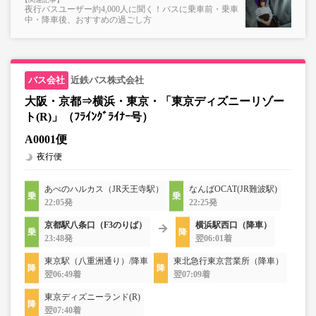
夜行バスユーザー約4,000人に聞く！バスに乗車前・乗車
中・降車後、おすすめの過ごし方
近鉄バス株式会社
大阪・京都⇒横浜・東京・「東京ディズニーリゾー
ト(R)」（ﾌﾗｲﾝｸﾞﾗｲﾅｰ号）
A0001便
夜行便
あべのハルカス（JR天王寺駅）
なんばOCAT(JR難波駅)
22:05発
22:25発
京都駅八条口（F3のりば）
横浜駅西口（降車）
23:48発
翌06:01着
東京駅（八重洲通り）/降車
東北急行東京営業所（降車）
翌06:49着
翌07:09着
東京ディズニーランド(R)
翌07:40着