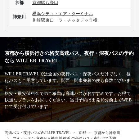
京都
京都駅八条口
横浜シティ・エア・ターミナル
神奈川
川崎駅東口 ラ・チッタデッラ横
京都から横浜行きの格安高速バス、夜行・深夜バスの予約
なら WILLER TRAVEL
WILLER TRAVELでは全国の夜行バス・深夜バスだけでなく、昼
行バスもご用意しています。関西・関東発着の便も多数ございま
す。
格安・最安値料金でのご移動は高速バスがおすすめです。お得で
快適なプランをお探しください。当日予約は出発10分前までWEB
にて受け付けています。
高速バス・夜行バスのWILLER TRAVEL
京都
京都から神奈川
マイカーテン 京都から神奈川 横浜 の高速バス・夜行バス予約