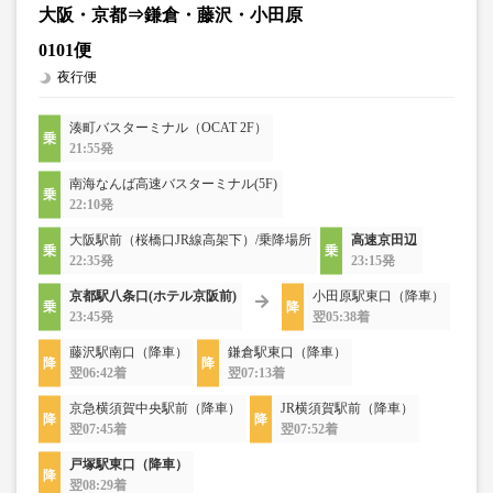
大阪・京都⇒鎌倉・藤沢・小田原
0101便
夜行便
湊町バスターミナル（OCAT 2F）
21:55発
南海なんば高速バスターミナル(5F)
22:10発
大阪駅前（桜橋口JR線高架下）/乗降場所
高速京田辺
22:35発
23:15発
京都駅八条口(ホテル京阪前)
小田原駅東口（降車）
23:45発
翌05:38着
藤沢駅南口（降車）
鎌倉駅東口（降車）
翌06:42着
翌07:13着
京急横須賀中央駅前（降車）
JR横須賀駅前（降車）
翌07:45着
翌07:52着
戸塚駅東口（降車）
翌08:29着