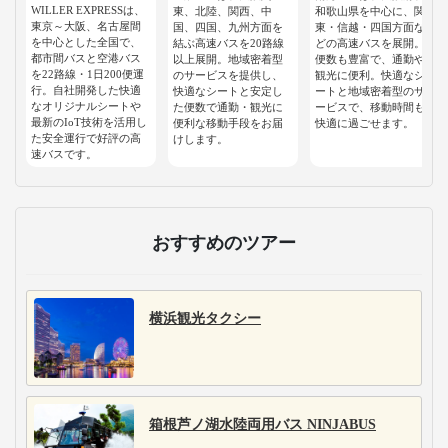
WILLER EXPRESSは、
東、北陸、関西、中
和歌山県を中心に、関
東京～大阪、名古屋間
国、四国、九州方面を
東・信越・四国方面な
を中心とした全国で、
結ぶ高速バスを20路線
どの高速バスを展開。
都市間バスと空港バス
以上展開。地域密着型
便数も豊富で、通勤や
を22路線・1日200便運
のサービスを提供し、
観光に便利。快適なシ
行。自社開発した快適
快適なシートと安定し
ートと地域密着型のサ
なオリジナルシートや
た便数で通勤・観光に
ービスで、移動時間も
最新のIoT技術を活用し
便利な移動手段をお届
快適に過ごせます。
た安全運行で好評の高
けします。
速バスです。
おすすめのツアー
横浜観光タクシー
箱根芦ノ湖水陸両用バス NINJABUS