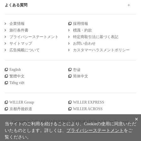
よくある質問
企業情報
採用情報
旅行条件書
標識・約款
プライバシーステートメント
特定商取引法に基づく表記
サイトマップ
お問い合わせ
広告掲載について
カスタマーハラスメントポリシー
English
한글
繁體中文
简体中文
Tiếng việt
WILLER Group
WILLER EXPRESS
京都丹後鉄道
WILLER ACROSS
×
Copyright © WILLER MARKETING CORPORATION All Rights Reserved.
当サイトのご利用を続けることにより、Cookieの使用に同意いただ
いたものとします。詳しくは、
プライバシーステートメント
をご
覧ください。