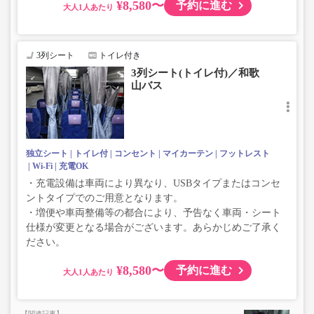
¥8,580〜
予約に進む
大人
3列シート
トイレ付き
3列シート(トイレ付)／和歌
山バス
独立シート
トイレ付
コンセント
マイカーテン
フットレスト
Wi-Fi
充電OK
・充電設備は車両により異なり、USBタイプまたはコンセ
ントタイプでのご用意となります。
・増便や車両整備等の都合により、予告なく車両・シート
仕様が変更となる場合がございます。あらかじめご了承く
ださい。
¥8,580〜
予約に進む
大人