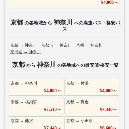
¥
4,000
～
京都
神奈川
の各地域から
への高速バス・格安バ
ス
京都
→
神奈川
京都市
→
神奈川
八幡
→
神奈川
京田辺
→
神奈川
京都
神奈川
から
の各地域への最安値/格安一覧
京都
→
神奈川
京都
→
横浜
¥
4,000
～
¥
4,000
～
京都
→
横須賀
京都
→
鎌倉
¥
7,510
～
¥
7,440
～
京都
→
藤沢
京都
→
小田原
¥
7,440
～
¥
6,600
～