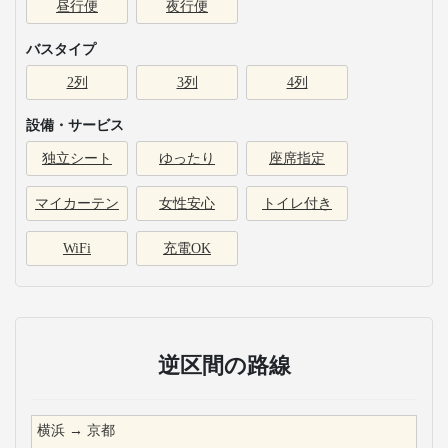
昼行便
夜行便
バスタイプ
2列
3列
4列
設備・サービス
独立シート
ゆったり
座席指定
マイカーテン
女性安心
トイレ付き
WiFi
充電OK
逆区間の路線
横浜
→
京都