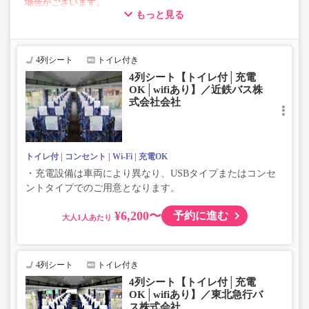
場合がございます。
もっと見る
・車両は予告なく変更となる場合がございます。これに伴い、
座席やシート設備が変更となる場合がございますので、あらか
じめご了承ください。
4列シート
トイレ付き
・増便は日によって運行会社が異なる可能性がございま
4列シート【トイレ付│充電
す。
OK│wifiあり】／近鉄バス株
・ご予約の出発日・便の運行会社につきましては出発日間
式会社会社
際で決定しますので、カスタマーセンターまでお問い合わ
せをお願いいたします。
トイレ付
コンセント
Wi-Fi
充電OK
・充電設備は車両により異なり、USBタイプまたはコンセ
ントタイプでのご用意となります。
¥6,200〜
予約に進む
大人
4列シート
トイレ付き
4列シート【トイレ付│充電
OK│wifiあり】／東北急行バ
ス株式会社