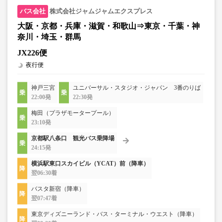
株式会社ジャムジャムエクスプレス
大阪・京都・兵庫・滋賀・和歌山⇒東京・千葉・神
奈川・埼玉・群馬
JX226便
夜行便
神戸三宮
ユニバーサル・スタジオ・ジャパン 3番のりば
22:00発
22:30発
梅田（プラザモータープール）
23:10発
京都駅八条口 観光バス乗降場
24:15発
横浜駅東口スカイビル（YCAT）前（降車）
翌06:30着
バスタ新宿（降車）
翌07:47着
東京ディズニーランド・バス・ターミナル・ウエスト（降車）