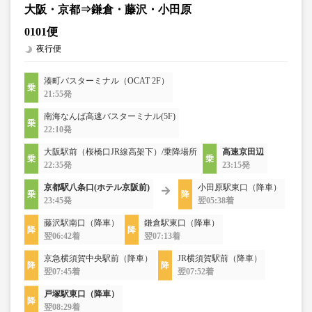
大阪・京都⇒鎌倉・藤沢・小田原
0101便
夜行便
湊町バスターミナル（OCAT 2F）
21:55発
南海なんば高速バスターミナル(5F)
22:10発
大阪駅前（桜橋口JR線高架下）/乗降場所
高速京田辺
22:35発
23:15発
京都駅八条口(ホテル京阪前)
小田原駅東口（降車）
23:45発
翌05:38着
藤沢駅南口（降車）
鎌倉駅東口（降車）
翌06:42着
翌07:13着
京急横須賀中央駅前（降車）
JR横須賀駅前（降車）
翌07:45着
翌07:52着
戸塚駅東口（降車）
翌08:29着