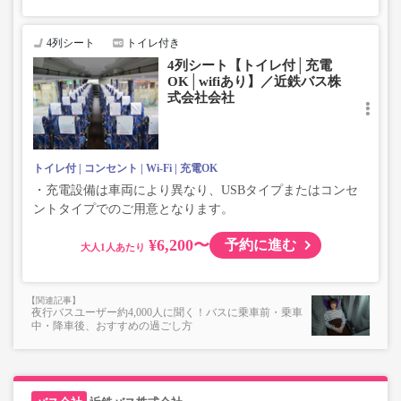
4列シート
トイレ付き
4列シート【トイレ付│充電
OK│wifiあり】／近鉄バス株
式会社会社
トイレ付
コンセント
Wi-Fi
充電OK
・充電設備は車両により異なり、USBタイプまたはコンセ
ントタイプでのご用意となります。
¥6,200〜
予約に進む
大人
夜行バスユーザー約4,000人に聞く！バスに乗車前・乗車
中・降車後、おすすめの過ごし方