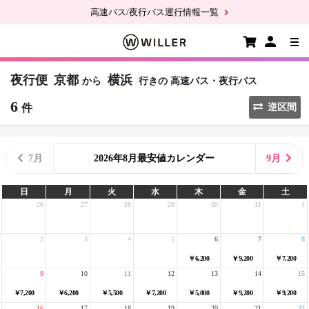
高速バス/夜行バス運行情報一覧
夜行便
京都
横浜
から
行きの
高速バス・夜行バス
6
件
逆区間
7月
2026年8月最安値カレンダー
9月
日
月
火
水
木
金
土
26
27
28
29
30
31
1
2
3
4
5
6
7
8
￥6,200
￥9,200
￥7,200
9
10
11
12
13
14
15
￥7,200
￥6,200
￥5,500
￥7,200
￥5,000
￥9,200
￥9,200
16
17
18
19
20
21
22