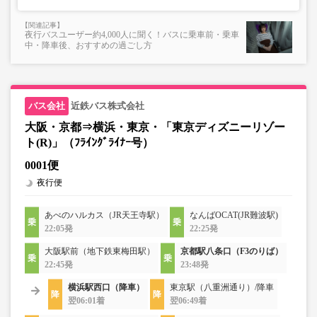
夜行バスユーザー約4,000人に聞く！バスに乗車前・乗車
中・降車後、おすすめの過ごし方
近鉄バス株式会社
大阪・京都⇒横浜・東京・「東京ディズニーリゾー
ト(R)」（ﾌﾗｲﾝｸﾞﾗｲﾅｰ号）
0001便
夜行便
あべのハルカス（JR天王寺駅）
なんばOCAT(JR難波駅)
22:05発
22:25発
大阪駅前（地下鉄東梅田駅）
京都駅八条口（F3のりば）
22:45発
23:48発
横浜駅西口（降車）
東京駅（八重洲通り）/降車
翌06:01着
翌06:49着