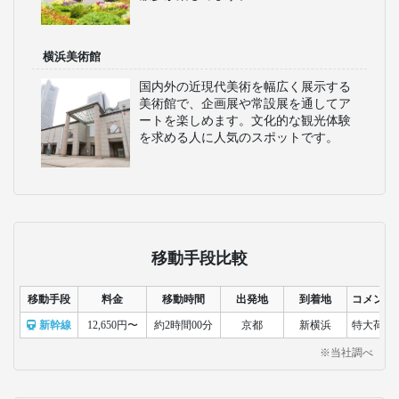
横浜美術館
国内外の近現代美術を幅広く展示する
美術館で、企画展や常設展を通してア
ートを楽しめます。文化的な観光体験
を求める人に人気のスポットです。
移動手段比較
移動手段
料金
移動時間
出発地
到着地
コメント
新幹線
12,650円〜
約2時間00分
京都
新横浜
特大荷物
※当社調べ