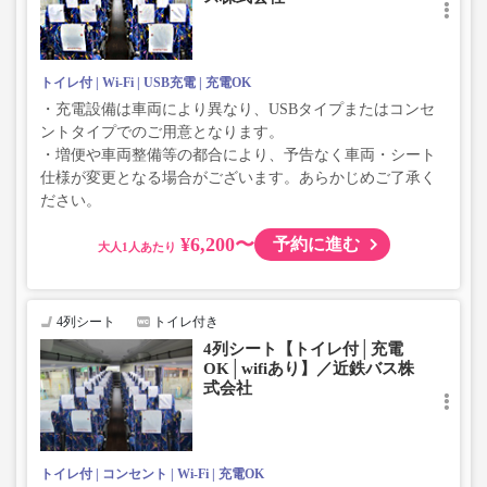
トイレ付
Wi-Fi
USB充電
充電OK
・充電設備は車両により異なり、USBタイプまたはコンセ
ントタイプでのご用意となります。
・増便や車両整備等の都合により、予告なく車両・シート
仕様が変更となる場合がございます。あらかじめご了承く
ださい。
¥6,200〜
予約に進む
大人
4列シート
トイレ付き
4列シート【トイレ付│充電
OK│wifiあり】／近鉄バス株
式会社
トイレ付
コンセント
Wi-Fi
充電OK