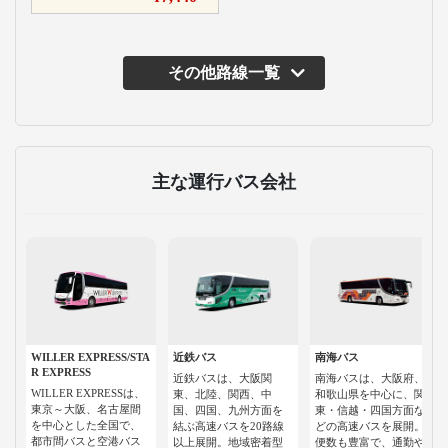
その他路線一覧
主な運行バス会社
WILLER EXPRESS/STA
近鉄バス
南海バス
R EXPRESS
近鉄バスは、大阪関
南海バスは、大阪府、
WILLER EXPRESSは、
東、北陸、関西、中
和歌山県を中心に、関
東京～大阪、名古屋間
国、四国、九州方面を
東・信越・四国方面な
を中心とした全国で、
結ぶ高速バスを20路線
どの高速バスを展開。
都市間バスと空港バス
以上展開。地域密着型
便数も豊富で、通勤や