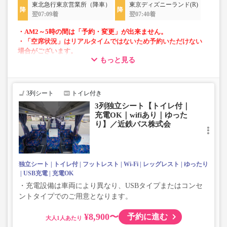
東北急行東京営業所（降車）
東京ディズニーランド(R)
翌07:09着
翌07:40着
・AM2～5時の間は「予約・変更」が出来ません。
・「空席状況」はリアルタイムではないため予約いただけない
場合がございます。
もっと見る
・車両は予告なく変更となる場合がございます。これに伴い、
座席やシート設備が変更となる場合がございますので、あらか
じめご了承ください。
3列シート
トイレ付き
3列独立シート【トイレ付｜
充電OK｜wifiあり｜ゆった
り】／近鉄バス株式会
独立シート
トイレ付
フットレスト
Wi-Fi
レッグレスト
ゆったり
USB充電
充電OK
・充電設備は車両により異なり、USBタイプまたはコンセ
ントタイプでのご用意となります。
¥8,900〜
予約に進む
大人