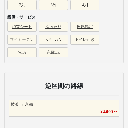
2列
3列
4列
設備・サービス
独立シート
ゆったり
座席指定
マイカーテン
女性安心
トイレ付き
WiFi
充電OK
逆区間の路線
横浜
→
京都
¥
4,000
～