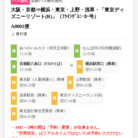
近鉄バス株式会社
大阪・京都⇒横浜・東京・上野・浅草・「東京ディ
ズニーリゾート(R)」（ﾌﾗｲﾝｸﾞｽﾆｰｶｰ号）
A0001便
夜行便
あべのハルカス（JR天王寺駅）
なんばOCAT(JR難波駅)
21:45発
22:05発
京都駅八条口（F3のりば）
横浜駅西口（降車）
23:28発
翌05:41着
東京駅（八重洲通り）/降車
上野駅前（降車）
翌06:29着
翌06:45着
浅草駅前（降車）
東京ディズニーランド(R)
翌06:55着
翌07:40着
東北急行東京営業所（降車）
翌08:05着
・AM2～5時の間は「予約・変更」が出来ません。
・「空席状況」はリアルタイムではないため予約いただけない