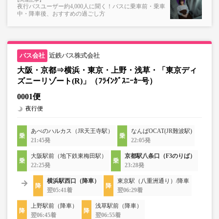
夜行バスユーザー約4,000人に聞く！バスに乗車前・乗車
中・降車後、おすすめの過ごし方
近鉄バス株式会社
大阪・京都⇒横浜・東京・上野・浅草・「東京ディ
ズニーリゾート(R)」（ﾌﾗｲﾝｸﾞｽﾆｰｶｰ号）
0001便
夜行便
あべのハルカス（JR天王寺駅）
なんばOCAT(JR難波駅)
21:45発
22:05発
大阪駅前（地下鉄東梅田駅）
京都駅八条口（F3のりば）
22:25発
23:28発
横浜駅西口（降車）
東京駅（八重洲通り）/降車
翌05:41着
翌06:29着
上野駅前（降車）
浅草駅前（降車）
翌06:45着
翌06:55着