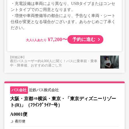
・充電設備は車両により異なり、USBタイプまたはコンセ
ントタイプでのご用意となります。
・増便や車両整備等の都合により、予告なく車両・シート
仕様が変更となる場合がございます。あらかじめご了承く
ださい。
¥7,200〜
予約に進む
大人
夜行バスユーザー約4,000人に聞く！バスに乗車前・乗車
中・降車後、おすすめの過ごし方
近鉄バス株式会社
大阪・京都⇒横浜・東京・「東京ディズニーリゾー
ト(R)」（ﾌﾗｲﾝｸﾞﾗｲﾅｰ号）
A0001便
夜行便