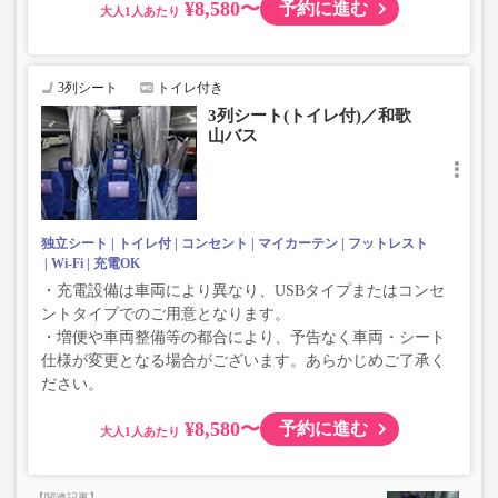
¥8,580〜
予約に進む
大人
3列シート
トイレ付き
3列シート(トイレ付)／和歌
山バス
独立シート
トイレ付
コンセント
マイカーテン
フットレスト
Wi-Fi
充電OK
・充電設備は車両により異なり、USBタイプまたはコンセ
ントタイプでのご用意となります。
・増便や車両整備等の都合により、予告なく車両・シート
仕様が変更となる場合がございます。あらかじめご了承く
ださい。
¥8,580〜
予約に進む
大人