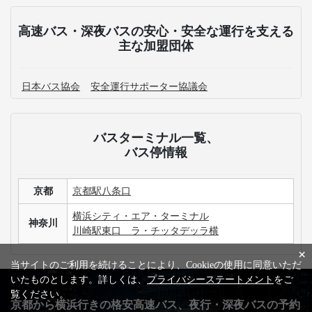
高速バス・深夜バスの安心・安全な運行を支える
主な加盟団体
日本バス協会
安全運行サポーター協議会
バスターミナル一覧、
バス停情報
京都
京都駅八条口
横浜シティ・エア・ターミナル
神奈川
川崎駅東口 ラ・チッタデッラ横
×
当サイトのご利用を続けることにより、Cookieの使用に同意いただ
いたものとします。詳しくは、
プライバシーステートメント
をご
覧ください。
京都から横浜行きの格安高速バス、夜行・深夜バスの予約