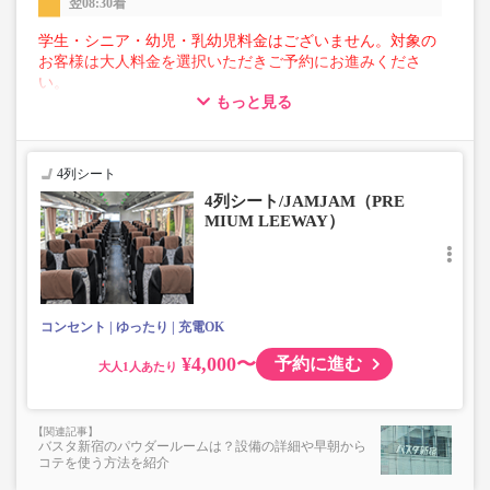
翌08:30着
学生・シニア・幼児・乳幼児料金はございません。対象の
お客様は大人料金を選択いただきご予約にお進みくださ
い。
もっと見る
【荷物について】
■トランクにてお預かりできる荷物
・3辺合計160cm以内、かつ10kg以下のものをおひとり様1
4列シート
点
4列シート/JAMJAM（PRE
■お預かりできない荷物（貴重品以外は車内持ち込みも不
MIUM LEEWAY）
可）
楽器・自転車（折りたたみ含む）・ボード等の大きな荷
物、壊れ物、危険物、貴重品、ペット、
上記「トランクにてお預かりできる荷物」の条件を満たさ
ないもの
コンセント
ゆったり
充電OK
¥4,000〜
予約に進む
大人
バスタ新宿のパウダールームは？設備の詳細や早朝から
コテを使う方法を紹介