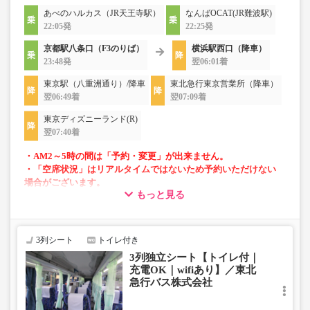
あべのハルカス（JR天王寺駅）
なんばOCAT(JR難波駅)
22:05発
22:25発
京都駅八条口（F3のりば）
横浜駅西口（降車）
23:48発
翌06:01着
東京駅（八重洲通り）/降車
東北急行東京営業所（降車）
翌06:49着
翌07:09着
東京ディズニーランド(R)
翌07:40着
・AM2～5時の間は「予約・変更」が出来ません。
・「空席状況」はリアルタイムではないため予約いただけない
場合がございます。
もっと見る
・車両は予告なく変更となる場合がございます。これに伴い、
座席やシート設備が変更となる場合がございますので、あらか
じめご了承ください。
3列シート
トイレ付き
・増便は日によって運行会社が異なる可能性がございま
3列独立シート【トイレ付｜
す。
充電OK｜wifiあり】／東北
・ご予約の出発日・便の運行会社につきましては出発日間
急行バス株式会社
際で決定しますので、カスタマーセンターまでお問い合わ
せをお願いいたします。