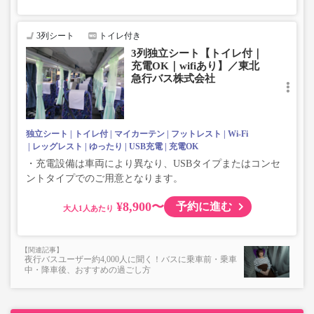
3列シート
トイレ付き
3列独立シート【トイレ付｜
充電OK｜wifiあり】／東北
急行バス株式会社
独立シート
トイレ付
マイカーテン
フットレスト
Wi-Fi
レッグレスト
ゆったり
USB充電
充電OK
・充電設備は車両により異なり、USBタイプまたはコンセ
ントタイプでのご用意となります。
¥8,900〜
予約に進む
大人
夜行バスユーザー約4,000人に聞く！バスに乗車前・乗車
中・降車後、おすすめの過ごし方