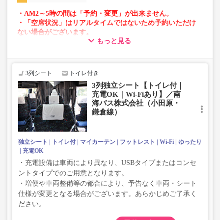
・AM2～5時の間は「予約・変更」が出来ません。
・「空席状況」はリアルタイムではないため予約いただけ
ない場合がございます。
もっと見る
・車両は予告なく変更となる場合がございます。これに伴
い、座席やシート設備が変更となる場合がございますの
で、あらかじめご了承ください。
3列シート
トイレ付き
3列独立シート【トイレ付｜
充電OK｜Wi-Fiあり】／南
海バス株式会社（小田原・
鎌倉線）
独立シート
トイレ付
マイカーテン
フットレスト
Wi-Fi
ゆったり
充電OK
・充電設備は車両により異なり、USBタイプまたはコンセ
ントタイプでのご用意となります。
・増便や車両整備等の都合により、予告なく車両・シート
仕様が変更となる場合がございます。あらかじめご了承く
ださい。