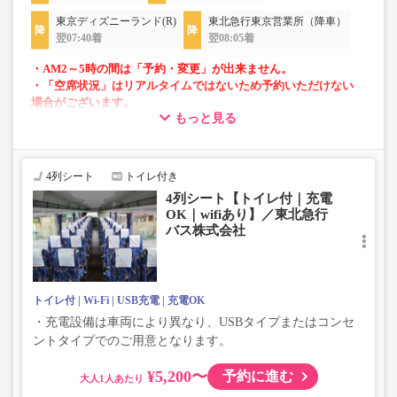
東京ディズニーランド(R)
東北急行東京営業所（降車）
翌07:40着
翌08:05着
・AM2～5時の間は「予約・変更」が出来ません。
・「空席状況」はリアルタイムではないため予約いただけない
場合がございます。
もっと見る
・車両は予告なく変更となる場合がございます。これに伴い、
座席やシート設備が変更となる場合がございますので、あらか
じめご了承ください。
4列シート
トイレ付き
4列シート【トイレ付｜充電
OK｜wifiあり】／東北急行
バス株式会社
トイレ付
Wi-Fi
USB充電
充電OK
・充電設備は車両により異なり、USBタイプまたはコンセ
ントタイプでのご用意となります。
¥5,200〜
予約に進む
大人