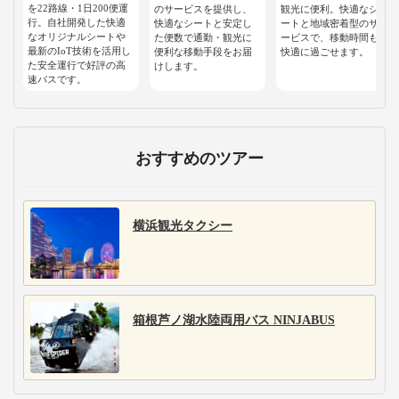
を22路線・1日200便運
のサービスを提供し、
観光に便利。快適なシ
行。自社開発した快適
快適なシートと安定し
ートと地域密着型のサ
なオリジナルシートや
た便数で通勤・観光に
ービスで、移動時間も
最新のIoT技術を活用し
便利な移動手段をお届
快適に過ごせます。
た安全運行で好評の高
けします。
速バスです。
おすすめのツアー
横浜観光タクシー
箱根芦ノ湖水陸両用バス NINJABUS