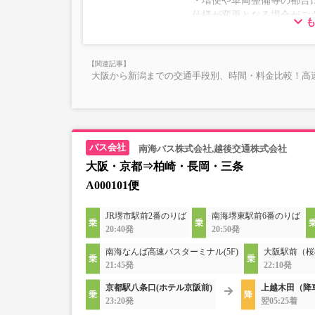
・増便や車両整備等の都合
仕様が変更となる場合がご
ださい。
大阪から新潟までの交通手段別、時間・料金比較！高
南海バス株式会社,越後交通株式会社
大阪・京都⇒柏崎・長岡・三条
A000101便
JR堺市駅前2番のりば
南海堺東駅前6番のりば
20:40発
20:50発
南海なんば高速バスターミナル(5F)
大阪駅前（桜
21:45発
22:10発
京都駅八条口(ホテル京阪前)
上越木田（降
23:20発
翌05:25着