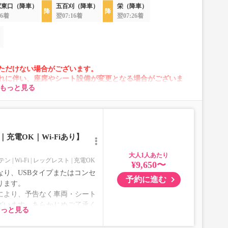
駅東口（降車）
五百刈（降車）
栄（降車）
56着
翌07:16着
翌07:26着
）
ただけない場合がございます。
れに伴い、座席やシート設備が変更となる場合がございま
もっと見る
充電OK｜Wi-Fiあり】
大人
テン
Wi-Fi
レッグレスト
充電OK
¥9,650〜
り、USBタイプまたはコンセ
予約に進む
ります。
により、予告なく車両・シート
ざいます。あらかじめご了承く
もっと見る