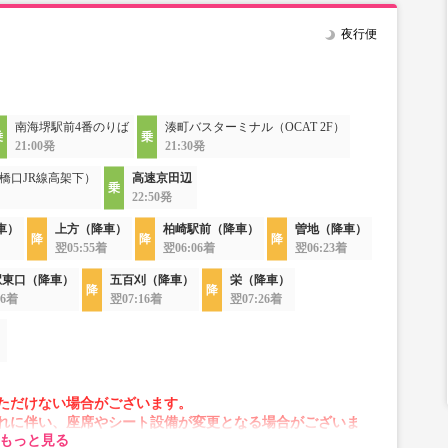
夜行便
南海堺駅前4番のりば
湊町バスターミナル（OCAT 2F）
21:00発
21:30発
橋口JR線高架下）
高速京田辺
22:50発
車）
上方（降車）
柏崎駅前（降車）
曽地（降車）
翌05:55着
翌06:06着
翌06:23着
駅東口（降車）
五百刈（降車）
栄（降車）
56着
翌07:16着
翌07:26着
）
ただけない場合がございます。
れに伴い、座席やシート設備が変更となる場合がございま
もっと見る