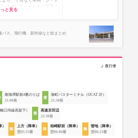
により、予告なく車両・シート
ざいます。あらかじめご了承く
もっと見る
速バス、飛行機、新幹線など総まとめ
夜行便
南海堺駅前4番のりば
湊町バスターミナル（OCAT 2F）
21:00発
21:30発
橋口JR線高架下）
高速京田辺
22:50発
車）
上方（降車）
柏崎駅前（降車）
曽地（降車）
翌05:55着
翌06:06着
翌06:23着