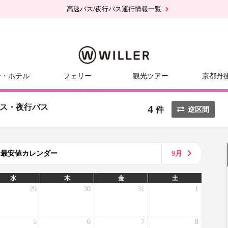
高速バス/夜行バス運行情報一覧
ー・ホテル
フェリー
観光ツアー
京都丹
4
ス・夜行バス
件
逆区間
8月最安値カレンダー
9月
水
木
金
土
29
30
31
1
5
6
7
8