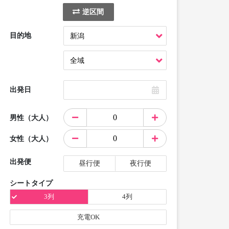
逆区間
目的地
出発日
男性（大人）
女性（大人）
出発便
昼行便
夜行便
シートタイプ
3列
4列
充電OK