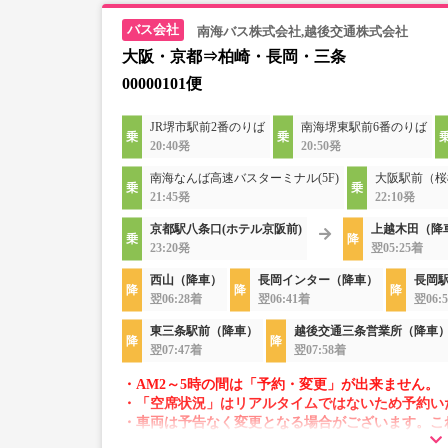
南海バス株式会社,越後交通株式会社
大阪・京都⇒柏崎・長岡・三条
00000101便
JR堺市駅前2番のりば
南海堺東駅前6番のりば
20:40発
20:50発
南海なんば高速バスターミナル(5F)
大阪駅前（桜
21:45発
22:10発
京都駅八条口(ホテル京阪前)
上越木田（降
23:20発
翌05:25着
西山（降車）
長岡インター（降車）
長岡
翌06:28着
翌06:41着
翌06:
東三条駅前（降車）
越後交通三条営業所（降車
翌07:47着
翌07:58着
・AM2～5時の間は「予約・変更」が出来ません。
・「空席状況」はリアルタイムではないため予約い
・車両は予告なく変更となる場合がございます。こ
すので、あらかじめご了承ください。