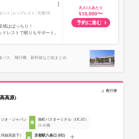
大人
¥10,000〜
セント
レッグレスト
充電OK
予約に進む
室感はばっちり！
ッドレストで眠りもサポート。
速バス、飛行機、新幹線など総まとめ
夜行便
高高原)
タジオ・ジャパン
湊町バスターミナル（OCAT）
21:45発
JR線高架下）
京都駅八条口 (H2)