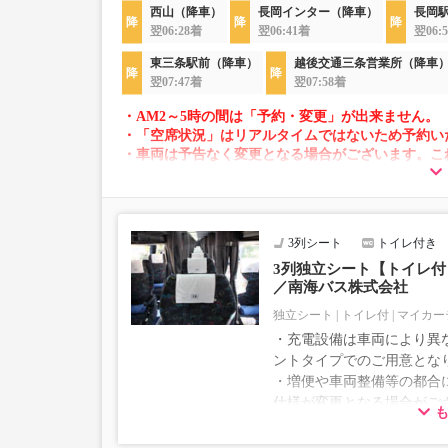
西山（降車）
長岡インター（降車）
長岡
翌06:28着
翌06:41着
翌06:
東三条駅前（降車）
越後交通三条営業所（降車
翌07:47着
翌07:58着
・AM2～5時の間は「予約・変更」が出来ません。
・「空席状況」はリアルタイムではないため予約い
・車両は予告なく変更となる場合がございます。こ
すので、あらかじめご了承ください。
3列シート
トイレ付き
3列独立シート【トイレ付｜
／南海バス株式会社
独立シート
トイレ付
マイカー
・充電設備は車両により異な
ントタイプでのご用意とな
・増便や車両整備等の都合
仕様が変更となる場合がご
ださい。