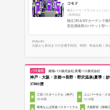
コモド
独立シート
ブランケット
コン
座席指定
独立3列＆MYカーテンで個
安定感抜群のバケット型ヘ
大阪から新潟までの交通手段別、時間・料金比較！高
南海バス株式会社,長電バス株式会社
神戸・大阪・京都⇒長野・野沢温泉(夏季：妙
37001便
三宮バスターミナル（神戸）
ユニバーサル・ス
20:40発
21:20発
南海なんば高速バスターミナル
大阪駅前（桜橋口