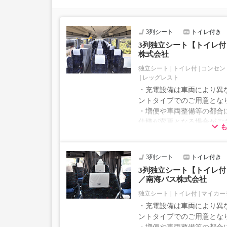
3列シート
トイレ付き
3列独立シート【トイレ付｜
株式会社
独立シート
トイレ付
コンセン
レッグレスト
・充電設備は車両により異な
ントタイプでのご用意とな
・増便や車両整備等の都合
仕様が変更となる場合がご
ださい。
3列シート
トイレ付き
3列独立シート【トイレ付｜
／南海バス株式会社
独立シート
トイレ付
マイカー
・充電設備は車両により異な
ントタイプでのご用意とな