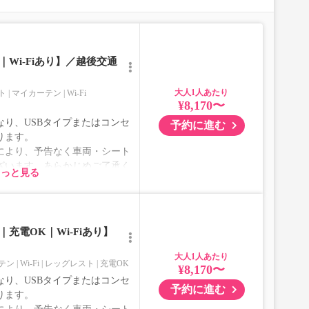
Wi-Fiあり】／越後交通
大人
ト
マイカーテン
Wi-Fi
¥8,170〜
り、USBタイプまたはコンセ
予約に進む
ります。
により、予告なく車両・シート
ざいます。あらかじめご了承く
もっと見る
充電OK｜Wi-Fiあり】
大人
テン
Wi-Fi
レッグレスト
充電OK
¥8,170〜
り、USBタイプまたはコンセ
予約に進む
ります。