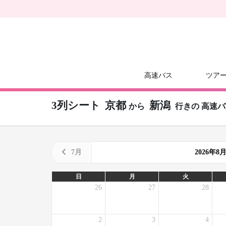
高速バス
ツア
3列シート
京都
新潟
から
行きの
高速バ
7月
2026年
日
月
火
26
27
28
2
3
4