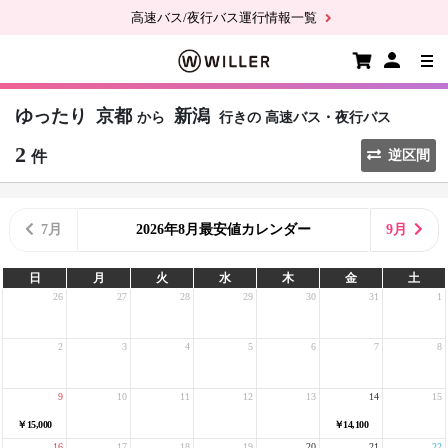
高速バス/夜行バス運行情報一覧
ゆったり
京都
新潟
から
行きの
高速バス・夜行バス
2
件
逆区間
7月
2026年8月最安値カレンダー
9月
日
月
火
水
木
金
土
26
27
28
29
30
31
1
2
3
4
5
6
7
8
9
10
11
12
13
14
15
￥15,000
￥14,100
16
17
18
19
20
21
22