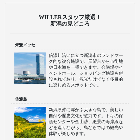
WILLERスタッフ厳選！
新潟の見どころ
朱鷺メッセ
信濃川沿いに立つ新潟市のランドマー
ク的な複合施設で、展望台から市街地
や日本海を一望できます。会議場やイ
ベントホール、ショッピング施設も併
設されており、観光だけでなく多目的
に楽しめるスポットです。
佐渡島
新潟県沖に浮かぶ大きな島で、美しい
自然や歴史文化が魅力です。トキの保
護センターや金山跡、絶景の海岸線な
どを巡りながら、島ならではの観光や
体験が楽しめます。