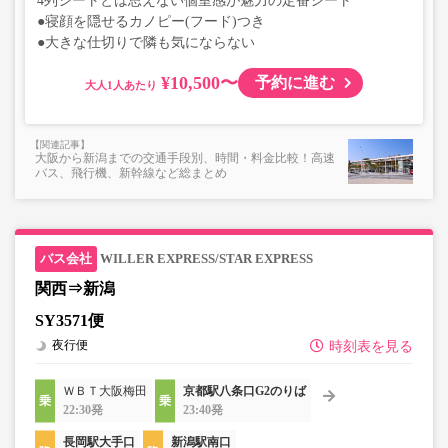
4列シートとは思えない個室感が魅力の定番シート
●寝顔を隠せるカノピー(フード)つき
●大きな仕切りで隣も気にならない
¥10,500〜
予約に進む
大人
大阪から新潟までの交通手段別、時間・料金比較！高速
バス、飛行機、新幹線など総まとめ
WILLER EXPRESS/STAR EXPRESS
関西⇒新潟
SY3571便
夜行便
時刻表を見る
ＷＢＴ大阪梅田
京都駅八条口G2のりば
22:30発
23:40発
長岡駅大手口
新潟駅南口