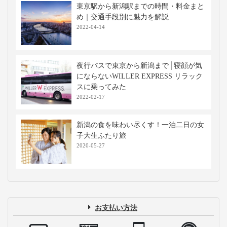
東京駅から新潟駅までの時間・料金まと
め｜交通手段別に魅力を解説
2022-04-14
夜行バスで東京から新潟まで│寝顔が気
にならないWILLER EXPRESS リラック
スに乗ってみた
2022-02-17
新潟の食を味わい尽くす！一泊二日の女
子大生ふたり旅
2020-05-27
お支払い方法