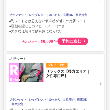
ブランケット
レッグレスト
ゆったり
充電OK
座席指定
4列シートとは思えない個室感が魅力の定番シート
●寝顔を隠せるカノピー(フード)つき
●大きな仕切りで隣も気にならない
¥8,000〜
予約に進む
大人
4列シート
プレミア割引
リラックス【後方エリア｜
女性専用席】
ブランケット
レッグレスト
ゆったり
女性安心
充電OK
座席指定