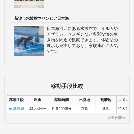
新潟市水族館マリンピア日本海
日本海沿いにある水族館で、イルカや
アザラシ、ペンギンなど多彩な海の生
き物を間近で観察できます。体験型の
展示も充実しており、家族連れに人気
です。
移動手段比較
移動手段
料金
移動時間
出発地
到着地
コメント
新幹線
23,550円〜
約4時間00分
京都
新潟
特大荷物
※当社調べ