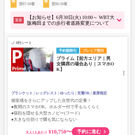
翌07:10着
翌08:30着
【お知らせ】6月30日(火) 10:00～ WBT大
重要
阪梅田までの歩行者道路変更について
4列シート
予約順割引
プレミア割引
プライム【前方エリア｜男
女隣席の場合あり｜スマホO
K】
ブランケット
レッグレスト
ゆったり
充電OK
座席指定
個室感をさらにアップした次世代の定番！
●夜間のスマホOK。ホルダー付で手もらくらく
●寝顔を隠せる大型カノピー(フード)
●大きな仕切りで隣も気にならない
¥10,750〜
予約に進む
大人