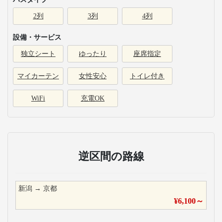
2列
3列
4列
設備・サービス
独立シート
ゆったり
座席指定
マイカーテン
女性安心
トイレ付き
WiFi
充電OK
逆区間の路線
新潟
→
京都
¥
6,100
～