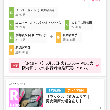
リーベルホテル（JR桜島駅前）
21:05発
ユニバーサル・スタジオ・ジャパン
ＷＢＴ大阪梅田
21:20発
22:00発
京都駅八条口G2のりば
長岡駅大手口
23:10発
翌06:40着
新潟駅南口
翌08:00着
【お知らせ】6月30日(火) 10:00～ WBT大
重要
阪梅田までの歩行者道路変更について
4列シート
予約順割引
プレミア割引
リラックス【前方エリア｜
男女隣席の場合あり】