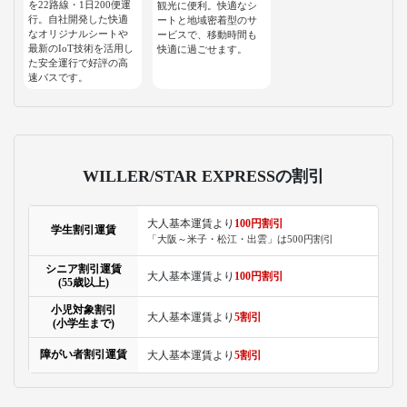
を22路線・1日200便運
観光に便利。快適なシ
行。自社開発した快適
ートと地域密着型のサ
なオリジナルシートや
ービスで、移動時間も
最新のIoT技術を活用し
快適に過ごせます。
た安全運行で好評の高
速バスです。
WILLER/STAR EXPRESSの割引
大人基本運賃より
100円割引
学生割引運賃
「大阪～米子・松江・出雲」は500円割引
シニア割引運賃
大人基本運賃より
100円割引
(55歳以上)
小児対象割引
大人基本運賃より
5割引
(小学生まで)
障がい者割引運賃
大人基本運賃より
5割引