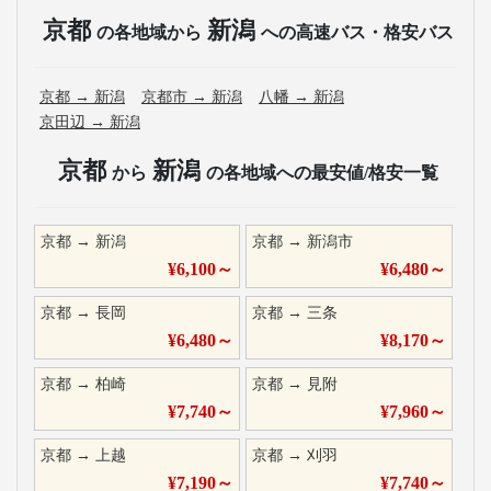
京都
新潟
の各地域から
への高速バス・格安バス
京都
→
新潟
京都市
→
新潟
八幡
→
新潟
京田辺
→
新潟
京都
新潟
から
の各地域への最安値/格安一覧
京都
→
新潟
京都
→
新潟市
¥
6,100
～
¥
6,480
～
京都
→
長岡
京都
→
三条
¥
6,480
～
¥
8,170
～
京都
→
柏崎
京都
→
見附
¥
7,740
～
¥
7,960
～
京都
→
上越
京都
→
刈羽
¥
7,190
～
¥
7,740
～