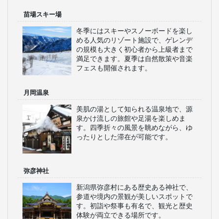
苗場スキー場
冬季にはスキーやスノーボードを楽し
める人気のリゾート施設で、ゲレンデ
の規模も大きく初心者から上級者まで
満足できます。夏季は自然散策や音楽
フェスも開催されます。
月岡温泉
美肌の湯として知られる温泉地で、源
泉かけ流しの旅館や足湯を楽しめま
す。四季折々の風景を眺めながら、ゆ
ったりとした滞在が可能です。
弥彦神社
新潟県弥彦村にある歴史ある神社で、
参道や境内の景観が美しいスポットで
す。初詣や祭事も有名で、観光と歴史
体験が両立できる場所です。