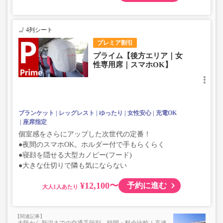
4列シート
プレミア割引
プライム【後方エリア｜女
性専用席｜スマホOK】
ブランケット
レッグレスト
ゆったり
女性安心
充電OK
座席指定
個室感をさらにアップした次世代の定番！
●夜間のスマホOK。ホルダー付で手もらくらく
●寝顔を隠せる大型カノピー(フード)
●大きな仕切りで隣も気にならない
¥12,100〜
予約に進む
大人