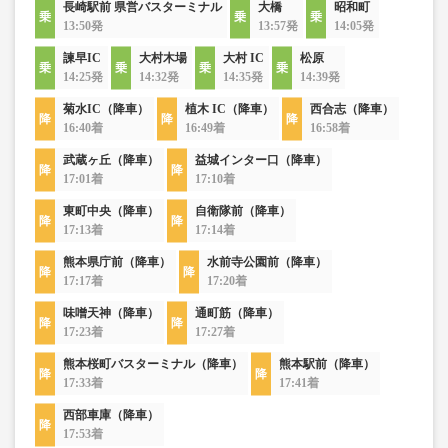
長崎駅前 県営バスターミナル
大橋
昭和町
13:50発
13:57発
14:05発
諫早IC
大村木場
大村 IC
松原
14:25発
14:32発
14:35発
14:39発
菊水IC（降車）
植木 IC（降車）
西合志（降車）
16:40着
16:49着
16:58着
武蔵ヶ丘（降車）
益城インター口（降車）
17:01着
17:10着
東町中央（降車）
自衛隊前（降車）
17:13着
17:14着
熊本県庁前（降車）
水前寺公園前（降車）
17:17着
17:20着
味噌天神（降車）
通町筋（降車）
17:23着
17:27着
熊本桜町バスターミナル（降車）
熊本駅前（降車）
17:33着
17:41着
西部車庫（降車）
17:53着