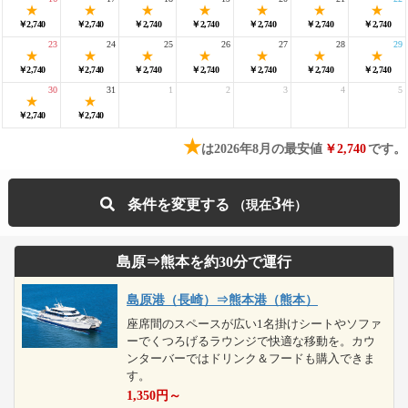
￥2,740
￥2,740
￥2,740
￥2,740
￥2,740
￥2,740
￥2,740
23
24
25
26
27
28
29
￥2,740
￥2,740
￥2,740
￥2,740
￥2,740
￥2,740
￥2,740
30
31
1
2
3
4
5
￥2,740
￥2,740
★
は2026年8月の最安値
￥2,740
です。
3
条件を変更する
島原⇒熊本を約30分で運行
島原港（長崎）⇒熊本港（熊本）
座席間のスペースが広い1名掛けシートやソファ
ーでくつろげるラウンジで快適な移動を。カウ
ンターバーではドリンク＆フードも購入できま
す。
1,350
円～