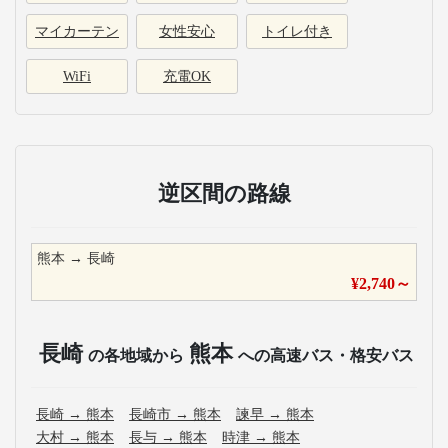
マイカーテン
女性安心
トイレ付き
WiFi
充電OK
逆区間の路線
熊本
→
長崎
¥
2,740
～
長崎
熊本
の各地域から
への高速バス・格安バス
長崎
→
熊本
長崎市
→
熊本
諫早
→
熊本
大村
→
熊本
長与
→
熊本
時津
→
熊本