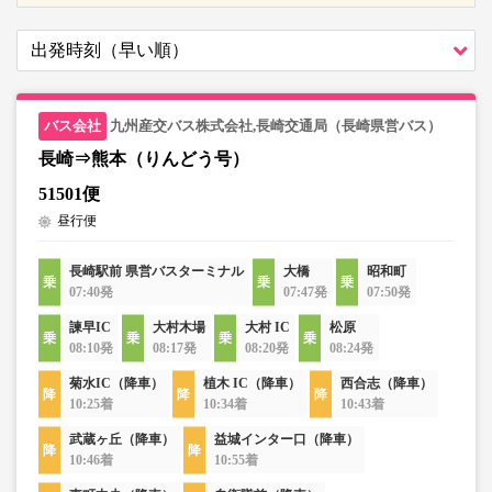
九州産交バス株式会社,長崎交通局（長崎県営バス）
長崎⇒熊本（りんどう号）
51501便
昼行便
長崎駅前 県営バスターミナル
大橋
昭和町
07:40発
07:47発
07:50発
諫早IC
大村木場
大村 IC
松原
08:10発
08:17発
08:20発
08:24発
菊水IC（降車）
植木 IC（降車）
西合志（降車）
10:25着
10:34着
10:43着
武蔵ヶ丘（降車）
益城インター口（降車）
10:46着
10:55着