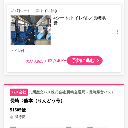
で、あらかじめご了承ください。
4列シート
トイレ付き
4シート(トイレ付)／長崎県
営
トイレ付
¥2,740〜
予約に進む
大人
九州産交バス株式会社,長崎交通局（長崎県営バス）
長崎⇒熊本（りんどう号）
51505便
昼行便