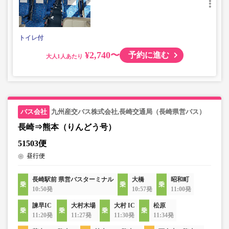
トイレ付
¥2,740〜
予約に進む
大人
九州産交バス株式会社,長崎交通局（長崎県営バス）
長崎⇒熊本（りんどう号）
51503便
昼行便
長崎駅前 県営バスターミナル
大橋
昭和町
10:50発
10:57発
11:00発
諫早IC
大村木場
大村 IC
松原
11:20発
11:27発
11:30発
11:34発