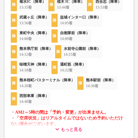
菊水IC（降車）
植木 IC（降車）
西合志（降車）
13:35着
13:44着
13:53着
武蔵ヶ丘（降車）
益城インター口（降車）
13:56着
14:05着
東町中央（降車）
自衛隊前（降車）
14:08着
14:09着
熊本県庁前（降車）
水前寺公園前（降車）
14:12着
14:15着
味噌天神（降車）
通町筋（降車）
14:18着
14:22着
熊本桜町バスターミナル（降車）
熊本駅前（降車）
14:28着
14:36着
西部車庫（降車）
14:48着
・AM2～5時の間は「予約・変更」が出来ません。
・「空席状況」はリアルタイムではないため予約いただけ
ない場合がございます。
もっと見る
・車両は予告なく変更となる場合がございます。これに伴
い、座席やシート設備が変更となる場合がございますの