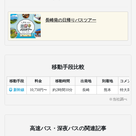
長崎発の日帰りバスツアー
移動手段比較
移動手段
料金
移動時間
出発地
到着地
コメント
新幹線
10,750円〜
約2時間10分
長崎
熊本
特大荷物
※当社調べ
高速バス・深夜バスの関連記事