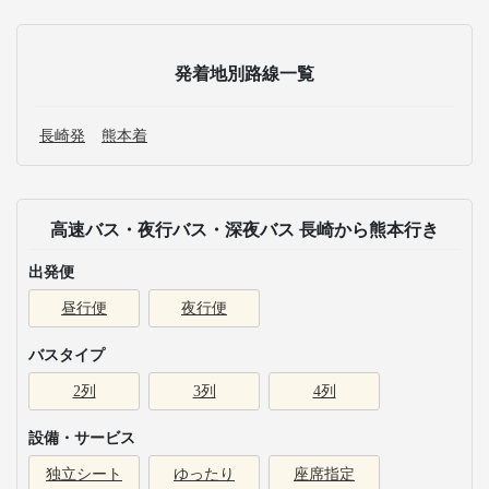
発着地別路線一覧
長崎発
熊本着
高速バス・夜行バス・深夜バス 長崎から熊本行き
出発便
昼行便
夜行便
バスタイプ
2列
3列
4列
設備・サービス
独立シート
ゆったり
座席指定