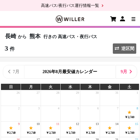
高速バス/夜行バス運行情報一覧
長崎
熊本
から
行きの
高速バス・夜行バス
3
件
逆区間
7月
2026年8月最安値カレンダー
9月
日
月
火
水
木
金
土
26
27
28
29
30
31
1
2
3
4
5
6
7
8
￥2,740
9
10
11
12
13
14
15
￥2,740
￥2,740
￥2,740
￥2,740
￥2,740
￥2,740
￥2,740
16
17
18
19
20
21
22