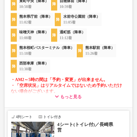
東町中央（降車）
自衛隊前（降車）
10:58着
10:59着
熊本県庁前（降車）
水前寺公園前（降車）
11:02着
11:05着
味噌天神（降車）
通町筋（降車）
11:08着
11:12着
熊本桜町バスターミナル（降車）
熊本駅前（降車）
11:18着
11:26着
西部車庫（降車）
11:38着
・AM2～5時の間は「予約・変更」が出来ません。
・「空席状況」はリアルタイムではないため予約いただけ
ない場合がございます。
もっと見る
・車両は予告なく変更となる場合がございます。これに伴
い、座席やシート設備が変更となる場合がございますの
で、あらかじめご了承ください。
4列シート
トイレ付き
4シート(トイレ付)／長崎県
営