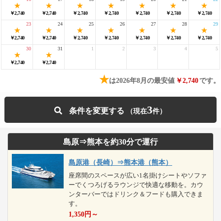
￥2,740
￥2,740
￥2,740
￥2,740
￥2,740
￥2,740
￥2,740
23
24
25
26
27
28
29
￥2,740
￥2,740
￥2,740
￥2,740
￥2,740
￥2,740
￥2,740
30
31
1
2
3
4
5
￥2,740
￥2,740
★
は2026年8月の最安値
￥2,740
です。
3
条件を変更する
島原⇒熊本を約30分で運行
島原港（長崎）⇒熊本港（熊本）
座席間のスペースが広い1名掛けシートやソファ
ーでくつろげるラウンジで快適な移動を。カウ
ンターバーではドリンク＆フードも購入できま
す。
1,350
円～