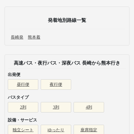
発着地別路線一覧
長崎発
熊本着
高速バス・夜行バス・深夜バス 長崎から熊本行き
出発便
昼行便
夜行便
バスタイプ
2列
3列
4列
設備・サービス
独立シート
ゆったり
座席指定