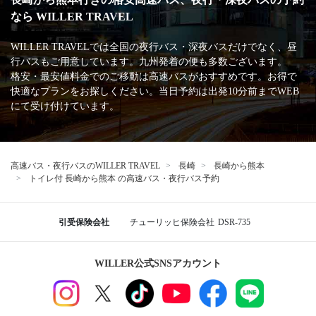
なら WILLER TRAVEL
WILLER TRAVELでは全国の夜行バス・深夜バスだけでなく、昼
行バスもご用意しています。九州発着の便も多数ございます。
格安・最安値料金でのご移動は高速バスがおすすめです。お得で
快適なプランをお探しください。当日予約は出発10分前までWEB
にて受け付けています。
高速バス・夜行バスのWILLER TRAVEL
長崎
長崎から熊本
トイレ付 長崎から熊本 の高速バス・夜行バス予約
引受保険会社
チューリッヒ保険会社
DSR-735
WILLER公式SNSアカウント