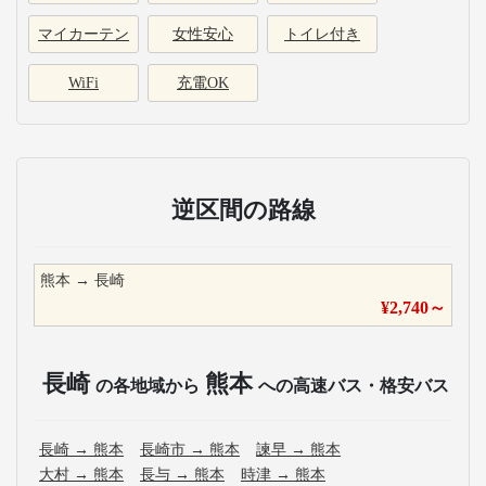
マイカーテン
女性安心
トイレ付き
WiFi
充電OK
逆区間の路線
熊本
→
長崎
¥
2,740
～
長崎
熊本
の各地域から
への高速バス・格安バス
長崎
→
熊本
長崎市
→
熊本
諫早
→
熊本
大村
→
熊本
長与
→
熊本
時津
→
熊本