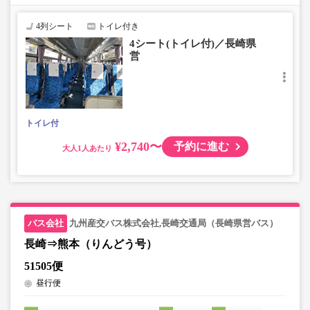
で、あらかじめご了承ください。
4列シート
トイレ付き
4シート(トイレ付)／長崎県
営
トイレ付
¥2,740〜
予約に進む
大人
九州産交バス株式会社,長崎交通局（長崎県営バス）
長崎⇒熊本（りんどう号）
51505便
昼行便