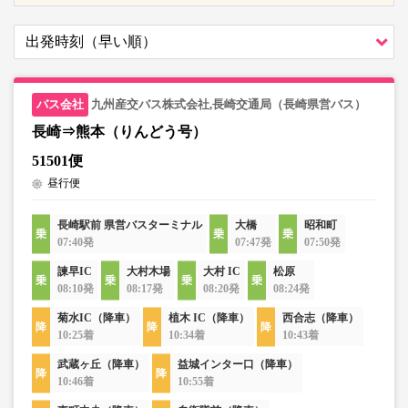
九州産交バス株式会社,長崎交通局（長崎県営バス）
長崎⇒熊本（りんどう号）
51501便
昼行便
長崎駅前 県営バスターミナル
大橋
昭和町
07:40発
07:47発
07:50発
諫早IC
大村木場
大村 IC
松原
08:10発
08:17発
08:20発
08:24発
菊水IC（降車）
植木 IC（降車）
西合志（降車）
10:25着
10:34着
10:43着
武蔵ヶ丘（降車）
益城インター口（降車）
10:46着
10:55着