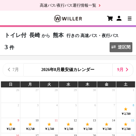
高速バス/夜行バス運行情報一覧
トイレ付
長崎
熊本
から
行きの
高速バス・夜行バス
3
件
逆区間
7月
2026年8月最安値カレンダー
9月
日
月
火
水
木
金
土
26
27
28
29
30
31
1
2
3
4
5
6
7
8
￥2,740
9
10
11
12
13
14
15
￥2,740
￥2,740
￥2,740
￥2,740
￥2,740
￥2,740
￥2,740
16
17
18
19
20
21
22