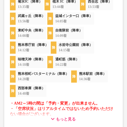
菊水IC（降車）
植木 IC（降車）
西合志（降車）
13:35着
13:44着
13:53着
武蔵ヶ丘（降車）
益城インター口（降車）
13:56着
14:05着
東町中央（降車）
自衛隊前（降車）
14:08着
14:09着
熊本県庁前（降車）
水前寺公園前（降車）
14:12着
14:15着
味噌天神（降車）
通町筋（降車）
14:18着
14:22着
熊本桜町バスターミナル（降車）
熊本駅前（降車）
14:28着
14:36着
西部車庫（降車）
14:48着
・AM2～5時の間は「予約・変更」が出来ません。
・「空席状況」はリアルタイムではないため予約いただけ
ない場合がございます。
もっと見る
・車両は予告なく変更となる場合がございます。これに伴
い、座席やシート設備が変更となる場合がございますの