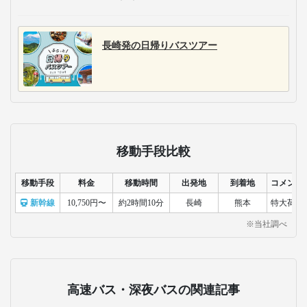
長崎発の日帰りバスツアー
移動手段比較
移動手段
料金
移動時間
出発地
到着地
コメント
新幹線
10,750円〜
約2時間10分
長崎
熊本
特大荷物
※当社調べ
高速バス・深夜バスの関連記事