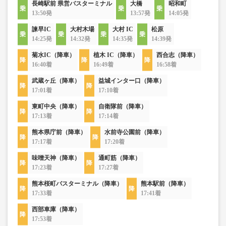
長崎駅前 県営バスターミナル
大橋
昭和町
13:50発
13:57発
14:05発
諫早IC
大村木場
大村 IC
松原
14:25発
14:32発
14:35発
14:39発
菊水IC（降車）
植木 IC（降車）
西合志（降車）
16:40着
16:49着
16:58着
武蔵ヶ丘（降車）
益城インター口（降車）
17:01着
17:10着
東町中央（降車）
自衛隊前（降車）
17:13着
17:14着
熊本県庁前（降車）
水前寺公園前（降車）
17:17着
17:20着
味噌天神（降車）
通町筋（降車）
17:23着
17:27着
熊本桜町バスターミナル（降車）
熊本駅前（降車）
17:33着
17:41着
西部車庫（降車）
17:53着