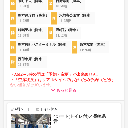
東町中央（降車）
自衛隊前（降車）
10:58着
10:59着
熊本県庁前（降車）
水前寺公園前（降車）
11:02着
11:05着
味噌天神（降車）
通町筋（降車）
11:08着
11:12着
熊本桜町バスターミナル（降車）
熊本駅前（降車）
11:18着
11:26着
西部車庫（降車）
11:38着
・AM2～5時の間は「予約・変更」が出来ません。
・「空席状況」はリアルタイムではないため予約いただけ
ない場合がございます。
もっと見る
・車両は予告なく変更となる場合がございます。これに伴
い、座席やシート設備が変更となる場合がございますの
で、あらかじめご了承ください。
4列シート
トイレ付き
4シート(トイレ付)／長崎県
営