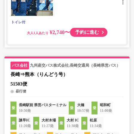
トイレ付
¥2,740〜
予約に進む
大人
九州産交バス株式会社,長崎交通局（長崎県営バス）
長崎⇒熊本（りんどう号）
51503便
昼行便
長崎駅前 県営バスターミナル
大橋
昭和町
10:50発
10:57発
11:00発
諫早IC
大村木場
大村 IC
松原
11:20発
11:27発
11:30発
11:34発