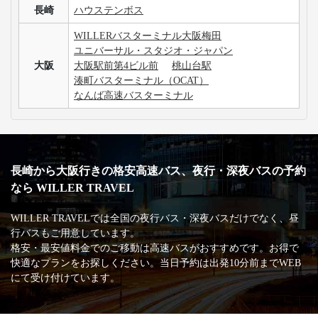
長崎
ハウステンボス
WILLERバスターミナル大阪梅田
ユニバーサル・スタジオ・ジャパン
大阪
大阪駅前第4ビル前
桃山台駅
湊町バスターミナル（OCAT）
なんば高速バスターミナル
長崎から大阪行きの格安高速バス、夜行・深夜バスの予約
なら WILLER TRAVEL
WILLER TRAVELでは全国の夜行バス・深夜バスだけでなく、昼
行バスもご用意しています。
格安・最安値料金でのご移動は高速バスがおすすめです。お得で
快適なプランをお探しください。当日予約は出発10分前までWEB
にて受け付けています。