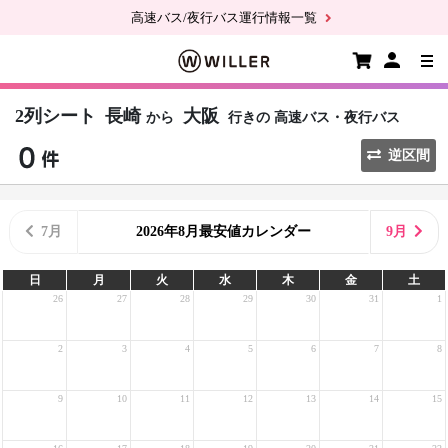
高速バス/夜行バス運行情報一覧
2列シート
長崎
大阪
から
行きの
高速バス・夜行バス
逆区間
7月
2026年8月最安値カレンダー
9月
日
月
火
水
木
金
土
26
27
28
29
30
31
1
2
3
4
5
6
7
8
9
10
11
12
13
14
15