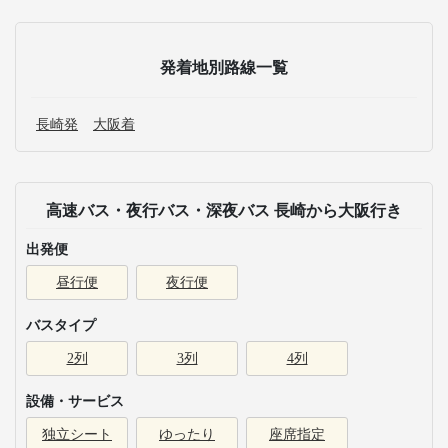
発着地別路線一覧
長崎発
大阪着
高速バス・夜行バス・深夜バス 長崎から大阪行き
出発便
昼行便
夜行便
バスタイプ
2列
3列
4列
設備・サービス
独立シート
ゆったり
座席指定