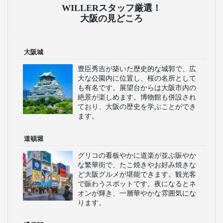
WILLERスタッフ厳選！
大阪の見どころ
大阪城
豊臣秀吉が築いた歴史的な城郭で、広
大な公園内に位置し、桜の名所として
も有名です。展望台からは大阪市内の
絶景が楽しめます。博物館も併設され
ており、大阪の歴史を学ぶことができ
ます。
道頓堀
グリコの看板やかに道楽が並ぶ賑やか
な繁華街で、たこ焼きやお好み焼きな
ど大阪グルメが堪能できます。観光客
で賑わうスポットです。夜になるとネ
オンが輝き、一層華やかな雰囲気にな
ります。