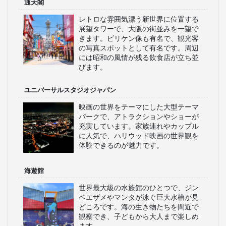
通天閣
レトロな雰囲気漂う新世界に位置する
展望タワーで、大阪の街並みを一望で
きます。ビリケン像も有名で、観光客
の写真スポットとして有名です。周辺
には昭和の風情が残る飲食店が立ち並
びます。
ユニバーサルスタジオジャパン
映画の世界をテーマにした大型テーマ
パークで、アトラクションやショーが
充実しています。家族連れやカップル
に人気で、ハリウッド映画の世界観を
体験できるのが魅力です。
海遊館
世界最大級の水族館のひとつで、ジン
ベエザメやマンタが泳ぐ巨大水槽が見
どころです。海の生き物たちを間近で
観察でき、子どもから大人まで楽しめ