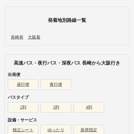
発着地別路線一覧
長崎発
大阪着
高速バス・夜行バス・深夜バス 長崎から大阪行き
出発便
昼行便
夜行便
バスタイプ
2列
3列
4列
設備・サービス
独立シート
ゆったり
座席指定