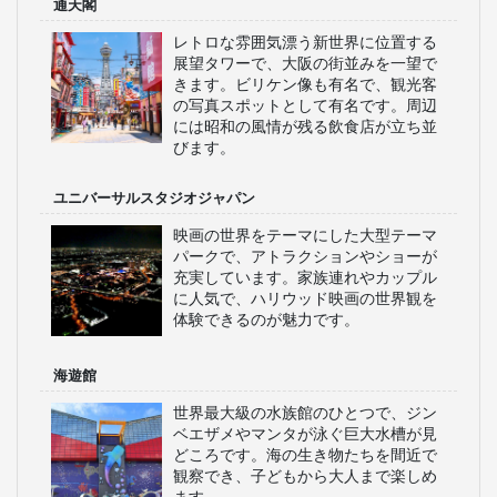
通天閣
レトロな雰囲気漂う新世界に位置する
展望タワーで、大阪の街並みを一望で
きます。ビリケン像も有名で、観光客
の写真スポットとして有名です。周辺
には昭和の風情が残る飲食店が立ち並
びます。
ユニバーサルスタジオジャパン
映画の世界をテーマにした大型テーマ
パークで、アトラクションやショーが
充実しています。家族連れやカップル
に人気で、ハリウッド映画の世界観を
体験できるのが魅力です。
海遊館
世界最大級の水族館のひとつで、ジン
ベエザメやマンタが泳ぐ巨大水槽が見
どころです。海の生き物たちを間近で
観察でき、子どもから大人まで楽しめ