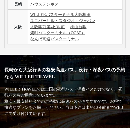
長崎
ハウステンボス
WILLERバスターミナル大阪梅田
ユニバーサル・スタジオ・ジャパン
大阪
大阪駅前第4ビル前
桃山台駅
湊町バスターミナル（OCAT）
なんば高速バスターミナル
長崎から大阪行きの格安高速バス、夜行・深夜バスの予約
なら WILLER TRAVEL
WILLER TRAVELでは全国の夜行バス・深夜バスだけでなく、昼
行バスもご用意しています。
格安・最安値料金でのご移動は高速バスがおすすめです。お得で
快適なプランをお探しください。当日予約は出発10分前までWEB
にて受け付けています。