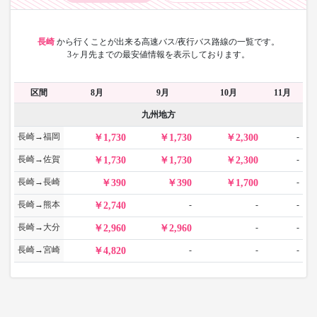
長崎
から
行くことが出来る高速バス/夜行バス路線の一覧です。
3ヶ月先までの最安値情報を表示しております。
区間
8月
9月
10月
11月
九州地方
長崎→福岡
-
1,730
1,730
2,300
長崎→佐賀
-
1,730
1,730
2,300
長崎→長崎
-
390
390
1,700
長崎→熊本
-
-
-
2,740
長崎→大分
-
-
2,960
2,960
長崎→宮崎
-
-
-
4,820