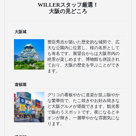
WILLERスタッフ厳選！
大阪の見どころ
大阪城
豊臣秀吉が築いた歴史的な城郭で、広
大な公園内に位置し、桜の名所として
も有名です。展望台からは大阪市内の
絶景が楽しめます。博物館も併設され
ており、大阪の歴史を学ぶことができ
ます。
道頓堀
グリコの看板やかに道楽が並ぶ賑やか
な繁華街で、たこ焼きやお好み焼きな
ど大阪グルメが堪能できます。観光客
で賑わうスポットです。夜になるとネ
オンが輝き、一層華やかな雰囲気にな
ります。