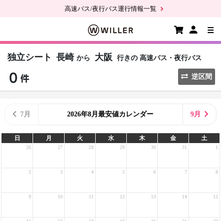
高速バス/夜行バス運行情報一覧
独立シート
長崎
大阪
から
行きの
高速バス・夜行バス
逆区間
7月
2026年8月最安値カレンダー
9月
日
月
火
水
木
金
土
26
27
28
29
30
31
1
2
3
4
5
6
7
8
9
10
11
12
13
14
15