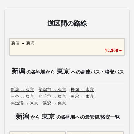
逆区間の路線
新宿
→
新潟
¥
2,800
～
新潟
東京
の各地域から
への高速バス・格安バス
新潟
→
東京
新潟市
→
東京
長岡
→
東京
三条
→
東京
小千谷
→
東京
魚沼
→
東京
南魚沼
→
東京
湯沢
→
東京
新潟
東京
から
の各地域への最安値/格安一覧