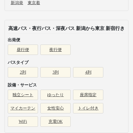
新潟発
東京着
高速バス・夜行バス・深夜バス 新潟から東京 新宿行き
出発便
昼行便
夜行便
バスタイプ
2列
3列
4列
設備・サービス
独立シート
ゆったり
座席指定
マイカーテン
女性安心
トイレ付き
WiFi
充電OK