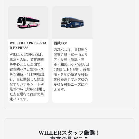
WILLER EXPRESS/STA
西武バス
R EXPRESS
西武バスは、首都圏と
WILLER EXPRESSは、
関東近県・富士山エリ
東京～大阪、名古屋間
ア・長野・新潟・三
を中心とした全国で、
重・和歌山などを結ぶ1
都市間バスと空港バス
0路線以上を展開。首都
を22路線・1日200便運
圏～各地の快適な移動
行。自社開発した快適
体験を通じてお客様の
なオリジナルシートや
多様な移動ニーズに応
最新のIoT技術を活用し
えます。
た安全運行で好評の高
速バスです。
WILLERスタッフ厳選！