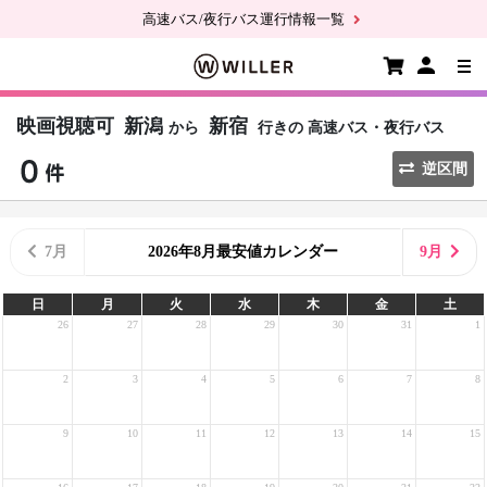
高速バス/夜行バス運行情報一覧
映画視聴可
新潟
新宿
から
行きの
高速バス・夜行バス
逆区間
7月
2026年8月最安値カレンダー
9月
日
月
火
水
木
金
土
26
27
28
29
30
31
1
2
3
4
5
6
7
8
9
10
11
12
13
14
15