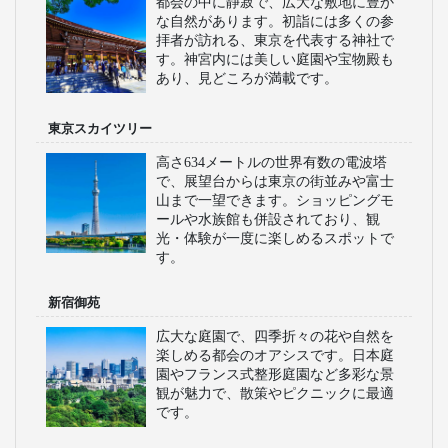
都会の中に静寂で、広大な敷地に豊か
な自然があります。初詣には多くの参
拝者が訪れる、東京を代表する神社で
す。神宮内には美しい庭園や宝物殿も
あり、見どころが満載です。
東京スカイツリー
高さ634メートルの世界有数の電波塔
で、展望台からは東京の街並みや富士
山まで一望できます。ショッピングモ
ールや水族館も併設されており、観
光・体験が一度に楽しめるスポットで
す。
新宿御苑
広大な庭園で、四季折々の花や自然を
楽しめる都会のオアシスです。日本庭
園やフランス式整形庭園など多彩な景
観が魅力で、散策やピクニックに最適
です。