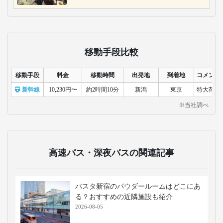
移動手段比較
移動手段
料金
移動時間
出発地
到着地
コメント
新幹線
10,230円〜
約2時間10分
新潟
東京
特大荷物
※当社調べ
高速バス・深夜バスの関連記事
バスタ新宿のパウダールームはどこにあ
る？おすすめの近隣施設も紹介
2026-08-05