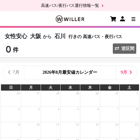
高速バス/夜行バス運行情報一覧
女性安心
大阪
石川
から
行きの
高速バス・夜行バス
逆区間
7月
2026年8月最安値カレンダー
9月
日
月
火
水
木
金
土
26
27
28
29
30
31
1
2
3
4
5
6
7
8
9
10
11
12
13
14
15