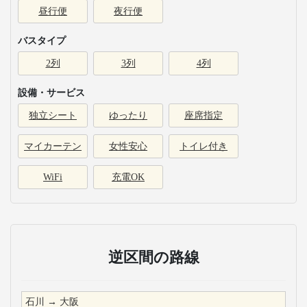
昼行便
夜行便
バスタイプ
2列
3列
4列
設備・サービス
独立シート
ゆったり
座席指定
マイカーテン
女性安心
トイレ付き
WiFi
充電OK
逆区間の路線
石川
→
大阪