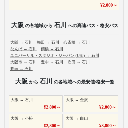
¥
2,800
～
大阪
石川
の各地域から
への高速バス・格安バス
大阪
→
石川
梅田
→
石川
心斎橋
→
石川
なんば
→
石川
鶴橋
→
石川
ユニバーサル・スタジオ・ジャパン (USJ)
→
石川
大阪市
→
石川
豊中
→
石川
吹田
→
石川
箕面
→
石川
大阪
石川
から
の各地域への最安値/格安一覧
大阪
→
石川
大阪
→
金沢
¥
2,800
～
¥
2,800
～
大阪
→
小松
大阪
→
白山
¥
2,800
～
¥
3,800
～