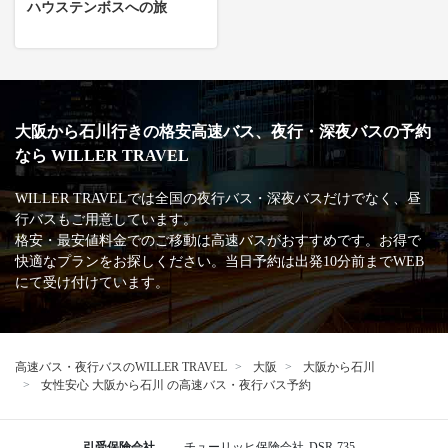
ハウステンボスへの旅
大阪から石川行きの格安高速バス、夜行・深夜バスの予約
なら WILLER TRAVEL
WILLER TRAVELでは全国の夜行バス・深夜バスだけでなく、昼
行バスもご用意しています。
格安・最安値料金でのご移動は高速バスがおすすめです。お得で
快適なプランをお探しください。当日予約は出発10分前までWEB
にて受け付けています。
高速バス・夜行バスのWILLER TRAVEL
大阪
大阪から石川
女性安心 大阪から石川 の高速バス・夜行バス予約
引受保険会社
チューリッヒ保険会社
DSR-735