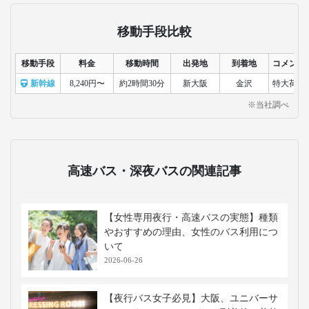
移動手段比較
移動手段
料金
移動時間
出発地
到着地
コメント
新幹線
8,240円〜
約2時間30分
新大阪
金沢
特大荷物
※当社調べ
高速バス・深夜バスの関連記事
【女性専用夜行・高速バスの実態】種類
やおすすめの理由、女性のバス利用につ
いて
2026-06-26
【夜行バス女子必見】大阪、ユニバーサ