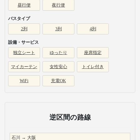
昼行便
夜行便
バスタイプ
2列
3列
4列
設備・サービス
独立シート
ゆったり
座席指定
マイカーテン
女性安心
トイレ付き
WiFi
充電OK
逆区間の路線
石川
→
大阪