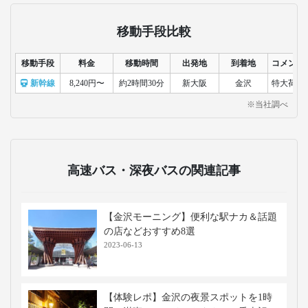
移動手段比較
移動手段
料金
移動時間
出発地
到着地
コメント
新幹線
8,240円〜
約2時間30分
新大阪
金沢
特大荷物
※当社調べ
高速バス・深夜バスの関連記事
【金沢モーニング】便利な駅ナカ＆話題
の店などおすすめ8選
2023-06-13
【体験レポ】金沢の夜景スポットを1時