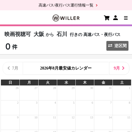
高速バス/夜行バス運行情報一覧
映画視聴可
大阪
石川
から
行きの
高速バス・夜行バス
逆区間
7月
2026年8月最安値カレンダー
9月
日
月
火
水
木
金
土
26
27
28
29
30
31
1
2
3
4
5
6
7
8
9
10
11
12
13
14
15