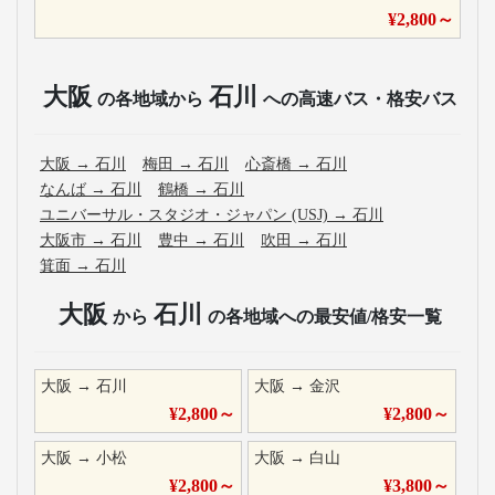
¥
2,800
～
大阪
石川
の各地域から
への高速バス・格安バス
大阪
→
石川
梅田
→
石川
心斎橋
→
石川
なんば
→
石川
鶴橋
→
石川
ユニバーサル・スタジオ・ジャパン (USJ)
→
石川
大阪市
→
石川
豊中
→
石川
吹田
→
石川
箕面
→
石川
大阪
石川
から
の各地域への最安値/格安一覧
大阪
→
石川
大阪
→
金沢
¥
2,800
～
¥
2,800
～
大阪
→
小松
大阪
→
白山
¥
2,800
～
¥
3,800
～