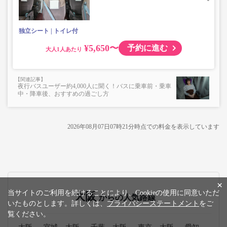
独立シート
トイレ付
¥5,650〜
予約に進む
大人
夜行バスユーザー約4,000人に聞く！バスに乗車前・乗車
中・降車後、おすすめの過ごし方
2026年08月07日07時21分
時点での料金を表示しています
×
当サイトのご利用を続けることにより、Cookieの使用に同意いただ
大阪
からの人気路線
いたものとします。詳しくは、
プライバシーステートメント
をご
覧ください。