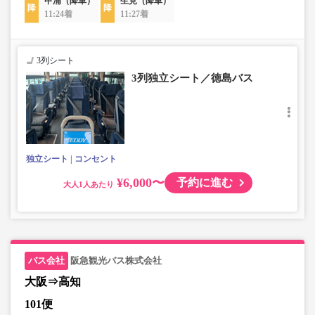
甲浦（降車）
生見（降車）
11:24着
11:27着
3列シート
3列独立シート／徳島バス
独立シート
コンセント
¥6,000〜
予約に進む
大人
阪急観光バス株式会社
大阪⇒高知
101便