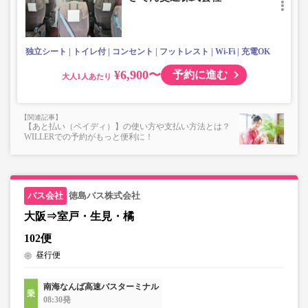
独立シート
トイレ付
コンセント
フットレスト
Wi-Fi
充電OK
¥6,900〜
予約に進む
大人
【あと払い（ペイディ）】の使い方や支払い方法とは？
WILLERでの予約がもっと便利に！
徳島バス株式会社
大阪⇒室戸・生見・橘
102便
昼行便
南海なんば高速バスターミナル
08:30発