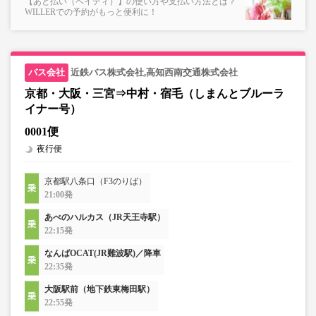
【あと払い（ペイディ）】の使い方や支払い方法とは？
WILLERでの予約がもっと便利に！
近鉄バス株式会社,高知西南交通株式会社
京都・大阪・三宮⇒中村・宿毛（しまんとブルーラ
イナー号）
0001便
夜行便
京都駅八条口（F3のりば）
21:00発
あべのハルカス（JR天王寺駅）
22:15発
なんばOCAT(JR難波駅)／降車
22:35発
大阪駅前（地下鉄東梅田駅）
22:55発