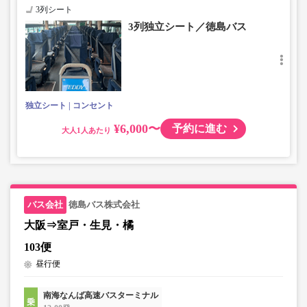
3列シート
3列独立シート／徳島バス
独立シート
コンセント
¥6,000〜
予約に進む
大人
徳島バス株式会社
大阪⇒室戸・生見・橘
103便
昼行便
南海なんば高速バスターミナル