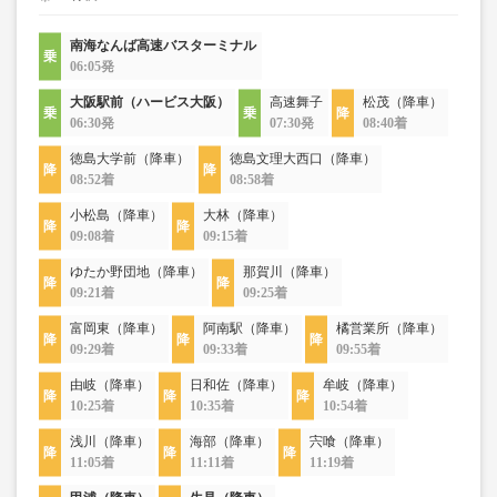
南海なんば高速バスターミナル
06:05発
大阪駅前（ハービス大阪）
高速舞子
松茂（降車）
06:30発
07:30発
08:40着
徳島大学前（降車）
徳島文理大西口（降車）
08:52着
08:58着
小松島（降車）
大林（降車）
09:08着
09:15着
ゆたか野団地（降車）
那賀川（降車）
09:21着
09:25着
富岡東（降車）
阿南駅（降車）
橘営業所（降車）
09:29着
09:33着
09:55着
由岐（降車）
日和佐（降車）
牟岐（降車）
10:25着
10:35着
10:54着
浅川（降車）
海部（降車）
宍喰（降車）
11:05着
11:11着
11:19着