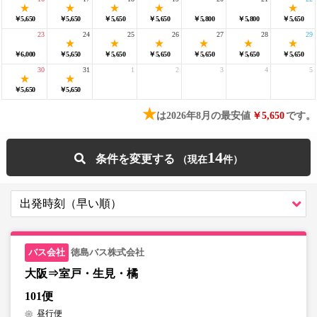
￥5,650
￥5,650
￥5,650
￥5,650
￥5,800
￥5,800
￥5,650
23
24
25
26
27
28
29
￥6,000
￥5,650
￥5,650
￥5,650
￥5,650
￥5,650
￥5,650
30
31
1
2
3
4
5
￥5,650
￥5,650
★
は2026年8月の最安値
￥5,650
です。
14
条件を変更する
徳島バス株式会社
大阪⇒室戸・生見・橘
101便
昼行便