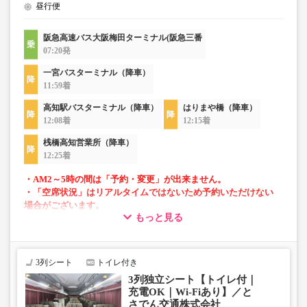
昼行便
阪急高速バス大阪梅田ターミナル(阪急三番
07:20発
一宮バスターミナル（降車）
11:59着
高知駅バスターミナル（降車）
はりまや橋（降車）
12:08着
12:15着
桟橋高知営業所（降車）
12:25着
・AM2～5時の間は「予約・変更」が出来ません。
・「空席状況」はリアルタイムではないため予約いただけない
場合がございます。
もっと見る
■当面の間、一部便にて知寄町～安芸営業所間の運行がござ
いません。
3列シート
トイレ付き
3列独立シート【トイレ付｜
充電OK｜Wi-Fiあり】／と
さでん交通株式会社