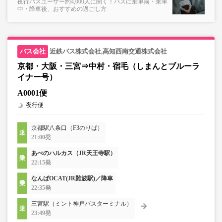
夜行バスユーザー約4,000人に聞く！バスに乗車前・乗車
中・降車後、おすすめの過ごし方
近鉄バス株式会社,高知西南交通株式会社
京都・大阪・三宮⇒中村・宿毛（しまんとブルーラ
イナー号）
A0001便
夜行便
京都駅八条口（F3のりば）
21:00発
あべのハルカス（JR天王寺駅）
22:15発
なんばOCAT(JR難波駅)／降車
22:35発
三宮駅（ミント神戸バスターミナル）
23:49発