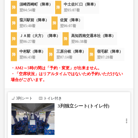
須崎西崎町（降車）
中土佐IC口（降車）
翌04:54着
翌05:07着
窪川駅前（降車）
佐賀（降車）
翌05:40着
翌06:07着
ＪＡ前（大方）（降車）
高知西南交通本社（降車）
翌06:27着
翌06:38着
中村駅（降車）
三原分岐（降車）
宿毛駅（降車）
翌06:43着
翌07:14着
翌07:28着
・AM2～5時の間は「予約・変更」が出来ません。
・「空席状況」はリアルタイムではないため予約いただけない
場合がございます。
3列シート
トイレ付き
3列独立シート(トイレ付)