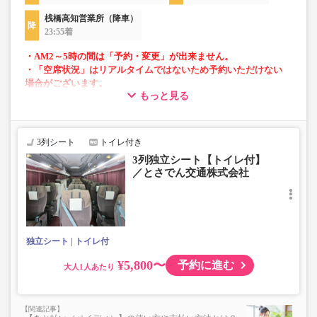
桟橋高知営業所（降車）
23:55着
・AM2～5時の間は「予約・変更」が出来ません。
・「空席状況」はリアルタイムではないため予約いただけない
場合がございます。
もっと見る
■当面の間、一部便にて知寄町～安芸営業所間の運行がござ
いません。
3列シート
トイレ付き
3列独立シート【トイレ付】
／とさでん交通株式会社
独立シート
トイレ付
¥5,800〜
予約に進む
大人