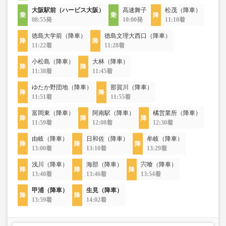
大阪駅前（ハービス大阪）
高速舞子
松茂（降車）
08:55発
10:00発
11:10着
徳島大学前（降車）
徳島文理大西口（降車）
11:22着
11:28着
小松島（降車）
大林（降車）
11:38着
11:45着
ゆたか野団地（降車）
那賀川（降車）
11:51着
11:55着
富岡東（降車）
阿南駅（降車）
橘営業所（降車）
11:59着
12:08着
12:30着
由岐（降車）
日和佐（降車）
牟岐（降車）
13:00着
13:10着
13:29着
浅川（降車）
海部（降車）
宍喰（降車）
13:40着
13:46着
13:54着
甲浦（降車）
生見（降車）
13:59着
14:02着