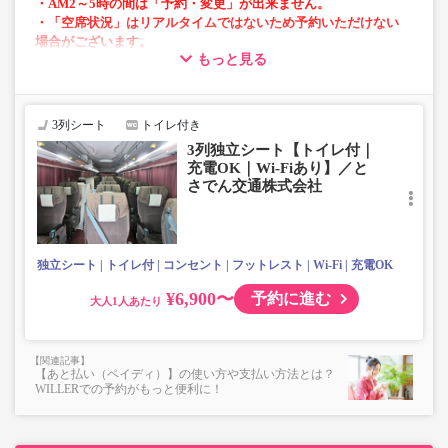
・AM2～5時の間は「予約・変更」が出来ません。
・「空席状況」はリアルタイムではないため予約いただけない
場合がございます。
もっと見る
■当面の間、一部便にて知寄町～安芸営業所間の運行がござ
いません。
3列シート
トイレ付き
3列独立シート【トイレ付｜
充電OK｜Wi-Fiあり】／と
さでん交通株式会社
独立シート
トイレ付
コンセント
フットレスト
Wi-Fi
充電OK
¥6,900〜
予約に進む
大人
【あと払い（ペイディ）】の使い方や支払い方法とは？
WILLERでの予約がもっと便利に！