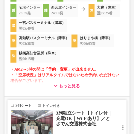
宝塚インター
西宮北インター
大豊（降車）
23:59発
24:10発
翌05:25着
一宮バスターミナル（降車）
翌05:49着
高知駅バスターミナル（降車）
はりまや橋（降車）
翌05:58着
翌06:05着
桟橋高知営業所（降車）
翌06:15着
・AM2～5時の間は「予約・変更」が出来ません。
・「空席状況」はリアルタイムではないため予約いただけない
場合がございます。
もっと見る
■当面の間、一部便にて知寄町～安芸営業所間の運行がござ
いません。
3列シート
トイレ付き
3列独立シート【トイレ付｜
充電OK｜Wi-Fiあり】／と
さでん交通株式会社