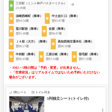
三宮駅（ミント神戸バスターミナル）
23:49発
須崎西崎町（降車）
中土佐IC口（降車）
翌04:54着
翌05:07着
窪川駅前（降車）
佐賀（降車）
翌05:40着
翌06:07着
ＪＡ前（大方）（降車）
高知西南交通本社（降車）
翌06:27着
翌06:38着
中村駅（降車）
三原分岐（降車）
宿毛駅（降車）
翌06:43着
翌07:14着
翌07:28着
・AM2～5時の間は「予約・変更」が出来ません。
・「空席状況」はリアルタイムではないため予約いただけない
場合がございます。
3列シート
トイレ付き
3列独立シート(トイレ付)