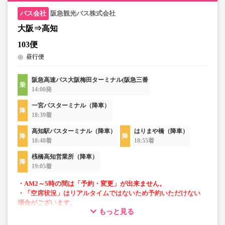
阪急観光バス株式会社
大阪⇒高知
103便
昼行便
阪急高速バス大阪梅田ターミナル(阪急三番
14:00発
一宮バスターミナル（降車）
18:39着
高知駅バスターミナル（降車）
はりまや橋（降車）
18:48着
18:55着
桟橋高知営業所（降車）
19:05着
・AM2～5時の間は「予約・変更」が出来ません。
・「空席状況」はリアルタイムではないため予約いただけない
場合がございます。
もっと見る
■当面の間、一部便にて知寄町～安芸営業所間の運行がござ