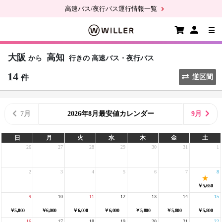
高速バス/夜行バス運行情報一覧
大阪
高知
から
行きの
高速バス・夜行バス
14
件
逆区間
7月
2026年8月最安値カレンダー
9月
日
月
火
水
木
金
土
26
27
28
29
30
31
1
2
3
4
5
6
7
8
￥5,650
9
10
11
12
13
14
15
￥5,800
￥6,000
￥6,000
￥6,000
￥5,800
￥5,800
￥5,800
16
17
18
19
20
21
22