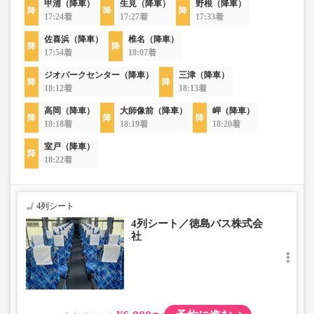
甲浦（降車）
生見（降車）
野根（降車）
17:24着
17:27着
17:33着
佐喜浜（降車）
椎名（降車）
17:54着
18:07着
ジオパークセンター（降車）
三津（降車）
18:12着
18:13着
高岡（降車）
大師像前（降車）
岬（降車）
18:18着
18:19着
18:20着
室戸（降車）
18:22着
4列シート
4列シート／徳島バス株式会
社