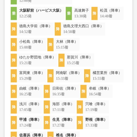
12:00発
大阪駅前（ハービス大阪）
高速舞子
松茂（降車）
12:25発
13:30発
14:40着
徳島大学前（降車）
徳島文理大西口（降車）
14:52着
14:58着
小松島（降車）
大林（降車）
15:08着
15:15着
ゆたか野団地（降車）
那賀川（降車）
15:21着
15:25着
富岡東（降車）
阿南駅（降車）
橘営業所（降車）
15:29着
15:33着
15:55着
由岐（降車）
日和佐（降車）
牟岐（降車）
16:25着
16:35着
16:54着
浅川（降車）
海部（降車）
宍喰（降車）
17:05着
17:11着
17:19着
甲浦（降車）
生見（降車）
野根（降車）
17:24着
17:27着
17:33着
佐喜浜（降車）
椎名（降車）