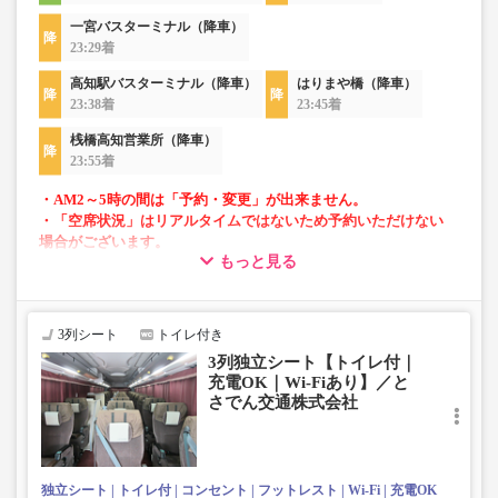
一宮バスターミナル（降車）
23:29着
高知駅バスターミナル（降車）
はりまや橋（降車）
23:38着
23:45着
桟橋高知営業所（降車）
23:55着
・AM2～5時の間は「予約・変更」が出来ません。
・「空席状況」はリアルタイムではないため予約いただけない
場合がございます。
もっと見る
■当面の間、一部便にて知寄町～安芸営業所間の運行がござ
いません。
3列シート
トイレ付き
3列独立シート【トイレ付｜
充電OK｜Wi-Fiあり】／と
さでん交通株式会社
独立シート
トイレ付
コンセント
フットレスト
Wi-Fi
充電OK