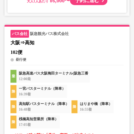
¥6,000〜
予約に進む
大人
阪急観光バス株式会社
大阪⇒高知
102便
昼行便
阪急高速バス大阪梅田ターミナル(阪急三番
12:00発
一宮バスターミナル（降車）
16:39着
高知駅バスターミナル（降車）
はりまや橋（降車）
16:48着
16:55着
桟橋高知営業所（降車）
17:05着