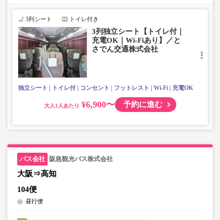
いません。
3列シート
トイレ付き
3列独立シート【トイレ付｜
充電OK｜Wi-Fiあり】／と
さでん交通株式会社
独立シート
トイレ付
コンセント
フットレスト
Wi-Fi
充電OK
¥6,900〜
予約に進む
大人
阪急観光バス株式会社
大阪⇒高知
104便
昼行便