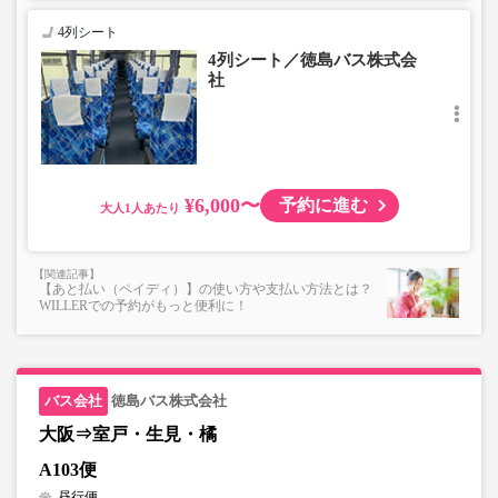
4列シート
4列シート／徳島バス株式会
社
¥6,000〜
予約に進む
大人
【あと払い（ペイディ）】の使い方や支払い方法とは？
WILLERでの予約がもっと便利に！
徳島バス株式会社
大阪⇒室戸・生見・橘
A103便
昼行便