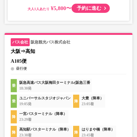
¥5,800〜
予約に進む
大人
阪急観光バス株式会社
大阪⇒高知
A105便
昼行便
阪急高速バス大阪梅田ターミナル(阪急三番
18:30発
ユニバーサルスタジオジャパン
大豊（降車）
19:05発
23:05着
一宮バスターミナル（降車）
23:29着
高知駅バスターミナル（降車）
はりまや橋（降車）
23:38着
23:45着