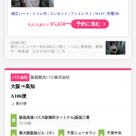
独立シート
トイレ付
コンセント
フットレスト
Wi-Fi
充電OK
¥5,650〜
予約に進む
大人
夜行バスユーザー約4,000人に聞く！バスに乗車前・乗車
中・降車後、おすすめの過ごし方
阪急観光バス株式会社
大阪⇒高知
A106便
夜行便
阪急高速バス大阪梅田ターミナル(阪急三番
23:10発
新大阪阪急ビル（1F）
千里ニュータウン
千里中央