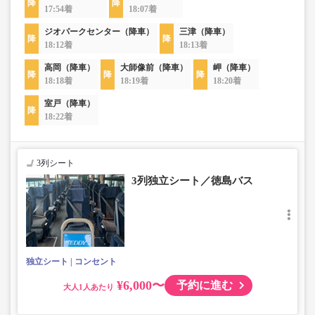
17:54着
18:07着
ジオパークセンター（降車）
三津（降車）
18:12着
18:13着
高岡（降車）
大師像前（降車）
岬（降車）
18:18着
18:19着
18:20着
室戸（降車）
18:22着
3列シート
3列独立シート／徳島バス
独立シート
コンセント
¥6,000〜
予約に進む
大人