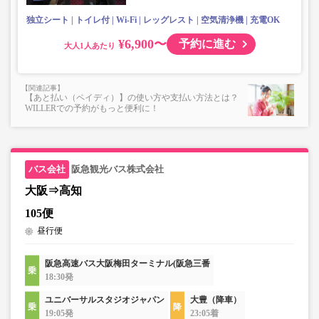
独立シート
トイレ付
Wi-Fi
レッグレスト
空気清浄機
充電OK
¥6,900〜
予約に進む
大人
【あと払い（ペイディ）】の使い方や支払い方法とは？
WILLERでの予約がもっと便利に！
阪急観光バス株式会社
大阪⇒高知
105便
昼行便
阪急高速バス大阪梅田ターミナル(阪急三番
18:30発
ユニバーサルスタジオジャパン
大豊（降車）
19:05発
23:05着