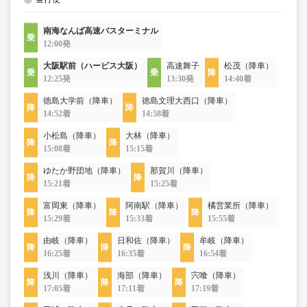
南海なんば高速バスターミナル
12:00発
大阪駅前（ハービス大阪）
高速舞子
松茂（降車）
12:25発
13:30発
14:40着
徳島大学前（降車）
徳島文理大西口（降車）
14:52着
14:58着
小松島（降車）
大林（降車）
15:08着
15:15着
ゆたか野団地（降車）
那賀川（降車）
15:21着
15:25着
富岡東（降車）
阿南駅（降車）
橘営業所（降車）
15:29着
15:33着
15:55着
由岐（降車）
日和佐（降車）
牟岐（降車）
16:25着
16:35着
16:54着
浅川（降車）
海部（降車）
宍喰（降車）
17:05着
17:11着
17:19着