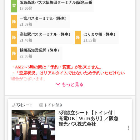
阪急高速バス大阪梅田ターミナル(阪急三番
17:00発
一宮バスターミナル（降車）
21:39着
高知駅バスターミナル（降車）
はりまや橋（降車）
21:48着
21:55着
桟橋高知営業所（降車）
22:05着
・AM2～5時の間は「予約・変更」が出来ません。
・「空席状況」はリアルタイムではないため予約いただけない
場合がございます。
もっと見る
■当面の間、一部便にて知寄町～安芸営業所間の運行がござ
いません。
3列シート
トイレ付き
3列独立シート【トイレ付│
充電OK│Wi-Fiあり】／阪急
観光バス株式会社