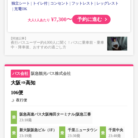
独立シート
トイレ付
コンセント
フットレスト
レッグレスト
充電OK
¥7,300〜
予約に進む
大人
夜行バスユーザー約4,000人に聞く！バスに乗車前・乗車
中・降車後、おすすめの過ごし方
阪急観光バス株式会社
大阪⇒高知
106便
夜行便
阪急高速バス大阪梅田ターミナル(阪急三番
23:10発
新大阪阪急ビル（1F）
千里ニュータウン
千里中央
23:19発
23:30発
23:40発