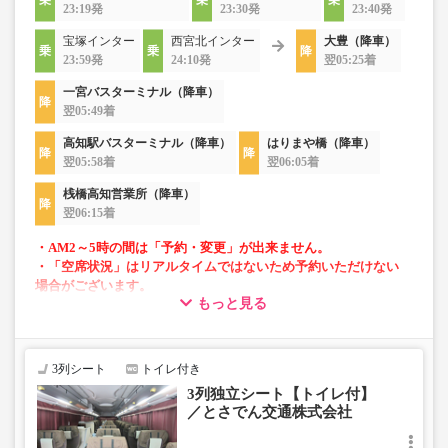
23:19発
23:30発
23:40発
宝塚インター
西宮北インター
大豊（降車）
23:59発
24:10発
翌05:25着
一宮バスターミナル（降車）
翌05:49着
高知駅バスターミナル（降車）
はりまや橋（降車）
翌05:58着
翌06:05着
桟橋高知営業所（降車）
翌06:15着
・AM2～5時の間は「予約・変更」が出来ません。
・「空席状況」はリアルタイムではないため予約いただけない
場合がございます。
もっと見る
■当面の間、一部便にて知寄町～安芸営業所間の運行がござ
いません。
3列シート
トイレ付き
3列独立シート【トイレ付】
／とさでん交通株式会社