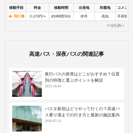
移動手段
料金
移動時間
出発地
到着地
コメント
飛行機
11,670円〜
約0時間50分
伊丹
高知
手荷物検
※当社調べ
高速バス・深夜バスの関連記事
夜行バスの座席はどこがおすすめ？位置
別の特徴と選ぶポイントを解説
2025-10-03
バスタ新宿はどうやって行くの？高速バ
ス乗り場までの行き方と最新の施設案内
2026-07-21