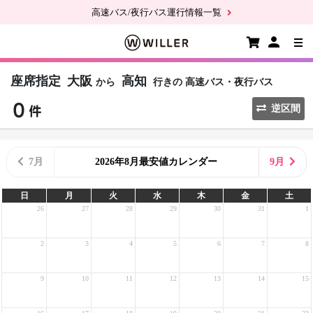
高速バス/夜行バス運行情報一覧
座席指定
大阪
高知
から
行きの
高速バス・夜行バス
逆区間
7月
2026年8月最安値カレンダー
9月
日
月
火
水
木
金
土
26
27
28
29
30
31
1
2
3
4
5
6
7
8
9
10
11
12
13
14
15