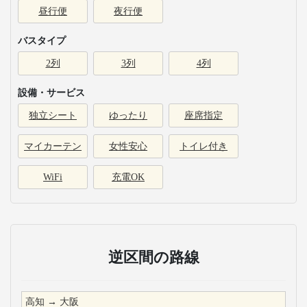
昼行便
夜行便
バスタイプ
2列
3列
4列
設備・サービス
独立シート
ゆったり
座席指定
マイカーテン
女性安心
トイレ付き
WiFi
充電OK
逆区間の路線
高知
→
大阪