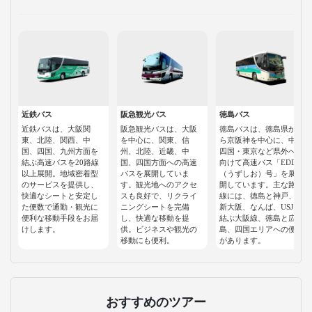
近鉄バス
阪急観光バス
徳島バス
近鉄バスは、大阪関
阪急観光バスは、大阪
徳島バスは、徳島県か
東、北陸、関西、中
を中心に、関東、信
ら京阪神を中心に、中
国、四国、九州方面を
州、北陸、近畿、中
四国・東京など県外へ
結ぶ高速バスを20路線
国、四国方面への高速
向けて高速バス「EDDY
以上展開。地域密着型
バスを展開していま
（うずしお）号」を展
のサービスを提供し、
す。観光地へのアクセ
開しています。主な路
快適なシートと安定し
スも良好で、リクライ
線には、徳島と神戸、
た便数で通勤・観光に
ニングシートを完備
新大阪、なんば、USJを
便利な移動手段をお届
し、快適な移動を提
結ぶ大阪線、徳島と広
けします。
供。ビジネスや観光の
島、四国エリアへの便
移動にも便利。
があります。
おすすめのツアー