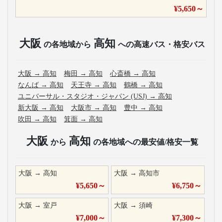
¥
5,650
～
大阪
高知
の各地域から
への高速バス・格安バス
大阪
→
高知
梅田
→
高知
心斎橋
→
高知
なんば
→
高知
天王寺
→
高知
鶴橋
→
高知
ユニバーサル・スタジオ・ジャパン (USJ)
→
高知
新大阪
→
高知
大阪市
→
高知
豊中
→
高知
吹田
→
高知
箕面
→
高知
大阪
高知
から
の各地域への最安値/格安一覧
大阪
→
高知
大阪
→
高知市
¥
5,650
～
¥
6,750
～
大阪
→
室戸
大阪
→
須崎
¥
7,000
～
¥
7,300
～