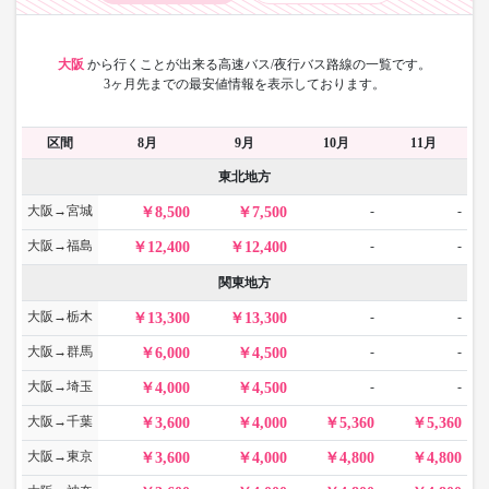
大阪
から
行くことが出来る高速バス/夜行バス路線の一覧です。
3ヶ月先までの最安値情報を表示しております。
区間
8月
9月
10月
11月
東北地方
大阪→宮城
-
-
8,500
7,500
大阪→福島
-
-
12,400
12,400
関東地方
大阪→栃木
-
-
13,300
13,300
大阪→群馬
-
-
6,000
4,500
大阪→埼玉
-
-
4,000
4,500
大阪→千葉
3,600
4,000
5,360
5,360
大阪→東京
3,600
4,000
4,800
4,800