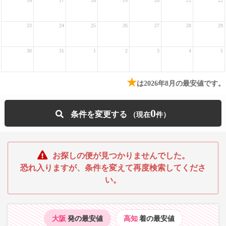
16
17
18
19
20
21
22
23
24
25
26
27
28
29
30
31
1
2
3
4
5
★
は2026年8月の最安値です。
0
条件を変更する
お探しの便が見つかりませんでした。
恐れ入りますが、条件を変えて再度検索してくださ
い。
大阪
発の最安値
高知
着の最安値