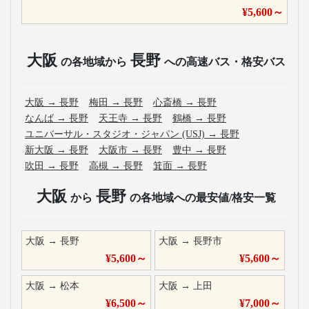
¥
5,600
～
大阪
長野
の各地域から
への高速バス・格安バス
大阪
→
長野
梅田
→
長野
心斎橋
→
長野
なんば
→
長野
天王寺
→
長野
鶴橋
→
長野
ユニバーサル・スタジオ・ジャパン (USJ)
→
長野
新大阪
→
長野
大阪市
→
長野
豊中
→
長野
吹田
→
長野
高槻
→
長野
箕面
→
長野
大阪
長野
から
の各地域への最安値/格安一覧
大阪
→
長野
大阪
→
長野市
¥
5,600
～
¥
5,600
～
大阪
→
松本
大阪
→
上田
¥
6,500
～
¥
7,000
～