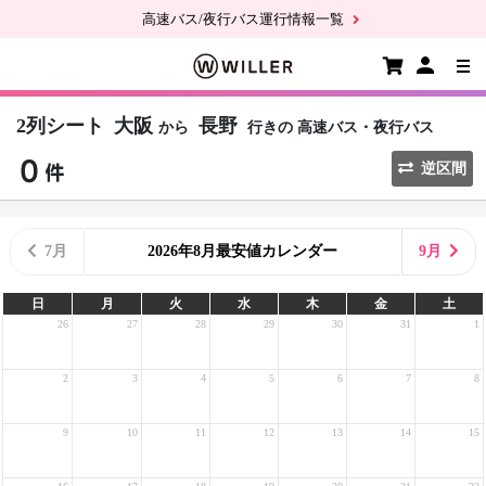
高速バス/夜行バス運行情報一覧
2列シート
大阪
長野
から
行きの
高速バス・夜行バス
逆区間
7月
2026年8月最安値カレンダー
9月
日
月
火
水
木
金
土
26
27
28
29
30
31
1
2
3
4
5
6
7
8
9
10
11
12
13
14
15