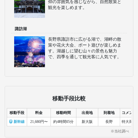
仰の雰囲気を感じながら、自然散策と
観光を楽しめます。
諏訪湖
長野県諏訪市に広がる湖で、湖畔の散
策や花火大会、ボート遊びが楽しめま
す。湖越しに望む山々の景色も魅力
で、四季を通して観光客に人気です。
移動手段比較
移動手段
料金
移動時間
出発地
到着地
コメント
新幹線
21,680円〜
約4時間05分
新大阪
長野
特大荷物
※当社調べ