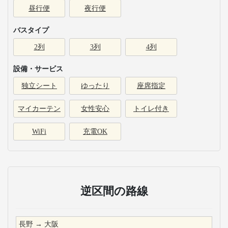
昼行便
夜行便
バスタイプ
2列
3列
4列
設備・サービス
独立シート
ゆったり
座席指定
マイカーテン
女性安心
トイレ付き
WiFi
充電OK
逆区間の路線
長野
→
大阪