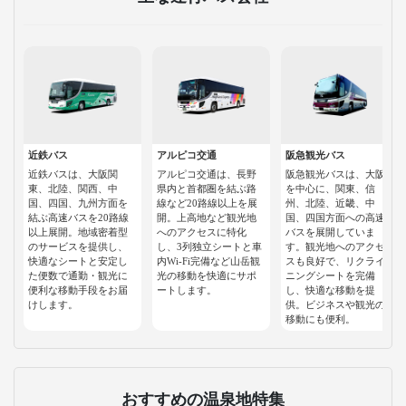
近鉄バス
アルピコ交通
阪急観光バス
近鉄バスは、大阪関
アルピコ交通は、長野
阪急観光バスは、大阪
東、北陸、関西、中
県内と首都圏を結ぶ路
を中心に、関東、信
国、四国、九州方面を
線など20路線以上を展
州、北陸、近畿、中
結ぶ高速バスを20路線
開。上高地など観光地
国、四国方面への高速
以上展開。地域密着型
へのアクセスに特化
バスを展開していま
のサービスを提供し、
し、3列独立シートと車
す。観光地へのアクセ
快適なシートと安定し
内Wi-Fi完備など山岳観
スも良好で、リクライ
た便数で通勤・観光に
光の移動を快適にサポ
ニングシートを完備
便利な移動手段をお届
ートします。
し、快適な移動を提
けします。
供。ビジネスや観光の
移動にも便利。
おすすめの温泉地特集