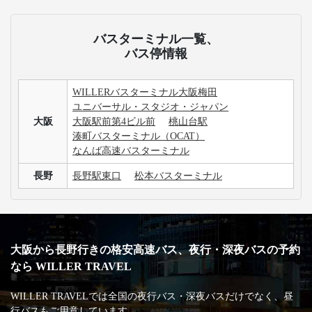
バスターミナル一覧、
バス停情報
WILLERバスターミナル大阪梅田
ユニバーサル・スタジオ・ジャパン
大阪
大阪駅前第4ビル前
桃山台駅
湊町バスターミナル（OCAT）
なんば高速バスターミナル
長野
長野駅東口
松本バスターミナル
大阪から長野行きの格安高速バス、夜行・深夜バスの予約
なら WILLER TRAVEL
WILLER TRAVELでは全国の夜行バス・深夜バスだけでなく、昼
行バスもご用意しています。