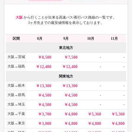
大阪
から
行くことが出来る高速バス/夜行バス路線の一覧です。
3ヶ月先までの最安値情報を表示しております。
区間
8月
9月
10月
11月
東北地方
大阪→宮城
-
-
8,500
7,500
大阪→福島
-
-
12,400
12,400
関東地方
大阪→栃木
-
-
13,300
13,300
大阪→群馬
-
-
4,500
4,500
大阪→埼玉
-
-
4,500
4,500
大阪→千葉
3,700
4,000
5,360
5,360
大阪→東京
3,000
4,000
4,800
4,800