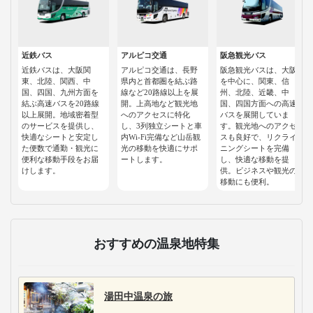
近鉄バス
アルピコ交通
阪急観光バス
近鉄バスは、大阪関
アルピコ交通は、長野
阪急観光バスは、大阪
東、北陸、関西、中
県内と首都圏を結ぶ路
を中心に、関東、信
国、四国、九州方面を
線など20路線以上を展
州、北陸、近畿、中
結ぶ高速バスを20路線
開。上高地など観光地
国、四国方面への高速
以上展開。地域密着型
へのアクセスに特化
バスを展開していま
のサービスを提供し、
し、3列独立シートと車
す。観光地へのアクセ
快適なシートと安定し
内Wi-Fi完備など山岳観
スも良好で、リクライ
た便数で通勤・観光に
光の移動を快適にサポ
ニングシートを完備
便利な移動手段をお届
ートします。
し、快適な移動を提
けします。
供。ビジネスや観光の
移動にも便利。
おすすめの温泉地特集
湯田中温泉の旅