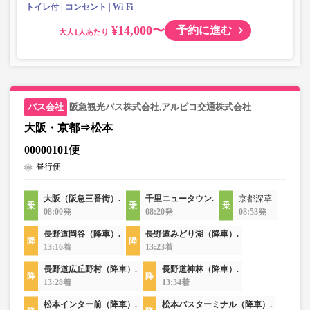
トイレ付
コンセント
Wi-Fi
¥14,000〜
予約に進む
大人
阪急観光バス株式会社,アルピコ交通株式会社
大阪・京都⇒松本
00000101便
昼行便
大阪（阪急三番街）.
千里ニュータウン.
京都深草.
08:00発
08:20発
08:53発
長野道岡谷（降車）.
長野道みどり湖（降車）.
13:16着
13:23着
長野道広丘野村（降車）.
長野道神林（降車）.
13:28着
13:34着
松本インター前（降車）.
松本バスターミナル（降車）.