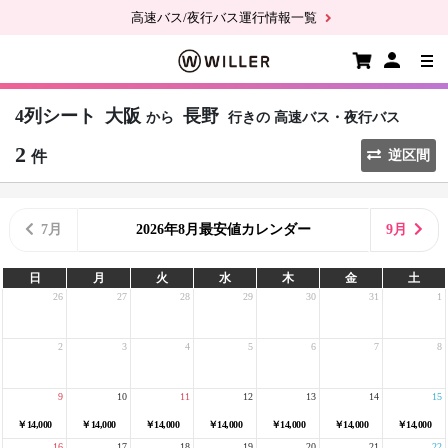
高速バス/夜行バス運行情報一覧
4列シート
大阪
長野
から
行きの
高速バス・夜行バス
2
件
逆区間
7月
2026年8月最安値カレンダー
9月
日
月
火
水
木
金
土
26
27
28
29
30
31
1
2
3
4
5
6
7
8
9
10
11
12
13
14
15
￥14,000
￥14,000
￥14,000
￥14,000
￥14,000
￥14,000
￥14,000
16
17
18
19
20
21
22