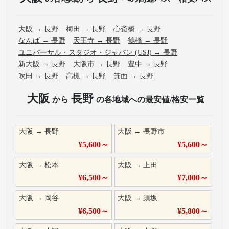
大阪
→
長野
梅田
→
長野
心斎橋
→
長野
なんば
→
長野
天王寺
→
長野
鶴橋
→
長野
ユニバーサル・スタジオ・ジャパン (USJ)
→
長野
新大阪
→
長野
大阪市
→
長野
豊中
→
長野
吹田
→
長野
高槻
→
長野
箕面
→
長野
大阪
長野
から
の各地域への最安値/格安一覧
大阪
→
長野
大阪
→
長野市
¥
5,600
～
¥
5,600
～
大阪
→
松本
大阪
→
上田
¥
6,500
～
¥
7,000
～
大阪
→
岡谷
大阪
→
須坂
¥
6,500
～
¥
5,800
～