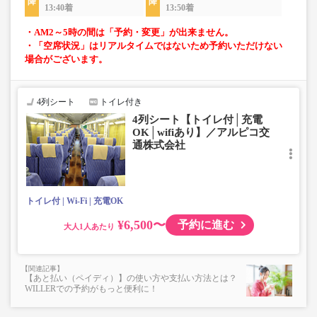
13:40着
13:50着
・AM2～5時の間は「予約・変更」が出来ません。
・「空席状況」はリアルタイムではないため予約いただけない
場合がございます。
4列シート
トイレ付き
4列シート【トイレ付│充電
OK│wifiあり】／アルピコ交
通株式会社
トイレ付
Wi-Fi
充電OK
¥6,500〜
予約に進む
大人
【あと払い（ペイディ）】の使い方や支払い方法とは？
WILLERでの予約がもっと便利に！