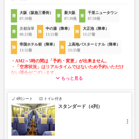
大阪（阪急三番街）
新大阪
千里ニュータウン
07:30発
07:39発
07:50発
京都深草
中の湯（降車）
大正池（降車）
08:23発
13:21着
13:27着
帝国ホテル前（降車）
上高地バスターミナル（降車）
13:32着
13:35着
・AM2～5時の間は「予約・変更」が出来ません。
・「空席状況」はリアルタイムではないため予約いただけ
ない場合がございます。
もっと見る
・車両は予告なく変更となる場合がございます。これに伴
い、座席やシート設備が変更となる場合がございますの
で、あらかじめご了承ください。
4列シート
トイレ付き
スタンダード（4列）