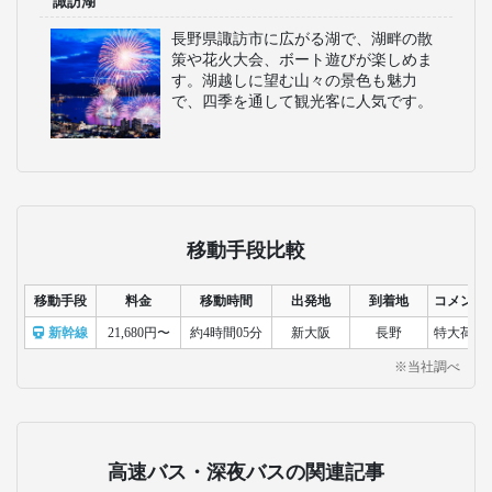
諏訪湖
長野県諏訪市に広がる湖で、湖畔の散
策や花火大会、ボート遊びが楽しめま
す。湖越しに望む山々の景色も魅力
で、四季を通して観光客に人気です。
移動手段比較
移動手段
料金
移動時間
出発地
到着地
コメント
新幹線
21,680円〜
約4時間05分
新大阪
長野
特大荷物
※当社調べ
高速バス・深夜バスの関連記事