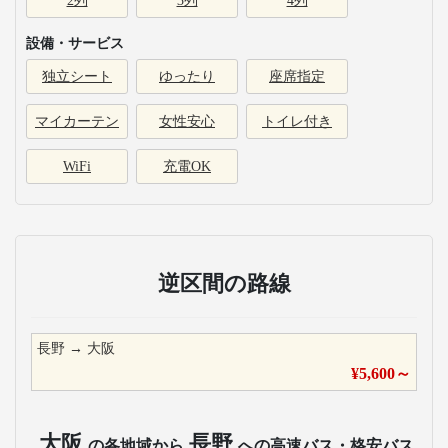
2列
3列
4列
設備・サービス
独立シート
ゆったり
座席指定
マイカーテン
女性安心
トイレ付き
WiFi
充電OK
逆区間の路線
長野
→
大阪
¥
5,600
～
大阪
長野
の各地域から
への高速バス・格安バス