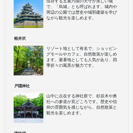
現存する五重六階の天守が美しい城
で、「烏城」とも呼ばれます。城内や
周辺の公園では歴史や城郭建築を学び
ながら観光を楽しめます。
軽井沢
リゾート地として有名で、ショッピン
グモールやカフェ、自然散策が楽しめ
ます。避暑地としても人気があり、四
季折々の風景が魅力です。
戸隠神社
山中に点在する神社群で、杉並木や奥
社への参道が見どころです。歴史や信
仰の雰囲気を感じながら、自然散策と
観光を楽しめます。