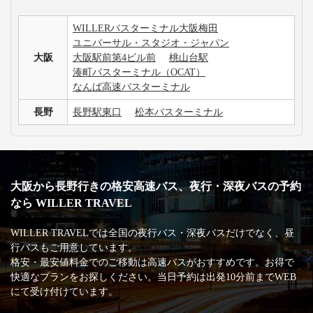
WILLERバスターミナル大阪梅田
ユニバーサル・スタジオ・ジャパン
大阪
大阪駅前第4ビル前
桃山台駅
湊町バスターミナル（OCAT）
なんば高速バスターミナル
長野
長野駅東口
松本バスターミナル
大阪から長野行きの格安高速バス、夜行・深夜バスの予約
なら WILLER TRAVEL
WILLER TRAVELでは全国の夜行バス・深夜バスだけでなく、昼
行バスもご用意しています。
格安・最安値料金でのご移動は高速バスがおすすめです。お得で
快適なプランをお探しください。当日予約は出発10分前までWEB
にて受け付けています。