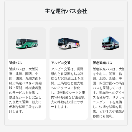
主な運行バス会社
近鉄バス
アルピコ交通
阪急観光バス
近鉄バスは、大阪関
アルピコ交通は、長野
阪急観光バスは、大阪
東、北陸、関西、中
県内と首都圏を結ぶ路
を中心に、関東、信
国、四国、九州方面を
線など20路線以上を展
州、北陸、近畿、中
結ぶ高速バスを20路線
開。上高地など観光地
国、四国方面への高速
以上展開。地域密着型
へのアクセスに特化
バスを展開していま
のサービスを提供し、
し、3列独立シートと車
す。観光地へのアクセ
快適なシートと安定し
内Wi-Fi完備など山岳観
スも良好で、リクライ
た便数で通勤・観光に
光の移動を快適にサポ
ニングシートを完備
便利な移動手段をお届
ートします。
し、快適な移動を提
けします。
供。ビジネスや観光の
移動にも便利。