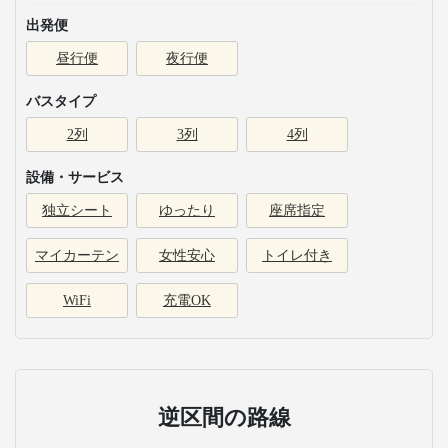
出発便
昼行便
夜行便
バスタイプ
2列
3列
4列
設備・サービス
独立シート
ゆったり
座席指定
マイカーテン
女性安心
トイレ付き
WiFi
充電OK
逆区間の路線