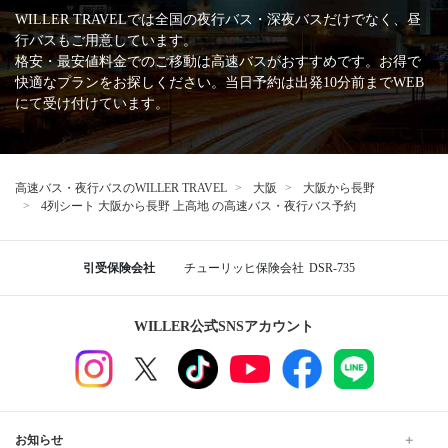
WILLER TRAVELでは全国の夜行バス・深夜バスだけでなく、昼
行バスもご用意しています。
格安・最安値料金でのご移動は高速バスがおすすめです。お得で
快適なプランをお探しください。当日予約は出発10分前までWEB
にて受け付けています。
高速バス・夜行バスのWILLER TRAVEL
大阪
大阪から長野
4列シート 大阪から長野 上高地 の高速バス・夜行バス予約
引受保険会社
チューリッヒ保険会社
DSR-735
WILLER公式SNSアカウント
お知らせ