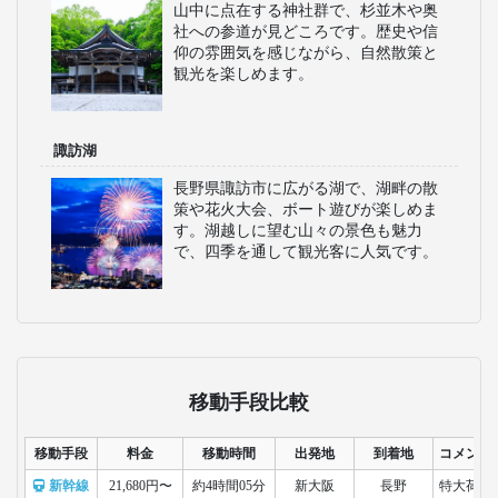
山中に点在する神社群で、杉並木や奥
社への参道が見どころです。歴史や信
仰の雰囲気を感じながら、自然散策と
観光を楽しめます。
諏訪湖
長野県諏訪市に広がる湖で、湖畔の散
策や花火大会、ボート遊びが楽しめま
す。湖越しに望む山々の景色も魅力
で、四季を通して観光客に人気です。
移動手段比較
移動手段
料金
移動時間
出発地
到着地
コメント
新幹線
21,680円〜
約4時間05分
新大阪
長野
特大荷物