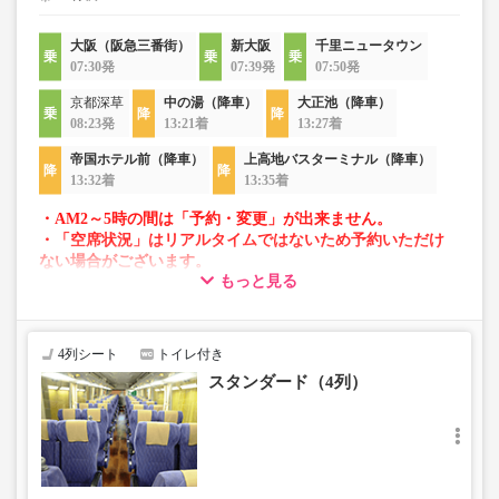
大阪（阪急三番街）
新大阪
千里ニュータウン
07:30発
07:39発
07:50発
京都深草
中の湯（降車）
大正池（降車）
08:23発
13:21着
13:27着
帝国ホテル前（降車）
上高地バスターミナル（降車）
13:32着
13:35着
・AM2～5時の間は「予約・変更」が出来ません。
・「空席状況」はリアルタイムではないため予約いただけ
ない場合がございます。
もっと見る
・車両は予告なく変更となる場合がございます。これに伴
い、座席やシート設備が変更となる場合がございますの
で、あらかじめご了承ください。
4列シート
トイレ付き
スタンダード（4列）