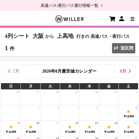
高速バス/夜行バス運行情報一覧
4列シート
大阪
上高地
から
行きの
高速バス・夜行バス
1
件
逆区間
7月
2026年8月最安値カレンダー
9月
日
月
火
水
木
金
土
26
27
28
29
30
31
1
2
3
4
5
6
7
8
￥14,000
9
10
11
12
13
14
15
￥14,000
￥14,000
￥14,000
￥14,000
￥14,000
￥14,000
16
17
18
19
20
21
22