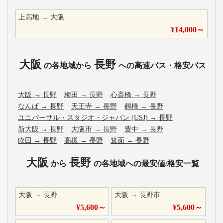
上高地
→
大阪
¥
14,000
～
大阪
長野
の各地域から
への高速バス・格安バス
大阪
→
長野
梅田
→
長野
心斎橋
→
長野
なんば
→
長野
天王寺
→
長野
鶴橋
→
長野
ユニバーサル・スタジオ・ジャパン (USJ)
→
長野
新大阪
→
長野
大阪市
→
長野
豊中
→
長野
吹田
→
長野
高槻
→
長野
箕面
→
長野
大阪
長野
から
の各地域への最安値/格安一覧
大阪
→
長野
大阪
→
長野市
¥
5,600
～
¥
5,600
～