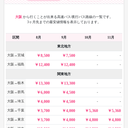
大阪
から
行くことが出来る高速バス/夜行バス路線の一覧です。
3ヶ月先までの最安値情報を表示しております。
区間
8月
9月
10月
11月
東北地方
大阪→宮城
-
-
8,500
7,500
大阪→福島
-
-
12,400
12,400
関東地方
大阪→栃木
-
-
13,300
13,300
大阪→群馬
-
-
6,000
4,500
大阪→埼玉
-
-
4,000
4,500
大阪→千葉
3,700
4,000
5,360
5,360
大阪→東京
3,700
4,000
4,800
4,800