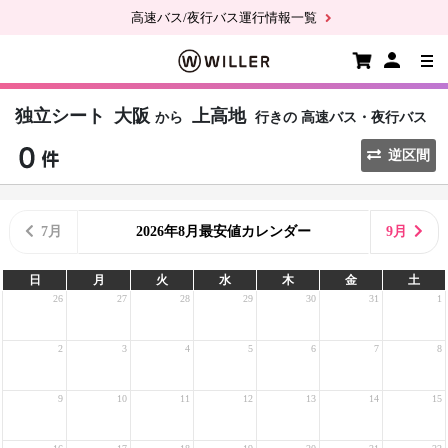
高速バス/夜行バス運行情報一覧
独立シート
大阪
上高地
から
行きの
高速バス・夜行バス
逆区間
7月
2026年8月最安値カレンダー
9月
日
月
火
水
木
金
土
26
27
28
29
30
31
1
2
3
4
5
6
7
8
9
10
11
12
13
14
15