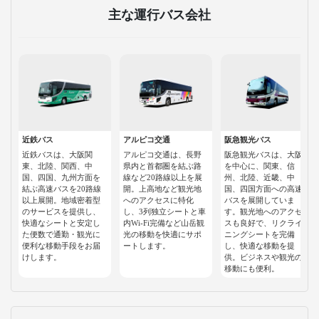
主な運行バス会社
近鉄バス
アルピコ交通
阪急観光バス
近鉄バスは、大阪関
アルピコ交通は、長野
阪急観光バスは、大阪
東、北陸、関西、中
県内と首都圏を結ぶ路
を中心に、関東、信
国、四国、九州方面を
線など20路線以上を展
州、北陸、近畿、中
結ぶ高速バスを20路線
開。上高地など観光地
国、四国方面への高速
以上展開。地域密着型
へのアクセスに特化
バスを展開していま
のサービスを提供し、
し、3列独立シートと車
す。観光地へのアクセ
快適なシートと安定し
内Wi-Fi完備など山岳観
スも良好で、リクライ
た便数で通勤・観光に
光の移動を快適にサポ
ニングシートを完備
便利な移動手段をお届
ートします。
し、快適な移動を提
けします。
供。ビジネスや観光の
移動にも便利。