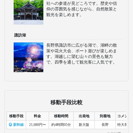
社への参道が見どころです。歴史や信
仰の雰囲気を感じながら、自然散策と
観光を楽しめます。
諏訪湖
長野県諏訪市に広がる湖で、湖畔の散
策や花火大会、ボート遊びが楽しめま
す。湖越しに望む山々の景色も魅力
で、四季を通して観光客に人気です。
移動手段比較
移動手段
料金
移動時間
出発地
到着地
コメント
新幹線
21,680円〜
約4時間05分
新大阪
長野
特大荷物