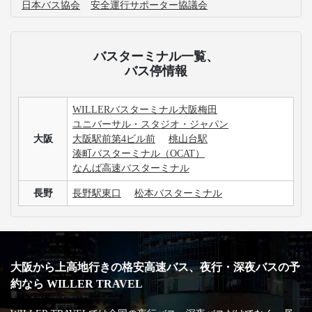
日本バス協会
安全運行サポーター協議会
バスターミナル一覧、
バス停情報
WILLERバスターミナル大阪梅田
ユニバーサル・スタジオ・ジャパン
大阪
大阪駅前第4ビル前
桃山台駅
湊町バスターミナル（OCAT）
なんば高速バスターミナル
長野
長野駅東口
松本バスターミナル
大阪から上高地行きの格安高速バス、夜行・深夜バスの予
約なら WILLER TRAVEL