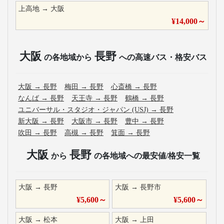
上高地
→
大阪
¥
14,000
～
大阪
長野
の各地域から
への高速バス・格安バス
大阪
→
長野
梅田
→
長野
心斎橋
→
長野
なんば
→
長野
天王寺
→
長野
鶴橋
→
長野
ユニバーサル・スタジオ・ジャパン (USJ)
→
長野
新大阪
→
長野
大阪市
→
長野
豊中
→
長野
吹田
→
長野
高槻
→
長野
箕面
→
長野
大阪
長野
から
の各地域への最安値/格安一覧
大阪
→
長野
大阪
→
長野市
¥
5,600
～
¥
5,600
～
大阪
→
松本
大阪
→
上田