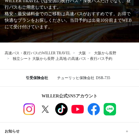
WILLER TRAVELでは全国の夜行バス・深夜バスだけでなく、昼
行バスもご用意しています。
格安・最安値料金でのご移動は高速バスがおすすめです。お得で
快適なプランをお探しください。当日予約は出発10分前までWEB
にて受け付けています。
高速バス・夜行バスのWILLER TRAVEL
大阪
大阪から長野
独立シート 大阪から長野 上高地 の高速バス・夜行バス予約
引受保険会社
チューリッヒ保険会社
DSR-735
WILLER公式SNSアカウント
お知らせ