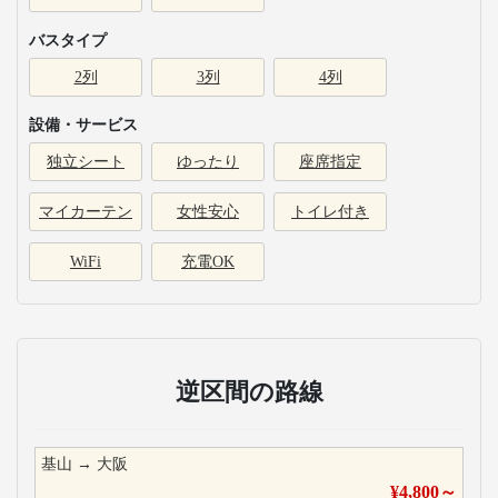
バスタイプ
2列
3列
4列
設備・サービス
独立シート
ゆったり
座席指定
マイカーテン
女性安心
トイレ付き
WiFi
充電OK
逆区間の路線
基山
→
大阪
¥
4,800
～