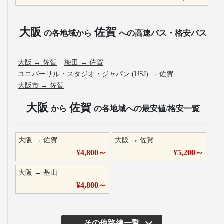
大阪
佐賀
の各地域から
への高速バス・格安バス
大阪
→
佐賀
梅田
→
佐賀
ユニバーサル・スタジオ・ジャパン (USJ)
→
佐賀
大阪市
→
佐賀
大阪
佐賀
から
の各地域への最安値/格安一覧
大阪
→
佐賀
大阪
→
佐賀
¥
4,800
～
¥
5,200
～
大阪
→
基山
¥
4,800
～
その他路線一覧