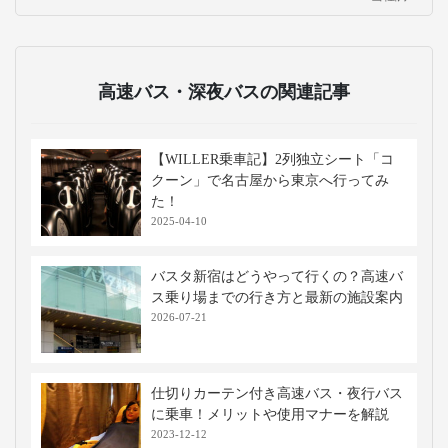
速バスです。
おすすめのツアー
大阪発の日帰りバスツアー
移動手段比較
移動手段
料金
移動時間
出発地
到着地
コメント
新幹線
16,500円〜
約2時間55分
新大阪
新鳥栖
特大荷物
※当社調べ