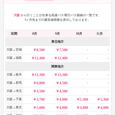
大阪
から
行くことが出来る高速バス/夜行バス路線の一覧です。
3ヶ月先までの最安値情報を表示しております。
区間
8月
9月
10月
11月
東北地方
大阪→宮城
-
-
8,500
7,500
大阪→福島
-
-
12,400
12,400
関東地方
大阪→栃木
-
-
13,300
13,300
大阪→群馬
-
-
6,000
4,500
大阪→埼玉
-
-
4,500
4,500
大阪→千葉
3,700
4,000
5,360
5,360
大阪→東京
3,000
4,000
4,800
4,800