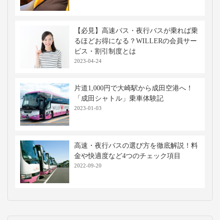
高速バス・深夜バスの関連記事
【WILLER乗車記】2列独立シート「コ
クーン」で名古屋から東京へ行ってみ
た！
2025-04-10
バスタ新宿はどうやって行くの？高速バ
ス乗り場までの行き方と最新の施設案内
2026-07-21
仕切りカーテン付き高速バス・夜行バス
に乗車！メリットや使用マナーを解説
2023-12-12