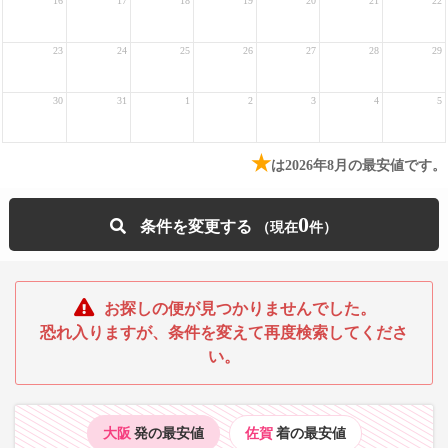
16
17
18
19
20
21
22
23
24
25
26
27
28
29
30
31
1
2
3
4
5
★
は2026年8月の最安値です。
0
条件を変更する
お探しの便が見つかりませんでした。
恐れ入りますが、条件を変えて再度検索してくださ
い。
大阪
発の最安値
佐賀
着の最安値