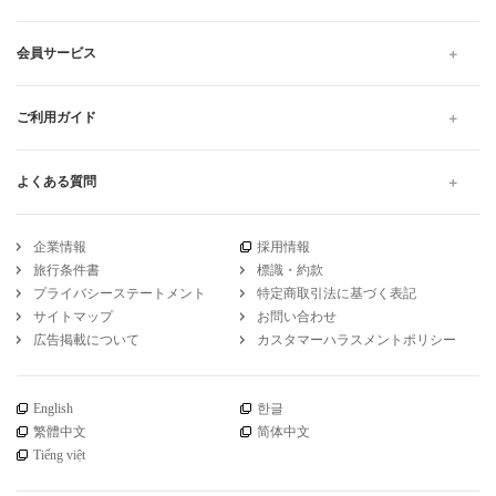
快適なプランをお探しください。当日予約は出発10分前までWEB
にて受け付けています。
高速バス・夜行バスのWILLER TRAVEL
大阪
大阪から佐賀
2列シート 大阪から佐賀 基山 の高速バス・夜行バス予約
引受保険会社
チューリッヒ保険会社
DSR-735
WILLER公式SNSアカウント
お知らせ
WILLER会員メニュー