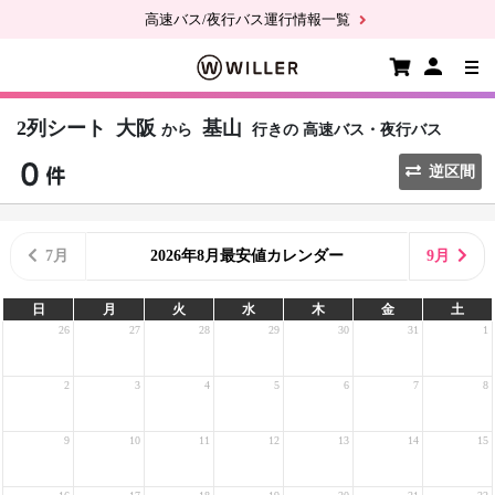
高速バス/夜行バス運行情報一覧
2列シート
大阪
基山
から
行きの
高速バス・夜行バス
逆区間
7月
2026年8月最安値カレンダー
9月
日
月
火
水
木
金
土
26
27
28
29
30
31
1
2
3
4
5
6
7
8
9
10
11
12
13
14
15