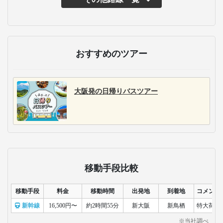
主な運行バス会社
WILLER EXPRESS/STA
R EXPRESS
WILLER EXPRESSは、
東京～大阪、名古屋間
を中心とした全国で、
都市間バスと空港バス
を22路線・1日200便運
行。自社開発した快適
なオリジナルシートや
最新のIoT技術を活用し
た安全運行で好評の高