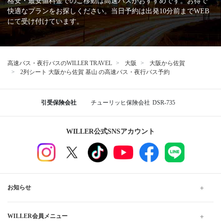
バスターミナル一覧、
バス停情報
WILLERバスターミナル大阪梅田
ユニバーサル・スタジオ・ジャパン
大阪
大阪駅前第4ビル前
桃山台駅
湊町バスターミナル（OCAT）
なんば高速バスターミナル
大阪から基山行きの格安高速バス、夜行・深夜バスの予約
なら WILLER TRAVEL
WILLER TRAVELでは全国の夜行バス・深夜バスだけでなく、昼
行バスもご用意しています。
格安・最安値料金でのご移動は高速バスがおすすめです。お得で