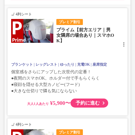
4列シート
プレミア割引
プライム【前方エリア｜男
女隣席の場合あり｜スマホO
K】
ブランケット
レッグレスト
ゆったり
充電OK
座席指定
個室感をさらにアップした次世代の定番！
●夜間のスマホOK。ホルダー付で手もらくらく
●寝顔を隠せる大型カノピー(フード)
●大きな仕切りで隣も気にならない
¥5,900〜
予約に進む
大人
4列シート
プレミア割引