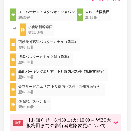
ユニバーサル・スタジオ・ジャパン
ＷＢＴ大阪梅田
20:30発
21:15発
小倉駅新幹線口
翌05:10着
西鉄天神高速バスターミナル（降車）
翌06:45着
博多バスターミナル２階（降車）
翌07:00着
基山パーキングエリア 下り線内バス停（九州方面行）
翌07:30着
金立サービスエリア 下り線内バス停（九州方面行き）
翌07:50着
佐賀駅バスセンター
翌08:10着
【お知らせ】6月30日(火) 10:00～ WBT大
重要
阪梅田までの歩行者道路変更について