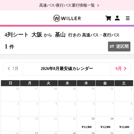
高速バス/夜行バス運行情報一覧
4列シート
大阪
基山
から
行きの
高速バス・夜行バス
1
件
逆区間
7月
2026年8月最安値カレンダー
9月
日
月
火
水
木
金
土
26
27
28
29
30
31
1
2
3
4
5
6
7
8
9
10
11
12
13
14
15
￥11,900
￥12,900
￥12,600
16
17
18
19
20
21
22