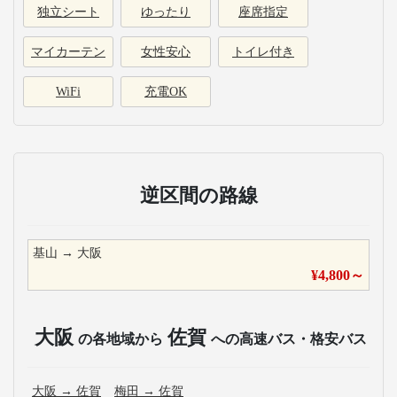
独立シート
ゆったり
座席指定
マイカーテン
女性安心
トイレ付き
WiFi
充電OK
逆区間の路線
基山
→
大阪
¥
4,800
～
大阪
佐賀
の各地域から
への高速バス・格安バス
大阪
→
佐賀
梅田
→
佐賀