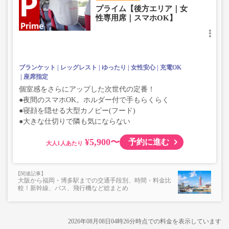
プライム【後方エリア｜女
性専用席｜スマホOK】
ブランケット
レッグレスト
ゆったり
女性安心
充電OK
座席指定
個室感をさらにアップした次世代の定番！
●夜間のスマホOK。ホルダー付で手もらくらく
●寝顔を隠せる大型カノピー(フード)
●大きな仕切りで隣も気にならない
¥5,900〜
予約に進む
大人
大阪から福岡・博多駅までの交通手段別、時間・料金比
較！新幹線、バス、飛行機など総まとめ
2026年08月08日04時26分
時点での料金を表示しています