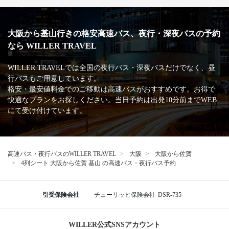
大阪から基山行きの格安高速バス、夜行・深夜バスの予約
なら WILLER TRAVEL
WILLER TRAVELでは全国の夜行バス・深夜バスだけでなく、昼
行バスもご用意しています。
格安・最安値料金でのご移動は高速バスがおすすめです。お得で
快適なプランをお探しください。当日予約は出発10分前までWEB
にて受け付けています。
高速バス・夜行バスのWILLER TRAVEL
大阪
大阪から佐賀
4列シート 大阪から佐賀 基山 の高速バス・夜行バス予約
引受保険会社
チューリッヒ保険会社
DSR-735
WILLER公式SNSアカウント