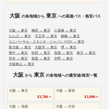
大阪
東京
の各地域から
への高速バス・格安バス
大阪
→
東京
梅田
→
東京
心斎橋
→
東京
なんば
→
東京
天王寺
→
東京
鶴橋
→
東京
ユニバーサル・スタジオ・ジャパン (USJ)
→
東京
新大阪
→
東京
大阪市
→
東京
堺
→
東京
豊中
→
東京
吹田
→
東京
高槻
→
東京
枚方
→
東京
茨木
→
東京
箕面
→
東京
交野
→
東京
大阪狭山
→
東京
大阪
東京
から
の各地域への最安値/格安一覧
大阪
→
東京
大阪
→
新宿
¥
3,700
～
¥
3,900
～
大阪
→
池袋
大阪
→
渋谷