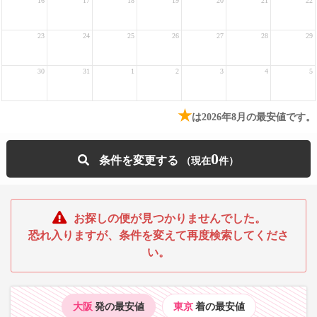
16
17
18
19
20
21
22
23
24
25
26
27
28
29
30
31
1
2
3
4
5
★
は2026年8月の最安値です。
0
条件を変更する
お探しの便が見つかりませんでした。
恐れ入りますが、条件を変えて再度検索してくださ
い。
大阪
発の最安値
東京
着の最安値