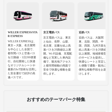
WILLER EXPRESS/STA
京王電鉄バス
近鉄バス
R EXPRESS
京王電鉄バスは、東京
近鉄バスは、大阪関
WILLER EXPRESSは、
と仙台、長野、山梨、
東、北陸、関西、中
東京～大阪、名古屋間
名古屋、近畿を結ぶ高
国、四国、九州方面を
を中心とした全国で、
速バスを20路線以上展
結ぶ高速バスを20路線
都市間バスと空港バス
開。Wi-FI設備、充電配
以上展開。地域密着型
を22路線・1日200便運
備など充実した車内設
のサービスを提供し、
行。自社開発した快適
備で、観光地アクセス
快適なシートと安定し
なオリジナルシートや
と都市間移動の両面で
た便数で通勤・観光に
最新のIoT技術を活用し
安全で快適な移動を提
便利な移動手段をお届
た安全運行で好評の高
供します。
けします。
速バスです。
おすすめのテーマパーク特集