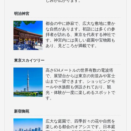
しみが広がります。
明治神宮
都会の中に静寂で、広大な敷地に豊か
な自然があります。初詣には多くの参
拝者が訪れる、東京を代表する神社で
す。神宮内には美しい庭園や宝物殿も
あり、見どころが満載です。
東京スカイツリー
高さ634メートルの世界有数の電波塔
で、展望台からは東京の街並みや富士
山まで一望できます。ショッピングモ
ールや水族館も併設されており、観
光・体験が一度に楽しめるスポットで
す。
新宿御苑
広大な庭園で、四季折々の花や自然を
楽しめる都会のオアシスです。日本庭