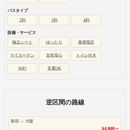
バスタイプ
2列
3列
4列
設備・サービス
独立シート
ゆったり
座席指定
マイカーテン
女性安心
トイレ付き
WiFi
充電OK
逆区間の路線
新宿
→
大阪
¥
4,000
～