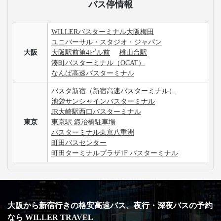
バス停情報
WILLERバスターミナル大阪梅田
ユニバーサル・スタジオ・ジャパン
大阪
大阪駅前第4ビル前
桃山台駅
湊町バスターミナル（OCAT）
なんば高速バスターミナル
バスタ新宿（新宿高速バスターミナル）
池袋サンシャインバスターミナル
JR大崎駅西口バスターミナル
東京
東京駅 鍛冶橋駐車場
バスターミナル東京八重洲
町田バスセンター
町田ターミナルプラザ1F バスターミナル
大阪から新宿行きの格安高速バス、夜行・深夜バスの予約
なら WILLER TRAVEL