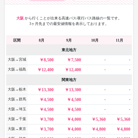
大阪
から
行くことが出来る高速バス/夜行バス路線の一覧です。
3ヶ月先までの最安値情報を表示しております。
区間
8月
9月
10月
11月
東北地方
大阪→宮城
-
-
8,500
7,500
大阪→福島
-
-
12,400
12,400
関東地方
大阪→栃木
-
-
13,300
13,300
大阪→群馬
-
-
4,500
4,500
大阪→埼玉
-
-
4,500
4,500
大阪→千葉
3,700
4,000
5,360
5,360
大阪→東京
3,700
4,000
4,800
4,800