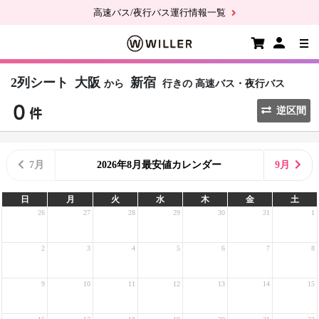
高速バス/夜行バス運行情報一覧
2列シート
大阪
新宿
から
行きの
高速バス・夜行バス
逆区間
7月
2026年8月最安値カレンダー
9月
日
月
火
水
木
金
土
26
27
28
29
30
31
1
2
3
4
5
6
7
8
9
10
11
12
13
14
15