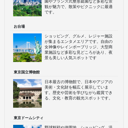
園やフランス式整形庭園など多彩な景
観が魅力で、散策やピクニックに最適
です。
お台場
ショッピング、グルメ、レジャー施設
が集まるエンタメエリアです。自由の
女神像やレインボーブリッジ、大型商
業施設など多彩な見どころがあり、夜
景も美しい人気スポットです
東京国立博物館
日本最古の博物館で、日本やアジアの
美術・文化財を幅広く展示していま
す。歴史や芸術を学びながら鑑賞でき
る、文化・教育の観光スポットです。
東京ドームシティ
野球観戦や遊園地、ショッピング、温