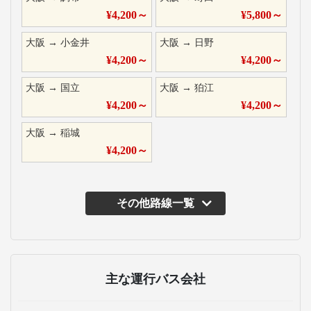
¥
4,200
～
¥
5,800
～
大阪
→
小金井
大阪
→
日野
¥
4,200
～
¥
4,200
～
大阪
→
国立
大阪
→
狛江
¥
4,200
～
¥
4,200
～
大阪
→
稲城
¥
4,200
～
その他路線一覧
主な運行バス会社