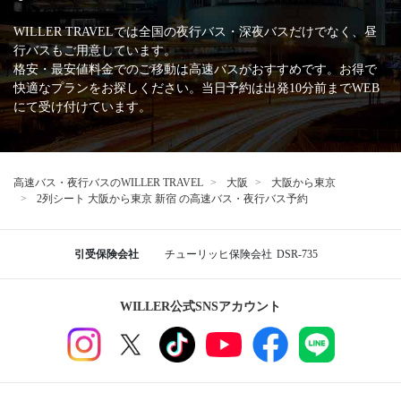
WILLER TRAVELでは全国の夜行バス・深夜バスだけでなく、昼
行バスもご用意しています。
格安・最安値料金でのご移動は高速バスがおすすめです。お得で
快適なプランをお探しください。当日予約は出発10分前までWEB
にて受け付けています。
高速バス・夜行バスのWILLER TRAVEL
大阪
大阪から東京
2列シート 大阪から東京 新宿 の高速バス・夜行バス予約
引受保険会社
チューリッヒ保険会社
DSR-735
WILLER公式SNSアカウント