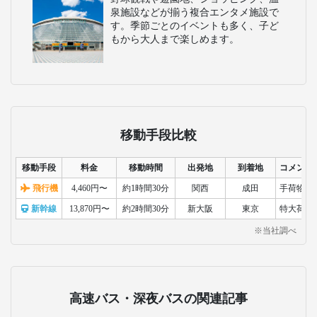
泉施設などが揃う複合エンタメ施設で
す。季節ごとのイベントも多く、子ど
もから大人まで楽しめます。
移動手段比較
移動手段
料金
移動時間
出発地
到着地
コメント
飛行機
4,460円〜
約1時間30分
関西
成田
手荷物検
新幹線
13,870円〜
約2時間30分
新大阪
東京
特大荷物
※当社調べ
高速バス・深夜バスの関連記事