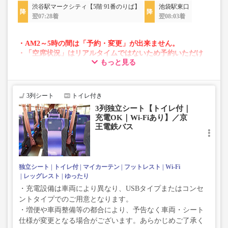
渋谷駅マークシティ【5階 91番のりば】
池袋駅東口
翌07:28着
翌08:03着
・AM2～5時の間は「予約・変更」が出来ません。
・「空席状況」はリアルタイムではないため予約いただけ
もっと見る
ない場合がございます。
・変動運賃採用路線のため購入のタイミングで運賃が変動
する場合がございます。
・車両は予告なく変更となる場合がございます。これに伴
3列シート
トイレ付き
い、座席やシート設備が変更となる場合がございますの
3列独立シート【トイレ付｜
で、あらかじめご了承ください。
充電OK｜Wi-Fiあり】／京
王電鉄バス
独立シート
トイレ付
マイカーテン
フットレスト
Wi-Fi
レッグレスト
ゆったり
・充電設備は車両により異なり、USBタイプまたはコンセ
ントタイプでのご用意となります。
・増便や車両整備等の都合により、予告なく車両・シート
仕様が変更となる場合がございます。あらかじめご了承く