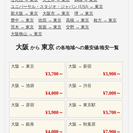
ユニバーサル・スタジオ・ジャパン (USJ)
→
東京
新大阪
→
東京
大阪市
→
東京
堺
→
東京
豊中
→
東京
吹田
→
東京
高槻
→
東京
枚方
→
東京
茨木
→
東京
箕面
→
東京
交野
→
東京
大阪狭山
→
東京
大阪
東京
から
の各地域への最安値/格安一覧
大阪
→
東京
大阪
→
新宿
¥
3,700
～
¥
3,900
～
大阪
→
池袋
大阪
→
渋谷
¥
4,000
～
¥
7,000
～
大阪
→
原宿
大阪
→
東京駅
¥
3,900
～
¥
3,700
～
大阪
→
銀座
大阪
→
秋葉原
¥
4,000
～
¥
7,900
～