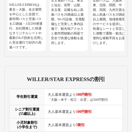
京王電鉄バスは、東京
近鉄バスは、大阪関
WILLER EXPRESSは、
と仙台、長野、山梨、
東、北陸、関西、中
東京～大阪、名古屋間
名古屋、近畿を結ぶ高
国、四国、九州方面を
を中心とした全国で、
速バスを20路線以上展
結ぶ高速バスを20路線
都市間バスと空港バス
開。Wi-FI設備、充電配
以上展開。地域密着型
を22路線・1日200便運
備など充実した車内設
のサービスを提供し、
行。自社開発した快適
備で、観光地アクセス
快適なシートと安定し
なオリジナルシートや
と都市間移動の両面で
た便数で通勤・観光に
最新のIoT技術を活用し
安全で快適な移動を提
便利な移動手段をお届
た安全運行で好評の高
供します。
けします。
速バスです。
WILLER/STAR EXPRESSの割引
大人基本運賃より
100円割引
学生割引運賃
「大阪～米子・松江・出雲」は500円割引
シニア割引運賃
大人基本運賃より
100円割引
(55歳以上)
小児対象割引
大人基本運賃より
5割引
(小学生まで)