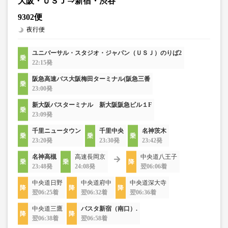
大阪・ＵＳＪ⇒新宿・渋谷
9302便
夜行便
ユニバーサル・スタジオ・ジャパン（ＵＳＪ）のりば2
22:15発
阪急高速バス大阪梅田ターミナル(阪急三番
23:00発
新大阪バスターミナル 新大阪阪急ビル１F
23:09発
千里ニュータウン
千里中央
名神茨木
23:20発
23:30発
23:42発
名神高槻
高速長岡京
中央道八王子
23:48発
24:08発
翌06:06着
中央道日野
中央道府中
中央道深大寺
翌06:25着
翌06:32着
翌06:36着
中央道三鷹
バスタ新宿（南口）.
翌06:38着
翌06:58着