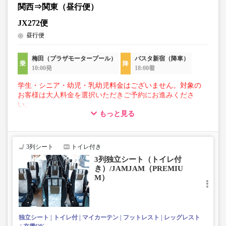
関西⇒関東（昼行便）
JX272便
昼行便
梅田（プラザモータープール）
バスタ新宿（降車）
10:00発
18:00着
学生・シニア・幼児・乳幼児料金はございません。対象の
お客様は大人料金を選択いただきご予約にお進みくださ
い。
もっと見る
【荷物について】
■トランクにてお預かりできる荷物
・3辺合計160cm以内、かつ10kg以下のものをおひとり様1
3列シート
トイレ付き
点
3列独立シート（トイレ付
■お預かりできない荷物（貴重品以外は車内持ち込みも不
き）/JAMJAM（PREMIU
可）
M）
楽器・自転車（折りたたみ含む）・ボード等の大きな荷
物、壊れ物、危険物、貴重品、ペット、
上記「トランクにてお預かりできる荷物」の条件を満たさ
ないもの
独立シート
トイレ付
マイカーテン
フットレスト
レッグレスト