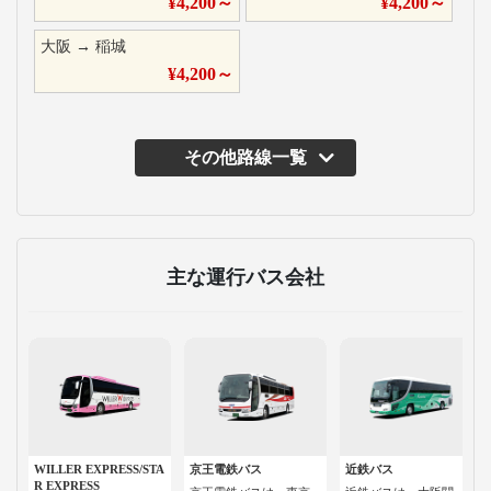
¥
4,200
～
¥
4,200
～
大阪
→
稲城
¥
4,200
～
その他路線一覧
主な運行バス会社
WILLER EXPRESS/STA
京王電鉄バス
近鉄バス
R EXPRESS