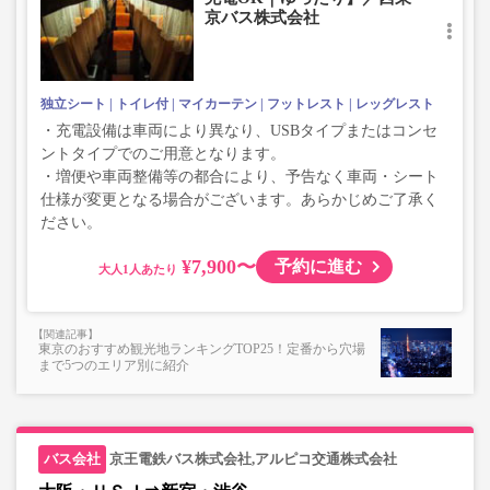
京バス株式会社
独立シート
トイレ付
マイカーテン
フットレスト
レッグレスト
・充電設備は車両により異なり、USBタイプまたはコンセ
ントタイプでのご用意となります。
・増便や車両整備等の都合により、予告なく車両・シート
仕様が変更となる場合がございます。あらかじめご了承く
ださい。
¥7,900〜
予約に進む
大人
東京のおすすめ観光地ランキングTOP25！定番から穴場
まで5つのエリア別に紹介
京王電鉄バス株式会社,アルピコ交通株式会社