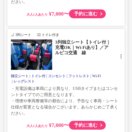
ださい。
¥7,000〜
予約に進む
大人
3列シート
トイレ付き
3列独立シート【トイレ付｜
充電OK｜Wi-Fiあり】／ア
ルピコ交通 線
独立シート
トイレ付
コンセント
フットレスト
Wi-Fi
レッグレスト
・充電設備は車両により異なり、USBタイプまたはコンセ
ントタイプでのご用意となります。
・増便や車両整備等の都合により、予告なく車両・シート
仕様が変更となる場合がございます。あらかじめご了承く
ださい。
¥7,000〜
予約に進む
大人