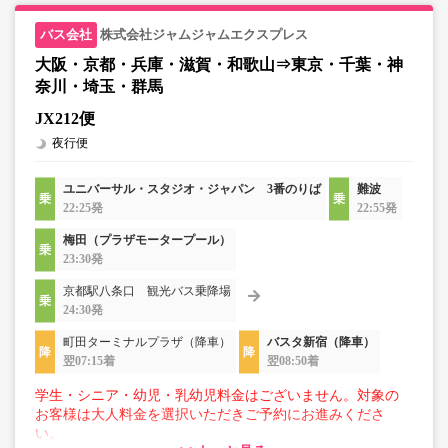
株式会社ジャムジャムエクスプレス
大阪・京都・兵庫・滋賀・和歌山⇒東京・千葉・神
奈川・埼玉・群馬
JX212便
夜行便
ユニバーサル・スタジオ・ジャパン 3番のりば
難波
22:25発
22:55発
梅田（プラザモータープール）
23:30発
京都駅八条口 観光バス乗降場
24:30発
町田ターミナルプラザ（降車）
バスタ新宿（降車）
翌07:15着
翌08:50着
学生・シニア・幼児・乳幼児料金はございません。対象の
お客様は大人料金を選択いただきご予約にお進みくださ
い。