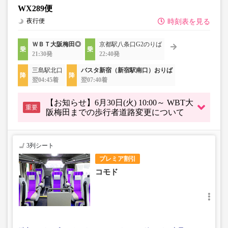
WX289便
夜行便
時刻表を見る
ＷＢＴ大阪梅田◎
京都駅八条口G2のりば
21:30発
22:40発
三島駅北口
バスタ新宿（新宿駅南口）おりば
翌04:45着
翌07:40着
【お知らせ】6月30日(火) 10:00～ WBT大
重要
阪梅田までの歩行者道路変更について
3列シート
プレミア割引
コモド