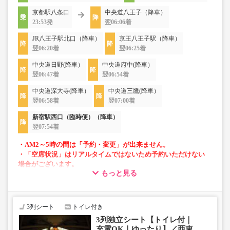
京都駅八条口
中央道八王子（降車）
23:53発
翌06:06着
JR八王子駅北口（降車）
京王八王子駅（降車）
翌06:20着
翌06:25着
中央道日野(降車）
中央道府中(降車）
翌06:47着
翌06:54着
中央道深大寺(降車）
中央道三鷹(降車）
翌06:58着
翌07:00着
新宿駅西口（臨時便）（降車）
翌07:54着
・AM2～5時の間は「予約・変更」が出来ません。
・「空席状況」はリアルタイムではないため予約いただけない
場合がございます。
もっと見る
・車両は予告なく変更となる場合がございます。これに伴い、
座席やシート設備が変更となる場合がございますので、あらか
じめご了承ください。
3列シート
トイレ付き
3列独立シート【トイレ付｜
充電OK｜ゆったり】／西東