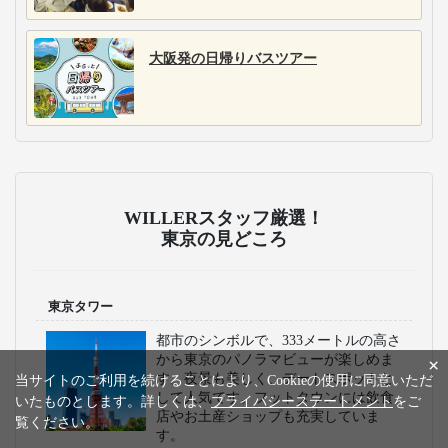
大阪発の日帰りバスツアー
WILLERスタッフ厳選！
東京の見どころ
東京タワー
都市のシンボルで、333メートルの高さ
から東京のパノラマビューが楽しめま
×
す。夜景も美しく、デートスポットと
当サイトのご利用を続けることにより、Cookieの使用に同意いただ
して人気です。フットタウンには飲食
いたものとします。詳しくは、
プライバシーステートメント
をご
店やお土産ショップも充実していま
覧ください。
す。