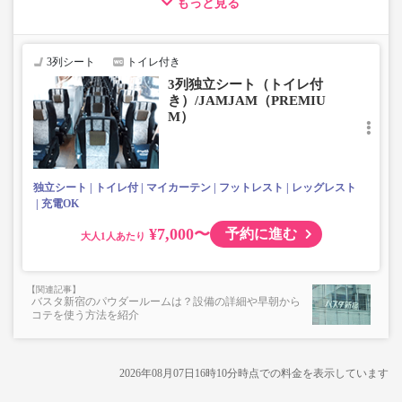
もっと見る
【荷物について】
■トランクにてお預かりできる荷物
・3辺合計160cm以内、かつ10kg以下のものをおひとり様1
3列シート
トイレ付き
点
3列独立シート（トイレ付
■お預かりできない荷物（貴重品以外は車内持ち込みも不
き）/JAMJAM（PREMIU
可）
M）
楽器・自転車（折りたたみ含む）・ボード等の大きな荷
物、壊れ物、危険物、貴重品、ペット、
上記「トランクにてお預かりできる荷物」の条件を満たさ
ないもの
独立シート
トイレ付
マイカーテン
フットレスト
レッグレスト
充電OK
¥7,000〜
予約に進む
大人
バスタ新宿のパウダールームは？設備の詳細や早朝から
コテを使う方法を紹介
2026年08月07日16時10分
時点での料金を表示しています