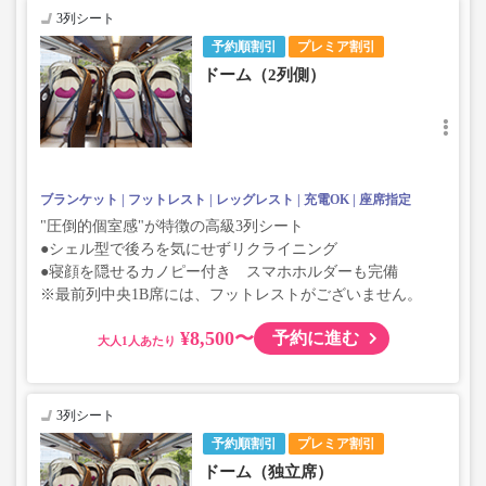
3列シート
予約順割引
プレミア割引
ドーム（2列側）
ブランケット
フットレスト
レッグレスト
充電OK
座席指定
"圧倒的個室感"が特徴の高級3列シート
●シェル型で後ろを気にせずリクライニング
●寝顔を隠せるカノピー付き スマホホルダーも完備
※最前列中央1B席には、フットレストがございません。
¥8,500〜
予約に進む
大人
3列シート
予約順割引
プレミア割引
ドーム（独立席）