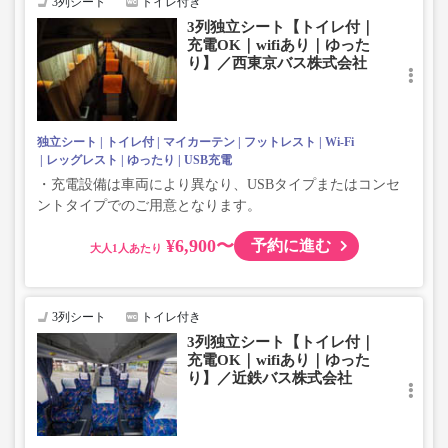
3列シート
トイレ付き
3列独立シート【トイレ付｜
充電OK｜wifiあり｜ゆった
り】／西東京バス株式会社
独立シート
トイレ付
マイカーテン
フットレスト
Wi-Fi
レッグレスト
ゆったり
USB充電
・充電設備は車両により異なり、USBタイプまたはコンセ
ントタイプでのご用意となります。
¥6,900〜
予約に進む
大人
3列シート
トイレ付き
3列独立シート【トイレ付｜
充電OK｜wifiあり｜ゆった
り】／近鉄バス株式会社