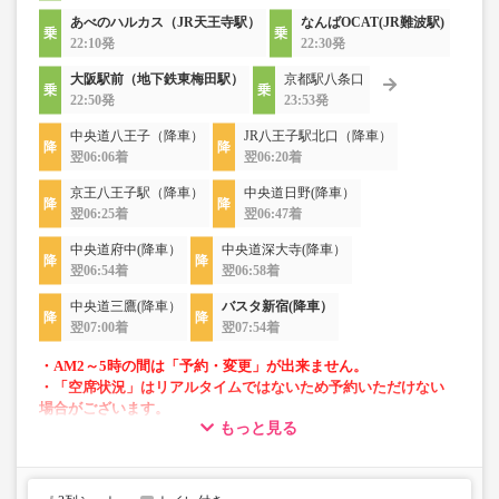
あべのハルカス（JR天王寺駅）
なんばOCAT(JR難波駅)
22:10発
22:30発
大阪駅前（地下鉄東梅田駅）
京都駅八条口
22:50発
23:53発
中央道八王子（降車）
JR八王子駅北口（降車）
翌06:06着
翌06:20着
京王八王子駅（降車）
中央道日野(降車）
翌06:25着
翌06:47着
中央道府中(降車）
中央道深大寺(降車）
翌06:54着
翌06:58着
中央道三鷹(降車）
バスタ新宿(降車）
翌07:00着
翌07:54着
・AM2～5時の間は「予約・変更」が出来ません。
・「空席状況」はリアルタイムではないため予約いただけない
場合がございます。
もっと見る
・車両は予告なく変更となる場合がございます。これに伴い、
座席やシート設備が変更となる場合がございますので、あらか
じめご了承ください。