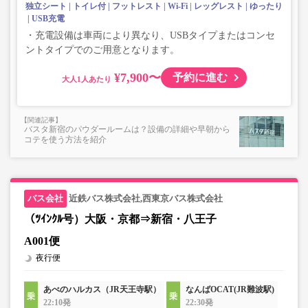
独立シート
トイレ付
フットレスト
Wi-Fi
レッグレスト
ゆったり
USB充電
・充電設備は車両により異なり、USBタイプまたはコンセ
ントタイプでのご用意となります。
¥7,900〜
予約に進む
大人
バスタ新宿のパウダールームは？設備の詳細や早朝から
コテを使う方法を紹介
近鉄バス株式会社,西東京バス株式会社
（ﾂｲﾝｸﾙ号）大阪・京都⇒新宿・八王子
A001便
夜行便
あべのハルカス（JR天王寺駅）
なんばOCAT(JR難波駅)
22:10発
22:30発