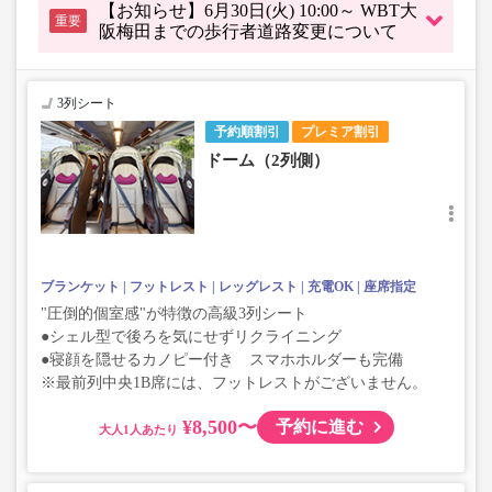
【お知らせ】6月30日(火) 10:00～ WBT大
重要
阪梅田までの歩行者道路変更について
3列シート
予約順割引
プレミア割引
ドーム（2列側）
ブランケット
フットレスト
レッグレスト
充電OK
座席指定
"圧倒的個室感"が特徴の高級3列シート
●シェル型で後ろを気にせずリクライニング
●寝顔を隠せるカノピー付き スマホホルダーも完備
※最前列中央1B席には、フットレストがございません。
¥8,500〜
予約に進む
大人