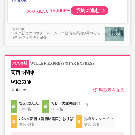
充電OK
¥5,500〜
予約に進む
大人
バスタ新宿のパウダールームは？設備の詳細や早朝から
コテを使う方法を紹介
WILLER EXPRESS/STAR EXPRESS
関西⇒関東
WK253便
夜行便
時刻表を見る
なんばOCAT
ＷＢＴ大阪梅田◎
20:50発
21:30発
バスタ新宿（新宿駅南口）おりば
池袋サンシャイン
翌06:00着
翌06:30着