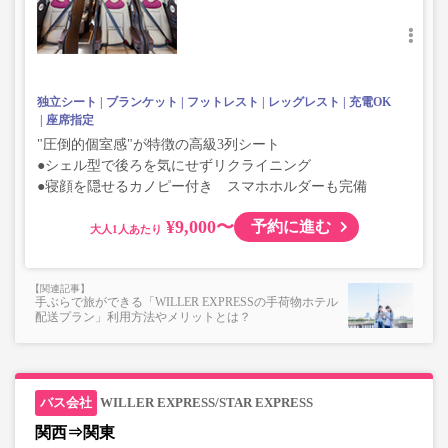
独立シート
ブランケット
フットレスト
レッグレスト
充電OK
座席指定
"圧倒的個室感"が特徴の高級3列シート
●シェル型で後ろを気にせずリクライニング
●寝顔を隠せるカノピー付き スマホホルダーも完備
¥9,000〜
予約に進む
大人
手ぶらで旅ができる「WILLER EXPRESSの手荷物ホテル
配送プラン」利用方法やメリットとは？
WILLER EXPRESS/STAR EXPRESS
関西⇒関東