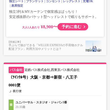
独立シート
ブランケット
コンセント
レッグレスト
充電OK
座席指定
独立3列＆MYカーテンで個室感はばっちり！
安定感抜群のバケット型ヘッドレストで眠りもサポート。
¥8,900〜
予約に進む
大人
手ぶらで旅ができる「WILLER EXPRESSの手荷物ホテル
配送プラン」利用方法やメリットとは？
近鉄バス株式会社,西東京バス株式会社
（ﾂｲﾝｸﾙ号）大阪・京都⇒新宿・八王子
0001便
夜行便
ユニバーサル・スタジオ・ジャパン3番
21:35発