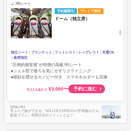
3列シート
予約順割引
プレミア割引
ドーム（独立席）
独立シート
ブランケット
フットレスト
レッグレスト
充電OK
座席指定
"圧倒的個室感"が特徴の高級3列シート
●シェル型で後ろを気にせずリクライニング
●寝顔を隠せるカノピー付き スマホホルダーも完備
¥9,000〜
予約に進む
大人
手ぶらで旅ができる「WILLER EXPRESSの手荷物ホテル
配送プラン」利用方法やメリットとは？