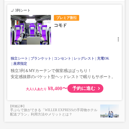
3列シート
プレミア割引
コモド
独立シート
ブランケット
コンセント
レッグレスト
充電OK
座席指定
独立3列＆MYカーテンで個室感はばっちり！
安定感抜群のバケット型ヘッドレストで眠りもサポート。
¥8,400〜
予約に進む
大人
手ぶらで旅ができる「WILLER EXPRESSの手荷物ホテル
配送プラン」利用方法やメリットとは？