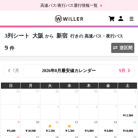
高速バス/夜行バス運行情報一覧
3列シート
大阪
新宿
から
行きの
高速バス・夜行バス
9
件
逆区間
7月
2026年8月最安値カレンダー
9月
日
月
火
水
木
金
土
26
27
28
29
30
31
1
2
3
4
5
6
7
8
￥11,900
9
10
11
12
13
14
15
￥9,400
￥10,900
￥5,500
￥5,500
￥6,000
￥8,000
￥10,000
16
17
18
19
20
21
22