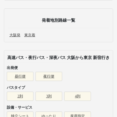
発着地別路線一覧
大阪発
東京着
高速バス・夜行バス・深夜バス 大阪から東京 新宿行き
出発便
昼行便
夜行便
バスタイプ
2列
3列
4列
設備・サービス
独立シート
ゆったり
座席指定