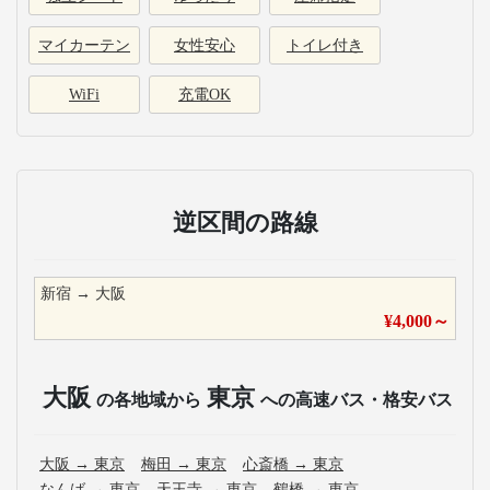
マイカーテン
女性安心
トイレ付き
WiFi
充電OK
逆区間の路線
新宿
→
大阪
¥
4,000
～
大阪
東京
の各地域から
への高速バス・格安バス
大阪
→
東京
梅田
→
東京
心斎橋
→
東京
なんば
→
東京
天王寺
→
東京
鶴橋
→
東京