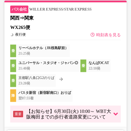
WILLER EXPRESS/STAR EXPRESS
関西⇒関東
WX265便
夜行便
時刻表を見る
リーベルホテル（JR桜島駅前）
21:25発
ユニバーサル・スタジオ・ジャパン◎
なんばOCAT
21:40発
22:10発
京都駅八条口G2のりば
23:20発
バスタ新宿（新宿駅南口）おりば
翌07:55着
【お知らせ】6月30日(火) 10:00～ WBT大
重要
阪梅田までの歩行者道路変更について