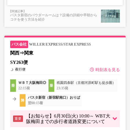
バスタ新宿のパウダールームは？設備の詳細や早朝から
コテを使う方法を紹介
WILLER EXPRESS/STAR EXPRESS
関西⇒関東
SY263便
夜行便
時刻表を見る
ＷＢＴ大阪梅田◎
祇園四条駅（京都河原町駅も徒歩圏）
22:15発
23:35発
バスタ新宿（新宿駅南口）おりば
翌08:15着
【お知らせ】6月30日(火) 10:00～ WBT大
重要
阪梅田までの歩行者道路変更について