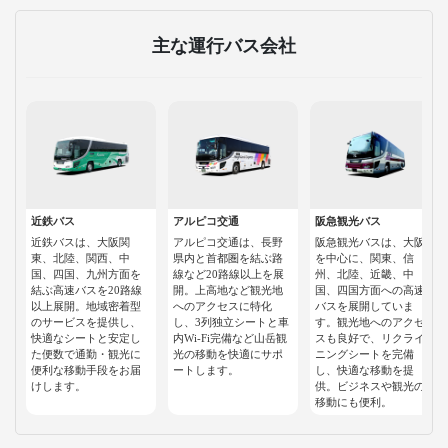
主な運行バス会社
近鉄バス
アルピコ交通
阪急観光バス
近鉄バスは、大阪関
アルピコ交通は、長野
阪急観光バスは、大阪
東、北陸、関西、中
県内と首都圏を結ぶ路
を中心に、関東、信
国、四国、九州方面を
線など20路線以上を展
州、北陸、近畿、中
結ぶ高速バスを20路線
開。上高地など観光地
国、四国方面への高速
以上展開。地域密着型
へのアクセスに特化
バスを展開していま
のサービスを提供し、
し、3列独立シートと車
す。観光地へのアクセ
快適なシートと安定し
内Wi-Fi完備など山岳観
スも良好で、リクライ
た便数で通勤・観光に
光の移動を快適にサポ
ニングシートを完備
便利な移動手段をお届
ートします。
し、快適な移動を提
けします。
供。ビジネスや観光の
移動にも便利。