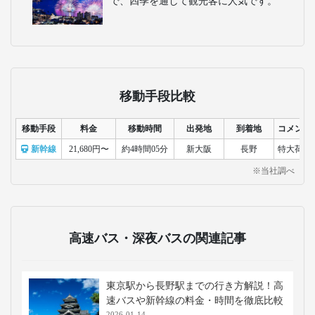
で、四季を通して観光客に人気です。
移動手段比較
移動手段
料金
移動時間
出発地
到着地
コメント
新幹線
21,680円〜
約4時間05分
新大阪
長野
特大荷物
※当社調べ
高速バス・深夜バスの関連記事
東京駅から長野駅までの行き方解説！高
速バスや新幹線の料金・時間を徹底比較
2026-01-14