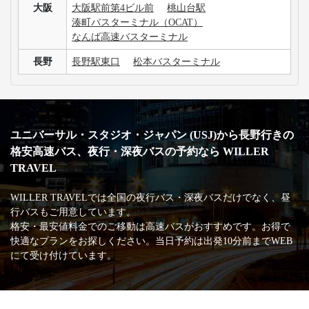
大阪
大阪駅前第4ビル前
桃山台駅
湊町バスターミナル（OCAT）
なんば高速バスターミナル
長野
長野駅東口
松本バスターミナル
ユニバーサル・スタジオ・ジャパン (USJ)から長野行きの
格安高速バス、夜行・深夜バスの予約なら WILLER
TRAVEL
WILLER TRAVELでは全国の夜行バス・深夜バスだけでなく、昼
行バスもご用意しています。
格安・最安値料金でのご移動は高速バスがおすすめです。お得で
快適なプランをお探しください。当日予約は出発10分前までWEB
にて受け付けています。