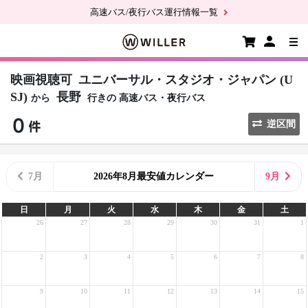
高速バス/夜行バス運行情報一覧
映画視聴可
ユニバーサル・スタジオ・ジャパン (U
SJ)
長野
から
行きの
高速バス・夜行バス
逆区間
7月
2026年8月最安値カレンダー
9月
日
月
火
水
木
金
土
26
27
28
29
30
31
1
2
3
4
5
6
7
8
9
10
11
12
13
14
15