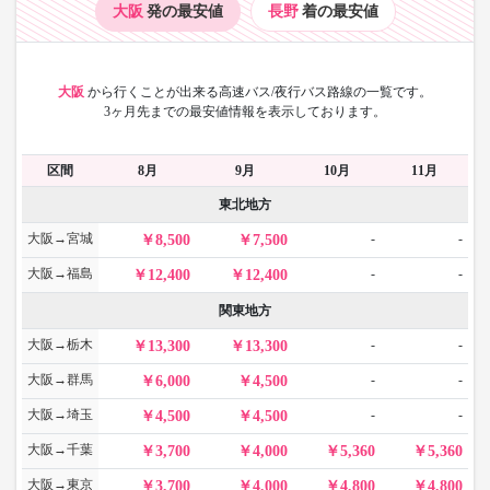
大阪
発の最安値
長野
着の最安値
大阪
から
行くことが出来る高速バス/夜行バス路線の一覧です。
3ヶ月先までの最安値情報を表示しております。
区間
8月
9月
10月
11月
東北地方
大阪→宮城
-
-
8,500
7,500
大阪→福島
-
-
12,400
12,400
関東地方
大阪→栃木
-
-
13,300
13,300
大阪→群馬
-
-
6,000
4,500
大阪→埼玉
-
-
4,500
4,500
大阪→千葉
3,700
4,000
5,360
5,360
大阪→東京
3,700
4,000
4,800
4,800