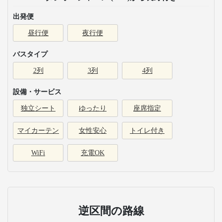
出発便
昼行便
夜行便
バスタイプ
2列
3列
4列
設備・サービス
独立シート
ゆったり
座席指定
マイカーテン
女性安心
トイレ付き
WiFi
充電OK
逆区間の路線