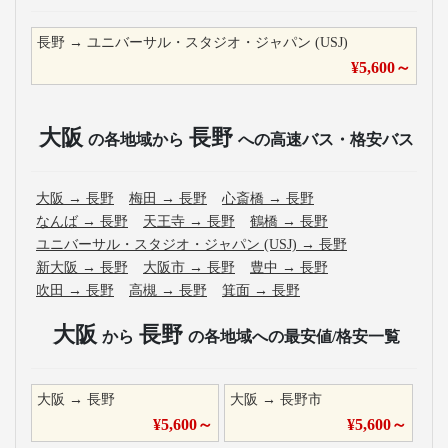
長野
→
ユニバーサル・スタジオ・ジャパン (USJ)
¥
5,600
～
大阪
長野
の各地域から
への高速バス・格安バス
大阪
→
長野
梅田
→
長野
心斎橋
→
長野
なんば
→
長野
天王寺
→
長野
鶴橋
→
長野
ユニバーサル・スタジオ・ジャパン (USJ)
→
長野
新大阪
→
長野
大阪市
→
長野
豊中
→
長野
吹田
→
長野
高槻
→
長野
箕面
→
長野
大阪
長野
から
の各地域への最安値/格安一覧
大阪
→
長野
大阪
→
長野市
¥
5,600
～
¥
5,600
～