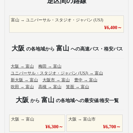
逆区間の路線
富山
→
ユニバーサル・スタジオ・ジャパン (USJ)
¥
6,400
～
大阪
富山
の各地域から
への高速バス・格安バス
大阪
→
富山
梅田
→
富山
ユニバーサル・スタジオ・ジャパン (USJ)
→
富山
新大阪
→
富山
大阪市
→
富山
豊中
→
富山
吹田
→
富山
高槻
→
富山
箕面
→
富山
大阪
富山
から
の各地域への最安値/格安一覧
大阪
→
富山
大阪
→
富山市
¥
6,300
～
¥
6,700
～