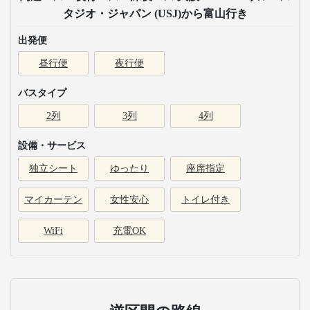
タジオ・ジャパン (USJ)から富山行き
出発便
昼行便
夜行便
バスタイプ
2列
3列
4列
設備・サービス
独立シート
ゆったり
座席指定
マイカーテン
女性安心
トイレ付き
WiFi
充電OK