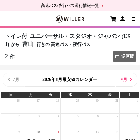
高速バス/夜行バス運行情報一覧
トイレ付
ユニバーサル・スタジオ・ジャパン (US
J)
富山
から
行きの
高速バス・夜行バス
2
件
逆区間
7月
2026年8月最安値カレンダー
9月
日
月
火
水
木
金
土
26
27
28
29
30
31
1
2
3
4
5
6
7
8
9
10
11
12
13
14
15