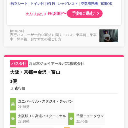
独立シート
トイレ付
Wi-Fi
レッグレスト
空気清浄機
充電OK
¥6,800〜
予約に進む
大人
夜行バスユーザー約4,000人に聞く！バスに乗車前・乗車
中・降車後、おすすめの過ごし方
西日本ジェイアールバス株式会社
大阪・京都⇒金沢・富山
3便
夜行便
ユニバーサル・スタジオ・ジャパン
21:30発
大阪駅ＪＲ高速バスターミナル
千里ニュータウン
22:20発
22:40発