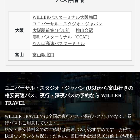
WILLERバスターミナル大阪梅田
ユニバーサル・スタジオ・ジャパン
大阪
大阪駅前第4ビル前
桃山台駅
湊町バスターミナル（OCAT）
なんば高速バスターミナル
富山
富山駅北口
ユニバーサル・スタジオ・ジャパン (USJ)から富山行きの
格安高速バス、夜行・深夜バスの予約なら WILLER
TRAVEL
WILLER TRAVELでは全国の夜行バス・深夜バスだけでなく、昼
行バスもご用意しています。
格安・最安値料金でのご移動は高速バスがおすすめです。お得で
快適なプランをお探しください。当日予約は出発10分前までWEB