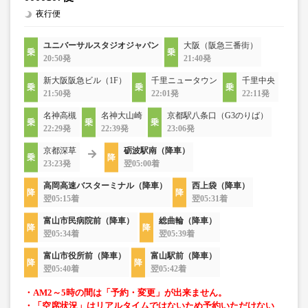
夜行便
ユニバーサルスタジオジャパン
大阪（阪急三番街）
20:50発
21:40発
新大阪阪急ビル（1F）
千里ニュータウン
千里中央
21:50発
22:01発
22:11発
名神高槻
名神大山崎
京都駅八条口（G3のりば）
22:29発
22:39発
23:06発
京都深草
砺波駅南（降車）
23:23発
翌05:00着
高岡高速バスターミナル（降車）
西上袋（降車）
翌05:15着
翌05:31着
富山市民病院前（降車）
総曲輪（降車）
翌05:34着
翌05:39着
富山市役所前（降車）
富山駅前（降車）
翌05:40着
翌05:42着
・AM2～5時の間は「予約・変更」が出来ません。
・「空席状況」はリアルタイムではないため予約いただけない