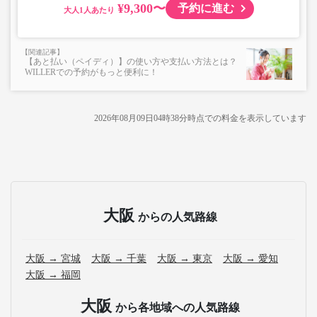
車をお断りする場合があります。
¥9,300〜
予約に進む
大人
・学生料金選択の方は必ず乗車時に「学生証（日本の学校
法人在籍に限る）」をご提示ください。
ご提示頂けない場合は大人料金との差額をお支払い頂く
場合がございます。
【あと払い（ペイディ）】の使い方や支払い方法とは？
※路線によっては学生料金の設定がございません。「大
WILLERでの予約がもっと便利に！
人」をご選択ください
・最新の運行状況は運行会社HPを御覧ください。
・車両の急遽変更などにより当日運行する車両設備が変更
2026年08月09日04時38分
時点での料金を表示しています
となる場合がございます。
大阪
からの人気路線
大阪 → 宮城
大阪 → 千葉
大阪 → 東京
大阪 → 愛知
大阪 → 福岡
大阪
から各地域への人気路線