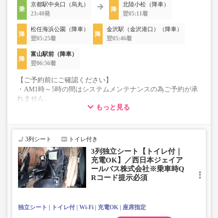
京都駅中央口（烏丸）
北陸小松（降車）
23:40発
翌05:11着
松任海浜公園（降車）
金沢駅（金沢港口）（降車）
翌05:25着
翌05:46着
富山駅前（降車）
翌06:56着
【ご予約前にご確認ください】
・AM1時～5時の間はシステムメンテナンスの為ご予約が承
れません。
もっと見る
・在庫の状況はリアルタイムの表示ではございません。
※売り切れの場合でも残数が表示される場合がありま
す。
・販売日・便ごとに随時価格が変動いたします。購入時に
3列シート
トイレ付き
販売価格をご確認の上でご予約をお願いいたします。
3列独立シート【トイレ付｜
・こちらの路線はキャンセル以外の購入後の変更が一切承
充電OK】／西日本ジェイア
れませんので予めご了承ください。
ールバス株式会社※乗車時Q
・シニア・乳幼児料金はございません。
Rコード提示必須
シニアの方は「大人」、乳幼児の方は「幼児」を選択いた
だきご予約にお進みください。
※乳幼児を選択した場合、座席確保はございません。
独立シート
トイレ付
Wi-Fi
充電OK
座席指定
乗車定員遵守のため乗車券をお持ちで無い「乳幼児」の乗