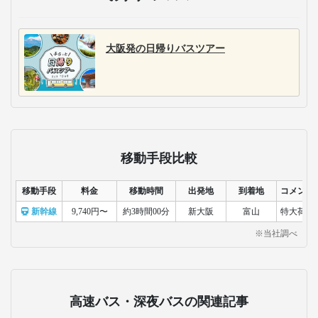
大阪発の日帰りバスツアー
移動手段比較
移動手段
料金
移動時間
出発地
到着地
コメント
新幹線
9,740円〜
約3時間00分
新大阪
富山
特大荷物
※当社調べ
高速バス・深夜バスの関連記事