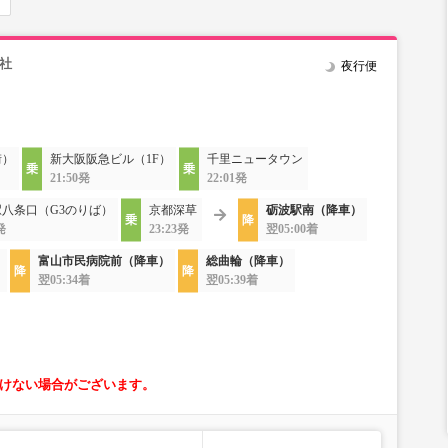
社
夜行便
街）
新大阪阪急ビル（1F）
千里ニュータウン
21:50発
22:01発
八条口（G3のりば）
京都深草
砺波駅南（降車）
発
23:23発
翌05:00着
）
富山市民病院前（降車）
総曲輪（降車）
翌05:34着
翌05:39着
けない場合がございます。