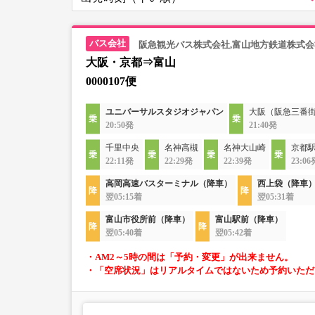
阪急観光バス株式会社,富山地方鉄道株式会
大阪・京都⇒富山
0000107便
ユニバーサルスタジオジャパン
大阪（阪急三番
20:50発
21:40発
千里中央
名神高槻
名神大山崎
京都駅
22:11発
22:29発
22:39発
23:06
高岡高速バスターミナル（降車）
西上袋（降車
翌05:15着
翌05:31着
富山市役所前（降車）
富山駅前（降車）
翌05:40着
翌05:42着
・AM2～5時の間は「予約・変更」が出来ません。
・「空席状況」はリアルタイムではないため予約いただ