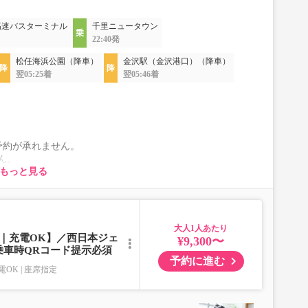
高速バスターミナル
千里ニュータウン
22:40発
松任海浜公園（降車）
金沢駅（金沢港口）（降車）
翌05:25着
翌05:46着
予約が承れません。
ん。
もっと見る
ります。
入時に販売価格をご確認の上でご予約をお願いいたしま
一切承れませんので予めご了承ください。
大人
択いただきご予約にお進みください。
｜充電OK】／西日本ジェ
¥9,300〜
乗車時QRコード提示必須
。
予約に進む
」の乗車をお断りする場合があります。
電OK
座席指定
の学校法人在籍に限る）」をご提示ください。
い頂く場合がございます。
「大人」をご選択ください