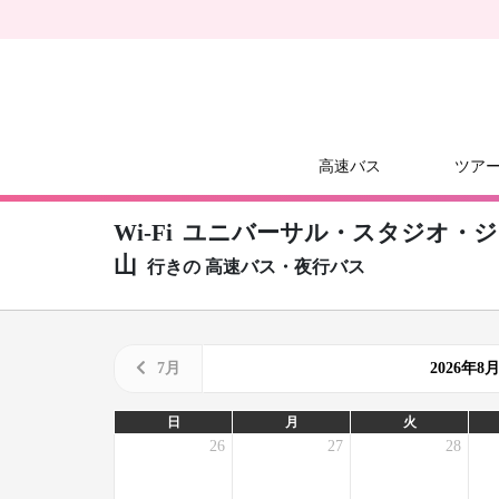
高速バス
ツア
Wi-Fi
ユニバーサル・スタジオ・ジャパ
山
行きの
高速バス・夜行バス
7月
2026年
日
月
火
26
27
28