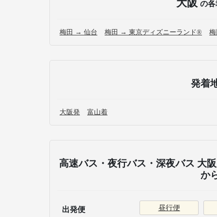
大阪
の各
梅田 → 仙台
梅田 → 東京ディズニーランド®
梅
発着
大阪発
富山着
高速バス・夜行バス・深夜バス 大阪 
か
昼行便
出発便