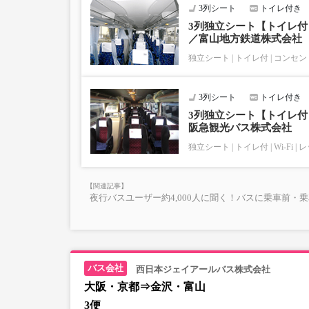
3列シート
トイレ付き
3列独立シート【トイレ付｜
／富山地方鉄道株式会社
独立シート
トイレ付
コンセン
3列シート
トイレ付き
3列独立シート【トイレ付│
阪急観光バス株式会社
独立シート
トイレ付
Wi-Fi
レ
夜行バスユーザー約4,000人に聞く！バスに乗車前・
西日本ジェイアールバス株式会社
大阪・京都⇒金沢・富山
3便