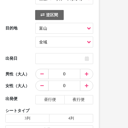
逆区間
目的地
出発日
男性（大人）
女性（大人）
出発便
昼行便
夜行便
シートタイプ
3列
4列