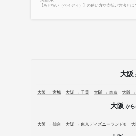
・最新の運行状況は運行会社HPを御覧ください。
【あと払い（ペイディ）】の使い方や支払い方法とは？
・車両の急遽変更などにより当日運行する車両設備
大阪
大阪 → 宮城
大阪 → 千葉
大阪 → 東京
大阪 →
大阪
から
大阪 → 仙台
大阪 → 東京ディズニーランド®
大