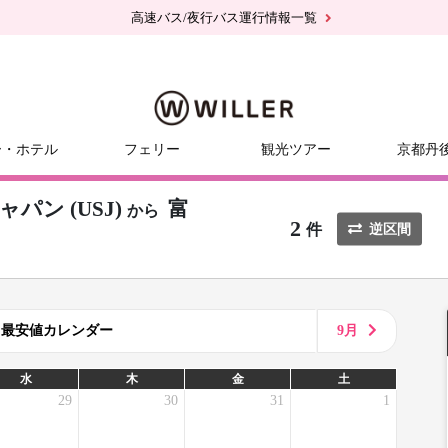
高速バス/夜行バス運行情報一覧
ー・ホテル
フェリー
観光ツアー
京都丹
ン (USJ)
富
から
2
件
逆区間
8月最安値カレンダー
9月
水
木
金
土
29
30
31
1