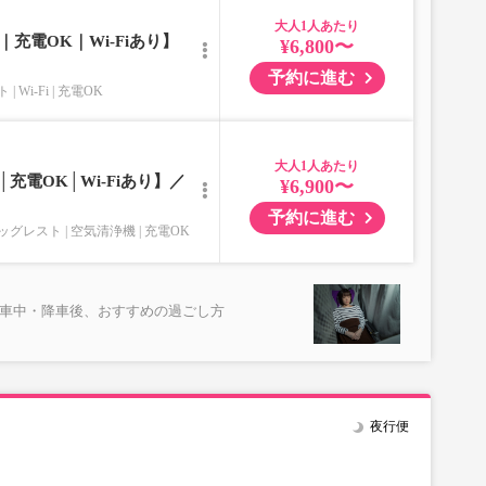
大人
充電OK｜Wi-Fiあり】
¥6,800〜
予約に進む
ト
Wi-Fi
充電OK
大人
充電OK│Wi-Fiあり】／
¥6,900〜
予約に進む
ッグレスト
空気清浄機
充電OK
乗車中・降車後、おすすめの過ごし方
夜行便