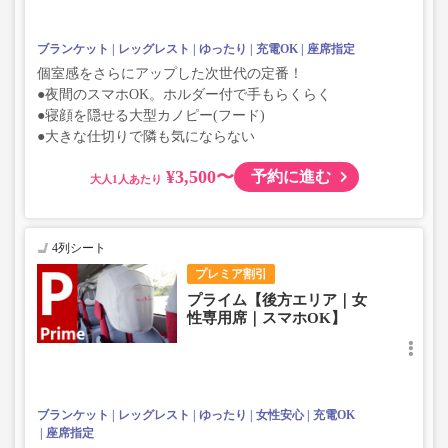
ブランケット
レッグレスト
ゆったり
充電OK
座席指定
個室感をさらにアップした次世代の定番！
●夜間のスマホOK。ホルダー付で手もらくらく
●寝顔を隠せる大型カノピー(フード)
●大きな仕切りで隣も気にならない
¥3,500〜
予約に進む
大人
4列シート
プレミア割引
プライム【後方エリア｜女
性専用席｜スマホOK】
ブランケット
レッグレスト
ゆったり
女性安心
充電OK
座席指定