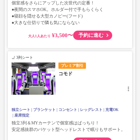
個室感をさらにアップした次世代の定番！
●夜間のスマホOK。ホルダー付で手もらくらく
●寝顔を隠せる大型カノピー(フード)
●大きな仕切りで隣も気にならない
¥3,500〜
予約に進む
大人
3列シート
プレミア割引
コモド
独立シート
ブランケット
コンセント
レッグレスト
充電OK
座席指定
独立3列＆MYカーテンで個室感はばっちり！
安定感抜群のバケット型ヘッドレストで眠りもサポート。