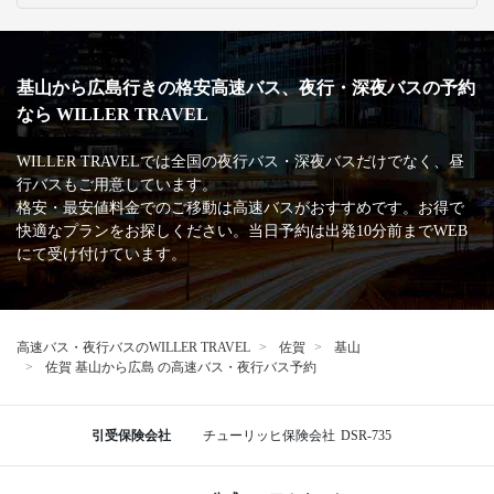
基山から広島行きの格安高速バス、夜行・深夜バスの予約
なら WILLER TRAVEL
WILLER TRAVELでは全国の夜行バス・深夜バスだけでなく、昼
行バスもご用意しています。
格安・最安値料金でのご移動は高速バスがおすすめです。お得で
快適なプランをお探しください。当日予約は出発10分前までWEB
にて受け付けています。
高速バス・夜行バスのWILLER TRAVEL
佐賀
基山
佐賀 基山から広島 の高速バス・夜行バス予約
引受保険会社
チューリッヒ保険会社
DSR-735