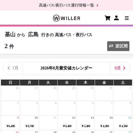
高速バス/夜行バス運行情報一覧
基山
広島
から
行きの
高速バス・夜行バス
2
件
逆区間
7月
2026年8月最安値カレンダー
9月
日
月
火
水
木
金
土
26
27
28
29
30
31
1
2
3
4
5
6
7
8
9
10
11
12
13
14
15
￥6,400
￥4,700
￥6,400
￥5,400
￥4,200
￥4,500
16
17
18
19
20
21
22