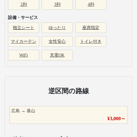
2列
3列
4列
設備・サービス
独立シート
ゆったり
座席指定
マイカーテン
女性安心
トイレ付き
WiFi
充電OK
逆区間の路線
広島
→
基山
¥
3,000
～