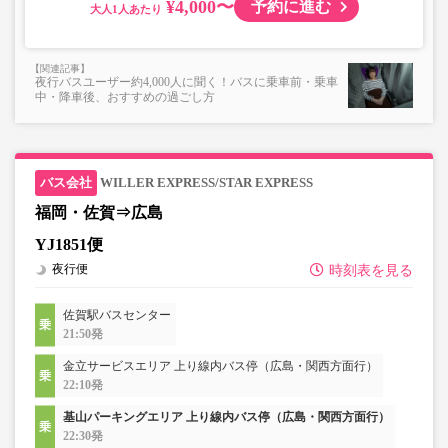
¥4,000〜
予約に進む
大人
夜行バスユーザー約4,000人に聞く！バスに乗車前・乗車
中・降車後、おすすめの過ごし方
WILLER EXPRESS/STAR EXPRESS
福岡・佐賀⇒広島
YJ1851便
夜行便
時刻表を見る
佐賀駅バスセンター
21:50発
金立サービスエリア 上り線内バス停（広島・関西方面行）
22:10発
基山パーキングエリア 上り線内バス停（広島・関西方面行）
22:30発