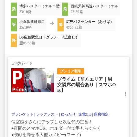
博多バスターミナル３階
西鉄天神高速バスターミナル
23:10発
23:30発
小倉駅新幹線口
広島バスセンター（おりば）
25:10発
翌05:35着
BS広島駅北口（グラノード広島1F）
翌05:55着
4列シート
プレミア割引
プライム【前方エリア｜男
女隣席の場合あり｜スマホO
K】
ブランケット
レッグレスト
ゆったり
充電OK
座席指定
個室感をさらにアップした次世代の定番！
●夜間のスマホOK。ホルダー付で手もらくらく
●寝顔を隠せる大型カノピー(フード)