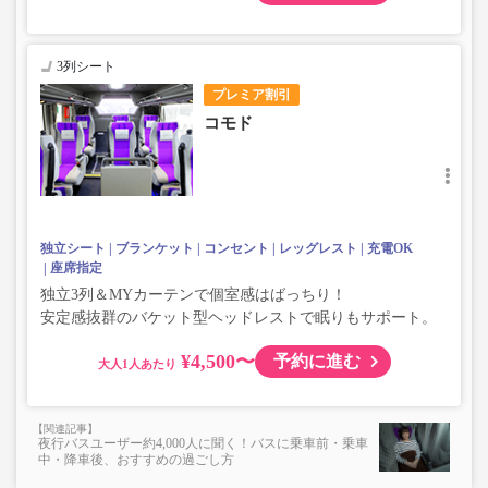
3列シート
プレミア割引
コモド
独立シート
ブランケット
コンセント
レッグレスト
充電OK
座席指定
独立3列＆MYカーテンで個室感はばっちり！
安定感抜群のバケット型ヘッドレストで眠りもサポート。
¥4,500〜
予約に進む
大人
夜行バスユーザー約4,000人に聞く！バスに乗車前・乗車
中・降車後、おすすめの過ごし方