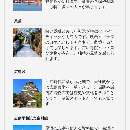
観光客が訪れます。紅葉の季節や初詣
には特に多くの人々が集まります。
尾道
狭い坂道と美しい海景が特徴のロマン
ティックな街並みです。映画やドラマ
のロケ地としても有名で、散策するだ
けでも楽しめます。古い寺院やレトロ
な建物が点在し、独特の風情を感じら
れます。
広島城
江戸時代に築かれた城で、天守閣から
は広島市街を一望できます。城跡や城
内の博物館では歴史や文化を学ぶこと
ができ、散策スポットとしても人気で
す。
広島平和記念資料館
原爆の悲劇を伝える資料館で、被爆の