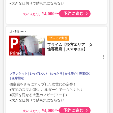
●大きな仕切りで隣も気にならない
¥4,000〜
予約に進む
大人
4列シート
プレミア割引
プライム【後方エリア｜女
性専用席｜スマホOK】
ブランケット
レッグレスト
ゆったり
女性安心
充電OK
座席指定
個室感をさらにアップした次世代の定番！
●夜間のスマホOK。ホルダー付で手もらくらく
●寝顔を隠せる大型カノピー(フード)
●大きな仕切りで隣も気にならない
¥4,000〜
予約に進む
大人