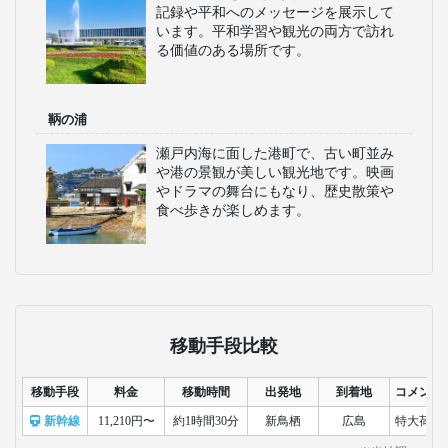
記録や平和へのメッセージを展示して
います。平和学習や観光の両方で訪れ
る価値のある場所です。
鞆の浦
瀬戸内海に面した港町で、古い町並み
や港の景観が美しい観光地です。映画
やドラマの舞台にもなり、歴史散策や
食べ歩きが楽しめます。
移動手段比較
移動手段
料金
移動時間
出発地
到着地
コメント
新幹線
11,210円〜
約1時間30分
新鳥栖
広島
特大荷物