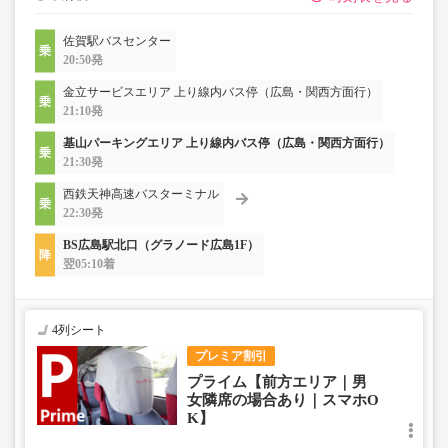
佐賀駅バスセンター
20:50発
金立サービスエリア 上り線内バス停（広島・関西方面行）
21:10発
基山パーキングエリア 上り線内バス停（広島・関西方面行）
21:30発
西鉄天神高速バスターミナル
22:30発
BS広島駅北口（グラノード広島1F）
翌05:10着
4列シート
プレミア割引
プライム【前方エリア｜男
女隣席の場合あり｜スマホO
K】