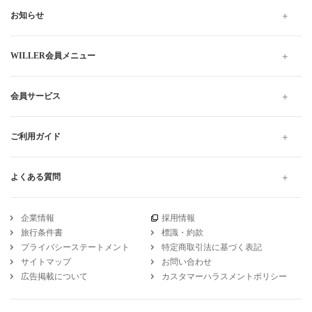
WILLER TRAVELでは全国の夜行バス・深夜バスだけでなく、昼
行バスもご用意しています。
格安・最安値料金でのご移動は高速バスがおすすめです。お得で
快適なプランをお探しください。当日予約は出発10分前までWEB
にて受け付けています。
高速バス・夜行バスのWILLER TRAVEL
佐賀
基山
佐賀 基山から広島
マイカーテン 佐賀 基山から広島 の高速バス・夜行バス予約
引受保険会社
チューリッヒ保険会社
DSR-735
WILLER公式SNSアカウント