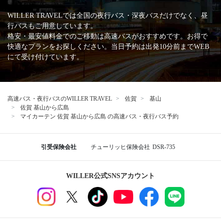
高速バス・深夜バスの安心・安全な運行を支える
主な加盟団体
日本バス協会
安全運行サポーター協議会
バスターミナル一覧、
バス停情報
広島バスセンター
広島
バスステーション広島駅北口
広島 八丁堀
基山から広島行きの格安高速バス、夜行・深夜バスの予約
なら WILLER TRAVEL