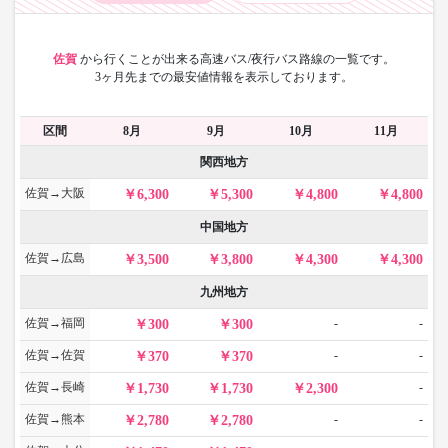
佐賀
から
行くことが出来る高速バス/夜行バス路線の一覧です。
3ヶ月先までの最安値情報を表示しております。
区間
8月
9月
10月
11月
関西地方
佐賀→大阪
6,300
5,300
4,800
4,800
中国地方
佐賀→広島
3,500
3,800
4,300
4,300
九州地方
佐賀→福岡
-
-
300
300
佐賀→佐賀
-
-
370
370
佐賀→長崎
-
1,730
1,730
2,300
佐賀→熊本
-
-
2,780
2,780