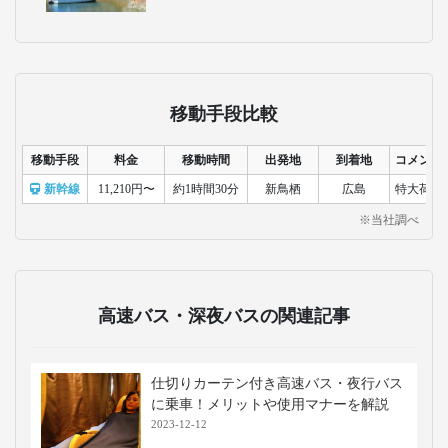
広島城
江戸時代に築かれた城で、天守閣から
は広島市街を一望できます。城跡や城
内の博物館では歴史や文化を学ぶこと
ができ、散策スポットとしても人気で
す。
広島平和記念資料館
原爆の悲劇を伝える資料館で、被爆の
記録や平和へのメッセージを展示して
います。平和学習や観光の両方で訪れ
る価値のある場所です。
鞆の浦
瀬戸内海に面した港町で、古い町並み
や港の景観が美しい観光地です。映画
やドラマの舞台にもなり、歴史散策や
食べ歩きが楽しめます。