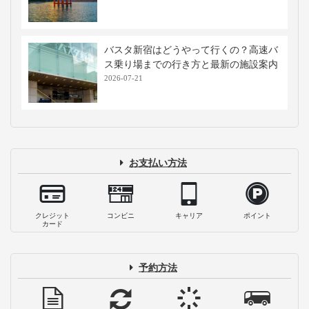
大阪駅から広島駅までの料金・時間一
覧！メリットやお得な移動手段を解説
2025-12-22
【ライブ前必読】広島グリーンアリーナ
への行き方と周辺観光・おすすめスポッ
ト！
2023-08-23
モーニング発祥の地！？広島の人気朝食
８つ！早朝営業店を時間別にご紹介
2023-08-22
広島のおすすめ観光地ランキングTOP2
5！尾道や宮島などエリア別に紹介
2023-02-07