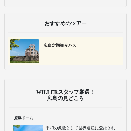
主な運行バス会社
WILLER EXPRESS/STA
R EXPRESS
WILLER EXPRESSは、
東京～大阪、名古屋間
を中心とした全国で、
都市間バスと空港バス
を22路線・1日200便運
行。自社開発した快適
なオリジナルシートや
最新のIoT技術を活用し
た安全運行で好評の高
速バスです。