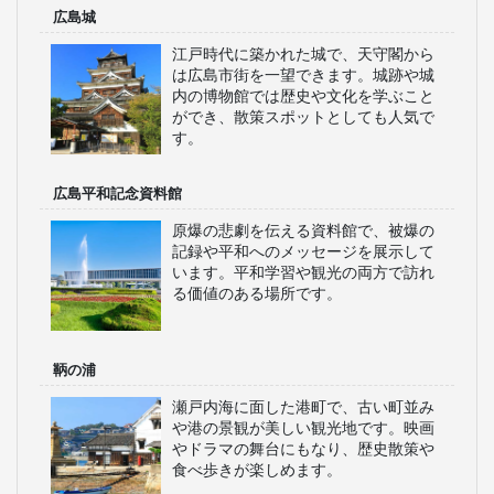
ており、広島の歴史と平和の重要性を
全世界に伝える場所です。平和記念公
園と共に訪れると良いでしょう。訪れ
る人々に強いメッセージを与える、感
慨深いスポットです。
宮島（厳島神社）
海上に浮かぶ大鳥居で有名な世界遺産
の神社です。潮の満ち引きによって異
なる景観を楽しむことができ、多くの
観光客が訪れます。紅葉の季節や初詣
には特に多くの人々が集まります。
尾道
狭い坂道と美しい海景が特徴のロマン
ティックな街並みです。映画やドラマ
のロケ地としても有名で、散策するだ
けでも楽しめます。古い寺院やレトロ
な建物が点在し、独特の風情を感じら
れます。