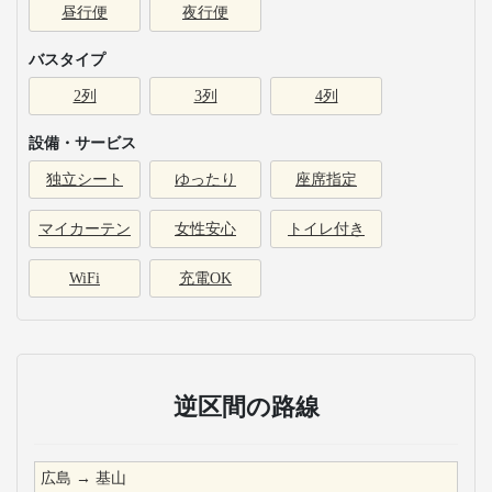
昼行便
夜行便
バスタイプ
2列
3列
4列
設備・サービス
独立シート
ゆったり
座席指定
マイカーテン
女性安心
トイレ付き
WiFi
充電OK
逆区間の路線
広島
→
基山