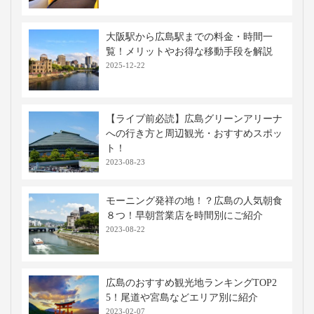
移動手段比較
移動手段
料金
移動時間
出発地
到着地
コメント
新幹線
11,210円〜
約1時間30分
新鳥栖
広島
特大荷物
※当社調べ
高速バス・深夜バスの関連記事
仕切りカーテン付き高速バス・夜行バス
に乗車！メリットや使用マナーを解説
2023-12-12