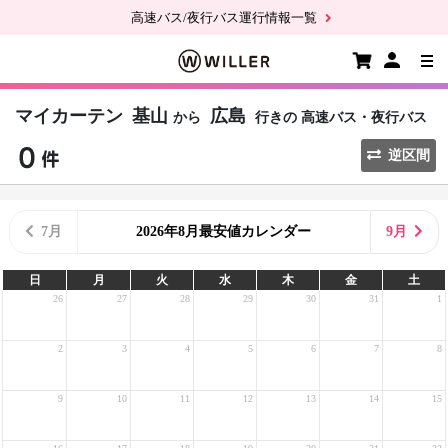
高速バス/夜行バス運行情報一覧
マイカーテン
基山
広島
から
行きの
高速バス・夜行バス
逆区間
7月
2026年8月最安値カレンダー
9月
日
月
火
水
木
金
土
26
27
28
29
30
31
1
2
3
4
5
6
7
8
9
10
11
12
13
14
15