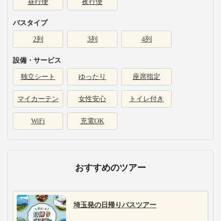
昼行便
夜行便
バスタイプ
2列
3列
4列
設備・サービス
独立シート
ゆったり
座席指定
マイカーテン
女性安心
トイレ付き
WiFi
充電OK
おすすめのツアー
埼玉発の日帰りバスツアー