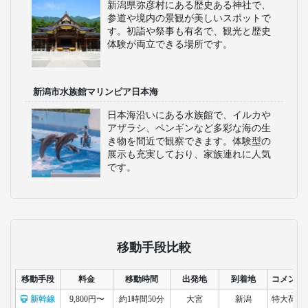
新潟県弥彦村にある歴史ある神社で、
参道や境内の景観が美しいスポットで
す。初詣や祭事も有名で、観光と歴史
体験が両立できる場所です。
新潟市水族館マリンピア日本海
日本海沿いにある水族館で、イルカや
アザラシ、ペンギンなど多彩な海の生
き物を間近で観察できます。体験型の
展示も充実しており、家族連れに人気
です。
移動手段比較
移動手段
料金
移動時間
出発地
到着地
コメント
新幹線
9,800円〜
約1時間50分
大宮
新潟
特大荷物