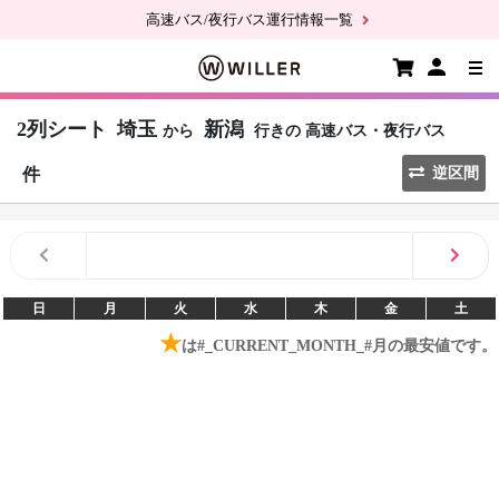
高速バス/夜行バス運行情報一覧
2列シート
埼玉
新潟
から
行きの
高速バス・夜行バス
件
逆区間
日
月
火
水
木
金
土
★
は#_CURRENT_MONTH_#月の最安値です。