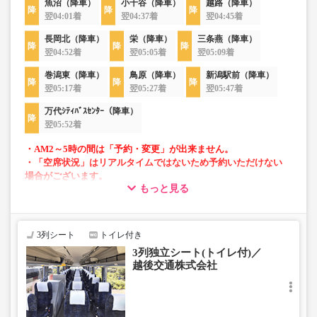
魚沼（降車）
小千谷（降車）
越路（降車）
翌04:01着
翌04:37着
翌04:45着
長岡北（降車）
栄（降車）
三条燕（降車）
翌04:52着
翌05:05着
翌05:09着
巻潟東（降車）
鳥原（降車）
新潟駅前（降車）
翌05:17着
翌05:27着
翌05:47着
万代ｼﾃｨﾊﾞｽｾﾝﾀｰ（降車）
翌05:52着
・AM2～5時の間は「予約・変更」が出来ません。
・「空席状況」はリアルタイムではないため予約いただけない
場合がございます。
もっと見る
・車両は予告なく変更となる場合がございます。これに伴い、
座席やシート設備が変更となる場合がございますので、あらか
じめご了承ください。
3列シート
トイレ付き
・小人は大人運賃の半額で乗車可能。
3列独立シート(トイレ付)／
・3列シートでゆったり快適なバス旅を。
越後交通株式会社
・フリーWi-Fiが利用可能。※車両により異なります。
・車内トイレ完備で長旅でも安心。※車両により異なりま
す。
・座席にコンセント・USB設備あり。※車両により異なり