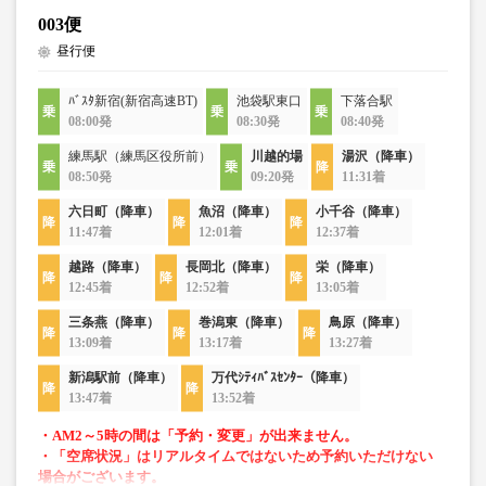
003便
昼行便
ﾊﾞｽﾀ新宿(新宿高速BT)
池袋駅東口
下落合駅
08:00発
08:30発
08:40発
練馬駅（練馬区役所前）
川越的場
湯沢（降車）
08:50発
09:20発
11:31着
六日町（降車）
魚沼（降車）
小千谷（降車）
11:47着
12:01着
12:37着
越路（降車）
長岡北（降車）
栄（降車）
12:45着
12:52着
13:05着
三条燕（降車）
巻潟東（降車）
鳥原（降車）
13:09着
13:17着
13:27着
新潟駅前（降車）
万代ｼﾃｨﾊﾞｽｾﾝﾀｰ（降車）
13:47着
13:52着
・AM2～5時の間は「予約・変更」が出来ません。
・「空席状況」はリアルタイムではないため予約いただけない
場合がございます。