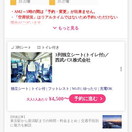
21:22着
21:27着
・AM2～5時の間は「予約・変更」が出来ません。
・「空席状況」はリアルタイムではないため予約いただけない
場合がございます。
もっと見る
・車両は予告なく変更となる場合がございます。これに伴い、
座席やシート設備が変更となる場合がございますので、あらか
じめご了承ください。
3列シート
トイレ付き
・小人は大人運賃の半額で乗車可能。
3列独立シート(トイレ付)／
・3列シートでゆったり快適なバス旅を。
西武バス株式会社
・フリーWi-Fiが利用可能。※車両により異なります。
・車内トイレ完備で長旅でも安心。※車両により異なりま
す。
・座席にコンセント・USB設備あり。※車両により異なり
ます。
独立シート
トイレ付
フットレスト
Wi-Fi
ゆったり
充電OK
・車内は常時換気し、清掃・除菌を徹底。
¥4,500〜
予約に進む
大人
東京駅から新潟駅までの時間・料金まとめ｜交通手段別
に魅力を解説