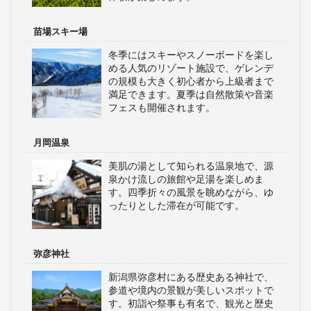
苗場スキー場
冬季にはスキーやスノーボードを楽し
める人気のリゾート施設で、ゲレンデ
の規模も大きく初心者から上級者まで
満足できます。夏季は自然散策や音楽
フェスも開催されます。
月岡温泉
美肌の湯として知られる温泉地で、源
泉かけ流しの旅館や足湯を楽しめま
す。四季折々の風景を眺めながら、ゆ
ったりとした滞在が可能です。
弥彦神社
新潟県弥彦村にある歴史ある神社で、
参道や境内の景観が美しいスポットで
す。初詣や祭事も有名で、観光と歴史