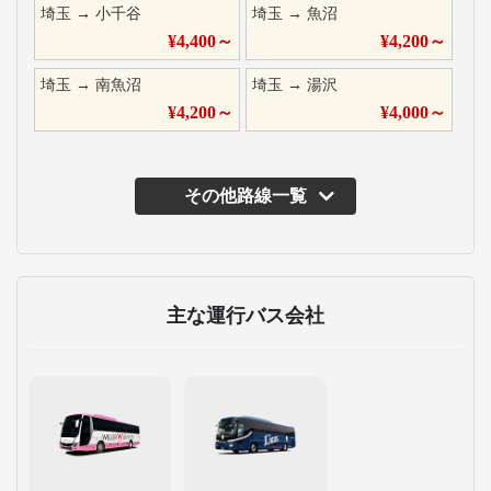
埼玉
→
小千谷
埼玉
→
魚沼
¥
4,400
～
¥
4,200
～
埼玉
→
南魚沼
埼玉
→
湯沢
¥
4,200
～
¥
4,000
～
その他路線一覧
主な運行バス会社