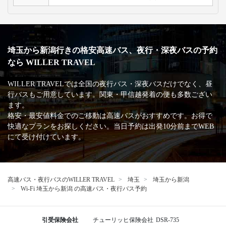
埼玉から新潟行きの格安高速バス、夜行・深夜バスの予約
なら WILLER TRAVEL
WILLER TRAVELでは全国の夜行バス・深夜バスだけでなく、昼
行バスもご用意しています。関東・甲信越発着の便も多数ござい
ます。
格安・最安値料金でのご移動は高速バスがおすすめです。お得で
快適なプランをお探しください。当日予約は出発10分前までWEB
にて受け付けています。
高速バス・夜行バスのWILLER TRAVEL
埼玉
埼玉から新潟
Wi-Fi 埼玉から新潟 の高速バス・夜行バス予約
引受保険会社
チューリッヒ保険会社
DSR-735