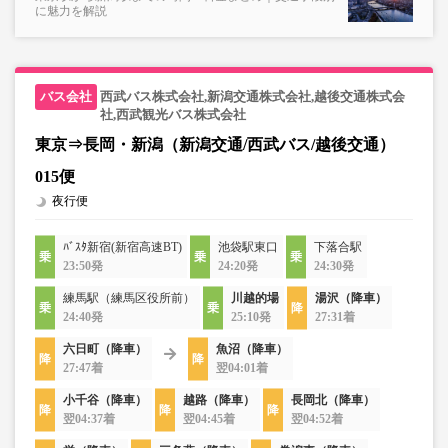
に魅力を解説
西武バス株式会社,新潟交通株式会社,越後交通株式会
社,西武観光バス株式会社
東京⇒長岡・新潟（新潟交通/西武バス/越後交通）
015便
夜行便
ﾊﾞｽﾀ新宿(新宿高速BT)
池袋駅東口
下落合駅
23:50発
24:20発
24:30発
練馬駅（練馬区役所前）
川越的場
湯沢（降車）
24:40発
25:10発
27:31着
六日町（降車）
魚沼（降車）
27:47着
翌04:01着
小千谷（降車）
越路（降車）
長岡北（降車）
翌04:37着
翌04:45着
翌04:52着