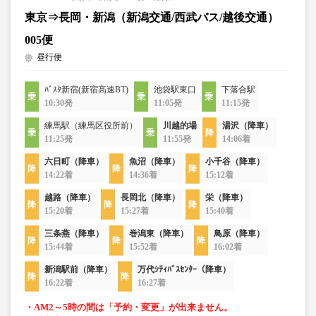
東京⇒長岡・新潟（新潟交通/西武バス/越後交通）
005便
昼行便
ﾊﾞｽﾀ新宿(新宿高速BT)
池袋駅東口
下落合駅
10:30発
11:05発
11:15発
練馬駅（練馬区役所前）
川越的場
湯沢（降車）
11:25発
11:55発
14:06着
六日町（降車）
魚沼（降車）
小千谷（降車）
14:22着
14:36着
15:12着
越路（降車）
長岡北（降車）
栄（降車）
15:20着
15:27着
15:40着
三条燕（降車）
巻潟東（降車）
鳥原（降車）
15:44着
15:52着
16:02着
新潟駅前（降車）
万代ｼﾃｨﾊﾞｽｾﾝﾀｰ（降車）
16:22着
16:27着
・AM2～5時の間は「予約・変更」が出来ません。