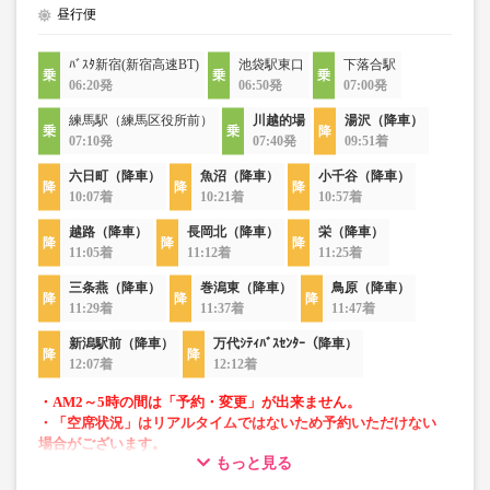
昼行便
ﾊﾞｽﾀ新宿(新宿高速BT)
池袋駅東口
下落合駅
06:20発
06:50発
07:00発
練馬駅（練馬区役所前）
川越的場
湯沢（降車）
07:10発
07:40発
09:51着
六日町（降車）
魚沼（降車）
小千谷（降車）
10:07着
10:21着
10:57着
越路（降車）
長岡北（降車）
栄（降車）
11:05着
11:12着
11:25着
三条燕（降車）
巻潟東（降車）
鳥原（降車）
11:29着
11:37着
11:47着
新潟駅前（降車）
万代ｼﾃｨﾊﾞｽｾﾝﾀｰ（降車）
12:07着
12:12着
・AM2～5時の間は「予約・変更」が出来ません。
・「空席状況」はリアルタイムではないため予約いただけない
場合がございます。
もっと見る
・車両は予告なく変更となる場合がございます。これに伴い、
座席やシート設備が変更となる場合がございますので、あらか