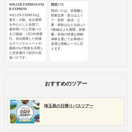
WILLER EXPRESS/STA
西武バス
R EXPRESS
西武バスは、首都圏と
WILLER EXPRESSは、
関東近県・富士山エリ
東京～大阪、名古屋間
ア・長野・新潟・三
を中心とした全国で、
重・和歌山などを結ぶ1
都市間バスと空港バス
0路線以上を展開。首都
を22路線・1日200便運
圏～各地の快適な移動
行。自社開発した快適
体験を通じてお客様の
なオリジナルシートや
多様な移動ニーズに応
最新のIoT技術を活用し
えます。
た安全運行で好評の高
速バスです。
おすすめのツアー
埼玉発の日帰りバスツアー