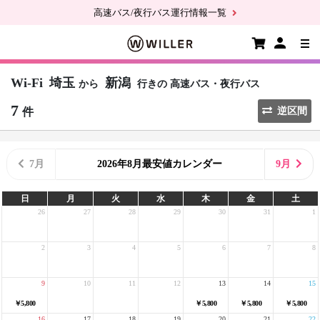
高速バス/夜行バス運行情報一覧
Wi-Fi
埼玉
新潟
から
行きの
高速バス・夜行バス
7
件
逆区間
7月
2026年8月最安値カレンダー
9月
日
月
火
水
木
金
土
26
27
28
29
30
31
1
2
3
4
5
6
7
8
9
10
11
12
13
14
15
￥5,800
￥5,800
￥5,800
￥5,800
16
17
18
19
20
21
22