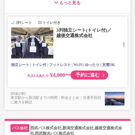
もっと見る
・車両は予告なく変更となる場合がございます。これに伴い、
座席やシート設備が変更となる場合がございますので、あらか
じめご了承ください。
3列シート
トイレ付き
・小人は大人運賃の半額で乗車可能。
3列独立シート(トイレ付)／
・3列シートでゆったり快適なバス旅を。
越後交通株式会社
・フリーWi-Fiが利用可能。※車両により異なります。
・車内トイレ完備で長旅でも安心。※車両により異なりま
す。
・座席にコンセント・USB設備あり。※車両により異なり
ます。
独立シート
トイレ付
フットレスト
Wi-Fi
ゆったり
充電OK
・車内は常時換気し、清掃・除菌を徹底。
¥4,000〜
予約に進む
大人
東京駅から新潟駅までの時間・料金まとめ｜交通手段別
に魅力を解説
西武バス株式会社,新潟交通株式会社,越後交通株式会
社,西武観光バス株式会社