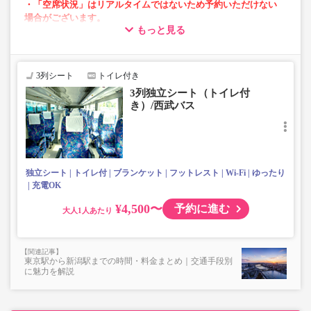
・「空席状況」はリアルタイムではないため予約いただけない
場合がございます。
もっと見る
・車両は予告なく変更となる場合がございます。これに伴い、
座席やシート設備が変更となる場合がございますので、あらか
じめご了承ください。
3列シート
トイレ付き
・小人は大人運賃の半額で乗車可能。
3列独立シート（トイレ付
・3列シートでゆったり快適なバス旅を。
き）/西武バス
・フリーWi-Fiが利用可能。※車両により異なります。
・車内トイレ完備で長旅でも安心。※車両により異なりま
す。
・座席にコンセント・USB設備あり。※車両により異なり
ます。
独立シート
トイレ付
ブランケット
フットレスト
Wi-Fi
ゆったり
・車内は常時換気し、清掃・除菌を徹底。
充電OK
¥4,500〜
予約に進む
大人
東京駅から新潟駅までの時間・料金まとめ｜交通手段別
に魅力を解説