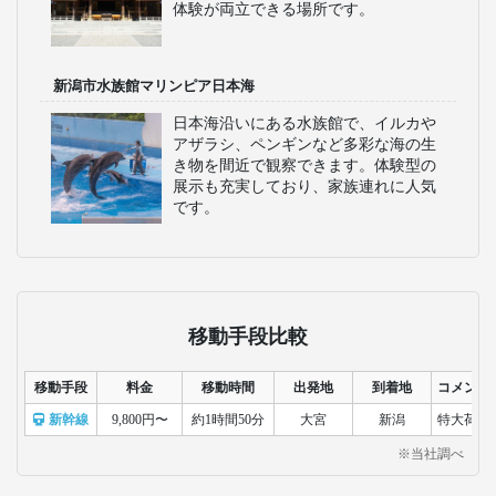
体験が両立できる場所です。
新潟市水族館マリンピア日本海
日本海沿いにある水族館で、イルカや
アザラシ、ペンギンなど多彩な海の生
き物を間近で観察できます。体験型の
展示も充実しており、家族連れに人気
です。
移動手段比較
移動手段
料金
移動時間
出発地
到着地
コメント
新幹線
9,800円〜
約1時間50分
大宮
新潟
特大荷物
※当社調べ