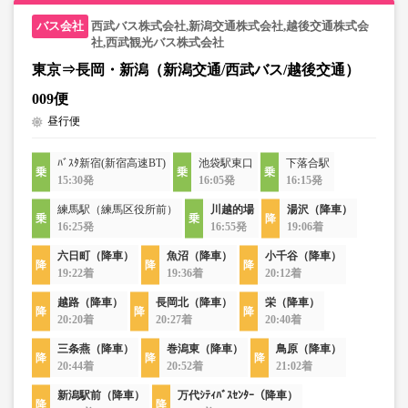
西武バス株式会社,新潟交通株式会社,越後交通株式会
社,西武観光バス株式会社
東京⇒長岡・新潟（新潟交通/西武バス/越後交通）
009便
昼行便
ﾊﾞｽﾀ新宿(新宿高速BT)
池袋駅東口
下落合駅
15:30発
16:05発
16:15発
練馬駅（練馬区役所前）
川越的場
湯沢（降車）
16:25発
16:55発
19:06着
六日町（降車）
魚沼（降車）
小千谷（降車）
19:22着
19:36着
20:12着
越路（降車）
長岡北（降車）
栄（降車）
20:20着
20:27着
20:40着
三条燕（降車）
巻潟東（降車）
鳥原（降車）
20:44着
20:52着
21:02着
新潟駅前（降車）
万代ｼﾃｨﾊﾞｽｾﾝﾀｰ（降車）