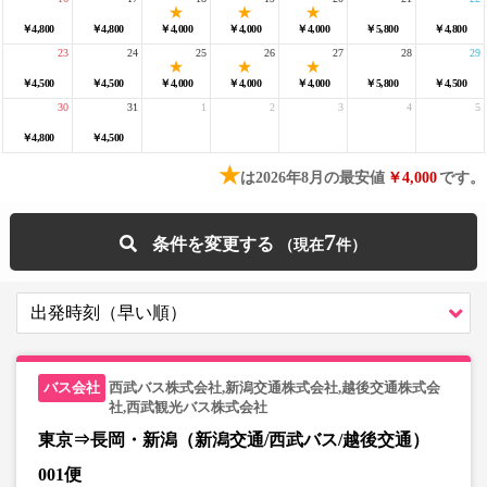
￥4,800
￥4,800
￥4,000
￥4,000
￥4,000
￥5,800
￥4,800
23
24
25
26
27
28
29
￥4,500
￥4,500
￥4,000
￥4,000
￥4,000
￥5,800
￥4,500
30
31
1
2
3
4
5
￥4,800
￥4,500
★
は2026年8月の最安値
￥4,000
です。
7
条件を変更する
西武バス株式会社,新潟交通株式会社,越後交通株式会
社,西武観光バス株式会社
東京⇒長岡・新潟（新潟交通/西武バス/越後交通）
001便