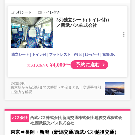
じめご了承ください。
3列シート
トイレ付き
・小人は大人運賃の半額で乗車可能。
3列独立シート(トイレ付)）
・3列シートでゆったり快適なバス旅を。
／西武バス株式会社
・フリーWi-Fiが利用可能。※車両により異なります。
・車内トイレ完備で長旅でも安心。※車両により異なりま
す。
・座席にコンセント・USB設備あり。※車両により異なり
ます。
独立シート
トイレ付
フットレスト
Wi-Fi
ゆったり
充電OK
・車内は常時換気し、清掃・除菌を徹底。
¥4,000〜
予約に進む
大人
東京駅から新潟駅までの時間・料金まとめ｜交通手段別
に魅力を解説
西武バス株式会社,新潟交通株式会社,越後交通株式会
社,西武観光バス株式会社
東京⇒長岡・新潟（新潟交通/西武バス/越後交通）