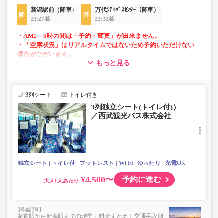
新潟駅前（降車）
万代ｼﾃｨﾊﾞｽｾﾝﾀｰ（降車）
23:27着
23:32着
・AM2～5時の間は「予約・変更」が出来ません。
・「空席状況」はリアルタイムではないため予約いただけない
場合がございます。
もっと見る
・車両は予告なく変更となる場合がございます。これに伴い、
座席やシート設備が変更となる場合がございますので、あらか
じめご了承ください。
3列シート
トイレ付き
・小人は大人運賃の半額で乗車可能。
3列独立シート(トイレ付)）
・3列シートでゆったり快適なバス旅を。
／西武観光バス株式会社
・フリーWi-Fiが利用可能。※車両により異なります。
・車内トイレ完備で長旅でも安心。※車両により異なりま
す。
・座席にコンセント・USB設備あり。※車両により異なり
ます。
独立シート
トイレ付
フットレスト
Wi-Fi
ゆったり
充電OK
・車内は常時換気し、清掃・除菌を徹底。
¥4,500〜
予約に進む
大人
東京駅から新潟駅までの時間・料金まとめ｜交通手段別