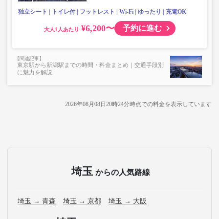
ます。
独立シート
トイレ付
フットレスト
Wi-Fi
ゆったり
充電OK
・車内は常時換気し、清掃・除菌を徹底。
¥6,200〜
予約に進む
大人
東京駅から新潟駅までの時間・料金まとめ｜交通手段別
に魅力を解説
2026年08月08日20時24分
時点での料金を表示しています
埼玉
からの人気路線
埼玉 → 青森
埼玉 → 京都
埼玉 → 大阪