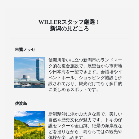
WILLERスタッフ厳選！
新潟の見どころ
朱鷺メッセ
信濃川沿いに立つ新潟市のランドマー
ク的な複合施設で、展望台から市街地
や日本海を一望できます。会議場やイ
ベントホール、ショッピング施設も併
設されており、観光だけでなく多目的
に楽しめるスポットです。
佐渡島
新潟県沖に浮かぶ大きな島で、美しい
自然や歴史文化が魅力です。トキの保
護センターや金山跡、絶景の海岸線な
どを巡りながら、島ならではの観光や
体験が楽しめます。