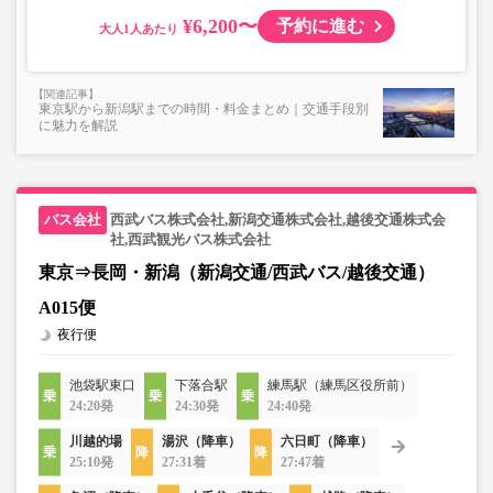
¥6,200〜
予約に進む
大人
東京駅から新潟駅までの時間・料金まとめ｜交通手段別
に魅力を解説
西武バス株式会社,新潟交通株式会社,越後交通株式会
社,西武観光バス株式会社
東京⇒長岡・新潟（新潟交通/西武バス/越後交通）
A015便
夜行便
池袋駅東口
下落合駅
練馬駅（練馬区役所前）
24:20発
24:30発
24:40発
川越的場
湯沢（降車）
六日町（降車）
25:10発
27:31着
27:47着