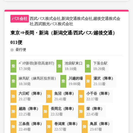
西武バス株式会社,新潟交通株式会社,越後交通株式会
社,西武観光バス株式会社
東京⇒長岡・新潟（新潟交通/西武バス/越後交通）
011便
昼行便
ﾊﾞｽﾀ新宿(新宿高速BT)
池袋駅東口
下落合駅
17:30発
18:10発
18:20発
練馬駅（練馬区役所前）
川越的場
湯沢（降車）
18:30発
19:00発
21:11着
六日町（降車）
魚沼（降車）
小千谷（降車）
21:27着
21:41着
22:17着
越路（降車）
長岡北（降車）
栄（降車）
22:25着
22:32着
22:45着
三条燕（降車）
巻潟東（降車）
鳥原（降車）
22:49着
22:57着
23:07着