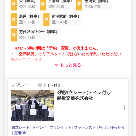
栄（降車）
三条燕（降車）
巻潟東（降車）
翌05:05着
翌05:09着
翌05:17着
鳥原（降車）
新潟駅前（降車）
翌05:27着
翌05:47着
万代ｼﾃｨﾊﾞｽｾﾝﾀｰ（降車）
翌05:52着
・AM2～5時の間は「予約・変更」が出来ません。
・「空席状況」はリアルタイムではないため予約いただけない
場合がございます。
もっと見る
・車両は予告なく変更となる場合がございます。これに伴い、
座席やシート設備が変更となる場合がございますので、あらか
じめご了承ください。
3列シート
トイレ付き
・小人は大人運賃の半額で乗車可能。
3列独立シート(トイレ付)／
・3列シートでゆったり快適なバス旅を。
越後交通株式会社
・フリーWi-Fiが利用可能。※車両により異なります。
・車内トイレ完備で長旅でも安心。※車両により異なりま
す。
・座席にコンセント・USB設備あり。※車両により異なり
ます。
独立シート
トイレ付
ブランケット
フットレスト
Wi-Fi
ゆったり
・車内は常時換気し、清掃・除菌を徹底。
充電OK