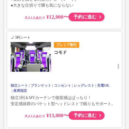
●大きな仕切りで隣も気にならない
¥12,000〜
予約に進む
大人
3列シート
プレミア割引
コモド
独立シート
ブランケット
コンセント
レッグレスト
充電OK
座席指定
独立3列＆MYカーテンで個室感はばっちり！
安定感抜群のバケット型ヘッドレストで眠りもサポート。
¥13,000〜
予約に進む
大人