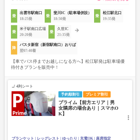
出雲市駅南口
斐川IC（駐車場併設）
松江駅北口
18:25発
18:50発
19:35発
米子駅南口広場
久世IC
20:20発
21:35発
バスタ新宿（新宿駅南口）おりば
翌07:40着
【車でバス停までお越しになる方へ】松江駅発は駐車場優
待付きプランを販売中！
4列シート
予約順割引
プレミア割引
プライム【前方エリア｜男
女隣席の場合あり｜スマホO
K】
ブランケット
レッグレスト
ゆったり
充電OK
座席指定