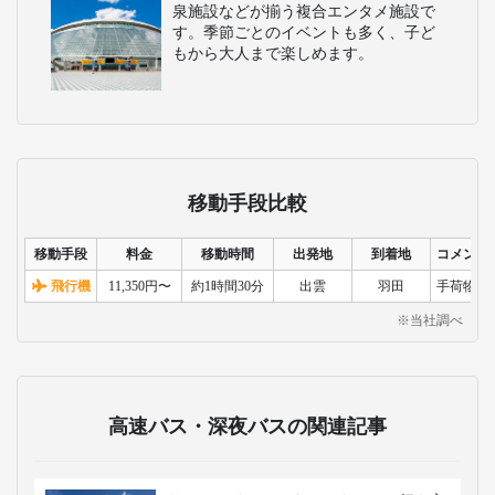
泉施設などが揃う複合エンタメ施設で
す。季節ごとのイベントも多く、子ど
もから大人まで楽しめます。
移動手段比較
移動手段
料金
移動時間
出発地
到着地
コメント
飛行機
11,350円〜
約1時間30分
出雲
羽田
手荷物検
※当社調べ
高速バス・深夜バスの関連記事