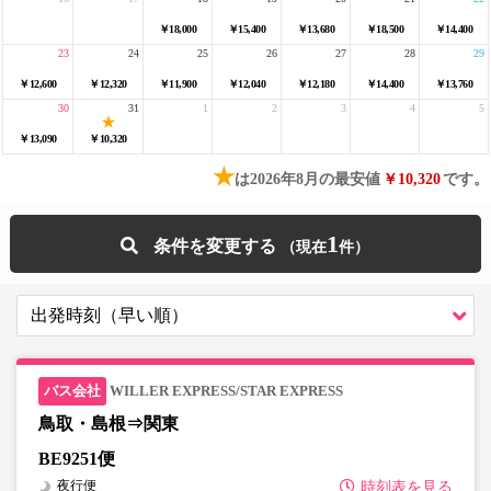
￥18,000
￥15,400
￥13,680
￥18,500
￥14,400
23
24
25
26
27
28
29
￥12,600
￥12,320
￥11,900
￥12,040
￥12,180
￥14,400
￥13,760
30
31
1
2
3
4
5
￥13,090
￥10,320
★
は2026年8月の最安値
￥10,320
です。
1
条件を変更する
WILLER EXPRESS/STAR EXPRESS
鳥取・島根⇒関東
BE9251便
夜行便
時刻表を見る