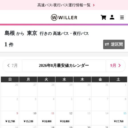
高速バス/夜行バス運行情報一覧
島根
東京
から
行きの
高速バス・夜行バス
1
件
逆区間
7月
2026年8月最安値カレンダー
9月
日
月
火
水
木
金
土
26
27
28
29
30
31
1
2
3
4
5
6
7
8
9
10
11
12
13
14
15
￥12,700
￥15,330
￥18,000
￥18,800
￥17,760
16
17
18
19
20
21
22