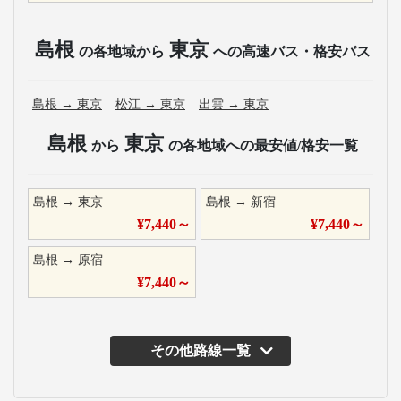
島根
東京
の各地域から
への高速バス・格安バス
島根
→
東京
松江
→
東京
出雲
→
東京
島根
東京
から
の各地域への最安値/格安一覧
島根
→
東京
島根
→
新宿
¥
7,440
～
¥
7,440
～
島根
→
原宿
¥
7,440
～
その他路線一覧