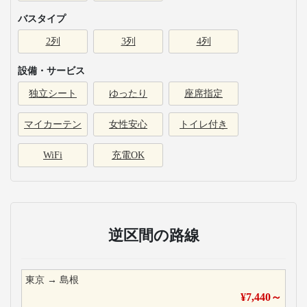
バスタイプ
2列
3列
4列
設備・サービス
独立シート
ゆったり
座席指定
マイカーテン
女性安心
トイレ付き
WiFi
充電OK
逆区間の路線
東京
→
島根
¥
7,440
～