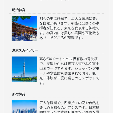
明治神宮
都会の中に静寂で、広大な敷地に豊か
な自然があります。初詣には多くの参
拝者が訪れる、東京を代表する神社で
す。神宮内には美しい庭園や宝物殿も
あり、見どころが満載です。
東京スカイツリー
高さ634メートルの世界有数の電波塔
で、展望台からは東京の街並みや富士
山まで一望できます。ショッピングモ
ールや水族館も併設されており、観
光・体験が一度に楽しめるスポットで
す。
新宿御苑
広大な庭園で、四季折々の花や自然を
楽しめる都会のオアシスです。日本庭
園やフランス式整形庭園など多彩な景