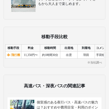
もから大人まで楽しめます。
移動手段比較
移動手段
料金
移動時間
出発地
到着地
コメント
飛行機
11,350円〜
約1時間30分
出雲
羽田
手荷物検
※当社調べ
高速バス・深夜バスの関連記事
個室感のある夜行バス・高速バスの魅力
は？おすすめや費用目安・利用のポイン