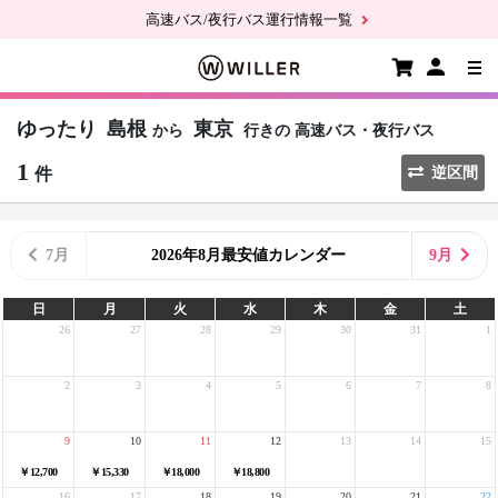
高速バス/夜行バス運行情報一覧
ゆったり
島根
東京
から
行きの
高速バス・夜行バス
1
件
逆区間
7月
2026年8月最安値カレンダー
9月
日
月
火
水
木
金
土
26
27
28
29
30
31
1
2
3
4
5
6
7
8
9
10
11
12
13
14
15
￥12,700
￥15,330
￥18,000
￥18,800
16
17
18
19
20
21
22