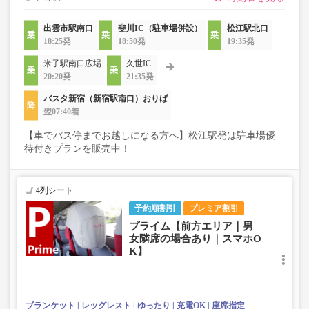
出雲市駅南口
斐川IC（駐車場併設）
松江駅北口
18:25発
18:50発
19:35発
米子駅南口広場
久世IC
20:20発
21:35発
バスタ新宿（新宿駅南口）おりば
翌07:40着
【車でバス停までお越しになる方へ】松江駅発は駐車場優
待付きプランを販売中！
4列シート
予約順割引
プレミア割引
プライム【前方エリア｜男
女隣席の場合あり｜スマホO
K】
ブランケット
レッグレスト
ゆったり
充電OK
座席指定