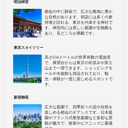
明治神宮
都会の中に静寂で、広大な敷地に豊か
な自然があります。初詣には多くの参
拝者が訪れる、東京を代表する神社で
す。神宮内には美しい庭園や宝物殿も
あり、見どころが満載です。
東京スカイツリー
高さ634メートルの世界有数の電波塔
で、展望台からは東京の街並みや富士
山まで一望できます。ショッピングモ
ールや水族館も併設されており、観
光・体験が一度に楽しめるスポットで
す。
新宿御苑
広大な庭園で、四季折々の花や自然を
楽しめる都会のオアシスです。日本庭
園やフランス式整形庭園など多彩な景
観が魅力で、散策やピクニックに最適