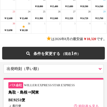
￥18,000
￥15,400
￥13,680
￥18,500
￥14,560
23
24
25
26
27
28
29
￥12,600
￥12,460
￥11,900
￥12,040
￥12,320
￥14,720
￥13,760
30
31
1
2
3
4
5
￥13,090
￥10,320
★
は2026年8月の最安値
￥10,320
です。
1
条件を変更する
WILLER EXPRESS/STAR EXPRESS
鳥取・島根⇒関東
BE9251便
夜行便
時刻表を見る