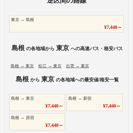
逆区間の路線
東京
→
島根
¥
7,440
～
島根
東京
の各地域から
への高速バス・格安バス
島根
→
東京
松江
→
東京
出雲
→
東京
島根
東京
から
の各地域への最安値/格安一覧
島根
→
東京
島根
→
新宿
¥
7,440
～
¥
7,440
～
島根
→
原宿
¥
7,440
～