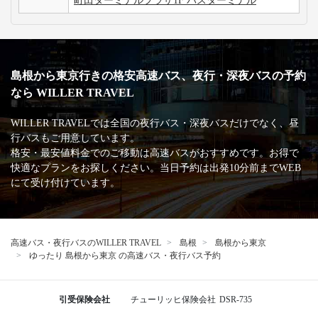
町田ターミナルプラザ1F バスターミナル
島根から東京行きの格安高速バス、夜行・深夜バスの予約
なら WILLER TRAVEL
WILLER TRAVELでは全国の夜行バス・深夜バスだけでなく、昼
行バスもご用意しています。
格安・最安値料金でのご移動は高速バスがおすすめです。お得で
快適なプランをお探しください。当日予約は出発10分前までWEB
にて受け付けています。
高速バス・夜行バスのWILLER TRAVEL
島根
島根から東京
ゆったり 島根から東京 の高速バス・夜行バス予約
引受保険会社
チューリッヒ保険会社
DSR-735