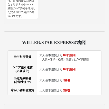
行。自社開発した快適
なオリジナルシートや
最新のIoT技術を活用し
た安全運行で好評の高
速バスです。
WILLER/STAR EXPRESSの割引
大人基本運賃より
100円割引
学生割引運賃
「大阪～米子・松江・出雲」は500円割引
シニア割引運賃
大人基本運賃より
100円割引
(55歳以上)
小児対象割引
大人基本運賃より
5割引
(小学生まで)
障がい者割引運賃
大人基本運賃より
5割引