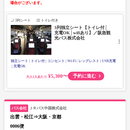
場合がございます。
3列シート
トイレ付き
3列独立シート【トイレ付│
充電OK│wifiあり】／阪急観
光バス株式会社
独立シート
トイレ付
コンセント
Wi-Fi
レッグレスト
USB充電
充電OK
¥5,300〜
予約に進む
大人
ＪＲバス中国株式会社
出雲・松江⇒大阪・京都
0006便