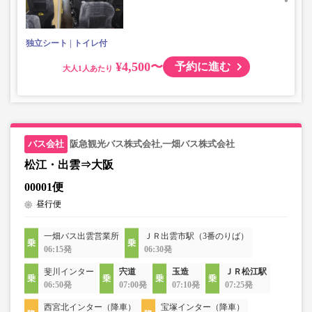
独立シート
トイレ付
¥4,500〜
予約に進む
大人
阪急観光バス株式会社,一畑バス株式会社
松江・出雲⇒大阪
00001便
昼行便
一畑バス出雲営業所
ＪＲ出雲市駅（3番のりば）
06:15発
06:30発
斐川インター
宍道
玉造
ＪＲ松江駅
06:50発
07:00発
07:10発
07:25発
西宮北インター（降車）
宝塚インター（降車）