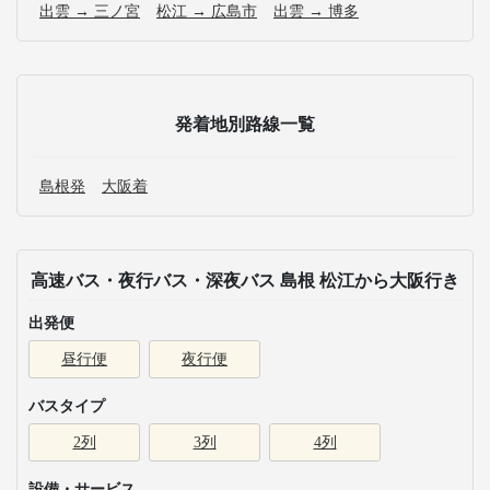
出雲 → 三ノ宮
松江 → 広島市
出雲 → 博多
発着地別路線一覧
島根発
大阪着
高速バス・夜行バス・深夜バス 島根 松江から大阪行き
出発便
昼行便
夜行便
バスタイプ
2列
3列
4列
設備・サービス