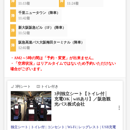
11:13着
11:24着
千里ニュータウン（降車）
11:42着
新大阪阪急ビル（1F） (降車）
11:52着
阪急高速バス大阪梅田ターミナル（降車）
12:02着
・AM2～5時の間は「予約・変更」が出来ません。
・「空席状況」はリアルタイムではないため予約いただけない
場合がございます。
3列シート
トイレ付き
3列独立シート【トイレ付│
充電OK│wifiあり】／阪急観
光バス株式会社
独立シート
トイレ付
コンセント
Wi-Fi
レッグレスト
USB充電