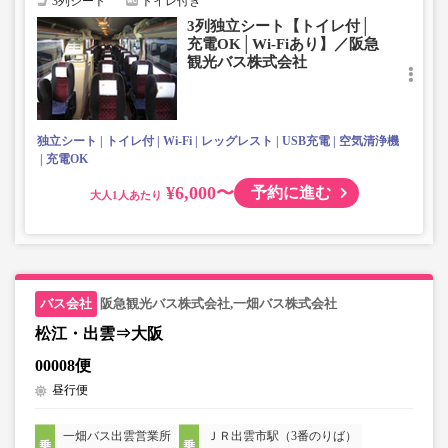
3列シート
トイレ付き
3列独立シート【トイレ付│
充電OK│Wi-Fiあり】／阪急
観光バス株式会社
独立シート
トイレ付
Wi-Fi
レッグレスト
USB充電
空気清浄機
充電OK
¥6,000〜
予約に進む
大人
阪急観光バス株式会社,一畑バス株式会社
松江・出雲⇒大阪
00008便
昼行便
一畑バス出雲営業所
ＪＲ出雲市駅（3番のりば）