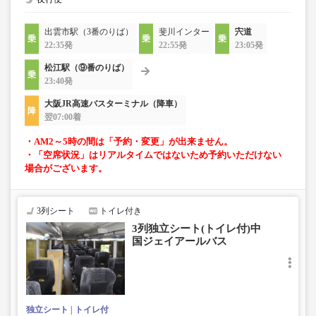
出雲市駅（3番のりば）
斐川インター
宍道
22:35発
22:55発
23:05発
松江駅（⑨番のりば）
23:40発
大阪JR高速バスターミナル（降車）
翌07:00着
・AM2～5時の間は「予約・変更」が出来ません。
・「空席状況」はリアルタイムではないため予約いただけない
場合がございます。
3列シート
トイレ付き
3列独立シート(トイレ付)中
国ジェイアールバス
独立シート
トイレ付