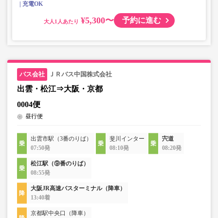
充電OK
¥5,300〜
予約に進む
大人
ＪＲバス中国株式会社
出雲・松江⇒大阪・京都
0004便
昼行便
出雲市駅（3番のりば）
斐川インター
宍道
07:50発
08:10発
08:20発
松江駅（⑨番のりば）
08:55発
大阪JR高速バスターミナル（降車）
13:40着
京都駅中央口（降車）