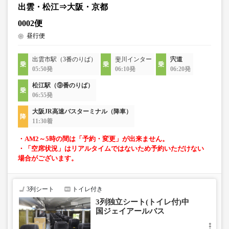
出雲・松江⇒大阪・京都
0002便
昼行便
出雲市駅（3番のりば）
斐川インター
宍道
05:50発
06:10発
06:20発
松江駅（⑨番のりば）
06:55発
大阪JR高速バスターミナル（降車）
11:30着
・AM2～5時の間は「予約・変更」が出来ません。
・「空席状況」はリアルタイムではないため予約いただけない
場合がございます。
3列シート
トイレ付き
3列独立シート(トイレ付)中
国ジェイアールバス