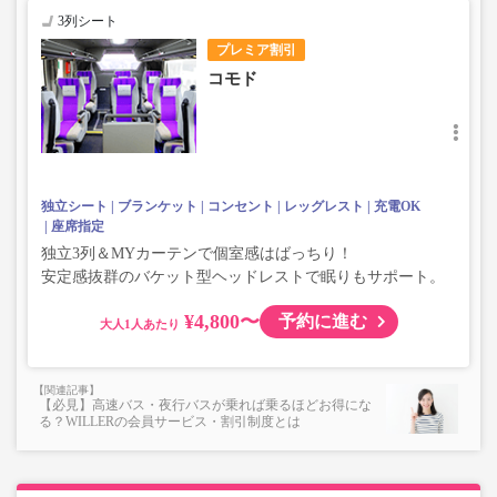
3列シート
プレミア割引
コモド
独立シート
ブランケット
コンセント
レッグレスト
充電OK
座席指定
独立3列＆MYカーテンで個室感はばっちり！
安定感抜群のバケット型ヘッドレストで眠りもサポート。
¥4,800〜
予約に進む
大人
【必見】高速バス・夜行バスが乗れば乗るほどお得にな
る？WILLERの会員サービス・割引制度とは