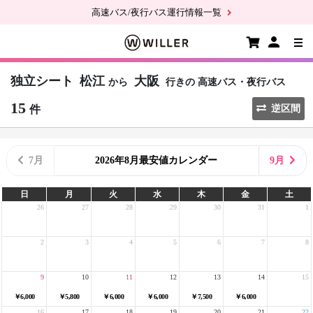
高速バス/夜行バス運行情報一覧
独立シート
松江
大阪
から
行きの
高速バス・夜行バス
15
件
逆区間
7月
2026年8月最安値カレンダー
9月
日
月
火
水
木
金
土
26
27
28
29
30
31
1
2
3
4
5
6
7
8
9
10
11
12
13
14
15
￥6,000
￥5,800
￥6,000
￥6,000
￥7,500
￥6,000
16
17
18
19
20
21
22