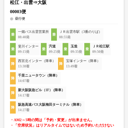
松江・出雲⇒大阪
00003便
昼行便
一畑バス出雲営業所
ＪＲ出雲市駅（3番のりば）
08:40発
08:55発
斐川インター
宍道
玉造
ＪＲ松江駅
09:15発
09:25発
09:35発
09:50発
西宮北インター（降車）
宝塚インター（降車）
13:38着
13:49着
千里ニュータウン（降車）
14:07着
新大阪阪急ビル（1F） (降車）
14:17着
阪急高速バス大阪梅田ターミナル（降車）
14:27着
・AM2～5時の間は「予約・変更」が出来ません。
・「空席状況」はリアルタイムではないため予約いただけない