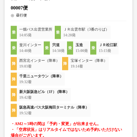
00007便
昼行便
一畑バス出雲営業所
ＪＲ出雲市駅（3番のりば）
14:05発
14:20発
斐川インター
宍道
玉造
ＪＲ松江駅
14:40発
14:50発
15:00発
15:15発
西宮北インター（降車）
宝塚インター（降車）
19:03着
19:14着
千里ニュータウン（降車）
19:32着
新大阪阪急ビル（1F） (降車）
19:42着
阪急高速バス大阪梅田ターミナル（降車）
19:52着
・AM2～5時の間は「予約・変更」が出来ません。
・「空席状況」はリアルタイムではないため予約いただけない
場合がございます。