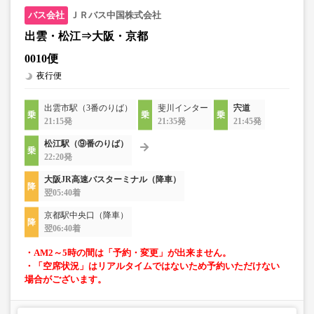
ＪＲバス中国株式会社
出雲・松江⇒大阪・京都
0010便
夜行便
出雲市駅（3番のりば）
斐川インター
宍道
21:15発
21:35発
21:45発
松江駅（⑨番のりば）
22:20発
大阪JR高速バスターミナル（降車）
翌05:40着
京都駅中央口（降車）
翌06:40着
・AM2～5時の間は「予約・変更」が出来ません。
・「空席状況」はリアルタイムではないため予約いただけない
場合がございます。