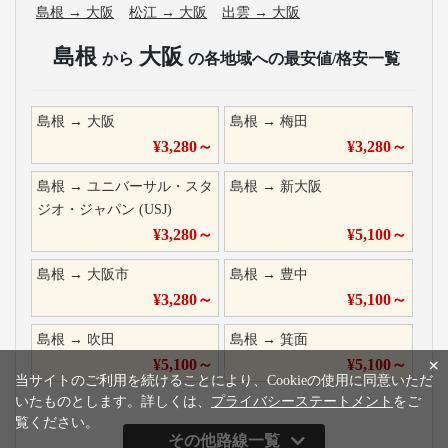
島根
→
大阪
松江
→
大阪
出雲
→
大阪
島根
大阪
から
の各地域への最安値/格安一覧
島根
→
大阪
島根
→
梅田
¥
3,280
～
¥
3,280
～
島根
→
ユニバーサル・スタ
島根
→
新大阪
ジオ・ジャパン (USJ)
¥
3,280
～
¥
5,100
～
島根
→
大阪市
島根
→
豊中
¥
3,280
～
¥
5,100
～
島根
→
吹田
島根
→
箕面
×
¥
5,100
～
¥
5,100
～
当サイトのご利用を続けることにより、Cookieの使用に同意いただ
いたものとします。詳しくは、
プライバシーステートメント
をご
覧ください。
その他路線一覧