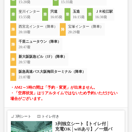
15:20発
15:35発
斐川インター
宍道
玉造
ＪＲ松江駅
15:55発
16:05発
16:15発
16:30発
西宮北インター（降車）
宝塚インター（降車）
20:18着
20:29着
千里ニュータウン（降車）
20:47着
新大阪阪急ビル（1F） (降車）
20:57着
阪急高速バス大阪梅田ターミナル（降車）
21:07着
・AM2～5時の間は「予約・変更」が出来ません。
・「空席状況」はリアルタイムではないため予約いただけない
場合がございます。
3列シート
トイレ付き
3列独立シート【トイレ付│
充電OK│wifiあり】／一畑バ