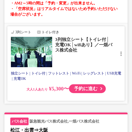
・AM2～5時の間は「予約・変更」が出来ません。
・「空席状況」はリアルタイムではないため予約いただけない
場合がございます。
3列シート
トイレ付き
3列独立シート【トイレ付│
充電OK│wifiあり】／一畑バ
ス株式会社
独立シート
トイレ付
フットレスト
Wi-Fi
レッグレスト
USB充電
充電OK
¥5,300〜
予約に進む
大人
阪急観光バス株式会社,一畑バス株式会社
松江・出雲⇒大阪