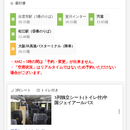
昼行便
出雲市駅（3番のりば）
斐川インター
宍道
10:35発
10:55発
11:05発
松江駅（⑨番のりば）
11:40発
大阪JR高速バスターミナル（降車）
16:15着
・AM2～5時の間は「予約・変更」が出来ません。
・「空席状況」はリアルタイムではないため予約いただけない
場合がございます。
3列シート
トイレ付き
3列独立シート(トイレ付)中
国ジェイアールバス