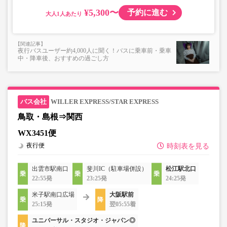
¥5,300〜
予約に進む
大人
夜行バスユーザー約4,000人に聞く！バスに乗車前・乗車
中・降車後、おすすめの過ごし方
WILLER EXPRESS/STAR EXPRESS
鳥取・島根⇒関西
WX3451便
夜行便
時刻表を見る
出雲市駅南口
斐川IC（駐車場併設）
松江駅北口
22:55発
23:25発
24:25発
米子駅南口広場
大阪駅前
25:15発
翌05:55着
ユニバーサル・スタジオ・ジャパン◎