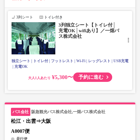
3列シート
トイレ付き
3列独立シート【トイレ付│
充電OK│wifiあり】／一畑バ
ス株式会社
独立シート
トイレ付
フットレスト
Wi-Fi
レッグレスト
USB充電
充電OK
¥5,300〜
予約に進む
大人
阪急観光バス株式会社,一畑バス株式会社
松江・出雲⇒大阪
A0007便
昼行便