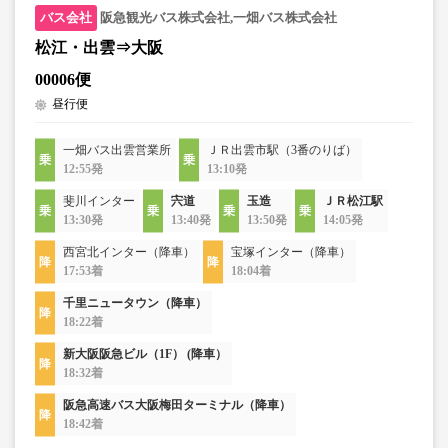
阪急観光バス株式会社,一畑バス株式会社
松江・出雲⇒大阪
00006便
昼行便
一畑バス出雲営業所
ＪＲ出雲市駅（3番のりば）
12:55発
13:10発
斐川インター
宍道
玉造
ＪＲ松江駅
13:30発
13:40発
13:50発
14:05発
西宮北インター（降車）
宝塚インター（降車）
17:53着
18:04着
千里ニュータウン（降車）
18:22着
新大阪阪急ビル（1F） (降車）
18:32着
阪急高速バス大阪梅田ターミナル（降車）
18:42着