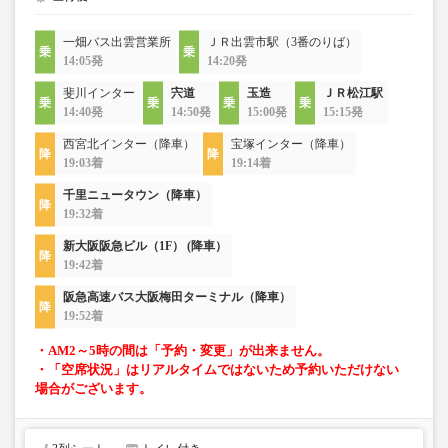
一畑バス出雲営業所
ＪＲ出雲市駅（3番のりば）
14:05発
14:20発
斐川インター
宍道
玉造
ＪＲ松江駅
14:40発
14:50発
15:00発
15:15発
西宮北インター（降車）
宝塚インター（降車）
19:03着
19:14着
千里ニュータウン（降車）
19:32着
新大阪阪急ビル（1F） (降車）
19:42着
阪急高速バス大阪梅田ターミナル（降車）
19:52着
・AM2～5時の間は「予約・変更」が出来ません。
・「空席状況」はリアルタイムではないため予約いただけない
場合がございます。