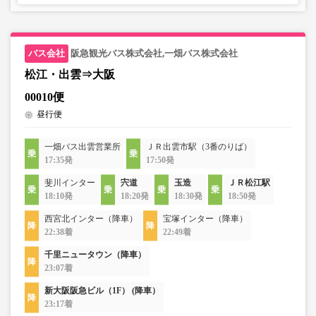
阪急観光バス株式会社,一畑バス株式会社
松江・出雲⇒大阪
00010便
昼行便
一畑バス出雲営業所
ＪＲ出雲市駅（3番のりば）
17:35発
17:50発
斐川インター
宍道
玉造
ＪＲ松江駅
18:10発
18:20発
18:30発
18:50発
西宮北インター（降車）
宝塚インター（降車）
22:38着
22:49着
千里ニュータウン（降車）
23:07着
新大阪阪急ビル（1F） (降車）
23:17着