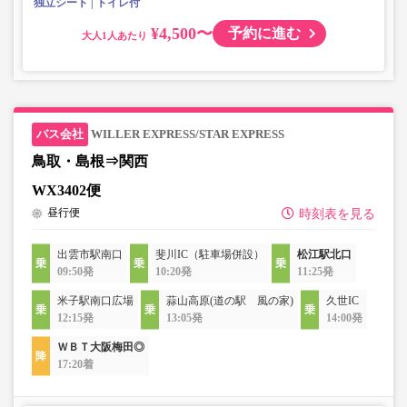
独立シート
トイレ付
¥4,500〜
予約に進む
大人
WILLER EXPRESS/STAR EXPRESS
鳥取・島根⇒関西
WX3402便
昼行便
時刻表を見る
出雲市駅南口
斐川IC（駐車場併設）
松江駅北口
09:50発
10:20発
11:25発
米子駅南口広場
蒜山高原(道の駅 風の家)
久世IC
12:15発
13:05発
14:00発
ＷＢＴ大阪梅田◎
17:20着