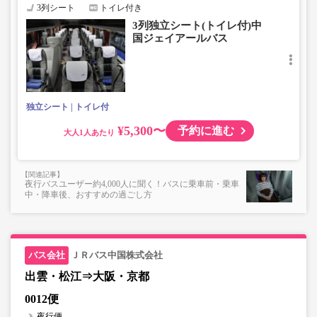
3列シート
トイレ付き
3列独立シート(トイレ付)中
国ジェイアールバス
独立シート
トイレ付
¥5,300〜
予約に進む
大人
夜行バスユーザー約4,000人に聞く！バスに乗車前・乗車
中・降車後、おすすめの過ごし方
ＪＲバス中国株式会社
出雲・松江⇒大阪・京都
0012便
夜行便