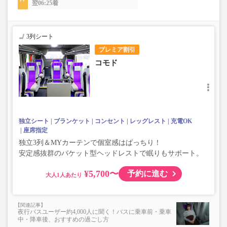
翌06:25着
3列シート
プレミア割引
コモド
独立シート
ブランケット
コンセント
レッグレスト
充電OK
座席指定
独立3列＆MYカーテンで個室感はばっちり！
安定感抜群のバケット型ヘッドレストで眠りもサポート。
¥5,700〜
予約に進む
大人
夜行バスユーザー約4,000人に聞く！バスに乗車前・乗車
中・降車後、おすすめの過ごし方