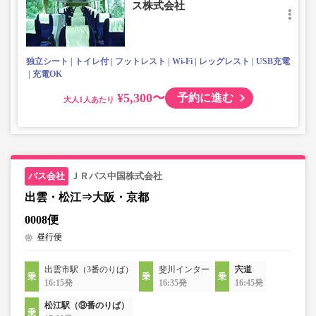
ス株式会社
独立シート
トイレ付
フットレスト
Wi-Fi
レッグレスト
USB充電
充電OK
¥5,300〜
予約に進む
大人
ＪＲバス中国株式会社
出雲・松江⇒大阪・京都
0008便
昼行便
出雲市駅（3番のりば）
斐川インター
宍道
16:15発
16:35発
16:45発
松江駅（⑨番のりば）