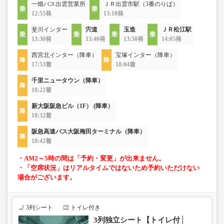
一畑バス出雲営業所
ＪＲ出雲市駅（3番のりば）
12:55発
13:10発
斐川インター
宍道
玉造
ＪＲ松江駅
13:30発
13:40発
13:50発
14:05発
西宮北インター（降車）
宝塚インター（降車）
17:53着
18:04着
千里ニュータウン（降車）
18:22着
新大阪阪急ビル（1F） (降車）
18:32着
阪急高速バス大阪梅田ターミナル（降車）
18:42着
・AM2～5時の間は「予約・変更」が出来ません。
・「空席状況」はリアルタイムではないため予約いただけない
場合がございます。
3列シート
トイレ付き
3列独立シート【トイレ付│