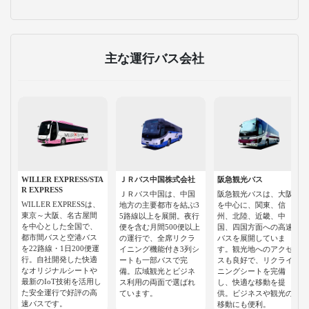
主な運行バス会社
WILLER EXPRESS/STA
ＪＲバス中国株式会社
阪急観光バス
R EXPRESS
ＪＲバス中国は、中国
阪急観光バスは、大阪
WILLER EXPRESSは、
地方の主要都市を結ぶ3
を中心に、関東、信
東京～大阪、名古屋間
5路線以上を展開。夜行
州、北陸、近畿、中
を中心とした全国で、
便を含む月間500便以上
国、四国方面への高速
都市間バスと空港バス
の運行で、全席リクラ
バスを展開していま
を22路線・1日200便運
イニング機能付き3列シ
す。観光地へのアクセ
行。自社開発した快適
ートも一部バスで完
スも良好で、リクライ
なオリジナルシートや
備。広域観光とビジネ
ニングシートを完備
最新のIoT技術を活用し
ス利用の両面で選ばれ
し、快適な移動を提
た安全運行で好評の高
ています。
供。ビジネスや観光の
速バスです。
移動にも便利。