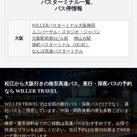
バスターミナル一覧、
バス停情報
WILLERバスターミナル大阪梅田
ユニバーサル・スタジオ・ジャパン
大阪
大阪駅前第4ビル前
桃山台駅
湊町バスターミナル（OCAT）
なんば高速バスターミナル
松江から大阪行きの格安高速バス、夜行・深夜バスの予約
なら WILLER TRAVEL
WILLER TRAVELでは全国の夜行バス・深夜バスだけでなく、昼
行バスもご用意しています。中国・関西発着の便も多数ございま
す。
格安・最安値料金でのご移動は高速バスがおすすめです。お得で
快適なプランをお探しください。当日予約は出発10分前までWEB
にて受け付けています。