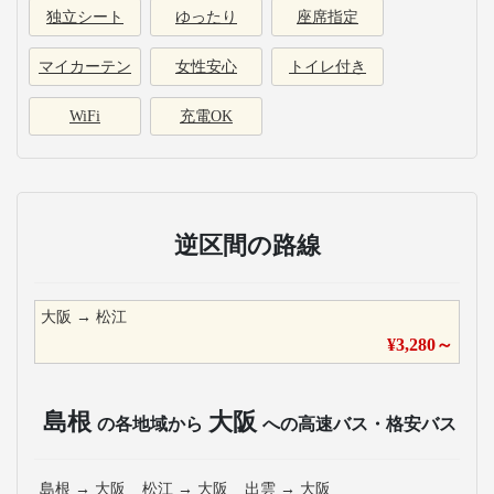
独立シート
ゆったり
座席指定
マイカーテン
女性安心
トイレ付き
WiFi
充電OK
逆区間の路線
大阪
→
松江
¥
3,280
～
島根
大阪
の各地域から
への高速バス・格安バス
島根
→
大阪
松江
→
大阪
出雲
→
大阪