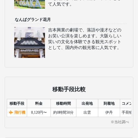
て人気です。
なんばグランド花月
吉本興業の劇場で、落語や漫才などの
お笑い公演を楽しめます。大阪らしい
笑いの文化を体験できる観光スポット
として、国内外の観光客に人気です。
移動手段比較
移動手段
料金
移動時間
出発地
到着地
コメント
飛行機
8,120円〜
約0時間50分
出雲
伊丹
手荷物検
※当社調べ