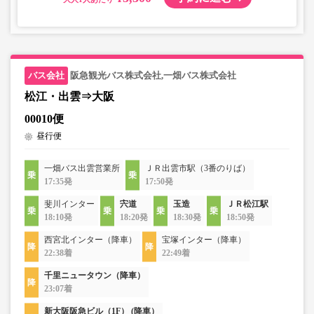
阪急観光バス株式会社,一畑バス株式会社
松江・出雲⇒大阪
00010便
昼行便
一畑バス出雲営業所
ＪＲ出雲市駅（3番のりば）
17:35発
17:50発
斐川インター
宍道
玉造
ＪＲ松江駅
18:10発
18:20発
18:30発
18:50発
西宮北インター（降車）
宝塚インター（降車）
22:38着
22:49着
千里ニュータウン（降車）
23:07着
新大阪阪急ビル（1F） (降車）