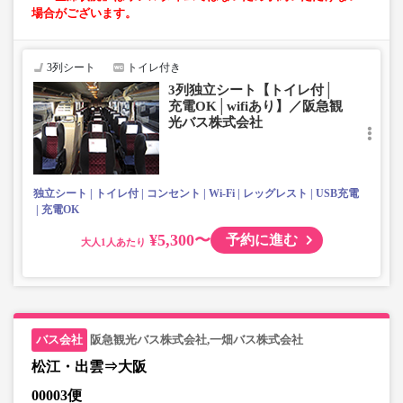
場合がございます。
3列シート
トイレ付き
3列独立シート【トイレ付│
充電OK│wifiあり】／阪急観
光バス株式会社
独立シート
トイレ付
コンセント
Wi-Fi
レッグレスト
USB充電
充電OK
¥5,300〜
予約に進む
大人
阪急観光バス株式会社,一畑バス株式会社
松江・出雲⇒大阪
00003便