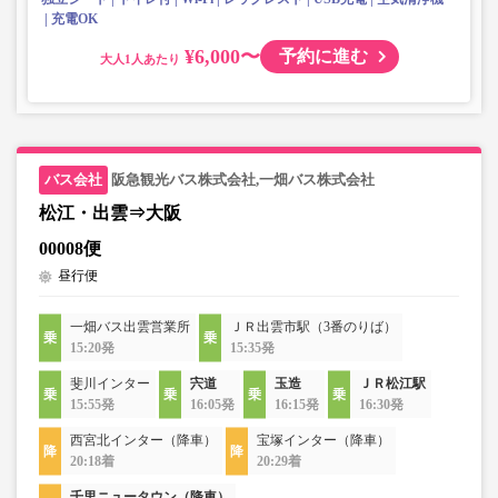
充電OK
¥6,000〜
予約に進む
大人
阪急観光バス株式会社,一畑バス株式会社
松江・出雲⇒大阪
00008便
昼行便
一畑バス出雲営業所
ＪＲ出雲市駅（3番のりば）
15:20発
15:35発
斐川インター
宍道
玉造
ＪＲ松江駅
15:55発
16:05発
16:15発
16:30発
西宮北インター（降車）
宝塚インター（降車）
20:18着
20:29着
千里ニュータウン（降車）