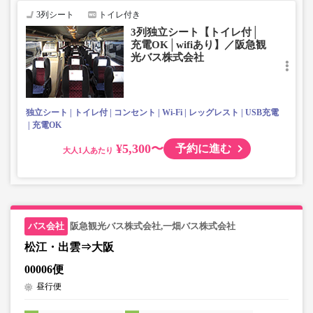
3列シート
トイレ付き
3列独立シート【トイレ付│
充電OK│wifiあり】／阪急観
光バス株式会社
独立シート
トイレ付
コンセント
Wi-Fi
レッグレスト
USB充電
充電OK
¥5,300〜
予約に進む
大人
阪急観光バス株式会社,一畑バス株式会社
松江・出雲⇒大阪
00006便
昼行便