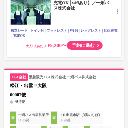
充電OK│wifiあり】／一畑バ
ス株式会社
独立シート
トイレ付
フットレスト
Wi-Fi
レッグレスト
USB充電
充電OK
¥5,300〜
予約に進む
大人
阪急観光バス株式会社,一畑バス株式会社
松江・出雲⇒大阪
00007便
昼行便
一畑バス出雲営業所
ＪＲ出雲市駅（3番のりば）
14:05発
14:20発