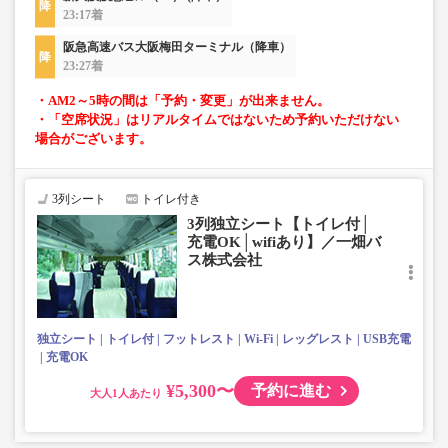
23:17着
阪急高速バス大阪梅田ターミナル（降車）
23:27着
・AM2～5時の間は「予約・変更」が出来ません。
・「空席状況」はリアルタイムではないため予約いただけない
場合がございます。
3列シート
トイレ付き
3列独立シート【トイレ付│
充電OK│wifiあり】／一畑バ
ス株式会社
独立シート
トイレ付
フットレスト
Wi-Fi
レッグレスト
USB充電
充電OK
¥5,300〜
予約に進む
大人