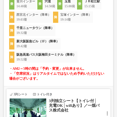
斐川インター
宍道
玉造
ＪＲ松江駅
14:40発
14:50発
15:00発
15:15発
西宮北インター（降車）
宝塚インター（降車）
19:03着
19:14着
千里ニュータウン（降車）
19:32着
新大阪阪急ビル（1F） (降車）
19:42着
阪急高速バス大阪梅田ターミナル（降車）
19:52着
・AM2～5時の間は「予約・変更」が出来ません。
・「空席状況」はリアルタイムではないため予約いただけない
場合がございます。
3列シート
トイレ付き
3列独立シート【トイレ付│
充電OK│wifiあり】／一畑バ
ス株式会社