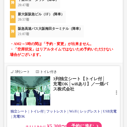
20:47着
新大阪阪急ビル（1F） (降車）
20:57着
阪急高速バス大阪梅田ターミナル（降車）
21:07着
・AM2～5時の間は「予約・変更」が出来ません。
・「空席状況」はリアルタイムではないため予約いただけない
場合がございます。
3列シート
トイレ付き
3列独立シート【トイレ付│
充電OK│wifiあり】／一畑バ
ス株式会社
独立シート
トイレ付
フットレスト
Wi-Fi
レッグレスト
USB充電
充電OK
¥5,300〜
予約に進む
大人