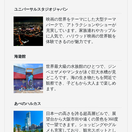
ユニバーサルスタジオジャパン
映画の世界をテーマにした大型テーマ
パークで、アトラクションやショーが
充実しています。家族連れやカップル
に人気で、ハリウッド映画の世界観を
体験できるのが魅力です。
海遊館
世界最大級の水族館のひとつで、ジン
ベエザメやマンタが泳ぐ巨大水槽が見
どころです。海の生き物たちを間近で
観察でき、子どもから大人まで楽しめ
ます。
あべのハルカス
日本一の高さを誇る超高層ビルで、展
望台から大阪市街や遠くの景色を360度
で一望できます。ショッピングやグル
メも充実しており、観光スポットとし