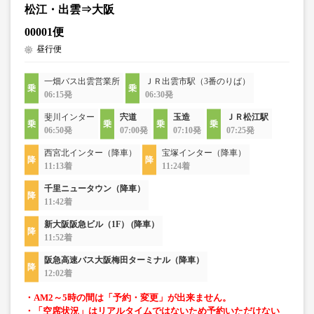
松江・出雲⇒大阪
00001便
昼行便
一畑バス出雲営業所
ＪＲ出雲市駅（3番のりば）
06:15発
06:30発
斐川インター
宍道
玉造
ＪＲ松江駅
06:50発
07:00発
07:10発
07:25発
西宮北インター（降車）
宝塚インター（降車）
11:13着
11:24着
千里ニュータウン（降車）
11:42着
新大阪阪急ビル（1F） (降車）
11:52着
阪急高速バス大阪梅田ターミナル（降車）
12:02着
・AM2～5時の間は「予約・変更」が出来ません。
・「空席状況」はリアルタイムではないため予約いただけない