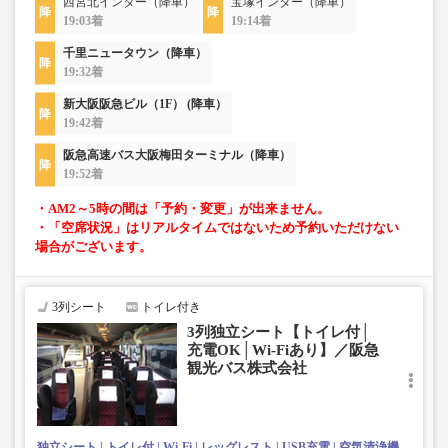
西宮北インター（降車）
宝塚インター（降車）
19:03着
19:14着
千里ニュータウン（降車）
19:32着
新大阪阪急ビル（1F） (降車）
19:42着
阪急高速バス大阪梅田ターミナル（降車）
19:52着
・AM2～5時の間は「予約・変更」が出来ません。
・「空席状況」はリアルタイムではないため予約いただけない
場合がございます。
3列シート
トイレ付き
3列独立シート【トイレ付│
充電OK│Wi-Fiあり】／阪急
観光バス株式会社
独立シート
トイレ付
Wi-Fi
レッグレスト
USB充電
空気清浄機