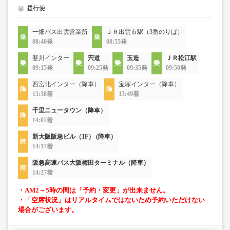
昼行便
一畑バス出雲営業所
ＪＲ出雲市駅（3番のりば）
08:40発
08:55発
斐川インター
宍道
玉造
ＪＲ松江駅
09:15発
09:25発
09:35発
09:50発
西宮北インター（降車）
宝塚インター（降車）
13:38着
13:49着
千里ニュータウン（降車）
14:07着
新大阪阪急ビル（1F） (降車）
14:17着
阪急高速バス大阪梅田ターミナル（降車）
14:27着
・AM2～5時の間は「予約・変更」が出来ません。
・「空席状況」はリアルタイムではないため予約いただけない
場合がございます。