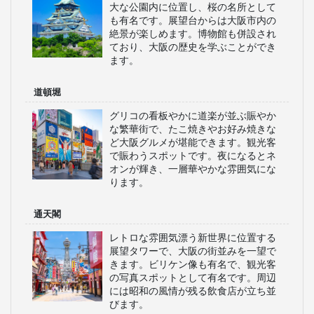
大な公園内に位置し、桜の名所として
も有名です。展望台からは大阪市内の
絶景が楽しめます。博物館も併設され
ており、大阪の歴史を学ぶことができ
ます。
道頓堀
グリコの看板やかに道楽が並ぶ賑やか
な繁華街で、たこ焼きやお好み焼きな
ど大阪グルメが堪能できます。観光客
で賑わうスポットです。夜になるとネ
オンが輝き、一層華やかな雰囲気にな
ります。
通天閣
レトロな雰囲気漂う新世界に位置する
展望タワーで、大阪の街並みを一望で
きます。ビリケン像も有名で、観光客
の写真スポットとして有名です。周辺
には昭和の風情が残る飲食店が立ち並
びます。