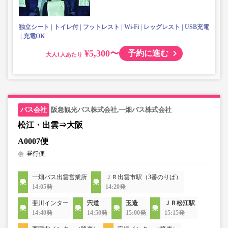
独立シート
トイレ付
フットレスト
Wi-Fi
レッグレスト
USB充電
充電OK
¥5,300〜
予約に進む
大人
阪急観光バス株式会社,一畑バス株式会社
松江・出雲⇒大阪
A0007便
昼行便
一畑バス出雲営業所
ＪＲ出雲市駅（3番のりば）
14:05発
14:20発
斐川インター
宍道
玉造
ＪＲ松江駅
14:40発
14:50発
15:00発
15:15発