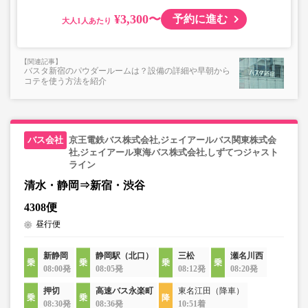
¥3,300〜
予約に進む
大人
バスタ新宿のパウダールームは？設備の詳細や早朝から
コテを使う方法を紹介
京王電鉄バス株式会社,ジェイアールバス関東株式会
社,ジェイアール東海バス株式会社,しずてつジャスト
ライン
清水・静岡⇒新宿・渋谷
4308便
昼行便
新静岡
静岡駅（北口）
三松
瀬名川西
08:00発
08:05発
08:12発
08:20発
押切
高速バス永楽町
東名江田（降車）
08:30発
08:36発
10:51着