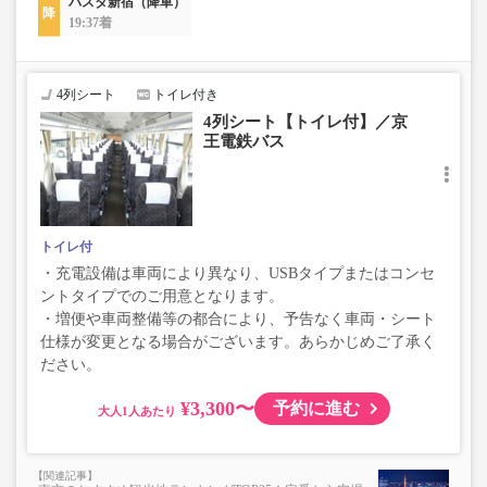
バスタ新宿（降車）
19:37着
4列シート
トイレ付き
4列シート【トイレ付】／京
王電鉄バス
トイレ付
・充電設備は車両により異なり、USBタイプまたはコンセ
ントタイプでのご用意となります。
・増便や車両整備等の都合により、予告なく車両・シート
仕様が変更となる場合がございます。あらかじめご了承く
ださい。
¥3,300〜
予約に進む
大人