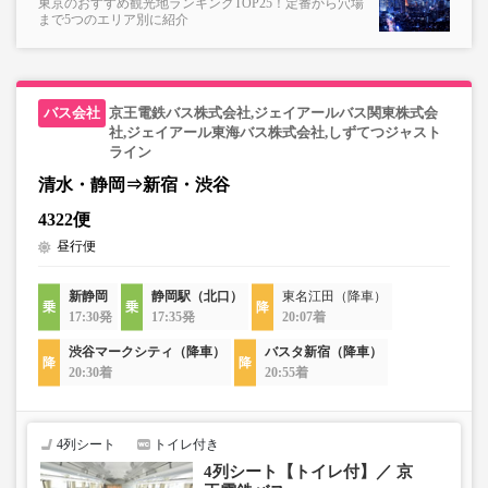
東京のおすすめ観光地ランキングTOP25！定番から穴場
まで5つのエリア別に紹介
京王電鉄バス株式会社,ジェイアールバス関東株式会
社,ジェイアール東海バス株式会社,しずてつジャスト
ライン
清水・静岡⇒新宿・渋谷
4322便
昼行便
新静岡
静岡駅（北口）
東名江田（降車）
17:30発
17:35発
20:07着
渋谷マークシティ（降車）
バスタ新宿（降車）
20:30着
20:55着
4列シート
トイレ付き
4列シート【トイレ付】／ 京