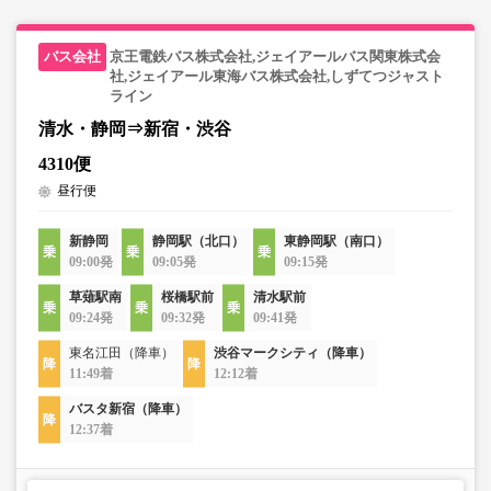
京王電鉄バス株式会社,ジェイアールバス関東株式会
社,ジェイアール東海バス株式会社,しずてつジャスト
ライン
清水・静岡⇒新宿・渋谷
4310便
昼行便
新静岡
静岡駅（北口）
東静岡駅（南口）
09:00発
09:05発
09:15発
草薙駅南
桜橋駅前
清水駅前
09:24発
09:32発
09:41発
東名江田（降車）
渋谷マークシティ（降車）
11:49着
12:12着
バスタ新宿（降車）
12:37着