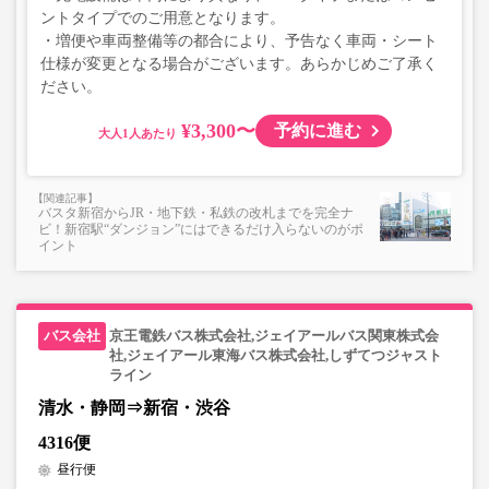
ントタイプでのご用意となります。
・増便や車両整備等の都合により、予告なく車両・シート
仕様が変更となる場合がございます。あらかじめご了承く
ださい。
¥3,300〜
予約に進む
大人
バスタ新宿からJR・地下鉄・私鉄の改札までを完全ナ
ビ！新宿駅“ダンジョン”にはできるだけ入らないのがポ
イント
京王電鉄バス株式会社,ジェイアールバス関東株式会
社,ジェイアール東海バス株式会社,しずてつジャスト
ライン
清水・静岡⇒新宿・渋谷
4316便
昼行便