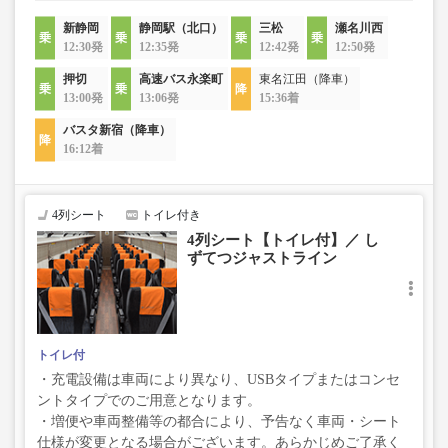
新静岡
静岡駅（北口）
三松
瀬名川西
12:30発
12:35発
12:42発
12:50発
押切
高速バス永楽町
東名江田（降車）
13:00発
13:06発
15:36着
バスタ新宿（降車）
16:12着
4列シート
トイレ付き
4列シート【トイレ付】／ し
ずてつジャストライン
トイレ付
・充電設備は車両により異なり、USBタイプまたはコンセ
ントタイプでのご用意となります。
・増便や車両整備等の都合により、予告なく車両・シート
仕様が変更となる場合がございます。あらかじめご了承く