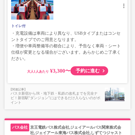
トイレ付
・充電設備は車両により異なり、USBタイプまたはコンセ
ントタイプでのご用意となります。
・増便や車両整備等の都合により、予告なく車両・シート
仕様が変更となる場合がございます。あらかじめご了承く
ださい。
¥3,300〜
予約に進む
大人
バスタ新宿からJR・地下鉄・私鉄の改札までを完全ナ
ビ！新宿駅“ダンジョン”にはできるだけ入らないのがポ
イント
京王電鉄バス株式会社,ジェイアールバス関東株式会
社,ジェイアール東海バス株式会社,しずてつジャスト