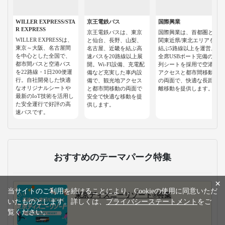
WILLER EXPRESS/STA
京王電鉄バス
国際興業
R EXPRESS
京王電鉄バスは、東京
国際興業は、首都圏と
WILLER EXPRESSは、
と仙台、長野、山梨、
関東近県/東北エリアを
東京～大阪、名古屋間
名古屋、近畿を結ぶ高
結ぶ5路線以上を運営。
を中心とした全国で、
速バスを20路線以上展
全席USBポート完備の3
都市間バスと空港バス
開。Wi-FI設備、充電配
列シートを採用で空港
を22路線・1日200便運
備など充実した車内設
アクセスと都市間移動
行。自社開発した快適
備で、観光地アクセス
の両面で、快適な長距
なオリジナルシートや
と都市間移動の両面で
離移動を提供します。
最新のIoT技術を活用し
安全で快適な移動を提
た安全運行で好評の高
供します。
速バスです。
おすすめのテーマパーク特集
×
当サイトのご利用を続けることにより、Cookieの使用に同意いただ
東京ディズニーリゾート®特集
いたものとします。詳しくは、
プライバシーステートメント
をご
覧ください。