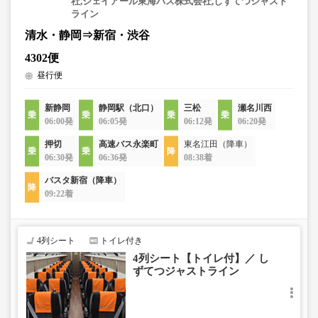
社,ジェイアール東海バス株式会社,しずてつジャスト
ライン
清水・静岡⇒新宿・渋谷
4302便
昼行便
新静岡
静岡駅（北口）
三松
瀬名川西
06:00発
06:05発
06:12発
06:20発
押切
高速バス永楽町
東名江田（降車）
06:30発
06:36発
08:38着
バスタ新宿（降車）
09:22着
4列シート
トイレ付き
4列シート【トイレ付】／ し
ずてつジャストライン