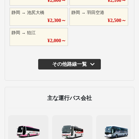
¥
2,600
～
¥
2,100
～
静岡
→
池尻大橋
静岡
→
羽田空港
¥
2,300
～
¥
2,500
～
静岡
→
狛江
¥
2,000
～
その他路線一覧
主な運行バス会社