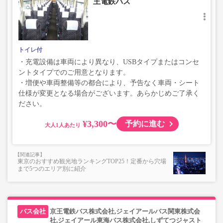
王電鉄バス
トイレ付
・充電設備は車両により異なり、USBタイプまたはコンセ
ントタイプでのご用意となります。
・増便や車両整備等の都合により、予告なく車両・シート
仕様が変更となる場合がございます。あらかじめご了承く
ださい。
¥3,300〜
予約に進む
大人
東京のおすすめ観光地ランキングTOP25！定番から穴場
まで5つのエリア別に紹介
京王電鉄バス株式会社,ジェイアールバス関東株式会
社,ジェイアール東海バス株式会社,しずてつジャスト