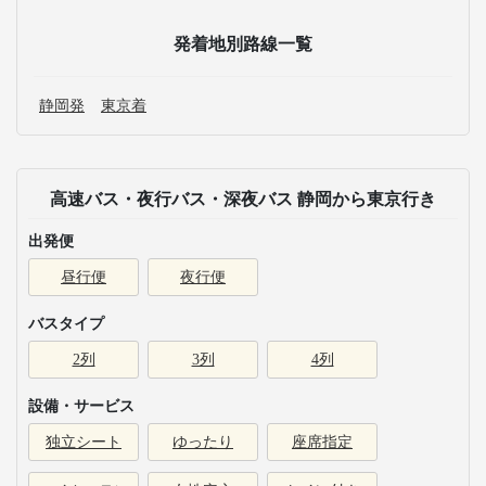
発着地別路線一覧
静岡発
東京着
高速バス・夜行バス・深夜バス 静岡から東京行き
出発便
昼行便
夜行便
バスタイプ
2列
3列
4列
設備・サービス
独立シート
ゆったり
座席指定