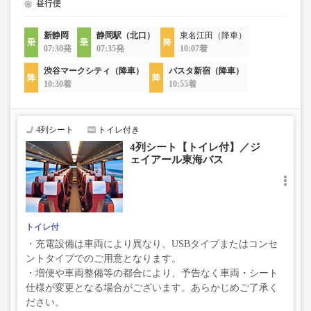
昼行便
新静岡
静岡駅（北口）
東名江田（降車）
07:30発
07:35発
10:07着
渋谷マークシティ（降車）
バスタ新宿（降車）
10:30着
10:55着
4列シート
トイレ付き
4列シート【トイレ付】／ジ
ェイアール東海バス
トイレ付
・充電設備は車両により異なり、USBタイプまたはコンセ
ントタイプでのご用意となります。
・増便や車両整備等の都合により、予告なく車両・シート
仕様が変更となる場合がございます。あらかじめご了承く
ださい。