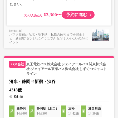
ださい。
¥3,300〜
予約に進む
大人
バスタ新宿からJR・地下鉄・私鉄の改札までを完全ナ
ビ！新宿駅“ダンジョン”にはできるだけ入らないのがポ
イント
京王電鉄バス株式会社,ジェイアールバス関東株式会
社,ジェイアール東海バス株式会社,しずてつジャスト
ライン
清水・静岡⇒新宿・渋谷
4318便
昼行便
新静岡
静岡駅（北口）
三松
瀬名川西
14:30発
14:35発
14:42発
14:50発