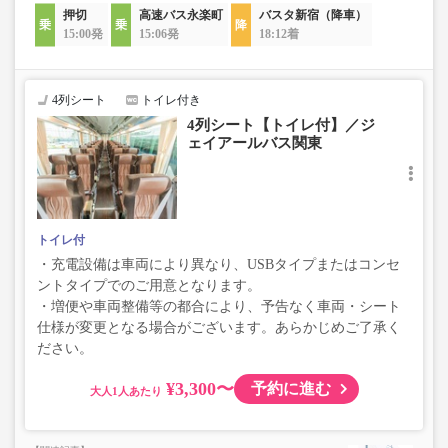
押切
高速バス永楽町
バスタ新宿（降車）
15:00発
15:06発
18:12着
4列シート
トイレ付き
4列シート【トイレ付】／ジ
ェイアールバス関東
トイレ付
・充電設備は車両により異なり、USBタイプまたはコンセ
ントタイプでのご用意となります。
・増便や車両整備等の都合により、予告なく車両・シート
仕様が変更となる場合がございます。あらかじめご了承く
ださい。
¥3,300〜
予約に進む
大人