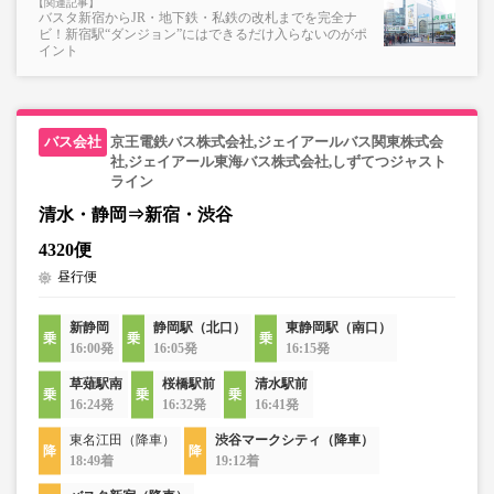
バスタ新宿からJR・地下鉄・私鉄の改札までを完全ナ
ビ！新宿駅“ダンジョン”にはできるだけ入らないのがポ
イント
京王電鉄バス株式会社,ジェイアールバス関東株式会
社,ジェイアール東海バス株式会社,しずてつジャスト
ライン
清水・静岡⇒新宿・渋谷
4320便
昼行便
新静岡
静岡駅（北口）
東静岡駅（南口）
16:00発
16:05発
16:15発
草薙駅南
桜橋駅前
清水駅前
16:24発
16:32発
16:41発
東名江田（降車）
渋谷マークシティ（降車）
18:49着
19:12着