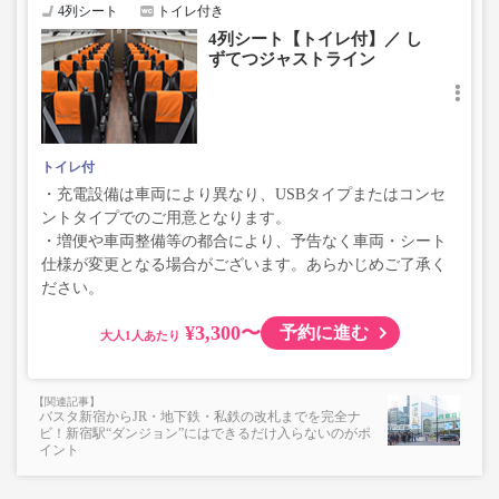
4列シート
トイレ付き
4列シート【トイレ付】／ し
ずてつジャストライン
トイレ付
・充電設備は車両により異なり、USBタイプまたはコンセ
ントタイプでのご用意となります。
・増便や車両整備等の都合により、予告なく車両・シート
仕様が変更となる場合がございます。あらかじめご了承く
ださい。
¥3,300〜
予約に進む
大人
バスタ新宿からJR・地下鉄・私鉄の改札までを完全ナ
ビ！新宿駅“ダンジョン”にはできるだけ入らないのがポ
イント