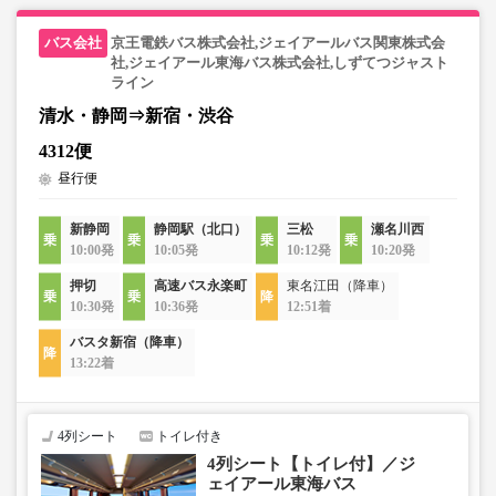
京王電鉄バス株式会社,ジェイアールバス関東株式会
社,ジェイアール東海バス株式会社,しずてつジャスト
ライン
清水・静岡⇒新宿・渋谷
4312便
昼行便
新静岡
静岡駅（北口）
三松
瀬名川西
10:00発
10:05発
10:12発
10:20発
押切
高速バス永楽町
東名江田（降車）
10:30発
10:36発
12:51着
バスタ新宿（降車）
13:22着
4列シート
トイレ付き
4列シート【トイレ付】／ジ
ェイアール東海バス