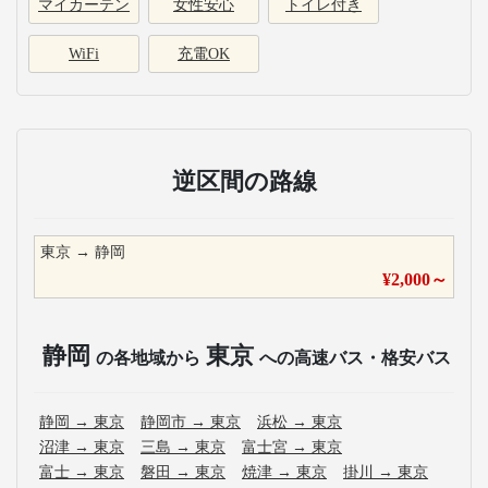
マイカーテン
女性安心
トイレ付き
WiFi
充電OK
逆区間の路線
東京
→
静岡
¥
2,000
～
静岡
東京
の各地域から
への高速バス・格安バス
静岡
→
東京
静岡市
→
東京
浜松
→
東京
沼津
→
東京
三島
→
東京
富士宮
→
東京
富士
→
東京
磐田
→
東京
焼津
→
東京
掛川
→
東京