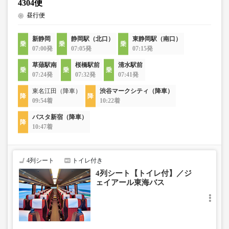
4304便
昼行便
新静岡
静岡駅（北口）
東静岡駅（南口）
07:00発
07:05発
07:15発
草薙駅南
桜橋駅前
清水駅前
07:24発
07:32発
07:41発
東名江田（降車）
渋谷マークシティ（降車）
09:54着
10:22着
バスタ新宿（降車）
10:47着
4列シート
トイレ付き
4列シート【トイレ付】／ジ
ェイアール東海バス