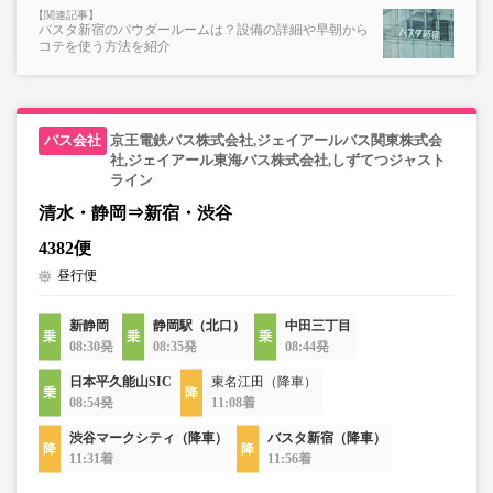
バスタ新宿のパウダールームは？設備の詳細や早朝から
コテを使う方法を紹介
京王電鉄バス株式会社,ジェイアールバス関東株式会
社,ジェイアール東海バス株式会社,しずてつジャスト
ライン
清水・静岡⇒新宿・渋谷
4382便
昼行便
新静岡
静岡駅（北口）
中田三丁目
08:30発
08:35発
08:44発
日本平久能山SIC
東名江田（降車）
08:54発
11:08着
渋谷マークシティ（降車）
バスタ新宿（降車）
11:31着
11:56着