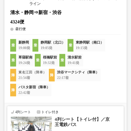
ライン
清水・静岡⇒新宿・渋谷
4324便
昼行便
新静岡
静岡駅（北口）
東静岡駅（南口）
19:00発
19:05発
19:15発
草薙駅南
桜橋駅前
清水駅前
19:24発
19:32発
19:41発
東名江田（降車）
渋谷マークシティ（降車）
21:54着
22:17着
バスタ新宿（降車）
22:42着
4列シート
トイレ付き
4列シート【トイレ付】／京
王電鉄バス