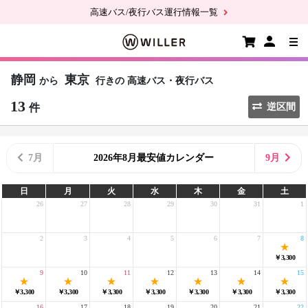
高速バス/夜行バス運行情報一覧
静岡
東京
から
行きの
高速バス・夜行バス
13
件
逆区間
7月
2026年8月最安値カレンダー
9月
日
月
火
水
木
金
土
26
27
28
29
30
31
1
2
3
4
5
6
7
8
￥3,300
9
10
11
12
13
14
15
￥3,300
￥3,300
￥3,300
￥3,300
￥3,300
￥3,300
￥3,300
16
17
18
19
20
21
22