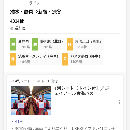
ライン
清水・静岡⇒新宿・渋谷
4314便
昼行便
新静岡
静岡駅（北口）
東名江田（降車）
11:00発
11:05発
13:37着
渋谷マークシティ（降車）
バスタ新宿（降車）
14:00着
14:25着
4列シート
トイレ付き
4列シート【トイレ付】／ジ
ェイアール東海バス
トイレ付
・充電設備は車両により異なり、USBタイプまたはコンセ